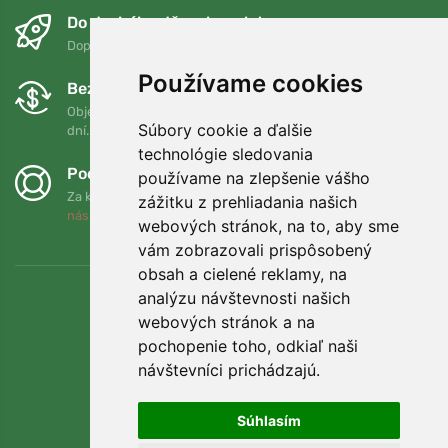
Do druhého dňa a bezplatne
Doprava zadarmo pri objednávkach nad 75 EUR
Používame cookies
Bezplatná výmena a vrátenie tovaru
Objednávku môžete kedykoľvek vrátiť alebo vymeniť do 90
Súbory cookie a ďalšie
dní.
technológie sledovania
Podporujeme Trees.org
používame na zlepšenie vášho
Za každú objednávku zasadíme strom! Prečítajte si viac
O
zážitku z prehliadania našich
nás
.
webových stránok, na to, aby sme
vám zobrazovali prispôsobený
obsah a cielené reklamy, na
analýzu návštevnosti našich
webových stránok a na
pochopenie toho, odkiaľ naši
návštevníci prichádzajú.
Súhlasím