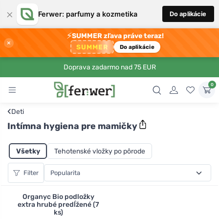
×
Ferwer: parfumy a kozmetika
Do aplikácie
⚡
SUMMER zľava práve teraz!
×
SUMMER
Do aplikácie
Doprava zadarmo nad 75 EUR
0
‹
Deti
Intímna hygiena pre mamičky
Všetky
Tehotenské vložky po pôrode
Filter
Organyc Bio podložky
extra hrubé predĺžené (7
ks)