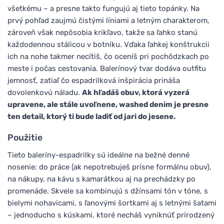
všetkému – a presne takto fungujú aj tieto topánky. Na
prvý pohľad zaujmú čistými líniami a letným charakterom,
zároveň však nepôsobia krikľavo, takže sa ľahko stanú
každodennou stálicou v botníku. Vďaka ľahkej konštrukcii
ich na nohe takmer necítiš, čo oceníš pri pochôdzkach po
meste i počas cestovania. Balerínový tvar dodáva outfitu
jemnosť, zatiaľ čo espadrilková inšpirácia prináša
dovolenkovú náladu.
Ak hľadáš obuv, ktorá vyzerá
upravene, ale stále uvoľnene, washed denim je presne
ten detail, ktorý ti bude ladiť od jari do jesene.
Použitie
Tieto baleríny-espadrilky sú ideálne na bežné denné
nosenie: do práce (ak nepotrebuješ prísne formálnu obuv),
na nákupy, na kávu s kamarátkou aj na prechádzky po
promenáde. Skvele sa kombinujú s džínsami tón v tóne, s
bielymi nohavicami, s ľanovými šortkami aj s letnými šatami
– jednoducho s kúskami, ktoré necháš vyniknúť prirodzený