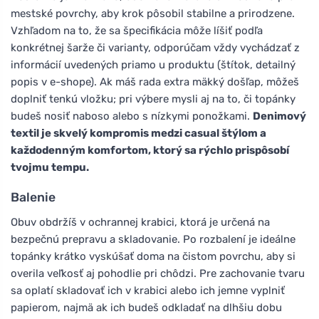
mestské povrchy, aby krok pôsobil stabilne a prirodzene.
Vzhľadom na to, že sa špecifikácia môže líšiť podľa
konkrétnej šarže či varianty, odporúčam vždy vychádzať z
informácií uvedených priamo u produktu (štítok, detailný
popis v e-shope). Ak máš rada extra mäkký došľap, môžeš
doplniť tenkú vložku; pri výbere mysli aj na to, či topánky
budeš nosiť naboso alebo s nízkymi ponožkami.
Denimový
textil je skvelý kompromis medzi casual štýlom a
každodenným komfortom, ktorý sa rýchlo prispôsobí
tvojmu tempu.
Balenie
Obuv obdržíš v ochrannej krabici, ktorá je určená na
bezpečnú prepravu a skladovanie. Po rozbalení je ideálne
topánky krátko vyskúšať doma na čistom povrchu, aby si
overila veľkosť aj pohodlie pri chôdzi. Pre zachovanie tvaru
sa oplatí skladovať ich v krabici alebo ich jemne vyplniť
papierom, najmä ak ich budeš odkladať na dlhšiu dobu