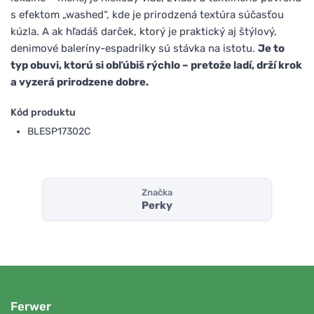
s efektom „washed“, kde je prirodzená textúra súčasťou
kúzla. A ak hľadáš darček, ktorý je praktický aj štýlový,
denimové baleríny-espadrilky sú stávka na istotu.
Je to
typ obuvi, ktorú si obľúbiš rýchlo – pretože ladí, drží krok
a vyzerá prirodzene dobre.
Kód produktu
BLESP17302C
Značka
Perky
Ferwer