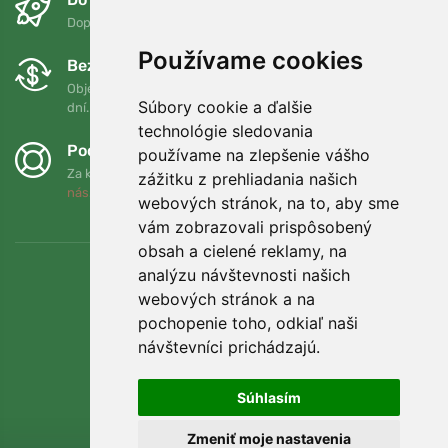
Doprava zadarmo pri objednávkach nad 75 EUR
Používame cookies
Bezplatná výmena a vrátenie tovaru
Objednávku môžete kedykoľvek vrátiť alebo vymeniť do 90
Súbory cookie a ďalšie
dní.
technológie sledovania
Podporujeme Trees.org
používame na zlepšenie vášho
Za každú objednávku zasadíme strom! Prečítajte si viac
O
zážitku z prehliadania našich
nás
.
webových stránok, na to, aby sme
vám zobrazovali prispôsobený
obsah a cielené reklamy, na
analýzu návštevnosti našich
webových stránok a na
pochopenie toho, odkiaľ naši
návštevníci prichádzajú.
Súhlasím
Zmeniť moje nastavenia