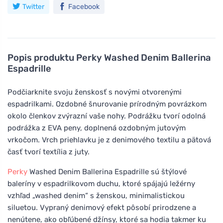
Twitter
Facebook
Popis produktu
Perky Washed Denim Ballerina
Espadrille
Podčiarknite svoju ženskosť s novými otvorenými
espadrilkami. Ozdobné šnurovanie prírodným povrázkom
okolo členkov zvýrazní vaše nohy. Podrážku tvorí odolná
podrážka z EVA peny, doplnená ozdobným jutovým
vrkočom. Vrch priehlavku je z denimového textilu a pätová
časť tvorí textília z juty.
Perky
Washed Denim Ballerina Espadrille sú štýlové
baleríny v espadrilkovom duchu, ktoré spájajú ležérny
vzhľad „washed denim“ s ženskou, minimalistickou
siluetou. Vypraný denimový efekt pôsobí prirodzene a
nenútene, ako obľúbené džínsy, ktoré sa hodia takmer ku