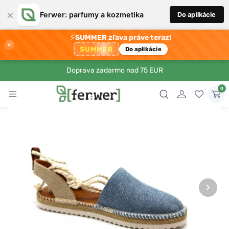
×
Ferwer: parfumy a kozmetika
Do aplikácie
⚡
SUMMER zľava práve teraz!
×
SUMMER
Do aplikácie
Doprava zadarmo nad 75 EUR
0
›