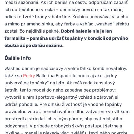
medzi sezónami. Ak ich berieš na cesty, odporúčam zabaliť
ich do textilného vrecka – denimový povrch sa tak menej
odiera o tvrdé hrany v batožine. Krabicu uchovávaj v suchu
a mimo priameho slnka, aby farby a vzhľad „washed“ efektu
zostali čo najdlhšie pekné.
Dobré balenie nie je len
formalita – pomáha udržať topánky v kondícii od prvého
obutia až po ďalšiu sezónu.
Ďalšie info
Washed denim je nadčasový a veľmi ľahko kombinovateľný,
takže sa
Perky
Ballerina Espadrille hodia aj ako „jedny
univerzálne topánky“ na leto. Ak máš rada kapsulový
šatník, tento model do neho zapadne bez problémov:
vytvoríš s ním športovo-elegantný vzhľad a zároveň si
udržíš pohodlie. Pre dlhšiu životnosť je vhodné topánky
pravidelne vetrať, nenechávať ich dlho zatvorené vo vlhkom
prostredí a striedať ich s iným párom, aby materiál stihol
oddýchnuť. V prípade drobných škvŕn postupuj šetrne a
lokálne – menej je niekedy viac, zvlášť u textilného povrchu