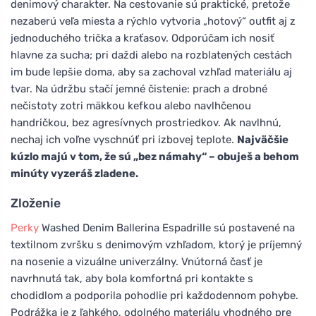
denimový charakter. Na cestovanie sú praktické, pretože
nezaberú veľa miesta a rýchlo vytvoria „hotový“ outfit aj z
jednoduchého trička a kraťasov. Odporúčam ich nosiť
hlavne za sucha; pri daždi alebo na rozblatených cestách
im bude lepšie doma, aby sa zachoval vzhľad materiálu aj
tvar. Na údržbu stačí jemné čistenie: prach a drobné
nečistoty zotri mäkkou kefkou alebo navlhčenou
handričkou, bez agresívnych prostriedkov. Ak navlhnú,
nechaj ich voľne vyschnúť pri izbovej teplote.
Najväčšie
kúzlo majú v tom, že sú „bez námahy“ – obuješ a behom
minúty vyzeráš zladene.
Zloženie
Perky
Washed Denim Ballerina Espadrille sú postavené na
textilnom zvršku s denimovým vzhľadom, ktorý je príjemný
na nosenie a vizuálne univerzálny. Vnútorná časť je
navrhnutá tak, aby bola komfortná pri kontakte s
chodidlom a podporila pohodlie pri každodennom pohybe.
Podrážka je z ľahkého, odolného materiálu vhodného pre