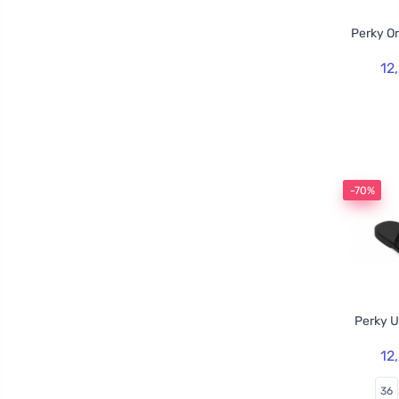
Perky O
12
-70%
Perky U
12
36