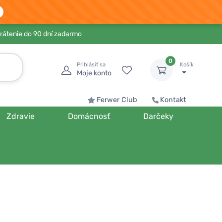
rátenie do 90 dní zadarmo
0
Prihlásiť sa
Košík
Moje konto
Ferwer Club
Kontakt
Zdravie
Domácnosť
Darčeky