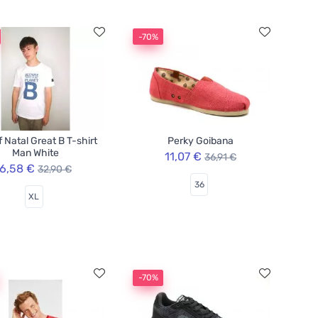
-70%
f Natal Great B T-shirt
Perky Goibana
Man White
11,07 €
36,91 €
6,58 €
32,90 €
36
XL
-70%