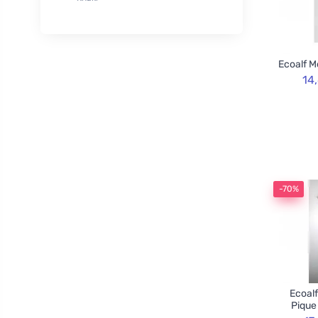
XL
50
Rozvoněno
29
120cm
3
TOOT!
1
130cm
2
Goliate
10
Ecoalf M
160cm
2
Chimpanzee
1
14
Blossombs
30
Innobiz
1
Velvety
2
Childs Farm
6
Allnature
1
-70%
BemaBio
2
Ecoalf
Pique