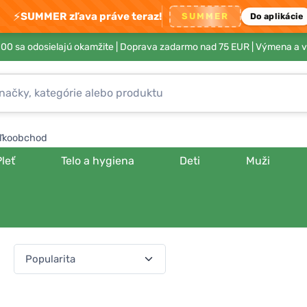
⚡
SUMMER zľava práve teraz!
SUMMER
Do aplikácie
00 sa odosielajú okamžite |
Doprava zadarmo nad 75 EUR
| Výmena a v
ľkoobchod
Pleť
Telo a hygiena
Deti
Muži
a:
(540 produktov)