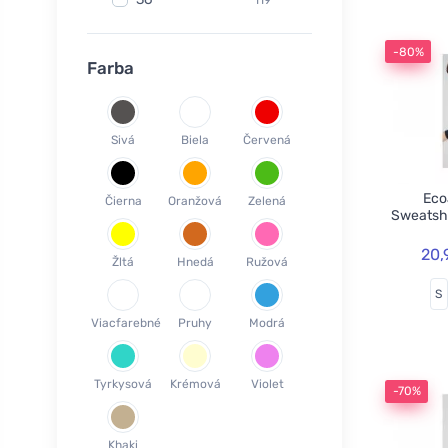
Fair Squared
9
37
119
Lamazuna
7
-80%
38
78
Farba
Ecodis
37
39
45
Officina Naturae
6
40
59
OnlyBio
1
Sivá
Biela
Červená
41
65
Endles by Econea
3
42
35
Pinke Welle
3
Ecoa
Čierna
Oranžová
Zelená
43
26
Sweatsh
Lonka
1
44
17
Jack n Jill
35
20,
Žltá
Hnedá
Ružová
45
18
Einhorn
5
S
46
19
Weleda
1
Viacfarebné
Pruhy
Modrá
XS
3
Circular Cup
1
S
19
Neobotanics
17
Tyrkysová
Krémová
Violet
M
40
-70%
FINO
4
L
39
Bombus
1
Khaki