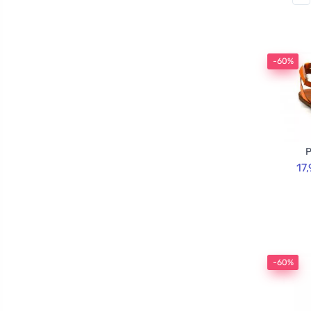
-60%
P
17
-60%