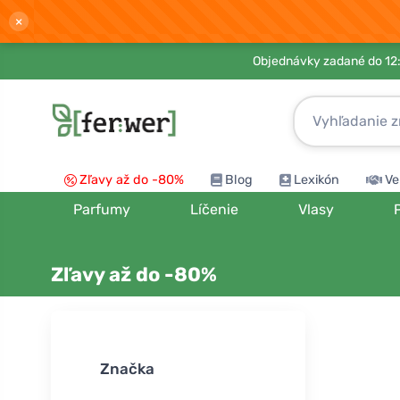
×
Objednávky zadané do 12:
Zľavy až do -80%
Blog
Lexikón
Ve
Parfumy
Líčenie
Vlasy
Zľavy až do -80%
Zoradiť podľ
Značka