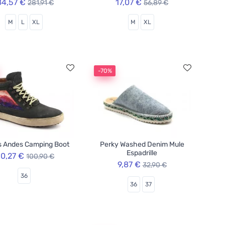
84,57 €
17,07 €
281,91 €
56,89 €
M
L
XL
M
XL
-70%
s Andes Camping Boot
Perky Washed Denim Mule
Espadrille
0,27 €
100,90 €
9,87 €
32,90 €
36
36
37