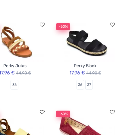
-60%
Perky Jutas
Perky Black
17,96 €
17,96 €
44,90 €
44,90 €
36
36
37
-60%