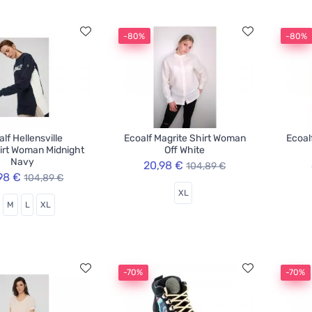
-80%
-80%
lf Hellensville
Ecoalf Magrite Shirt Woman
Ecoal
irt Woman Midnight
Off White
Navy
20,98 €
104,89 €
98 €
104,89 €
XL
M
L
XL
-70%
-70%