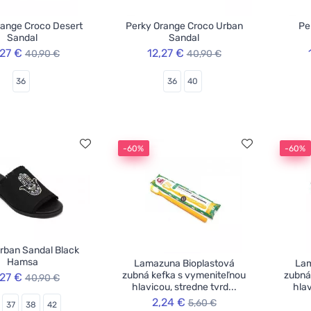
range Croco Desert
Perky Orange Croco Urban
Pe
Sandal
Sandal
,27 €
12,27 €
40,90 €
40,90 €
36
36
40
-60%
-60%
rban Sandal Black
Hamsa
Lamazuna Bioplastová
Lam
zubná kefka s vymeniteľnou
zubná
,27 €
40,90 €
hlavicou, stredne tvrd...
hlav
2,24 €
5,60 €
37
38
42