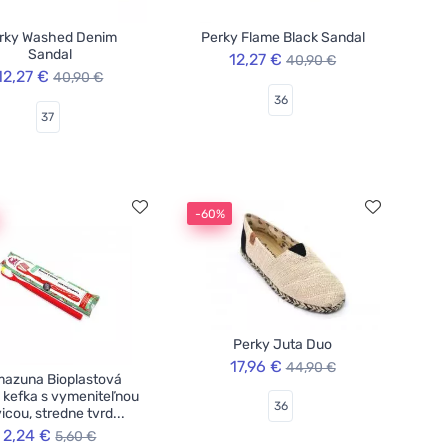
rky Washed Denim
Perky Flame Black Sandal
Sandal
12,27 €
40,90 €
12,27 €
40,90 €
36
37
-60%
Perky Juta Duo
17,96 €
44,90 €
azuna Bioplastová
 kefka s vymeniteľnou
36
icou, stredne tvrd...
2,24 €
5,60 €