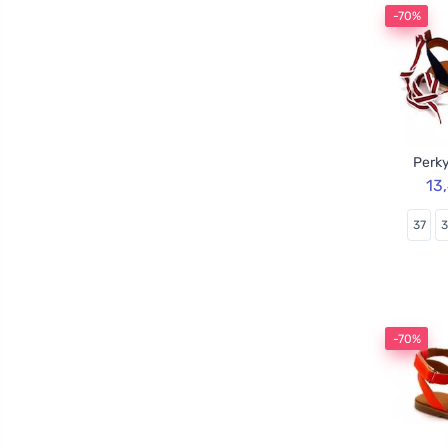
-70%
Perky
13
37
-70%