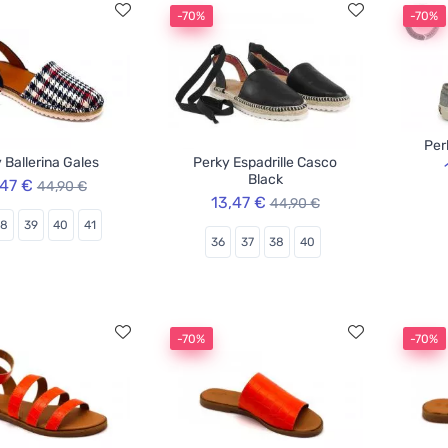
-70%
-70%
Per
 Ballerina Gales
Perky Espadrille Casco
Black
,47 €
44,90 €
13,47 €
44,90 €
38
39
40
41
36
37
38
40
-70%
-70%