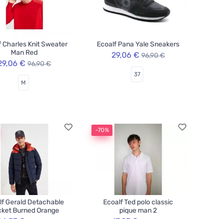
f Charles Knit Sweater
Ecoalf Pana Yale Sneakers
Man Red
29,06 €
96,90 €
29,06 €
96,90 €
37
M
-70%
lf Gerald Detachable
Ecoalf Ted polo classic
ket Burned Orange
pique man 2