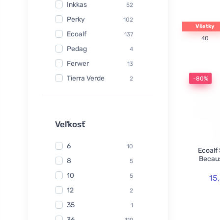
Inkkas
52
Perky
102
Všetky
Ecoalf
137
40
Pedag
4
Ferwer
13
Tierra Verde
2
-80%
Watersavers
6
Made Sustained
1
Yuuki
Veľkosť
1
TIO
6
6
10
Ecoalf
Hydrophil
5
Becaus
8
5
Kongy
7
10
5
15
Radico
31
12
2
Swirl
2
35
1
laSaponaria
7
36
119