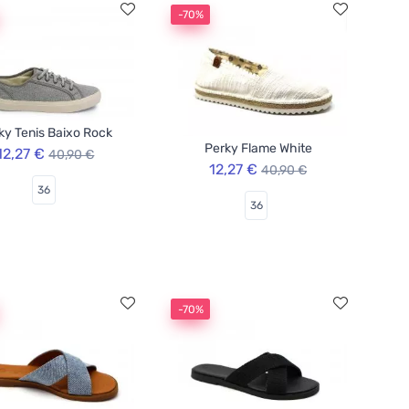
-70%
ky Tenis Baixo Rock
Perky Flame White
12,27 €
40,90 €
12,27 €
40,90 €
36
36
-70%