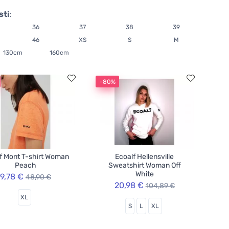
sti
:
36
37
38
39
46
XS
S
M
130cm
160cm
-80%
f Mont T-shirt Woman
Ecoalf Hellensville
Peach
Sweatshirt Woman Off
White
9,78 €
48,90 €
20,98 €
104,89 €
XL
S
L
XL