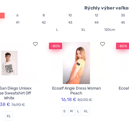
Rýchly výber veľko
6
8
10
12
35
41
42
43
44
45
L
XL
120cm
-80%
-80%
 San Diego Unisex
Ecoalf Angie Dress Woman
Ecoal
e Sweatshirt Off
Peach
White
16,18 €
80,90 €
,38 €
76,90 €
S
M
L
XL
XL