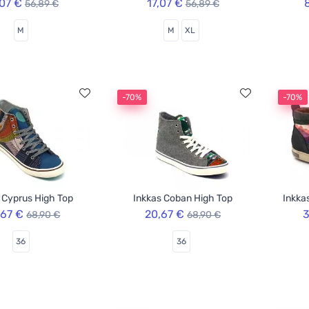
,07 €
17,07 €
56,89 €
56,89 €
M
M
XL
-70%
-70%
 Cyprus High Top
Inkkas Coban High Top
Inkka
,67 €
20,67 €
3
68,90 €
68,90 €
36
36