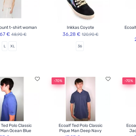
ount t-shirt woman
Inkkas Coyote
Ecoal
,67 €
36,28 €
48,90 €
120,90 €
L
XL
36
-70%
-70%
 Ted Polo Classic
Ecoalf Ted Polo Classic
Ecoa
 Man Ocean Blue
Pique Man Deep Navy
Jac