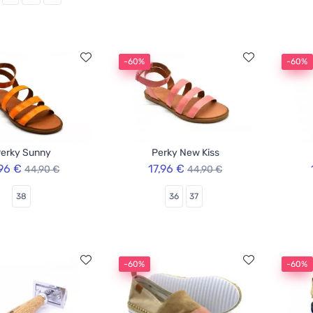
-60%
-60%
erky Sunny
Perky New Kiss
,96 €
17,96 €
44,90 €
44,90 €
38
36
37
-60%
-60%