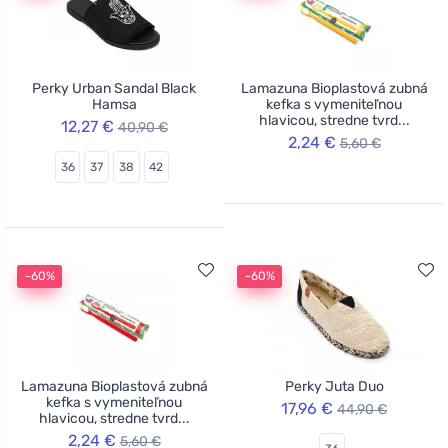
Perky Urban Sandal Black
Lamazuna Bioplastová zubná
Hamsa
kefka s vymeniteľnou
hlavicou, stredne tvrd...
12,27 €
40,90 €
2,24 €
5,60 €
36
37
38
42
-60%
-60%
Lamazuna Bioplastová zubná
Perky Juta Duo
kefka s vymeniteľnou
17,96 €
44,90 €
hlavicou, stredne tvrd...
2,24 €
5,60 €