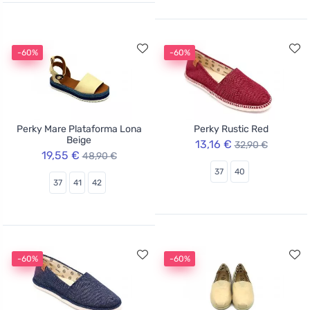
-60%
-60%
Perky Mare Plataforma Lona
Perky Rustic Red
Beige
13,16 €
32,90 €
19,55 €
48,90 €
37
40
37
41
42
-60%
-60%