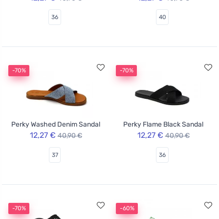
36
40
-70%
-70%
Perky Washed Denim Sandal
Perky Flame Black Sandal
12,27 €
12,27 €
40,90 €
40,90 €
37
36
-70%
-60%