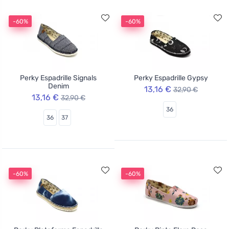
-60%
-60%
Perky Espadrille Signals
Perky Espadrille Gypsy
Denim
13,16 €
32,90 €
13,16 €
32,90 €
36
36
37
-60%
-60%