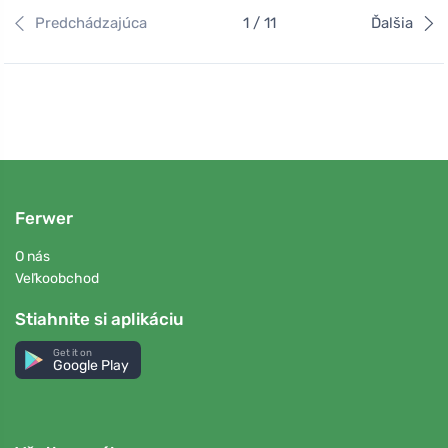
Predchádzajúca
1 / 11
Ďalšia
Ferwer
O nás
Veľkoobchod
Stiahnite si aplikáciu
Get it on
Google Play