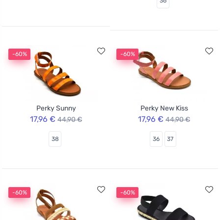
36
-60%
-60%
Perky Sunny
Perky New Kiss
17,96 €
17,96 €
44,90 €
44,90 €
38
36
37
-60%
-60%