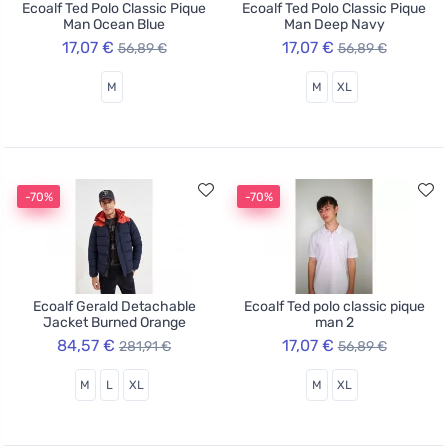
Ecoalf Ted Polo Classic Pique
Ecoalf Ted Polo Classic Pique
Man Ocean Blue
Man Deep Navy
17,07 €
17,07 €
56,89 €
56,89 €
M
M
XL
-70%
-70%
Ecoalf Gerald Detachable
Ecoalf Ted polo classic pique
Jacket Burned Orange
man 2
84,57 €
17,07 €
281,91 €
56,89 €
M
L
XL
M
XL