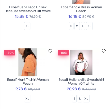
Ecoalf San Diego Unisex
Ecoalf Angie Dress Woman
Because Sweatshirt Off White
Peach
15,38 €
16,18 €
76,90 €
80,90 €
XL
S
M
L
XL
-80%
-80%
Ecoalf Mont T-shirt Woman
Ecoalf Hellensville Sweatshirt
Peach
Woman Off White
9,78 €
20,98 €
48,90 €
104,89 €
XL
S
L
XL