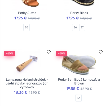
Perky Jutas
Perky Black
17,96 €
17,96 €
44,90 €
44,90 €
36
36
37
-60%
-60%
Lamazuna Holiaci strojček -
Perky Semišová kompozícia
ušetrí stovky jednorazových
Brown
výrobkov
19,55 €
48,90 €
18,36 €
45,90 €
36