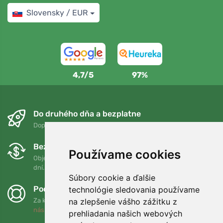
Slovensky / EUR
4,7/5
97%
Do druhého dňa a bezplatne
Doprava zadarmo pri objednávkach nad 75 EUR
Bezplatná výmena a vrátenie tovaru
Používame cookies
Objednávku môžete kedykoľvek vrátiť alebo vymeniť do 90
dní.
Súbory cookie a ďalšie
Podporujeme Trees.org
technológie sledovania používame
na zlepšenie vášho zážitku z
Za každú objednávku zasadíme strom! Prečítajte si viac
O
nás
.
prehliadania našich webových