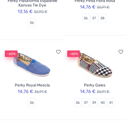
Perky Plataforma Espadrille
Perky Pinta Flora Rosa
Kanvas Tie Dye
14,76 €
36,91 €
13,16 €
32,90 €
36
37
38
36
-60%
-60%
Perky Royal Mescla
Perky Gales
14,76 €
14,76 €
36,91 €
36,91 €
36
36
37
39
40
41