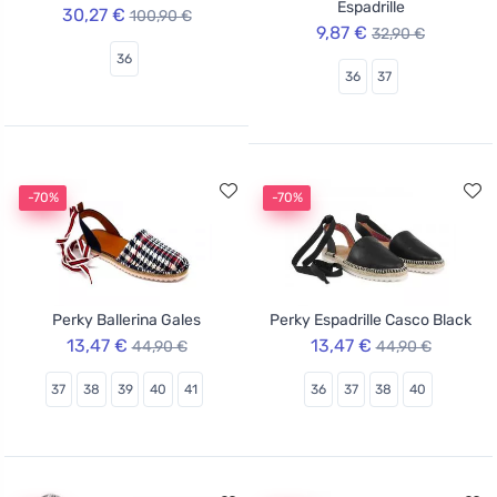
Espadrille
30,27 €
100,90 €
9,87 €
32,90 €
36
36
37
-70%
-70%
Perky Ballerina Gales
Perky Espadrille Casco Black
13,47 €
13,47 €
44,90 €
44,90 €
37
38
39
40
41
36
37
38
40