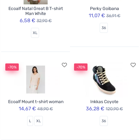
Ecoalf Natal Great B T-shirt
Perky Goibana
Man White
11,07 €
36,91 €
6,58 €
32,90 €
36
XL
-70%
-70%
Ecoalf Mount t-shirt woman
Inkkas Coyote
14,67 €
36,28 €
48,90 €
120,90 €
L
XL
36