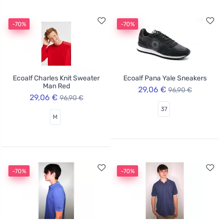
-70%
-70%
Ecoalf Charles Knit Sweater
Ecoalf Pana Yale Sneakers
Man Red
29,06 €
96,90 €
29,06 €
96,90 €
37
M
-70%
-70%