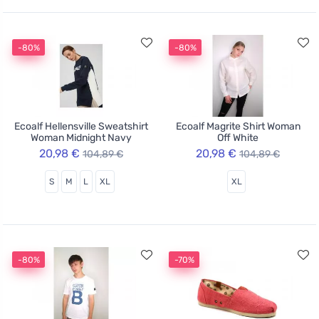
-80%
-80%
Ecoalf Hellensville Sweatshirt
Ecoalf Magrite Shirt Woman
Woman Midnight Navy
Off White
20,98 €
20,98 €
104,89 €
104,89 €
S
M
L
XL
XL
-80%
-70%