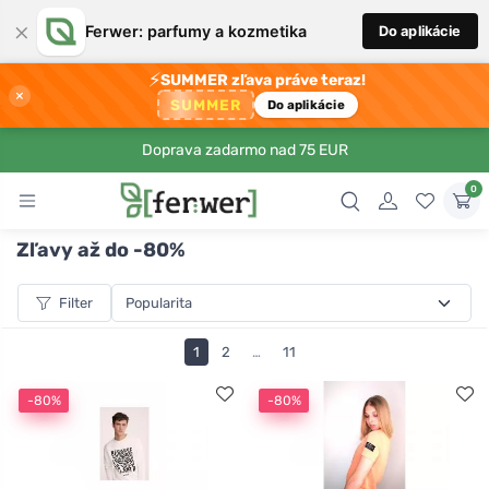
×
Ferwer: parfumy a kozmetika
Do aplikácie
⚡
SUMMER zľava práve teraz!
×
SUMMER
Do aplikácie
Doprava zadarmo nad 75 EUR
0
Zľavy až do -80%
Filter
1
2
…
11
-80%
-80%