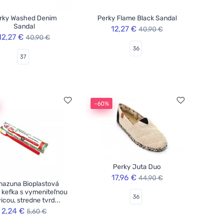
rky Washed Denim
Perky Flame Black Sandal
Sandal
12,27 €
40,90 €
12,27 €
40,90 €
36
37
-60%
Perky Juta Duo
17,96 €
44,90 €
azuna Bioplastová
 kefka s vymeniteľnou
36
icou, stredne tvrd...
2,24 €
5,60 €