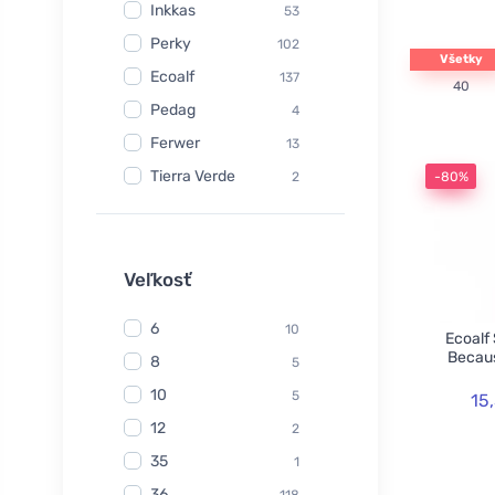
Inkkas
53
Perky
102
Všetky
Ecoalf
137
40
Pedag
4
Ferwer
13
Tierra Verde
2
-80%
Watersavers
6
Made Sustained
1
Yuuki
Veľkosť
1
TIO
6
6
10
Ecoalf
Hydrophil
5
Becaus
8
5
Kongy
7
10
5
15
Radico
31
12
2
Swirl
2
35
1
laSaponaria
7
36
118