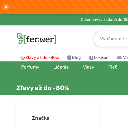
×
Objednávky zadané do 12:
Zľavy až do -80%
Blog
Lexikón
Ve
Parfumy
Líčenie
Vlasy
Pleť
Zľavy až do -80%
Zoradiť podľ
Značka