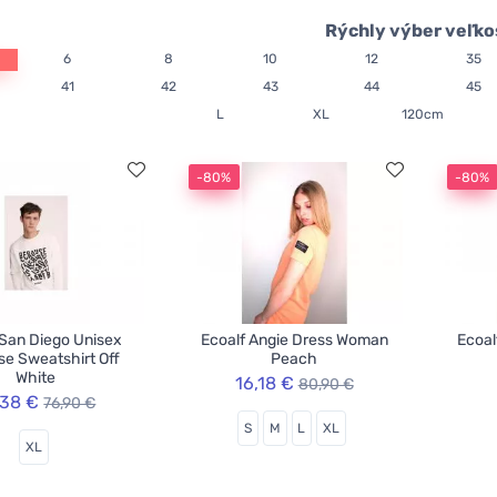
Rýchly výber veľko
6
8
10
12
35
41
42
43
44
45
L
XL
120cm
-80%
-80%
 San Diego Unisex
Ecoalf Angie Dress Woman
Ecoal
e Sweatshirt Off
Peach
White
16,18 €
80,90 €
,38 €
76,90 €
S
M
L
XL
XL