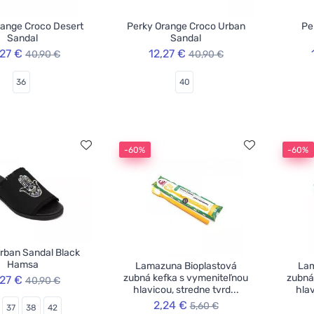
range Croco Desert
Perky Orange Croco Urban
Pe
Sandal
Sandal
,27 €
12,27 €
40,90 €
40,90 €
36
40
-60%
-60%
rban Sandal Black
Hamsa
Lamazuna Bioplastová
Lam
zubná kefka s vymeniteľnou
zubná
,27 €
40,90 €
hlavicou, stredne tvrd...
hlav
2,24 €
5,60 €
37
38
42