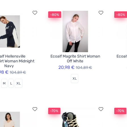
-80%
-80%
lf Hellensville
Ecoalf Magrite Shirt Woman
Ecoal
irt Woman Midnight
Off White
Navy
20,98 €
104,89 €
98 €
104,89 €
XL
M
L
XL
-70%
-70%