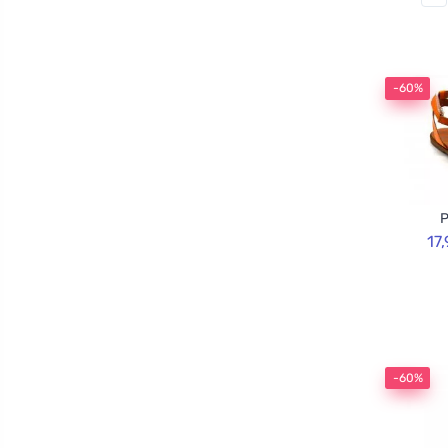
-60%
P
17
-60%