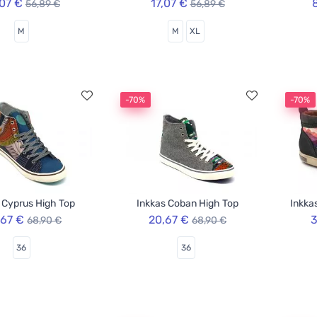
,07 €
17,07 €
56,89 €
56,89 €
M
M
XL
-70%
-70%
 Cyprus High Top
Inkkas Coban High Top
Inkka
,67 €
20,67 €
3
68,90 €
68,90 €
36
36