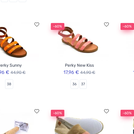
-60%
-60%
erky Sunny
Perky New Kiss
,96 €
17,96 €
44,90 €
44,90 €
38
36
37
-60%
-60%