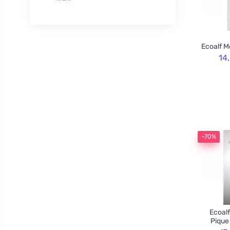
XL
50
Rozvoněno
29
120cm
3
TOOT!
1
130cm
2
Goliate
10
Ecoalf M
160cm
2
Chimpanzee
1
14
Blossombs
30
Innobiz
1
Velvety
2
Childs Farm
6
Allnature
1
-70%
BemaBio
2
Ecoalf
Pique