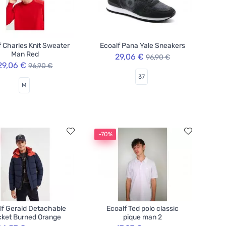
f Charles Knit Sweater
Ecoalf Pana Yale Sneakers
Man Red
29,06 €
96,90 €
29,06 €
96,90 €
37
M
-70%
lf Gerald Detachable
Ecoalf Ted polo classic
ket Burned Orange
pique man 2