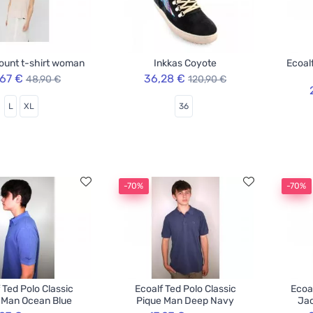
ount t-shirt woman
Inkkas Coyote
Ecoal
,67 €
36,28 €
48,90 €
120,90 €
L
XL
36
-70%
-70%
 Ted Polo Classic
Ecoalf Ted Polo Classic
Ecoa
 Man Ocean Blue
Pique Man Deep Navy
Jac