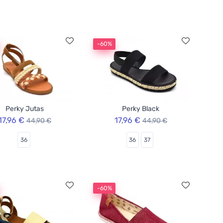
-60%
Perky Jutas
Perky Black
17,96 €
17,96 €
44,90 €
44,90 €
36
36
37
-60%