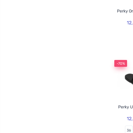
Perky O
12
-70%
Perky U
12
36