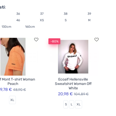
sti
:
36
37
38
39
46
XS
S
M
130cm
160cm
-80%
f Mont T-shirt Woman
Ecoalf Hellensville
Peach
Sweatshirt Woman Off
White
9,78 €
48,90 €
20,98 €
104,89 €
XL
S
L
XL