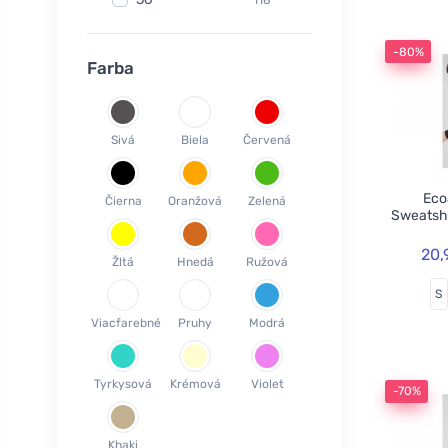
Fair Squared
9
37
120
Lamazuna
7
-80%
38
78
Farba
Ecodis
37
39
45
Officina Naturae
6
40
58
OnlyBio
1
Sivá
Biela
Červená
41
65
Endles by Econea
3
42
35
Pinke Welle
3
Ecoa
Čierna
Oranžová
Zelená
43
26
Sweatsh
Lonka
1
44
17
Jack n Jill
35
20,
Žltá
Hnedá
Ružová
45
18
Einhorn
5
S
46
19
Weleda
1
Viacfarebné
Pruhy
Modrá
XS
3
Circular Cup
1
S
19
Neobotanics
17
Tyrkysová
Krémová
Violet
M
40
-70%
FINO
4
L
39
Bombus
1
Khaki