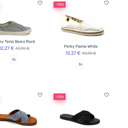
-70%
ky Tenis Baixo Rock
Perky Flame White
12,27 €
40,90 €
12,27 €
40,90 €
36
36
-70%