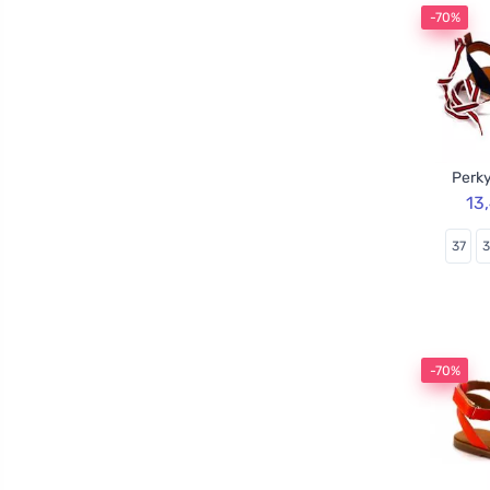
-70%
Perky
13
37
-70%