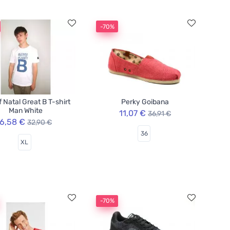
-70%
f Natal Great B T-shirt
Perky Goibana
Man White
11,07 €
36,91 €
6,58 €
32,90 €
36
XL
-70%