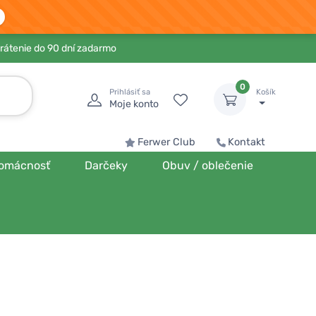
rátenie do 90 dní zadarmo
0
Prihlásiť sa
Košík
Moje konto
Ferwer Club
Kontakt
omácnosť
Darčeky
Obuv / oblečenie