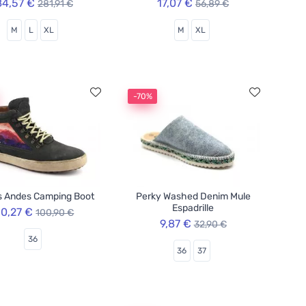
84,57 €
17,07 €
281,91 €
56,89 €
M
L
XL
M
XL
-70%
s Andes Camping Boot
Perky Washed Denim Mule
Espadrille
0,27 €
100,90 €
9,87 €
32,90 €
36
36
37