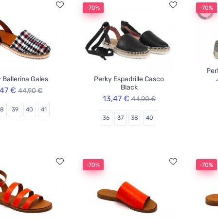
-70%
-70%
Per
 Ballerina Gales
Perky Espadrille Casco
Black
,47 €
44,90 €
13,47 €
44,90 €
38
39
40
41
36
37
38
40
-70%
-70%