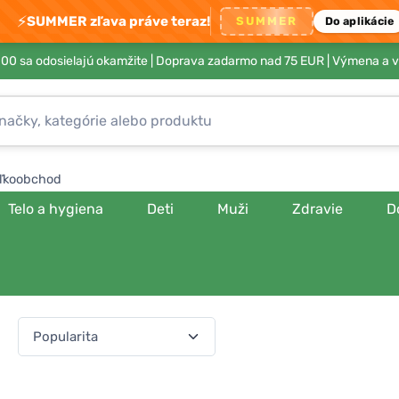
⚡
SUMMER zľava práve teraz!
SUMMER
Do aplikácie
00 sa odosielajú okamžite |
Doprava zadarmo nad 75 EUR
| Výmena a v
ľkoobchod
Telo a hygiena
Deti
Muži
Zdravie
D
a:
(541 produktov)