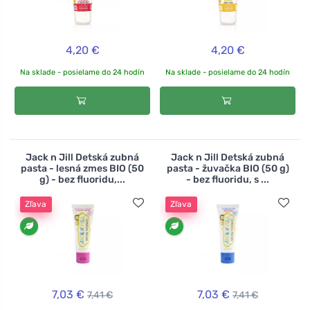
4,20 €
4,20 €
Na sklade - posielame do 24 hodín
Na sklade - posielame do 24 hodín
Jack n Jill Detská zubná
Jack n Jill Detská zubná
pasta - lesná zmes BIO (50
pasta - žuvačka BIO (50 g)
g) - bez fluoridu,...
- bez fluoridu, s ...
Zľava
Zľava
7,03 €
7,03 €
7,41 €
7,41 €