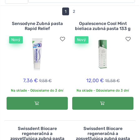
zuby v poháriku , zubnú pastu v tabletách , ktorá je
skvelá na cesty, alebo tuhú zubnú pastu Lamazuna.
1
2
Starostlivosť o ústnu dutinu môžete doplniť aj ústnou
vodou, napríklad s pomarančom a xylitolom alebo
Sensodyne Zubná pasta
Opalescence Cool Mint
Rapid Relief
bieliaca zubná pasta 133 g
mätou a zlatobyľou .
Nový
Nový
7,36 €
12,00 €
9,58 €
15,58 €
Na sklade - Odosielame do 3 dní
Na sklade - Odosielame do 3 dní
Swissdent Biocare
Swissdent Biocare
regeneračná a
regeneračná a
zosvetľujúca zubná pasta
zosvetľujúca zubná pasta