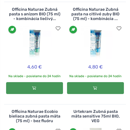
Officina Naturae Zubná
Officina Naturae Zubná
pasta s anízom BIO (75 ml)
pasta na citlivé zuby BIO
- kombinácia liečivý...
(75 ml) - kombinácia ...
4,60 €
4,80 €
Na sklade - posielame do 24 hodín
Na sklade - posielame do 24 hodín
Officina Naturae Ecobio
Urtekram Zubná pasta
bieliaca zubná pasta mäta
mäta sensitive 75ml BIO,
(75 ml) - bez fluóru
VEG