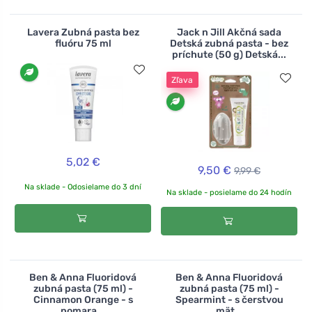
Lavera Zubná pasta bez
Jack n Jill Akčná sada
fluóru 75 ml
Detská zubná pasta - bez
príchute (50 g) Detská...
Zľava
5,02 €
9,50 €
9,99 €
Na sklade - Odosielame do 3 dní
Na sklade - posielame do 24 hodín
Ben & Anna Fluoridová
Ben & Anna Fluoridová
zubná pasta (75 ml) -
zubná pasta (75 ml) -
Cinnamon Orange - s
Spearmint - s čerstvou
pomara...
mät...