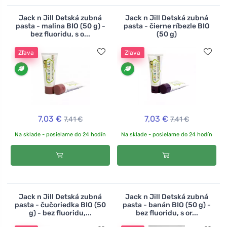
Jack n Jill Detská zubná
Jack n Jill Detská zubná
pasta - malina BIO (50 g) -
pasta - čierne ríbezle BIO
bez fluoridu, s o...
(50 g)
Zľava
Zľava
7,03 €
7,03 €
7,41 €
7,41 €
Na sklade - posielame do 24 hodín
Na sklade - posielame do 24 hodín
Jack n Jill Detská zubná
Jack n Jill Detská zubná
pasta - čučoriedka BIO (50
pasta - banán BIO (50 g) -
g) - bez fluoridu,...
bez fluoridu, s or...