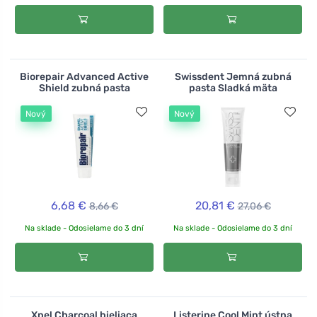
Biorepair Advanced Active
Swissdent Jemná zubná
Shield zubná pasta
pasta Sladká mäta
Nový
Nový
6,68 €
20,81 €
8,66 €
27,06 €
Na sklade - Odosielame do 3 dní
Na sklade - Odosielame do 3 dní
Xpel Charcoal bieliaca
Listerine Cool Mint ústna