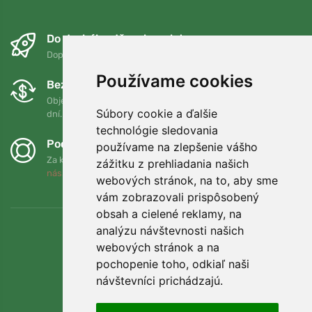
Do druhého dňa a bezplatne
Doprava zadarmo pri objednávkach nad 75 EUR
Používame cookies
Bezplatná výmena a vrátenie tovaru
Objednávku môžete kedykoľvek vrátiť alebo vymeniť do 90
Súbory cookie a ďalšie
dní.
technológie sledovania
Podporujeme Trees.org
používame na zlepšenie vášho
Za každú objednávku zasadíme strom! Prečítajte si viac
O
zážitku z prehliadania našich
nás
.
webových stránok, na to, aby sme
vám zobrazovali prispôsobený
obsah a cielené reklamy, na
analýzu návštevnosti našich
webových stránok a na
pochopenie toho, odkiaľ naši
návštevníci prichádzajú.