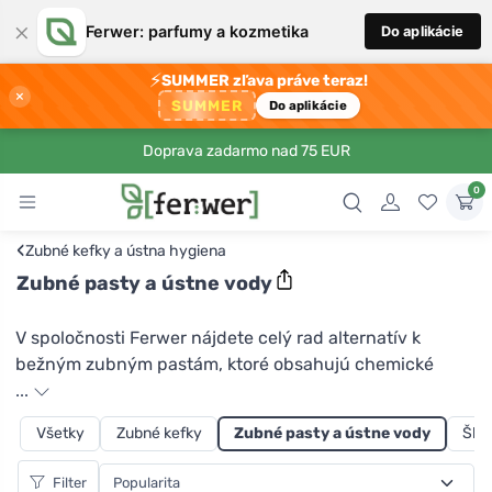
×
Ferwer: parfumy a kozmetika
Do aplikácie
⚡
SUMMER zľava práve teraz!
×
SUMMER
Do aplikácie
Doprava zadarmo nad 75 EUR
0
‹
Zubné kefky a ústna hygiena
Zubné pasty a ústne vody
V spoločnosti Ferwer nájdete celý rad alternatív k
bežným zubným pastám, ktoré obsahujú chemické
penivé a bieliace látky. Chcete sa vyhnúť zbytočným
...
plastovým obalom? Okrem prírodnej zubnej pasty v
Všetky
Zubné kefky
Zubné pasty a ústne vody
Škra
tube môžete vyskúšať aj zubné pasty vo vratných
tubách od spoločnosti Kvitok, zubnú pastu na citlivé
Filter