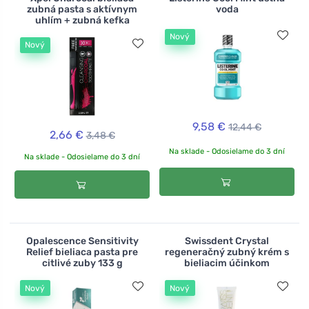
zubná pasta s aktívnym
voda
uhlím + zubná kefka
Nový
Nový
9,58 €
12,44 €
2,66 €
3,48 €
Na sklade - Odosielame do 3 dní
Na sklade - Odosielame do 3 dní
Opalescence Sensitivity
Swissdent Crystal
Relief bieliaca pasta pre
regeneračný zubný krém s
citlivé zuby 133 g
bieliacim účinkom
Nový
Nový