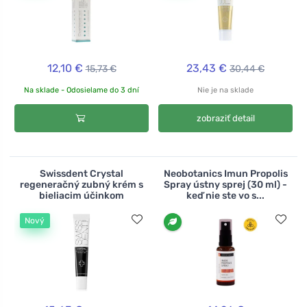
12,10 €
23,43 €
15,73 €
30,44 €
Na sklade - Odosielame do 3 dní
Nie je na sklade
zobraziť detail
Swissdent Crystal
Neobotanics Imun Propolis
regeneračný zubný krém s
Spray ústny sprej (30 ml) -
bieliacim účinkom
keď nie ste vo s...
Nový