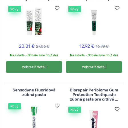
Nový
Nový
20,81 €
12,92 €
27,06 €
16,79 €
Na sklade - Odosielame do 3 dní
Na sklade - Odosielame do 3 dní
zobraziť detail
zobraziť detail
Sensodyne Fluoridová
Biorepair Peribioma Gum
zubná pasta
Protection Toothpaste
zubná pasta pre citlivé ...
Nový
Nový