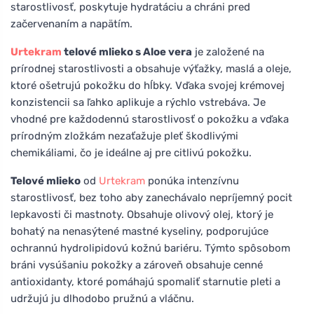
starostlivosť, poskytuje hydratáciu a chráni pred
začervenaním a napätím.
Urtekram
telové mlieko s Aloe vera
je založené na
prírodnej starostlivosti a obsahuje výťažky, maslá a oleje,
ktoré ošetrujú pokožku do hĺbky. Vďaka svojej krémovej
konzistencii sa ľahko aplikuje a rýchlo vstrebáva. Je
vhodné pre každodennú starostlivosť o pokožku a vďaka
prírodným zložkám nezaťažuje pleť škodlivými
chemikáliami, čo je ideálne aj pre citlivú pokožku.
Telové mlieko
od
Urtekram
ponúka intenzívnu
starostlivosť, bez toho aby zanechávalo nepríjemný pocit
lepkavosti či mastnoty. Obsahuje olivový olej, ktorý je
bohatý na nenasýtené mastné kyseliny, podporujúce
ochrannú hydrolipidovú kožnú bariéru. Týmto spôsobom
bráni vysúšaniu pokožky a zároveň obsahuje cenné
antioxidanty, ktoré pomáhajú spomaliť starnutie pleti a
udržujú ju dlhodobo pružnú a vláčnu.