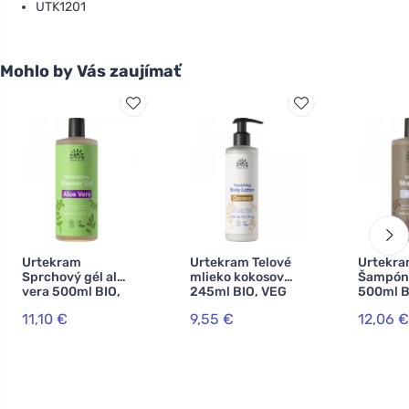
UTK1201
Mohlo by Vás zaujímať
Urtekram
Urtekram Telové
Urtekr
Sprchový gél aloe
mlieko kokosové
Šampón 
vera 500ml BIO,
245ml BIO, VEG
500ml B
VEG
11,10 €
9,55 €
12,06 €