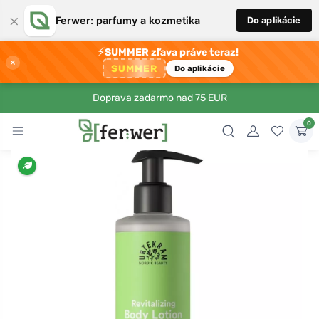
×
Ferwer: parfumy a kozmetika
Do aplikácie
⚡
SUMMER zľava práve teraz!
×
SUMMER
Do aplikácie
Doprava zadarmo nad 75 EUR
0