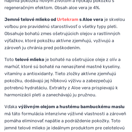
naplnia pokožku novým životom a hýčkajú pokožku s
regeneračným efektom. Obsah aloe vera je 4%.
Jemné telové mlieko od
Urtekram
s Aloe vera
je skvelou
voľbou pre pravidelnú starostlivosť o všetky typy pleti.
Obsahuje bohatú zmes ošetrujúcich olejov a rastlinných
výťažkov, ktoré pokožku aktívne zjemňujú, vyživujú a
zároveň ju chránia pred poškodením.
Toto
telové mlieko
je bohaté na ošetrujúce oleje z olív a
marhúľ, ktoré sú bohaté na nenasýtené mastné kyseliny,
vitamíny a antioxidanty. Tieto zložky aktívne zjemňujú
pokožku, dodávajú jej hĺbkovú výživu a zabezpečujú
potrebnú hydratáciu. Extrakty z Aloe vera prispievajú k
harmonizácii pleti a zanechávajú ju pružnou.
Vďaka
výživným olejom a hustému bambuckému maslu
má táto formulácia intenzívne výživné vlastnosti a zároveň
pomáha eliminovať napätie a podráždenie pokožky. Toto
jemné telové mlieko je ideálnym produktom pre celotelovú