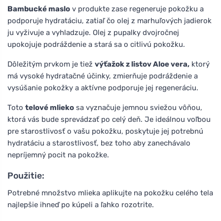
Bambucké maslo
v produkte zase regeneruje pokožku a
podporuje hydratáciu, zatiaľ čo olej z marhuľových jadierok
ju vyživuje a vyhladzuje. Olej z pupalky dvojročnej
upokojuje podráždenie a stará sa o citlivú pokožku.
Dôležitým prvkom je tiež
výťažok z listov Aloe vera,
ktorý
má vysoké hydratačné účinky, zmierňuje podráždenie a
vysúšanie pokožky a aktívne podporuje jej regeneráciu.
Toto
telové mlieko
sa vyznačuje jemnou sviežou vôňou,
ktorá vás bude sprevádzať po celý deň. Je ideálnou voľbou
pre starostlivosť o vašu pokožku, poskytuje jej potrebnú
hydratáciu a starostlivosť, bez toho aby zanechávalo
nepríjemný pocit na pokožke.
Použitie:
Potrebné množstvo mlieka aplikujte na pokožku celého tela
najlepšie ihneď po kúpeli a ľahko rozotrite.