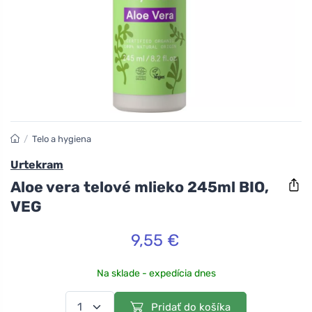
/
Telo a hygiena
Urtekram
Aloe vera telové mlieko 245ml BIO,
VEG
9,55 €
Na sklade - expedícia dnes
Pridať do košíka