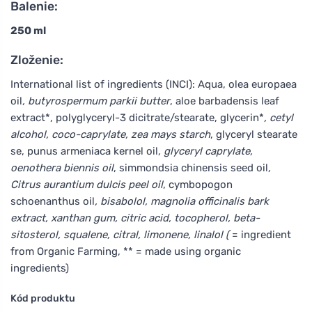
Balenie:
250 ml
Zloženie:
International list of ingredients (INCI): Aqua, olea europaea
oil
, butyrospermum parkii butter
, aloe barbadensis leaf
extract*, polyglyceryl-3 dicitrate/stearate, glycerin*
, cetyl
alcohol, coco-caprylate, zea mays starch
, glyceryl stearate
se, punus armeniaca kernel oil
, glyceryl caprylate,
oenothera biennis oil
, simmondsia chinensis seed oil
,
Citrus aurantium dulcis peel oil
, cymbopogon
schoenanthus oil
, bisabolol, magnolia officinalis bark
extract, xanthan gum, citric acid, tocopherol, beta-
sitosterol, squalene, citral, limonene, linalol (
= ingredient
from Organic Farming, ** = made using organic
ingredients)
Kód produktu