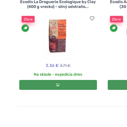
Ecodis La Droguerie Ecologique by Clay
Ecodis A
(400 g vrecko) - silný odstraňo...
(30 
Zľava
Zľava
3,36 €
3,71 €
Na sklade - expedícia dnes