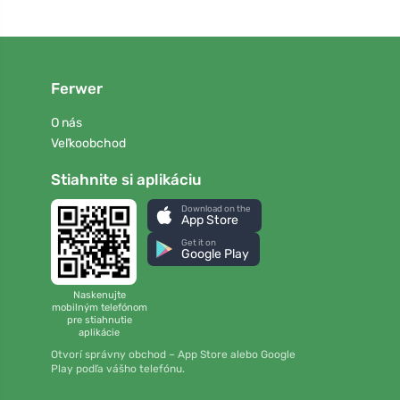
Ferwer
O nás
Veľkoobchod
Stiahnite si aplikáciu
Download on the
App Store
Get it on
Google Play
Naskenujte
mobilným telefónom
pre stiahnutie
aplikácie
Otvorí správny obchod – App Store alebo Google
Play podľa vášho telefónu.