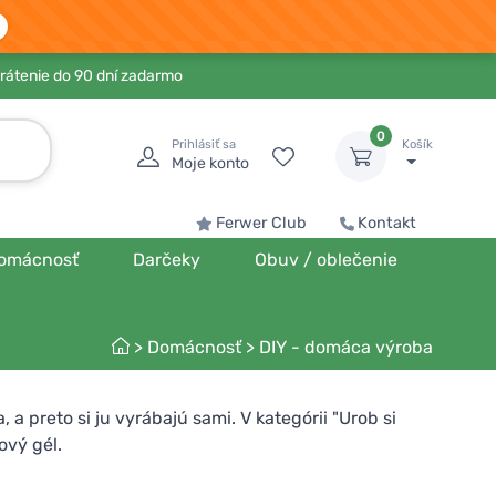
rátenie do 90 dní zadarmo
0
Prihlásiť sa
Košík
Moje konto
Ferwer Club
Kontakt
omácnosť
Darčeky
Obuv / oblečenie
>
Domácnosť
>
DIY - domáca výroba
 a preto si ju vyrábajú sami. V kategórii "Urob si
ový gél.