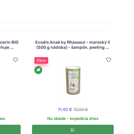
cerin BIO
Ecodis Anaé by Rhassoul - marocký íl
ňuje ...
(500 g nádoba) - šampón, peeling ...
Zľava
11,40 €
12,00 €
nes
Na sklade - expedícia dnes