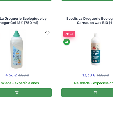
 La Droguerie Ecologique by
Ecodis La Droguerie Ecolog
negar Gel 12% (750 ml)
Carnauba Wax BIO (1 l
Zľava
4,56 €
4,80 €
13,30 €
14,00 €
 sklade - expedícia dnes
Na sklade - expedícia d