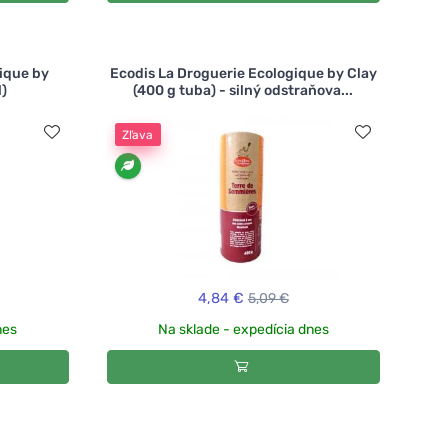
ique by
Ecodis La Droguerie Ecologique by Clay
)
(400 g tuba) - silný odstraňova...
Zľava
4,84 €
5,09 €
nes
Na sklade - expedícia dnes