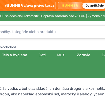
⚡
SUMMER zľava práve teraz!
SUMMER
Do aplikácie
00 sa odosielajú okamžite |
Doprava zadarmo nad 75 EUR
| Výmena a v
ľkoobchod
Telo a hygiena
Deti
Muži
Zdravie
D
iť, že vedia, z čoho sa skladá ich domáca drogéria a kozmetika,
ýrobu, ako napríklad epsomskú soľ, marocký íl alebo glycerín