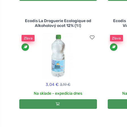
Ecodis La Droguerie Ecologique od
Ecodis
Alkoholový ocot 12% (1 l)
Vi
Zľava
Zľava
3,04 €
3,19 €
Na sklade - expedícia dnes
Na