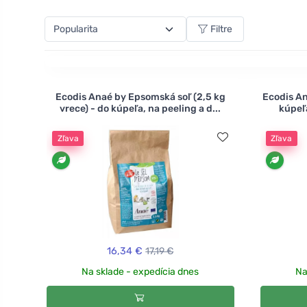
Filtre
Ecodis Anaé by Epsomská soľ (2,5 kg
Ecodis An
vrece) - do kúpeľa, na peeling a d...
kúpeľa
Zľava
Zľava
16,34 €
17,19 €
Na sklade - expedícia dnes
Na