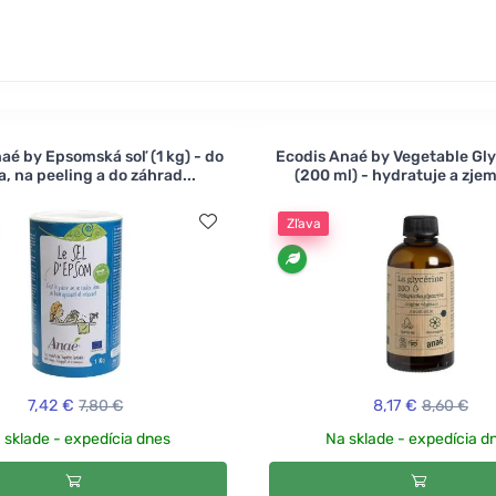
aé by Epsomská soľ (1 kg) - do
Ecodis Anaé by Vegetable Gly
, na peeling a do záhrad...
(200 ml) - hydratuje a zjem
Zľava
7,42 €
7,80 €
8,17 €
8,60 €
 sklade - expedícia dnes
Na sklade - expedícia d