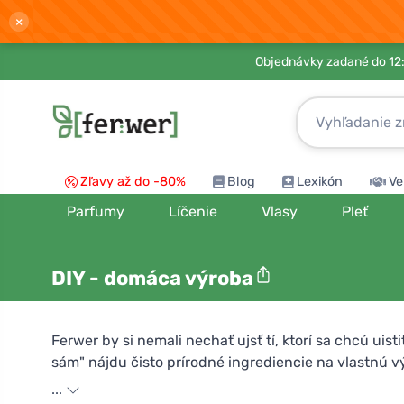
×
Objednávky zadané do 12:
Zľavy až do -80%
Blog
Lexikón
Ve
Parfumy
Líčenie
Vlasy
Pleť
DIY - domáca výroba
Ferwer by si nemali nechať ujsť tí, ktorí sa chcú uist
sám" nájdu čisto prírodné ingrediencie na vlastnú v
...