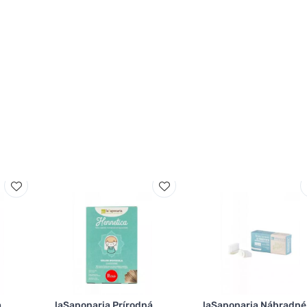
a
laSaponaria Prírodná
laSaponaria Náhradné