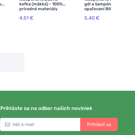
u
kefka (mäkká) - 100%
gél a šampón po
prírodné materiály
opaľovaní BIO (150 ml)
4,51 €
5,40 €
Prihláste sa na odber našich noviniek
Prihlásiť sa