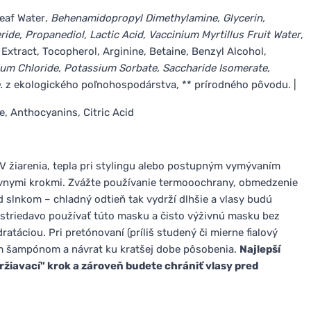
eaf Water
, Behenamidopropyl Dimethylamine, Glycerin,
eride, Propanediol, Lactic Acid, Vaccinium Myrtillus Fruit Water
,
 Extract, Tocopherol, Arginine, Betaine, Benzyl Alcohol,
um Chloride, Potassium Sorbate, Saccharide Isomerate,
e.
z ekologického poľnohospodárstva, ** prírodného pôvodu. |
, Anthocyanins, Citric Acid
V žiarenia, tepla pri stylingu alebo postupným vymývaním
ívnymi krokmi. Zvážte používanie termooochrany, obmedzenie
ed slnkom – chladný odtieň tak vydrží dlhšie a vlasy budú
 striedavo používať túto masku a čisto výživnú masku bez
táciou. Pri pretónovaní (príliš studený či mierne fialový
m šampónom a návrat ku kratšej dobe pôsobenia.
Najlepší
žiavací" krok a zároveň budete chrániť vlasy pred