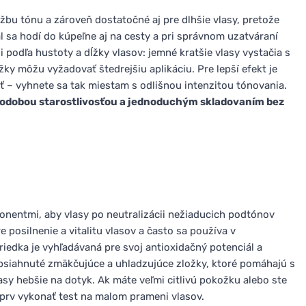
žbu tónu a zároveň dostatočné aj pre dlhšie vlasy, pretože
 sa hodí do kúpeľne aj na cesty a pri správnom uzatváraní
podľa hustoty a dĺžky vlasov: jemné kratšie vlasy vystačia s
ky môžu vyžadovať štedrejšiu aplikáciu. Pre lepší efekt je
ť – vyhnete sa tak miestam s odlišnou intenzitou tónovania.
odobou starostlivosťou a jednoduchým skladovaním bez
nentmi, aby vlasy po neutralizácii nežiaducich podtónov
 posilnenie a vitalitu vlasov a často sa používa v
oriedka je vyhľadávaná pre svoj antioxidačný potenciál a
obsiahnuté zmäkčujúce a uhladzujúce zložky, ktoré pomáhajú s
sy hebšie na dotyk. Ak máte veľmi citlivú pokožku alebo ste
jprv vykonať test na malom prameni vlasov.