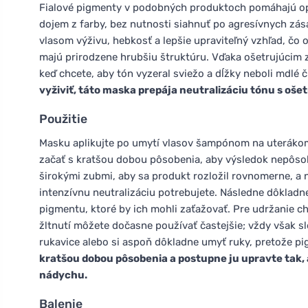
Fialové pigmenty v podobných produktoch pomáhajú opti
dojem z farby, bez nutnosti siahnuť po agresívnych zá
vlasom výživu, hebkosť a lepšie upraviteľný vzhľad, čo 
majú prirodzene hrubšiu štruktúru. Vďaka ošetrujúcim
keď chcete, aby tón vyzeral sviežo a dĺžky neboli mdlé č
vyživiť, táto maska prepája neutralizáciu tónu s oše
Použitie
Masku aplikujte po umytí vlasov šampónom na uterákom 
začať s kratšou dobou pôsobenia, aby výsledok nepôsob
širokými zubmi, aby sa produkt rozložil rovnomerne, a 
intenzívnu neutralizáciu potrebujete. Následne dôkladn
pigmentu, ktoré by ich mohli zaťažovať. Pre udržanie c
žltnutí môžete dočasne používať častejšie; vždy však s
rukavice alebo si aspoň dôkladne umyť ruky, pretože p
kratšou dobou pôsobenia a postupne ju upravte tak, 
nádychu.
Balenie