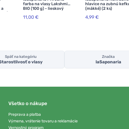
farba na vlasy Lakshmi
hlavice na zubnú kefk
 a
BIO (100 g) - lieskový
(mäkké) (2 ks)
5 ml)
orech
11,00 €
4,99 €
Späť na kategóriu
Značka
Starostlivosť o vlasy
laSaponaria
Všetko o nákupe
Preprava a platba
Výmena, vrátenie tovaru a reklamácie
Vernostný program