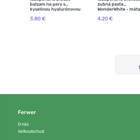
balzam na pery s
zubná pasta
kyselinou hyalurónovou
WonderWhite - mäta
BIO (5,7 ml)
aktívne uhlie BIO (7
3,80 €
4,20 €
Ferwer
O nás
Veľkoobchod