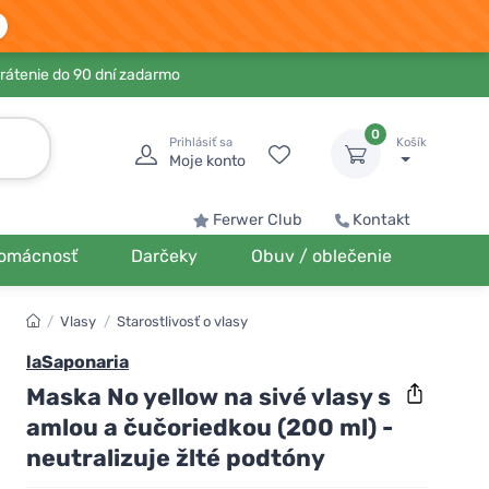
rátenie do 90 dní zadarmo
0
Prihlásiť sa
Košík
Moje konto
Ferwer Club
Kontakt
omácnosť
Darčeky
Obuv / oblečenie
/
Vlasy
/
Starostlivosť o vlasy
laSaponaria
Maska No yellow na sivé vlasy s
amlou a čučoriedkou (200 ml) -
neutralizuje žlté podtóny