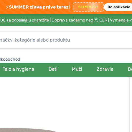
⚡
SUMMER zľava práve teraz!
SUMMER
Do aplikácie
00 sa odosielajú okamžite |
Doprava zadarmo nad 75 EUR
| Výmena a v
ľkoobchod
Telo a hygiena
Deti
Muži
Zdravie
D