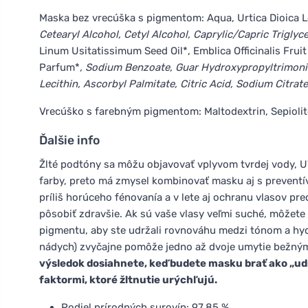
Maska bez vrecúška s pigmentom: Aqua, Urtica Dioica L
Cetearyl Alcohol, Cetyl Alcohol, Caprylic/Capric Triglyc
Linum Usitatissimum Seed Oil*, Emblica Officinalis Fruit
Parfum*
, Sodium Benzoate, Guar Hydroxypropyltrimoni
Lecithin, Ascorbyl Palmitate, Citric Acid, Sodium Citrat
Vrecúško s farebným pigmentom: Maltodextrin, Sepiolite
Ďalšie info
Žlté podtóny sa môžu objavovať vplyvom tvrdej vody, U
farby, preto má zmysel kombinovať masku aj s prevent
príliš horúceho fénovanía a v lete aj ochranu vlasov pr
pôsobiť zdravšie. Ak sú vaše vlasy veľmi suché, môžete
pigmentu, aby ste udržali rovnováhu medzi tónom a hydra
nádych) zvyčajne pomôže jedno až dvoje umytie bežný
výsledok dosiahnete, keď budete masku brať ako „udr
faktormi, ktoré žltnutie urýchľujú.
Podiel prírodných surovín: 97,85 %