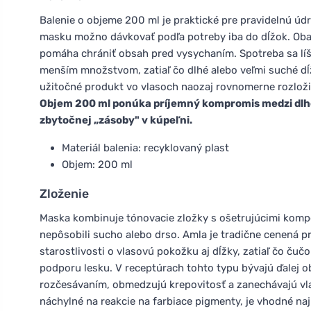
Balenie o objeme 200 ml je praktické pre pravidelnú údr
masku možno dávkovať podľa potreby iba do dĺžok. Obal
pomáha chrániť obsah pred vysychaním. Spotreba sa líši 
menším množstvom, zatiaľ čo dlhé alebo veľmi suché dĺž
užitočné produkt vo vlasoch naozaj rovnomerne rozloži
Objem 200 ml ponúka príjemný kompromis medzi dlh
zbytočnej „zásoby" v kúpeľni.
Materiál balenia: recyklovaný plast
Objem: 200 ml
Zloženie
Maska kombinuje tónovacie zložky s ošetrujúcimi kompo
nepôsobili sucho alebo drso. Amla je tradične cenená pre
starostlivosti o vlasovú pokožku aj dĺžky, zatiaľ čo čuč
podporu lesku. V receptúrach tohto typu bývajú ďalej 
rozčesávaním, obmedzujú krepovitosť a zanechávajú vla
náchylné na reakcie na farbiace pigmenty, je vhodné na