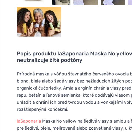
Popis produktu
laSaponaria Maska No yellow
neutralizuje žlté podtóny
Prírodná maska s vôňou šťavnatého červeného ovocia 
blond, biele alebo šedé vlasy bez nežiaducich žltých pod
organické čučoriedky, Amla a arginín chránia vlasy pr
repu, betaín a ľanové semienka, ktoré dodávajú vlasom
uhladiť a chráni ich pred tvrdou vodou a vonkajšími vp
rozštiepenými končekmi.
laSaponaria
Maska No yellow na šedivé vlasy s amlou a 
pre šedivé, biele, melírované alebo zosvetlené vlasy, u