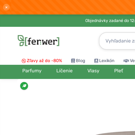
×
Objednávky zadané do 12:
Zľavy až do -80%
Blog
Lexikón
Ve
Parfumy
Líčenie
Vlasy
Pleť