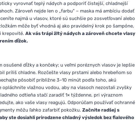
cky vyrovnať teplý nádych a podporiť čistejší, chladnejší
sahoch. Zároveň nejde len o „farbu" – maska má ambíciu dodať
oceníte najmä u vlasov, ktoré sú suchšie po zosvetľovaní alebo
 zložkám môže byť vhodná aj ako pravidelný krok po šampóne,
i krepovité.
Ak vás trápi žltý nádych a zároveň chcete vlasy
trením dĺžok.
osušené dĺžky a končeky; u veľmi poréznych vlasov je lepšie
il príliš chladne. Rozčešte vlasy prstami alebo hrebeňom so
nechajte pôsobiť približne 3–10 minút podľa toho, akú
e opláchnite vlažnou vodou, aby na vlasoch nezostali zvyšky
hladného odtieňa stačí zaradiť 1× týždenne, pri výraznom
ledujte, ako vaše vlasy reagujú. Odporúčam používať ochranné
igmenty môžu ľahko zafarbiť pokožku.
Začnite radšej s
aby ste dosiahli prirodzene chladný výsledok bez fialového