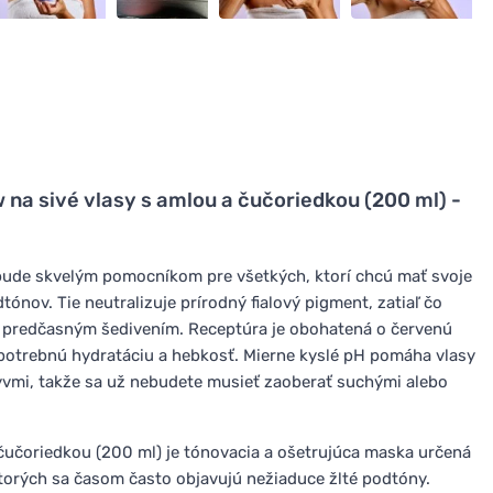
 na sivé vlasy s amlou a čučoriedkou (200 ml) -
bude skvelým pomocníkom pre všetkých, ktorí chcú mať svoje
tónov. Tie neutralizuje prírodný fialový pigment, zatiaľ čo
ed predčasným šedivením. Receptúra je obohatená o červenú
 potrebnú hydratáciu a hebkosť. Mierne kyslé pH pomáha vlasy
lyvmi, takže sa už nebudete musieť zaoberať suchými alebo
čučoriedkou (200 ml) je tónovacia a ošetrujúca maska určená
 ktorých sa časom často objavujú nežiaduce žlté podtóny.