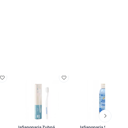
laSaponaria Zubná
laSaponaria Sprchový