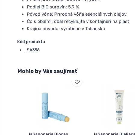
Podiel BIO surovín: 5,9 %
Pôvod vône: Prírodná vôňa esenciálnych olejov
Čo s obalmi: obal recyklujte v kontajneri na plast
Krajina pôvodu: vyrobené v Taliansku
Kód produktu
LSA356
Mohlo by Vás zaujímať
laSaponaria Biocao
laSaponaria Bieliac