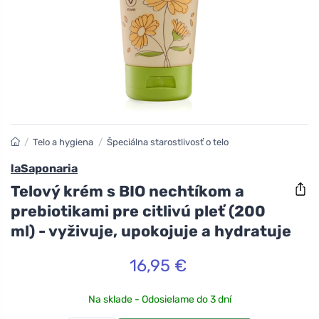
/
Telo a hygiena
/
Špeciálna starostlivosť o telo
laSaponaria
Telový krém s BIO nechtíkom a
prebiotikami pre citlivú pleť (200
ml) - vyživuje, upokojuje a hydratuje
16,95 €
Na sklade - Odosielame do 3 dní