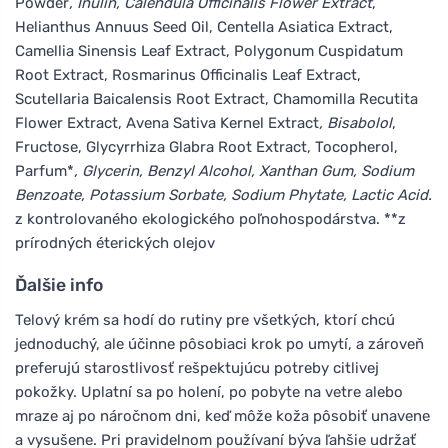
Powder
, Inulin, Calendula Officinalis Flower Extract
,
Helianthus Annuus Seed Oil, Centella Asiatica Extract,
Camellia Sinensis Leaf Extract, Polygonum Cuspidatum
Root Extract, Rosmarinus Officinalis Leaf Extract,
Scutellaria Baicalensis Root Extract, Chamomilla Recutita
Flower Extract, Avena Sativa Kernel Extract
, Bisabolol
,
Fructose, Glycyrrhiza Glabra Root Extract, Tocopherol,
Parfum*
, Glycerin, Benzyl Alcohol, Xanthan Gum, Sodium
Benzoate, Potassium Sorbate, Sodium Phytate, Lactic Acid.
z kontrolovaného ekologického poľnohospodárstva. **z
prírodných éterických olejov
Ďalšie info
Telový krém sa hodí do rutiny pre všetkých, ktorí chcú
jednoduchý, ale účinne pôsobiaci krok po umytí, a zároveň
preferujú starostlivosť rešpektujúcu potreby citlivej
pokožky. Uplatní sa po holení, po pobyte na vetre alebo
mraze aj po náročnom dni, keď môže koža pôsobiť unavene
a vysušene. Pri pravidelnom používaní býva ľahšie udržať