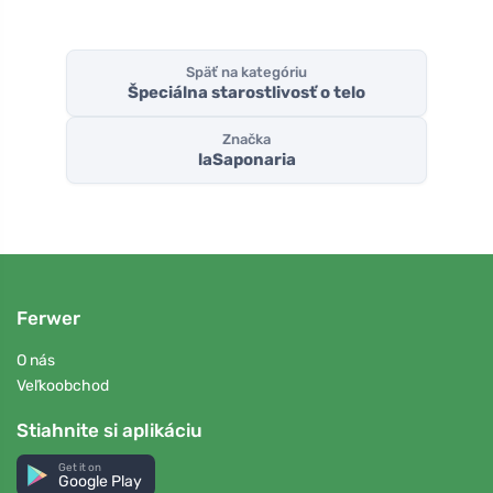
Späť na kategóriu
Špeciálna starostlivosť o telo
Značka
laSaponaria
Ferwer
O nás
Veľkoobchod
Stiahnite si aplikáciu
Get it on
Google Play