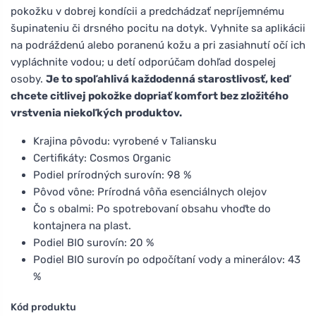
pokožku v dobrej kondícii a predchádzať nepríjemnému
šupinateniu či drsného pocitu na dotyk. Vyhnite sa aplikácii
na podráždenú alebo poranenú kožu a pri zasiahnutí očí ich
vypláchnite vodou; u detí odporúčam dohľad dospelej
osoby.
Je to spoľahlivá každodenná starostlivosť, keď
chcete citlivej pokožke dopriať komfort bez zložitého
vrstvenia niekoľkých produktov.
Krajina pôvodu: vyrobené v Taliansku
Certifikáty: Cosmos Organic
Podiel prírodných surovín: 98 %
Pôvod vône: Prírodná vôňa esenciálnych olejov
Čo s obalmi: Po spotrebovaní obsahu vhoďte do
kontajnera na plast.
Podiel BIO surovín: 20 %
Podiel BIO surovín po odpočítaní vody a minerálov: 43
%
Kód produktu