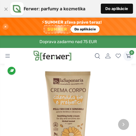
×
Ferwer: parfumy a kozmetika
Do aplikácie
⚡
SUMMER zľava práve teraz!
×
SUMMER
Do aplikácie
Doprava zadarmo nad 75 EUR
0
›