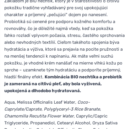
Základom je BIO nechtík, ktorý je v starostlivosti o citlivú
pokožku tradične vyhľadávaný pre svoj upokojujúci
charakter a príjemný „pečujúci" dojem po nanesení.
Probiotiká sú cenené pre podporu kožného komfortu a
rovnováhy, čo je dôležité najmä vtedy, keď sa pokožka
ľahko rozladí vplyvom počasia, stresu, častého sprchovania
alebo nevhodných textílií. Cieľom takéhoto spojenia býva
hydratácia a výživa, ktoré sa prejavia na pocite pružnosti a
na menšej tendencii k napínaniu. Ak máte veľmi suchú
pokožku, je vhodné krém nanášať na mierne vlhkú kožu po
sprche – uzamknete tým hydratáciu a podporíte príjemný,
hladší finálny efekt.
Kombinácia BIO nechtíka a prebiotík
je zameraná na citlivú pleť, aby bola vyživená,
upokojená a dlhodobo hydratovaná.
Aqua, Melissa Officinalis Leaf Water
, Coco-
Caprylate/Caprate, Polyglyceryl-3 Rice Branate,
Chamomilla Recutita Flower Water
, Caprylic/Capric
Triglyceride, Propanediol, Cetearyl Alcohol, Oryza Sativa