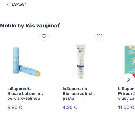
LSA381
Mohlo by Vás zaujímať
laSaponaria
laSaponaria
laSapon
Biocao balzam na
Bieliaca zubná
Prírodná
pery s kyselinou
pasta
vlasy L
hyalurónovou
WonderWhite -
BIO (100
3,80 €
4,20 €
11,00 €
BIO (5,7 ml)
mäta a aktívne
lieskový
uhlie BIO (75 ml)