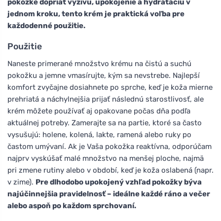
pokožke dopriať výživu, upokojenie a hydratáciu v
jednom kroku, tento krém je praktická voľba pre
každodenné použitie.
Použitie
Naneste primerané množstvo krému na čistú a suchú
pokožku a jemne vmasírujte, kým sa nevstrebe. Najlepší
komfort zvyčajne dosiahnete po sprche, keď je koža mierne
prehriatá a náchylnejšia prijať následnú starostlivosť, ale
krém môžete používať aj opakovane počas dňa podľa
aktuálnej potreby. Zamerajte sa na partie, ktoré sa často
vysušujú: holene, kolená, lakte, ramená alebo ruky po
častom umývaní. Ak je Vaša pokožka reaktívna, odporúčam
najprv vyskúšať malé množstvo na menšej ploche, najmä
pri zmene rutiny alebo v období, keď je koža oslabená (napr.
v zime).
Pre dlhodobo upokojený vzhľad pokožky býva
najúčinnejšia pravidelnosť – ideálne každé ráno a večer
alebo aspoň po každom sprchovaní.