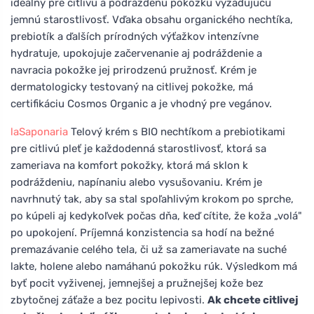
ideálny pre citlivú a podráždenú pokožku vyžadujúcu
jemnú starostlivosť. Vďaka obsahu organického nechtíka,
prebiotík a ďalších prírodných výťažkov intenzívne
hydratuje, upokojuje začervenanie aj podráždenie a
navracia pokožke jej prirodzenú pružnosť. Krém je
dermatologicky testovaný na citlivej pokožke, má
certifikáciu Cosmos Organic a je vhodný pre vegánov.
laSaponaria
Telový krém s BIO nechtíkom a prebiotikami
pre citlivú pleť je každodenná starostlivosť, ktorá sa
zameriava na komfort pokožky, ktorá má sklon k
podráždeniu, napínaniu alebo vysušovaniu. Krém je
navrhnutý tak, aby sa stal spoľahlivým krokom po sprche,
po kúpeli aj kedykoľvek počas dňa, keď cítite, že koža „volá"
po upokojení. Príjemná konzistencia sa hodí na bežné
premazávanie celého tela, či už sa zameriavate na suché
lakte, holene alebo namáhanú pokožku rúk. Výsledkom má
byť pocit vyživenej, jemnejšej a pružnejšej kože bez
zbytočnej záťaže a bez pocitu lepivosti.
Ak chcete citlivej