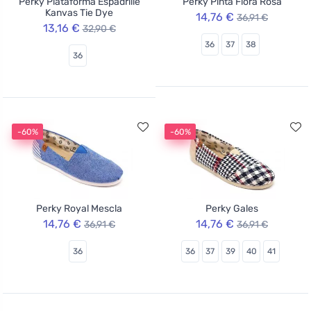
Perky Plataforma Espadrille
Perky Pinta Flora Rosa
Kanvas Tie Dye
14,76 €
36,91 €
13,16 €
32,90 €
36
37
38
36
-60%
-60%
Perky Royal Mescla
Perky Gales
14,76 €
14,76 €
36,91 €
36,91 €
36
36
37
39
40
41