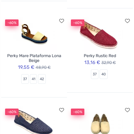
-60%
-60%
Perky Mare Plataforma Lona
Perky Rustic Red
Beige
13,16 €
32,90 €
19,55 €
48,90 €
37
40
37
41
42
-60%
-60%