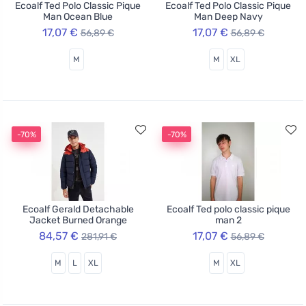
Ecoalf Ted Polo Classic Pique
Ecoalf Ted Polo Classic Pique
Man Ocean Blue
Man Deep Navy
17,07 €
17,07 €
56,89 €
56,89 €
M
M
XL
-70%
-70%
Ecoalf Gerald Detachable
Ecoalf Ted polo classic pique
Jacket Burned Orange
man 2
84,57 €
17,07 €
281,91 €
56,89 €
M
L
XL
M
XL