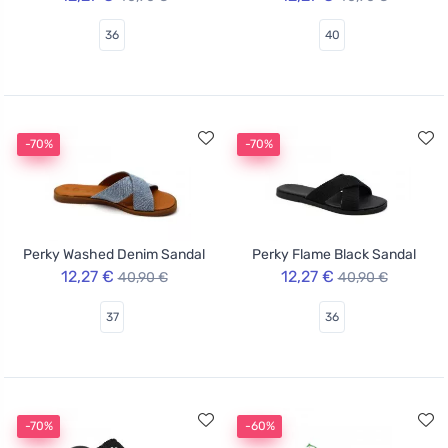
36
40
-70%
-70%
Perky Washed Denim Sandal
Perky Flame Black Sandal
12,27 €
12,27 €
40,90 €
40,90 €
37
36
-70%
-60%