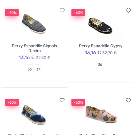
-60%
-60%
Perky Espadrille Signals
Perky Espadrille Gypsy
Denim
13,16 €
32,90 €
13,16 €
32,90 €
36
36
37
-60%
-60%