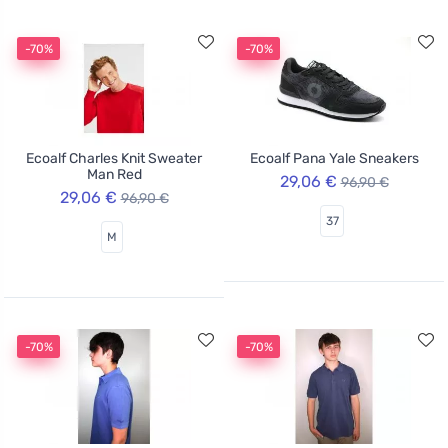
-70%
-70%
Ecoalf Charles Knit Sweater
Ecoalf Pana Yale Sneakers
Man Red
29,06 €
96,90 €
29,06 €
96,90 €
37
M
-70%
-70%