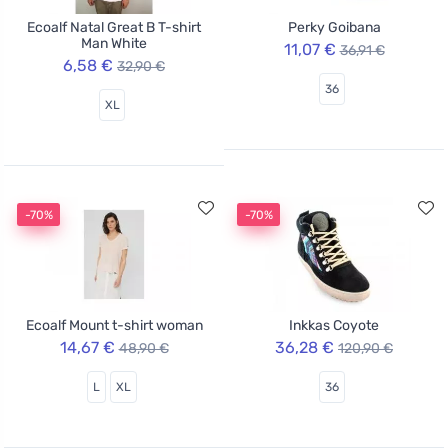
Ecoalf Natal Great B T-shirt
Perky Goibana
Man White
11,07 €
36,91 €
6,58 €
32,90 €
36
XL
-70%
-70%
Ecoalf Mount t-shirt woman
Inkkas Coyote
14,67 €
36,28 €
48,90 €
120,90 €
L
XL
36