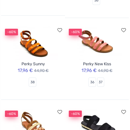
36
-60%
-60%
Perky Sunny
Perky New Kiss
17,96 €
17,96 €
44,90 €
44,90 €
38
36
37
-60%
-60%