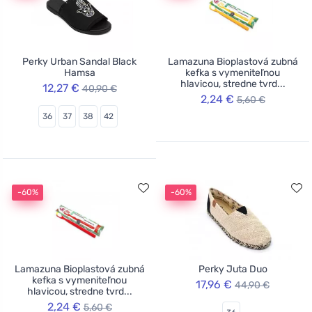
Perky Urban Sandal Black
Lamazuna Bioplastová zubná
Hamsa
kefka s vymeniteľnou
hlavicou, stredne tvrd...
12,27 €
40,90 €
2,24 €
5,60 €
36
37
38
42
-60%
-60%
Lamazuna Bioplastová zubná
Perky Juta Duo
kefka s vymeniteľnou
17,96 €
44,90 €
hlavicou, stredne tvrd...
2,24 €
5,60 €