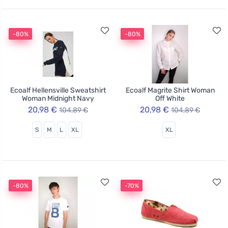
-80%
-80%
Ecoalf Hellensville Sweatshirt
Ecoalf Magrite Shirt Woman
Woman Midnight Navy
Off White
20,98 €
20,98 €
104,89 €
104,89 €
S
M
L
XL
XL
-80%
-70%