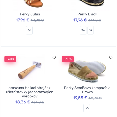
Perky Jutas
Perky Black
17,96 €
17,96 €
44,90 €
44,90 €
36
36
37
-60%
-60%
Lamazuna Holiaci strojček -
Perky Semišová kompozícia
ušetrí stovky jednorazových
Brown
výrobkov
19,55 €
48,90 €
18,36 €
45,90 €
36