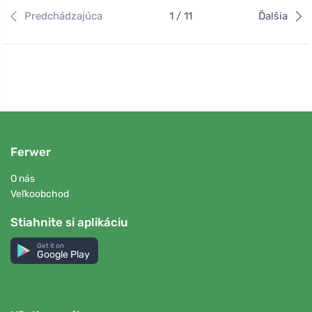
Predchádzajúca
1 / 11
Ďalšia
Ferwer
O nás
Veľkoobchod
Stiahnite si aplikáciu
Get it on
Google Play