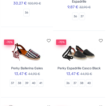
Espadrille
30,27 €
100,90 €
9,87 €
32,90 €
36
36
37
-70%
-70%
Perky Ballerina Gales
Perky Espadrille Casco Black
13,47 €
13,47 €
44,90 €
44,90 €
37
38
39
40
41
36
37
38
40