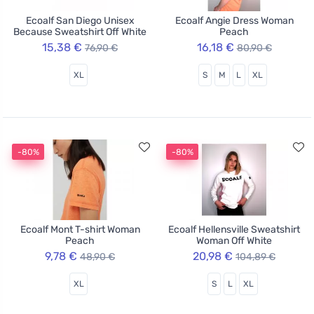
Ecoalf San Diego Unisex
Ecoalf Angie Dress Woman
Because Sweatshirt Off White
Peach
15,38 €
16,18 €
76,90 €
80,90 €
XL
S
M
L
XL
-80%
-80%
Ecoalf Mont T-shirt Woman
Ecoalf Hellensville Sweatshirt
Peach
Woman Off White
9,78 €
20,98 €
48,90 €
104,89 €
XL
S
L
XL