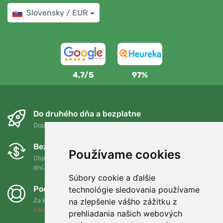
Slovensky / EUR
4,7/5
97%
Do druhého dňa a bezplatne
Doprava zadarmo pri objednávkach nad 75 EUR
Bezplatná výmena a vrátenie tovaru
Používame cookies
Objednávku môžete kedykoľvek vrátiť alebo vymeniť do 90
dní.
Súbory cookie a ďalšie
Podporujeme Trees.org
technológie sledovania používame
na zlepšenie vášho zážitku z
Za každú objednávku zasadíme strom! Prečítajte si viac
O
nás
.
prehliadania našich webových