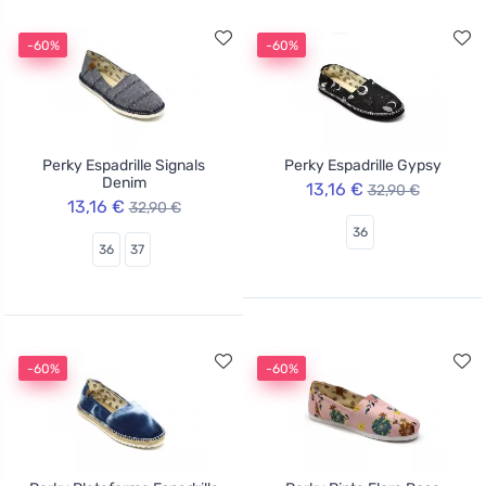
-60%
-60%
Perky Espadrille Signals
Perky Espadrille Gypsy
Denim
13,16 €
32,90 €
13,16 €
32,90 €
36
36
37
-60%
-60%