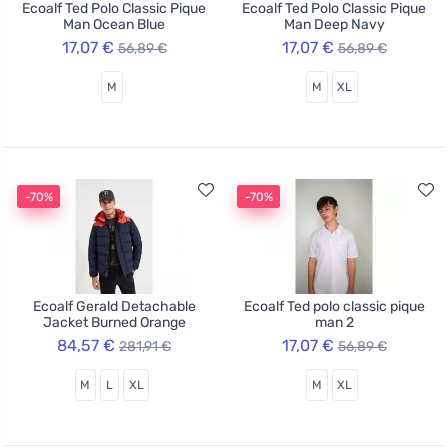
Ecoalf Ted Polo Classic Pique
Ecoalf Ted Polo Classic Pique
Man Ocean Blue
Man Deep Navy
17,07 €
17,07 €
56,89 €
56,89 €
M
M
XL
-70%
-70%
Ecoalf Gerald Detachable
Ecoalf Ted polo classic pique
Jacket Burned Orange
man 2
84,57 €
17,07 €
281,91 €
56,89 €
M
L
XL
M
XL