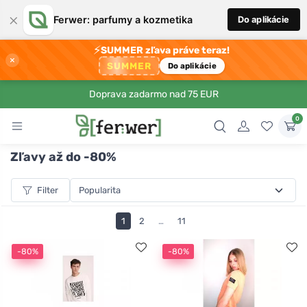
×
Ferwer: parfumy a kozmetika
Do aplikácie
⚡
SUMMER zľava práve teraz!
×
SUMMER
Do aplikácie
Doprava zadarmo nad 75 EUR
0
Zľavy až do -80%
Filter
1
2
…
11
-80%
-80%