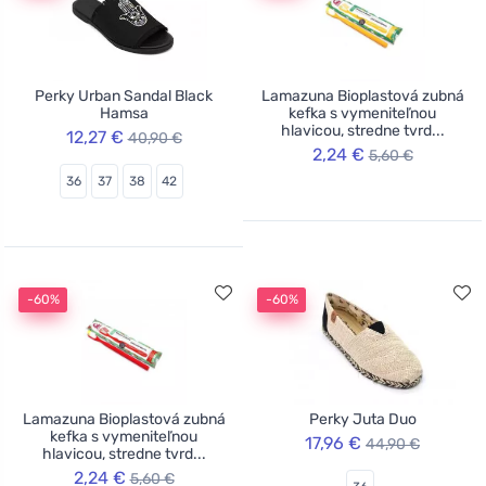
Perky Urban Sandal Black
Lamazuna Bioplastová zubná
Hamsa
kefka s vymeniteľnou
hlavicou, stredne tvrd...
12,27 €
40,90 €
2,24 €
5,60 €
36
37
38
42
-60%
-60%
Lamazuna Bioplastová zubná
Perky Juta Duo
kefka s vymeniteľnou
17,96 €
44,90 €
hlavicou, stredne tvrd...
2,24 €
5,60 €