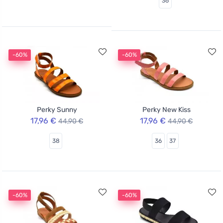
36
-60%
-60%
Perky Sunny
Perky New Kiss
17,96 €
17,96 €
44,90 €
44,90 €
38
36
37
-60%
-60%