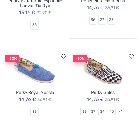
Perky Plataforma Espadrille
Perky Pinta Flora Rosa
Kanvas Tie Dye
14,76 €
36,91 €
13,16 €
32,90 €
36
37
38
36
-60%
-60%
Perky Royal Mescla
Perky Gales
14,76 €
14,76 €
36,91 €
36,91 €
36
36
37
39
40
41