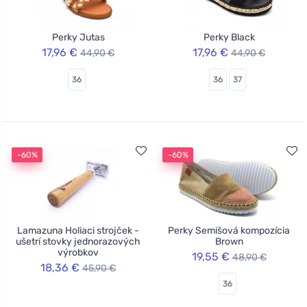
Perky Jutas
Perky Black
17,96 €
17,96 €
44,90 €
44,90 €
36
36
37
-60%
-60%
Lamazuna Holiaci strojček -
Perky Semišová kompozícia
ušetrí stovky jednorazových
Brown
výrobkov
19,55 €
48,90 €
18,36 €
45,90 €
36