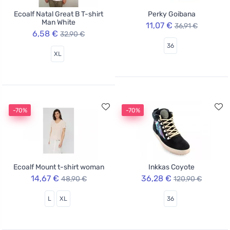
Ecoalf Natal Great B T-shirt
Perky Goibana
Man White
11,07 €
36,91 €
6,58 €
32,90 €
36
XL
-70%
-70%
Ecoalf Mount t-shirt woman
Inkkas Coyote
14,67 €
36,28 €
48,90 €
120,90 €
L
XL
36