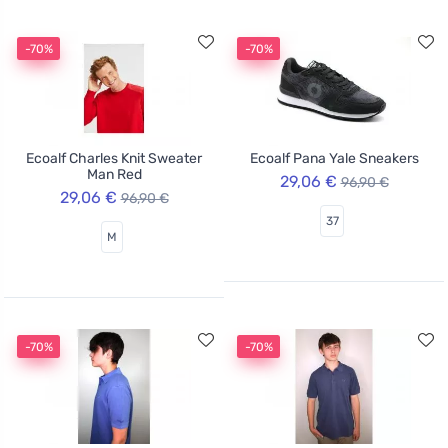
-70%
-70%
Ecoalf Charles Knit Sweater
Ecoalf Pana Yale Sneakers
Man Red
29,06 €
96,90 €
29,06 €
96,90 €
37
M
-70%
-70%