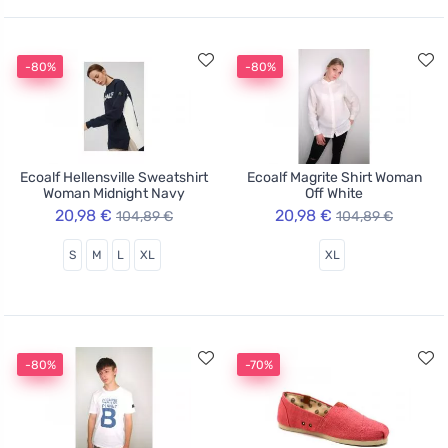
-80%
-80%
Ecoalf Hellensville Sweatshirt
Ecoalf Magrite Shirt Woman
Woman Midnight Navy
Off White
20,98 €
20,98 €
104,89 €
104,89 €
S
M
L
XL
XL
-80%
-70%