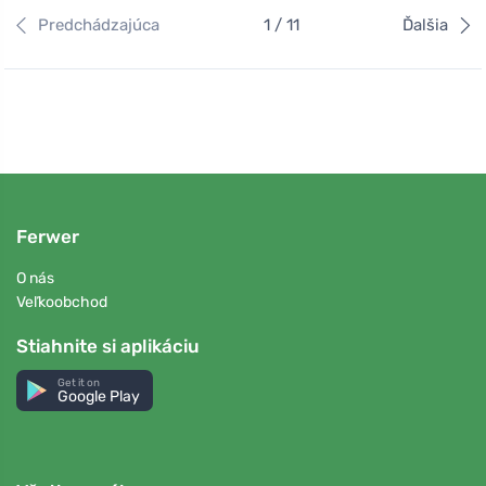
Predchádzajúca
1 / 11
Ďalšia
Ferwer
O nás
Veľkoobchod
Stiahnite si aplikáciu
Get it on
Google Play