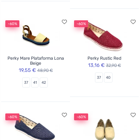
-60%
-60%
Perky Mare Plataforma Lona
Perky Rustic Red
Beige
13,16 €
32,90 €
19,55 €
48,90 €
37
40
37
41
42
-60%
-60%