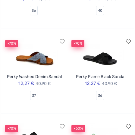
36
40
-70%
-70%
Perky Washed Denim Sandal
Perky Flame Black Sandal
12,27 €
12,27 €
40,90 €
40,90 €
37
36
-70%
-60%