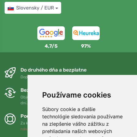
Slovensky / EUR
4,7/5
97%
Do druhého dňa a bezplatne
Doprava zadarmo pri objednávkach nad 75 EUR
Bezplatná výmena a vrátenie tovaru
Používame cookies
Objednávku môžete kedykoľvek vrátiť alebo vymeniť do 90
dní.
Súbory cookie a ďalšie
Podporujeme Trees.org
technológie sledovania používame
na zlepšenie vášho zážitku z
Za každú objednávku zasadíme strom! Prečítajte si viac
O
nás
.
prehliadania našich webových