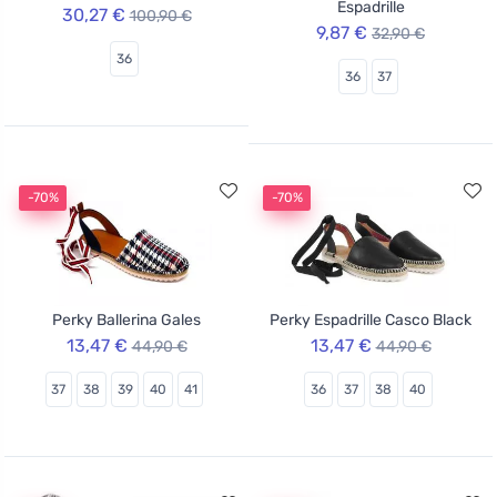
Espadrille
30,27 €
100,90 €
9,87 €
32,90 €
36
36
37
-70%
-70%
Perky Ballerina Gales
Perky Espadrille Casco Black
13,47 €
13,47 €
44,90 €
44,90 €
37
38
39
40
41
36
37
38
40