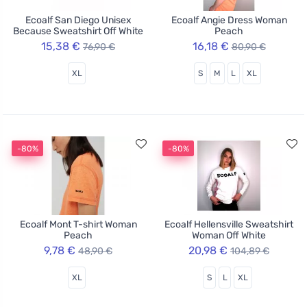
Ecoalf San Diego Unisex
Ecoalf Angie Dress Woman
Because Sweatshirt Off White
Peach
15,38 €
16,18 €
76,90 €
80,90 €
XL
S
M
L
XL
-80%
-80%
Ecoalf Mont T-shirt Woman
Ecoalf Hellensville Sweatshirt
Peach
Woman Off White
9,78 €
20,98 €
48,90 €
104,89 €
XL
S
L
XL