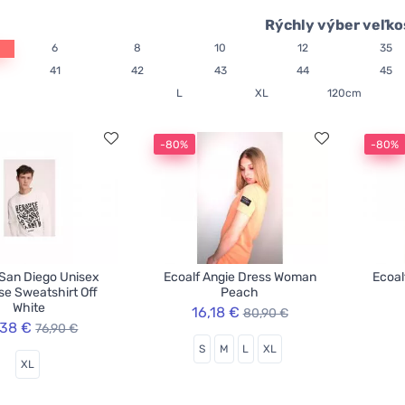
Rýchly výber veľko
6
8
10
12
35
41
42
43
44
45
L
XL
120cm
-80%
-80%
 San Diego Unisex
Ecoalf Angie Dress Woman
Ecoal
e Sweatshirt Off
Peach
White
16,18 €
80,90 €
,38 €
76,90 €
S
M
L
XL
XL