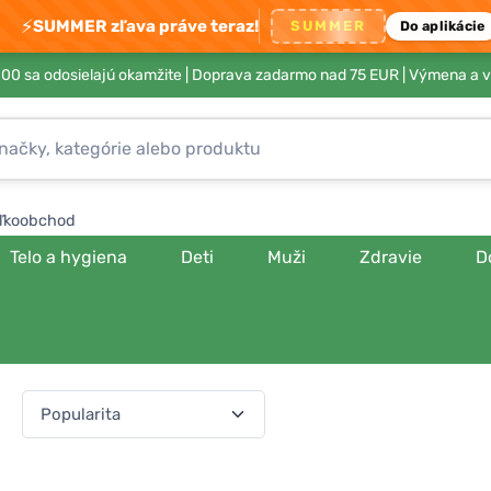
⚡
SUMMER zľava práve teraz!
SUMMER
Do aplikácie
00 sa odosielajú okamžite |
Doprava zadarmo nad 75 EUR
| Výmena a v
ľkoobchod
Telo a hygiena
Deti
Muži
Zdravie
D
a:
(541 produktov)