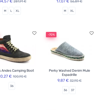
84,57 €
17,07 €
281,91 €
56,89 €
M
L
XL
M
XL
-70%
s Andes Camping Boot
Perky Washed Denim Mule
Espadrille
0,27 €
100,90 €
9,87 €
32,90 €
36
36
37