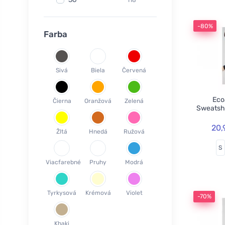
Fair Squared
9
37
120
Lamazuna
7
-80%
38
78
Farba
Ecodis
37
39
45
Officina Naturae
6
40
58
OnlyBio
1
Sivá
Biela
Červená
41
65
Endles by Econea
3
42
35
Pinke Welle
3
Ecoa
Čierna
Oranžová
Zelená
43
26
Sweatsh
Lonka
1
44
17
Jack n Jill
35
20,
Žltá
Hnedá
Ružová
45
18
Einhorn
5
S
46
19
Weleda
1
Viacfarebné
Pruhy
Modrá
XS
3
Circular Cup
1
S
19
Neobotanics
17
Tyrkysová
Krémová
Violet
M
40
-70%
FINO
4
L
39
Bombus
1
Khaki