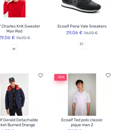
f Charles Knit Sweater
Ecoalf Pana Yale Sneakers
Man Red
29,06 €
96,90 €
29,06 €
96,90 €
37
M
-70%
lf Gerald Detachable
Ecoalf Ted polo classic
ket Burned Orange
pique man 2