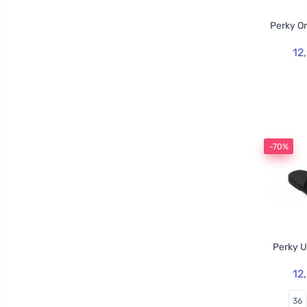
Perky O
12
-70%
Perky U
12
36