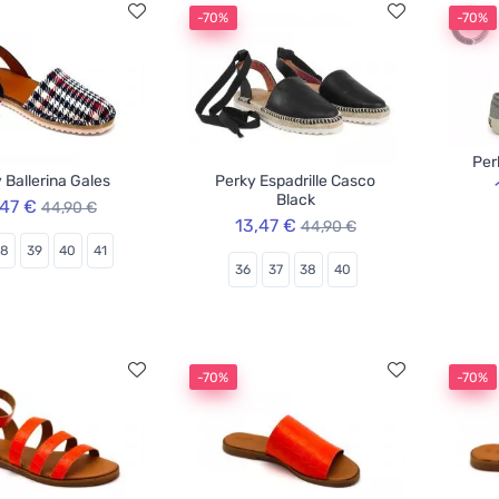
-70%
-70%
Per
 Ballerina Gales
Perky Espadrille Casco
Black
,47 €
44,90 €
13,47 €
44,90 €
38
39
40
41
36
37
38
40
-70%
-70%