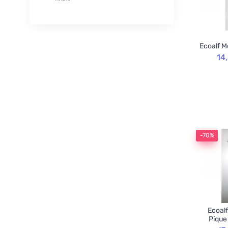
XL
50
Rozvoněno
29
120cm
3
TOOT!
1
130cm
2
Goliate
10
Ecoalf M
160cm
2
Chimpanzee
1
14
Blossombs
30
Innobiz
1
Velvety
2
Childs Farm
6
Allnature
1
-70%
BemaBio
2
Ecoalf
Pique