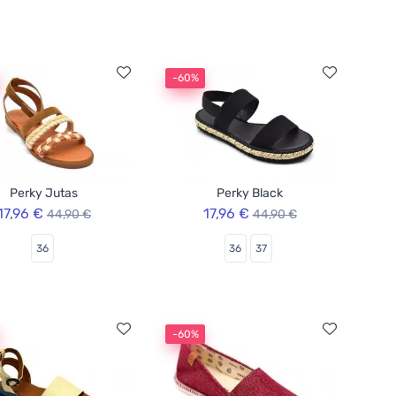
-60%
Perky Jutas
Perky Black
17,96 €
17,96 €
44,90 €
44,90 €
36
36
37
-60%