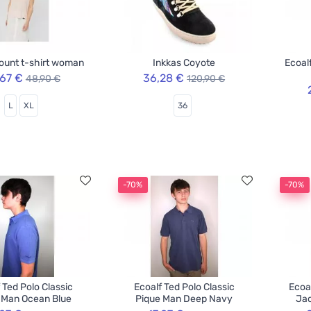
ount t-shirt woman
Inkkas Coyote
Ecoal
,67 €
36,28 €
48,90 €
120,90 €
L
XL
36
-70%
-70%
 Ted Polo Classic
Ecoalf Ted Polo Classic
Ecoa
 Man Ocean Blue
Pique Man Deep Navy
Jac