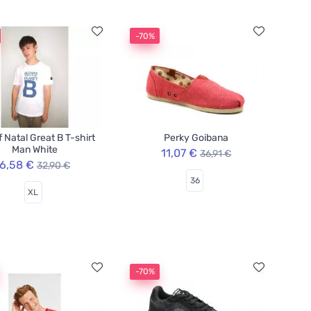
-70%
f Natal Great B T-shirt
Perky Goibana
Man White
11,07 €
36,91 €
6,58 €
32,90 €
36
XL
-70%