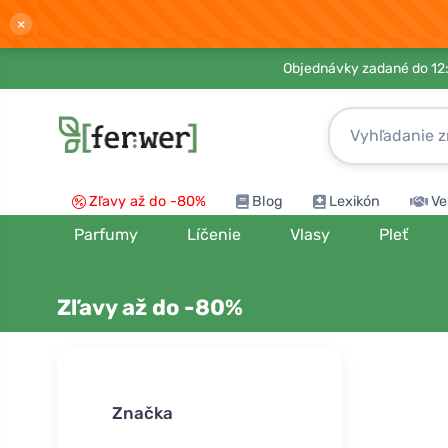
×
Objednávky zadané do 12:
Zľavy až do -80%
Blog
Lexikón
Ve
Parfumy
Líčenie
Vlasy
Pleť
Zľavy až do -80%
Zoradiť podľ
Značka