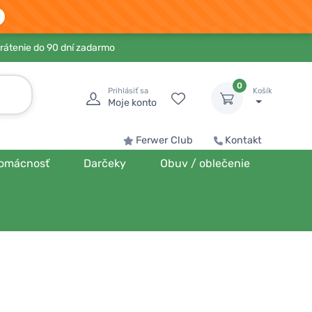
rátenie do 90 dní zadarmo
0
Prihlásiť sa
Košík
Moje konto
Ferwer Club
Kontakt
omácnosť
Darčeky
Obuv / oblečenie