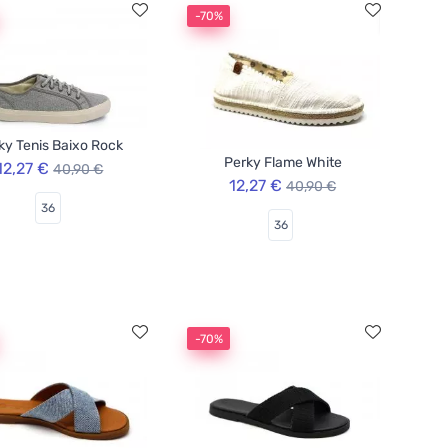
-70%
ky Tenis Baixo Rock
Perky Flame White
12,27 €
40,90 €
12,27 €
40,90 €
36
36
-70%