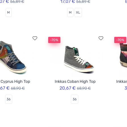
,07 €
17,07 €
56,89 €
56,89 €
M
M
XL
-70%
-70%
 Cyprus High Top
Inkkas Coban High Top
Inkka
,67 €
20,67 €
3
68,90 €
68,90 €
36
36