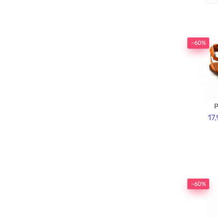
-60%
P
17
-60%