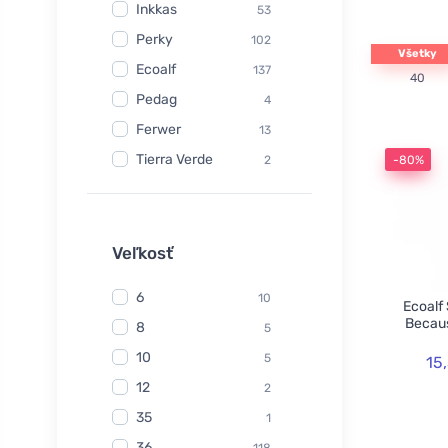
Inkkas
53
Perky
102
Všetky
Ecoalf
137
40
Pedag
4
Ferwer
13
Tierra Verde
2
-80%
Watersavers
6
Made Sustained
1
Yuuki
Veľkosť
1
TIO
6
6
10
Ecoalf
Hydrophil
5
Becaus
8
5
Kongy
7
10
5
15
Radico
31
12
2
Swirl
2
35
1
laSaponaria
7
36
118