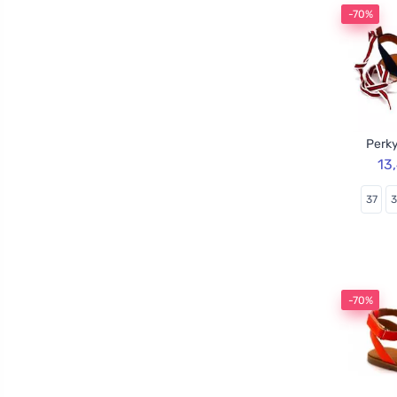
-70%
Perky
13
37
-70%