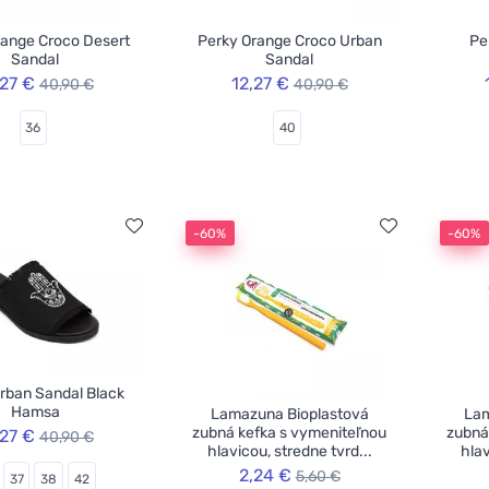
range Croco Desert
Perky Orange Croco Urban
Pe
Sandal
Sandal
,27 €
12,27 €
40,90 €
40,90 €
36
40
-60%
-60%
rban Sandal Black
Hamsa
Lamazuna Bioplastová
Lam
zubná kefka s vymeniteľnou
zubná
,27 €
40,90 €
hlavicou, stredne tvrd...
hlav
2,24 €
5,60 €
37
38
42