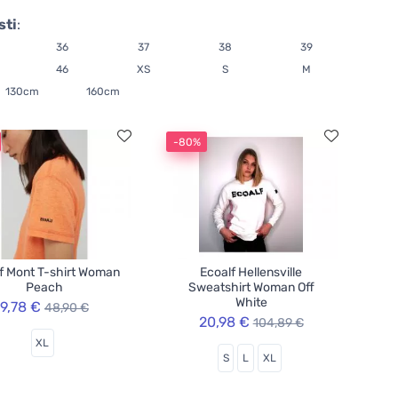
sti
:
36
37
38
39
46
XS
S
M
130cm
160cm
-80%
f Mont T-shirt Woman
Ecoalf Hellensville
Peach
Sweatshirt Woman Off
White
9,78 €
48,90 €
20,98 €
104,89 €
XL
S
L
XL