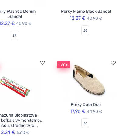
rky Washed Denim
Perky Flame Black Sandal
Sandal
12,27 €
40,90 €
12,27 €
40,90 €
36
37
-60%
Perky Juta Duo
17,96 €
44,90 €
azuna Bioplastová
 kefka s vymeniteľnou
36
icou, stredne tvrd...
2,24 €
5,60 €