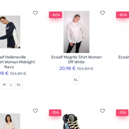
-80%
-80%
lf Hellensville
Ecoalf Magrite Shirt Woman
Ecoal
irt Woman Midnight
Off White
Navy
20,98 €
104,89 €
98 €
104,89 €
XL
M
L
XL
-70%
-70%