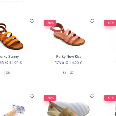
-60%
-60%
erky Sunny
Perky New Kiss
,96 €
17,96 €
44,90 €
44,90 €
38
36
37
-60%
-60%