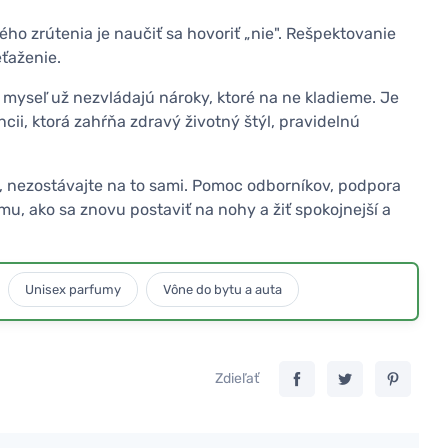
ho zrútenia je naučiť sa hovoriť „nie". Rešpektovanie
ťaženie.
i myseľ už nezvládajú nároky, ktoré na ne kladieme. Je
ii, ktorá zahŕňa zdravý životný štýl, pravidelnú
te, nezostávajte na to sami. Pomoc odborníkov, podpora
u, ako sa znovu postaviť na nohy a žiť spokojnejší a
Unisex parfumy
Vône do bytu a auta
Zdieľať