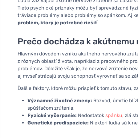
Ľudia zažívajúci akútne nervové zrútenie sa často st
Tieto psychické príznaky môžu byť sprevádzané fyzic
tráviace problémy alebo problémy so spánkom. Aj k
problém, ktorý je potrebné riešiť
.
Prečo dochádza k akútnemu 
Hlavným dôvodom vzniku akútneho nervového zrúten
z rôznych oblastí života, napríklad z pracovného pr
problémov. Dôležité však je, že nervové zrútenie ne
aj myseľ strácajú svoju schopnosť vyrovnať sa so zá
Ďalšie faktory, ktoré môžu prispieť k tomuto stavu, z
Významné životné zmeny:
Rozvod, úmrtie blíz
spúšťačom zrútenia.
Fyzické vyčerpanie:
Nedostatok
spánku
, zlá 
Genetické predispozície:
Niektorí ľudia sú k 