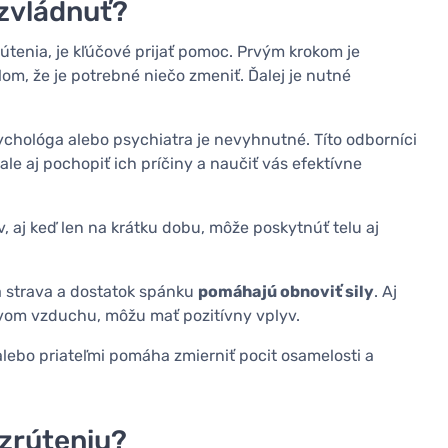
 zvládnuť?
útenia, je kľúčové prijať pomoc. Prvým krokom je
lom, že je potrebné niečo zmeniť. Ďalej je nutné
chológa alebo psychiatra je nevyhnutné. Títo odborníci
le aj pochopiť ich príčiny a naučiť vás efektívne
 aj keď len na krátku dobu, môže poskytnúť telu aj
 strava a dostatok spánku
pomáhajú obnoviť sily
. Aj
vom vzduchu, môžu mať pozitívny vplyv.
alebo priateľmi pomáha zmierniť pocit osamelosti a
zrúteniu?