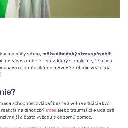
áva neustály výkon,
môže dlhodobý stres spôsobiť
e nervové zrútenie – stav, ktorý signalizuje, že telo a
ameriava na to, čo akútne nervové zrútenie znamená,
.
enie?
tráca schopnosť zvládať bežné životné situácie kvôli
o reakcia na dlhodobý
stres
alebo traumatické udalosti.
tenzívnejší a často vyžaduje odbornú pomoc.