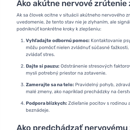
Ako akútne nervové zrútenie
Ak sa človek ocitne v situácii akútneho nervového zr
uvedomenie, že tento stav nie je zlyhaním, ale signá
podniknúť konkrétne kroky k zlepšeniu:
Vyhľadajte odbornú pomoc:
Kontaktovanie psy
môžu pomôcť nielen zvládnuť súčasné ťažkosti, a
zvládať stres.
Dajte si pauzu:
Odstránenie stresových faktorov,
mysli potrebný priestor na zotavenie.
Zamerajte sa na telo:
Pravidelný pohyb, zdravá
malé zmeny, ako napríklad prechádzky na čerst
Podpora blízkych:
Zdieľanie pocitov s rodinou 
beznádeje.
Ako predchádzať nervovému 