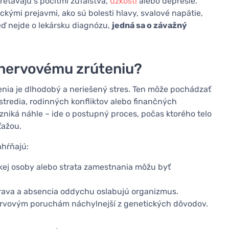
retávajú s pocitmi zúfalstva,
úzkosti
alebo depresie.
kými prejavmi, ako sú bolesti hlavy, svalové napätie,
eď nejde o lekársku diagnózu,
jedná sa o závažný
nervovému zrúteniu?
ia je dlhodobý a neriešený stres. Ten môže pochádzať
ostredia, rodinných konfliktov alebo finančných
vzniká náhle – ide o postupný proces, počas ktorého telo
ťažou.
ahŕňajú:
kej osoby alebo strata zamestnania môžu byť
strava a absencia oddychu oslabujú organizmus.
nervovým poruchám náchylnejší z genetických dôvodov.