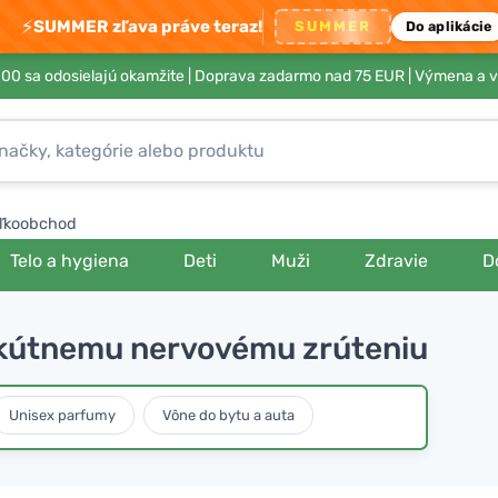
⚡
SUMMER zľava práve teraz!
SUMMER
Do aplikácie
00 sa odosielajú okamžite |
Doprava zadarmo nad 75 EUR
| Výmena a v
ľkoobchod
Telo a hygiena
Deti
Muži
Zdravie
D
akútnemu nervovému zrúteniu
Unisex parfumy
Vône do bytu a auta