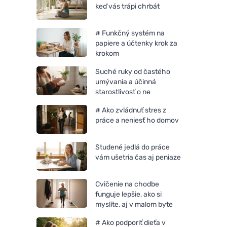
keď vás trápi chrbát
# Funkčný systém na
papiere a účtenky krok za
krokom
Suché ruky od častého
umývania a účinná
starostlivosť o ne
# Ako zvládnuť stres z
práce a neniesť ho domov
Studené jedlá do práce
vám ušetria čas aj peniaze
Cvičenie na chodbe
funguje lepšie, ako si
myslíte, aj v malom byte
# Ako podporiť dieťa v