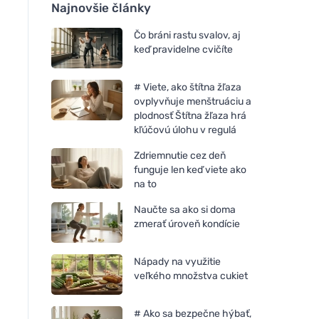
Najnovšie články
Čo bráni rastu svalov, aj
keď pravidelne cvičíte
# Viete, ako štítna žľaza
ovplyvňuje menštruáciu a
plodnosť Štítna žľaza hrá
kľúčovú úlohu v regulá
Zdriemnutie cez deň
funguje len keď viete ako
na to
Naučte sa ako si doma
zmerať úroveň kondície
Nápady na využitie
veľkého množstva cukiet
# Ako sa bezpečne hýbať,