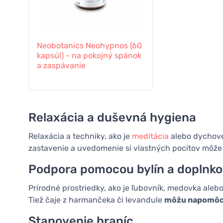
Neobotanics Neohypnos (60
kapsúl) - na pokojný spánok
a zaspávanie
Relaxácia a duševná hygiena
Relaxácia a techniky, ako je
meditácia
alebo dychové
zastavenie a uvedomenie si vlastných pocitov môže
Podpora pomocou bylín a doplnko
Prírodné prostriedky, ako je ľubovník, medovka aleb
Tiež čaje z harmančeka či levandule
môžu napomôcť 
Stanovenie hraníc