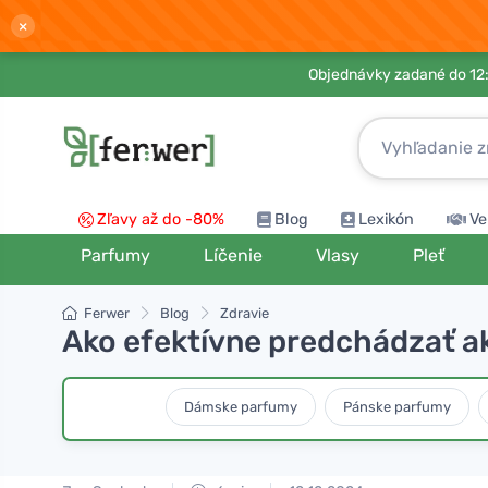
×
Objednávky zadané do 12:
Zľavy až do -80%
Blog
Lexikón
Ve
Parfumy
Líčenie
Vlasy
Pleť
Ferwer
Blog
Zdravie
Ako efektívne predchádzať 
Dámske parfumy
Pánske parfumy