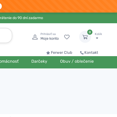
rátenie do 90 dní zadarmo
0
Prihlásiť sa
Košík
Moje konto
Ferwer Club
Kontakt
omácnosť
Darčeky
Obuv / oblečenie