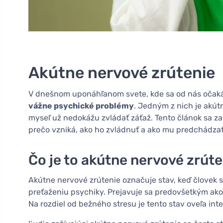
Akútne nervové zrútenie
V dnešnom uponáhľanom svete, kde sa od nás očak
vážne psychické problémy
. Jedným z nich je akútn
myseľ už nedokážu zvládať záťaž. Tento článok sa z
prečo vzniká, ako ho zvládnuť a ako mu predchádzať
Čo je to akútne nervové zrút
Akútne nervové zrútenie označuje stav, keď človek s
preťaženiu psychiky. Prejavuje sa predovšetkým ak
Na rozdiel od bežného stresu je tento stav oveľa in