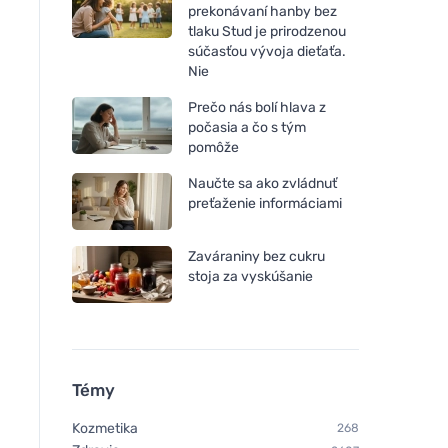
prekonávaní hanby bez
tlaku Stud je prirodzenou
súčasťou vývoja dieťaťa.
Nie
Prečo nás bolí hlava z
počasia a čo s tým
pomôže
Naučte sa ako zvládnuť
preťaženie informáciami
Zaváraniny bez cukru
stoja za vyskúšanie
Témy
Kozmetika
268