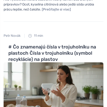
prípravkov? Ocot, kyselina citrónová alebo jedlá sóda urobia
prácu lepšie, než čakáte.
[Prečítajte si viac]
Petr Novák
11 min
# Čo znamenajú čísla v trojuholníku na
plastoch Čísla v trojuholníku (symbol
recyklácie) na plastov