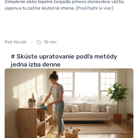
Zateplenie alebo tepelné čerpadlo prinesú stonásobne väčšiu
úsporu a tu začína skutočná zmena.
[Prečítajte si viac]
Petr Novák
10 min
# Skúste upratovanie podľa metódy
jedna izba denne