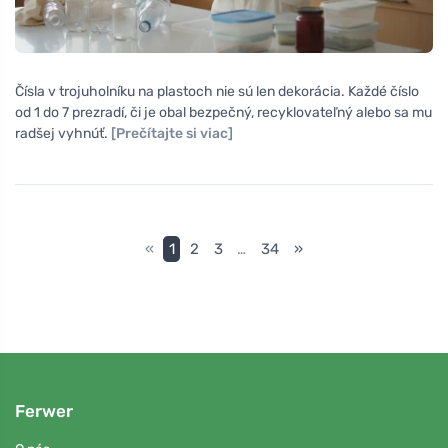
Čísla v trojuholníku na plastoch nie sú len dekorácia. Každé číslo
od 1 do 7 prezradí, či je obal bezpečný, recyklovateľný alebo sa mu
radšej vyhnúť.
[Prečítajte si viac]
«
1
2
3
…
34
»
Ferwer