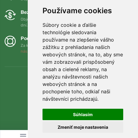
Používame cookies
Bezplatná výmena a vrátenie tovaru
Objednávku môžete kedykoľvek vrátiť alebo vymeniť do 90
Súbory cookie a ďalšie
dní.
technológie sledovania
Podporujeme Trees.org
používame na zlepšenie vášho
Za každú objednávku zasadíme strom! Prečítajte si viac
O
zážitku z prehliadania našich
nás
.
webových stránok, na to, aby sme
vám zobrazovali prispôsobený
obsah a cielené reklamy, na
analýzu návštevnosti našich
webových stránok a na
pochopenie toho, odkiaľ naši
návštevníci prichádzajú.
Súhlasím
Zmeniť moje nastavenia