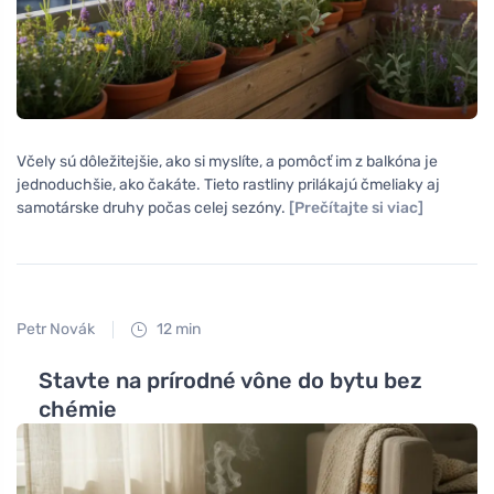
Včely sú dôležitejšie, ako si myslíte, a pomôcť im z balkóna je
jednoduchšie, ako čakáte. Tieto rastliny prilákajú čmeliaky aj
samotárske druhy počas celej sezóny.
[Prečítajte si viac]
Petr Novák
12 min
Stavte na prírodné vône do bytu bez
chémie