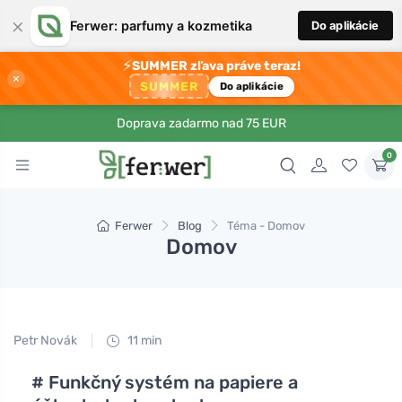
×
Ferwer: parfumy a kozmetika
Do aplikácie
⚡
SUMMER zľava práve teraz!
×
SUMMER
Do aplikácie
Doprava zadarmo nad 75 EUR
0
Ferwer
Blog
Téma - Domov
Domov
Petr Novák
11 min
# Funkčný systém na papiere a