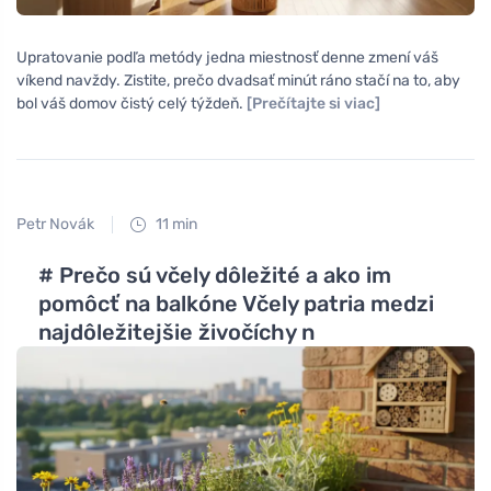
Upratovanie podľa metódy jedna miestnosť denne zmení váš
víkend navždy. Zistite, prečo dvadsať minút ráno stačí na to, aby
bol váš domov čistý celý týždeň.
[Prečítajte si viac]
Petr Novák
11 min
# Prečo sú včely dôležité a ako im
pomôcť na balkóne Včely patria medzi
najdôležitejšie živočíchy n