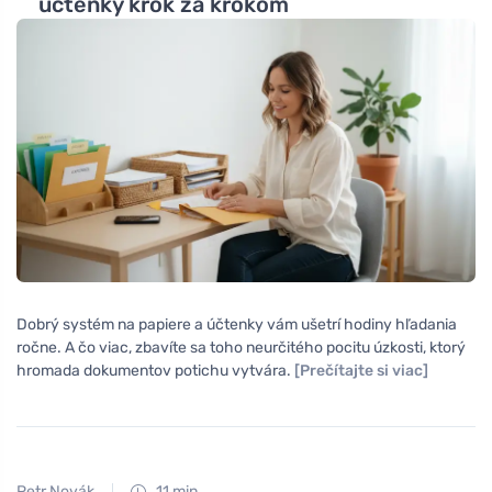
účtenky krok za krokom
Dobrý systém na papiere a účtenky vám ušetrí hodiny hľadania
ročne. A čo viac, zbavíte sa toho neurčitého pocitu úzkosti, ktorý
hromada dokumentov potichu vytvára.
[Prečítajte si viac]
Petr Novák
11 min