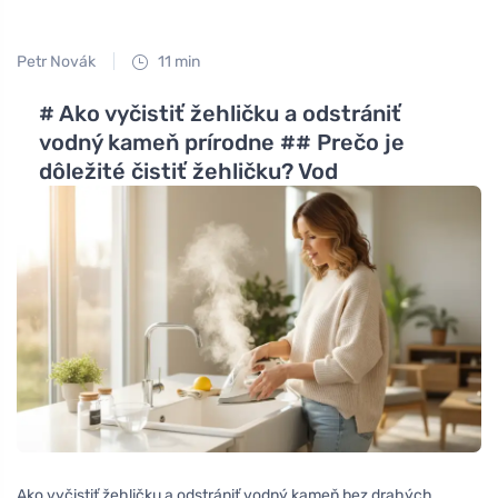
Petr Novák
11 min
# Ako vyčistiť žehličku a odstrániť
vodný kameň prírodne ## Prečo je
dôležité čistiť žehličku? Vod
Ako vyčistiť žehličku a odstrániť vodný kameň bez drahých