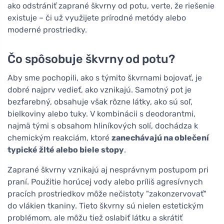
ako odstrániť zaprané škvrny od potu, verte, že riešenie
existuje – či už využijete prírodné metódy alebo
moderné prostriedky.
Čo spôsobuje škvrny od potu?
Aby sme pochopili, ako s týmito škvrnami bojovať, je
dobré najprv vedieť, ako vznikajú. Samotný pot je
bezfarebný, obsahuje však rôzne látky, ako sú soľ,
bielkoviny alebo tuky. V kombinácii s deodorantmi,
najmä tými s obsahom hliníkových solí, dochádza k
chemickým reakciám, ktoré
zanechávajú na oblečení
typické žlté alebo biele stopy
.
Zaprané škvrny vznikajú aj nesprávnym postupom pri
praní. Použitie horúcej vody alebo príliš agresívnych
pracích prostriedkov môže nečistoty "zakonzervovať"
do vlákien tkaniny. Tieto škvrny sú nielen estetickým
problémom, ale môžu tiež oslabiť látku a skrátiť