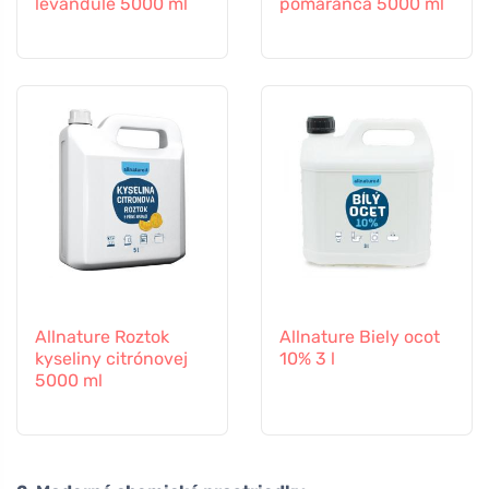
levandule 5000 ml
pomaranča 5000 ml
Allnature Roztok
Allnature Biely ocot
kyseliny citrónovej
10% 3 l
5000 ml