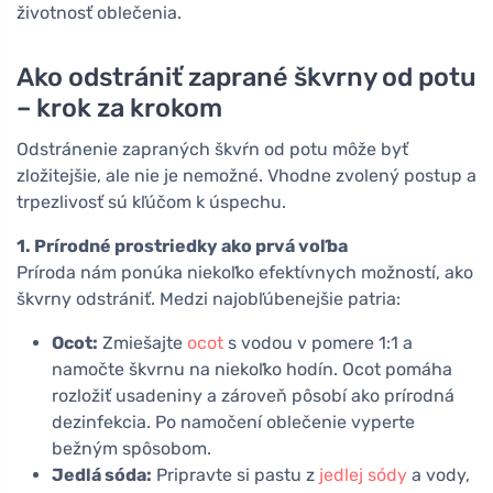
životnosť oblečenia.
Ako odstrániť zaprané škvrny od potu
– krok za krokom
Odstránenie zapraných škvŕn od potu môže byť
zložitejšie, ale nie je nemožné. Vhodne zvolený postup a
trpezlivosť sú kľúčom k úspechu.
1. Prírodné prostriedky ako prvá voľba
Príroda nám ponúka niekoľko efektívnych možností, ako
škvrny odstrániť. Medzi najobľúbenejšie patria:
Ocot:
Zmiešajte
ocot
s vodou v pomere 1:1 a
namočte škvrnu na niekoľko hodín. Ocot pomáha
rozložiť usadeniny a zároveň pôsobí ako prírodná
dezinfekcia. Po namočení oblečenie vyperte
bežným spôsobom.
Jedlá sóda:
Pripravte si pastu z
jedlej sódy
a vody,