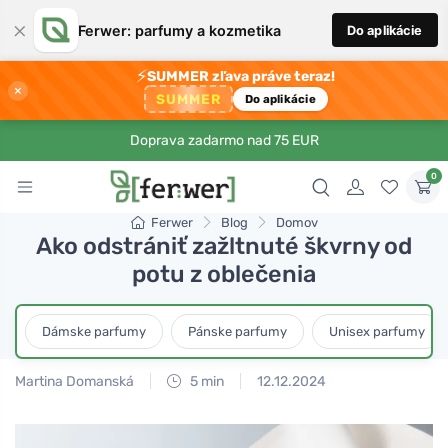
×
Ferwer: parfumy a kozmetika
Do aplikácie
⚡
SUMMER zľava práve teraz!
×
SUMMER
Do aplikácie
Doprava zadarmo nad 75 EUR
0
Ferwer
Blog
Domov
Ako odstrániť zažltnuté škvrny od
potu z oblečenia
Dámske parfumy
Pánske parfumy
Unisex parfumy
Martina Domanská
5 min
12.12.2024