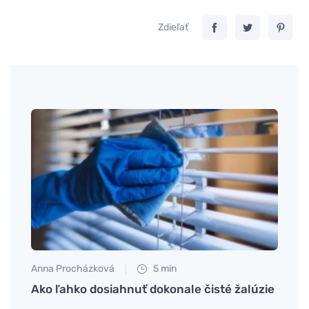
Zdieľať
Anna Procházková
5 min
Jan S
Ako ľahko dosiahnuť dokonale čisté žalúzie
Efekt
chých
sten