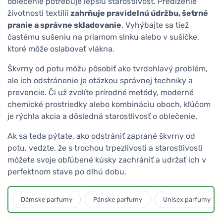
oblečenie potrebuje lepšiu starostlivosť. Predĺženie
životnosti textílií
zahrňuje pravidelnú údržbu, šetrné
pranie a správne skladovanie
. Vyhýbajte sa tiež
častému sušeniu na priamom slnku alebo v sušičke,
ktoré môže oslabovať vlákna.
Škvrny od potu môžu pôsobiť ako tvrdohlavý problém,
ale ich odstránenie je otázkou správnej techniky a
prevencie. Či už zvolíte prírodné metódy, moderné
chemické prostriedky alebo kombináciu oboch, kľúčom
je rýchla akcia a dôsledná starostlivosť o oblečenie.
Ak sa teda pýtate, ako odstrániť zaprané škvrny od
potu, vedzte, že s trochou trpezlivosti a starostlivosti
môžete svoje obľúbené kúsky zachrániť a udržať ich v
perfektnom stave po dlhú dobu.
Dámske parfumy
Pánske parfumy
Unisex parfumy