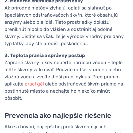
2. Moderné chemické prostriedky
Ak prírodné metódy zlyhajú, oplatí sa siahnuť po
špeciálnych odstraňovačoch škvŕn, ktoré obsahujú
enzýmy alebo bielidlá. Tieto prostriedky dokážu
preniknúť hlboko do vlákien a odstrániť aj odolné
škvrny. Uistite sa však, že je výrobok vhodný pre daný
typ látky, aby ste predišli poškodeniu.
3. Teplota prania a správny postup
Zaprané škvrny nikdy neperte horúcou vodou – teplo
môže škvrny zafixovať. Použite radšej studenú alebo
vlažnú vodu a zvoľte dlhší prací cyklus. Pred praním
aplikujte
prací gél
alebo odstraňovač škvŕn priamo na
postihnuté miesto a nechajte ho niekoľko minút
pôsobiť.
Prevencia ako najlepšie riešenie
Ako sa hovorí, najlepší boj proti škvrnám je ich