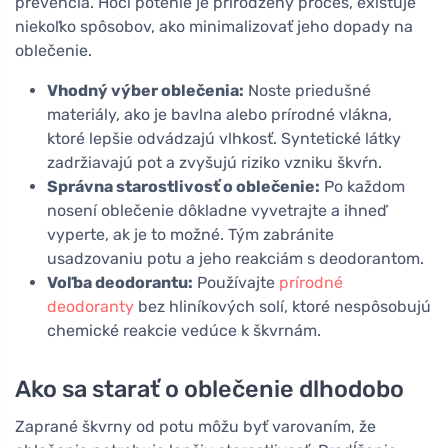
prevencia. Hoci potenie je prirodzený proces, existuje
niekoľko spôsobov, ako minimalizovať jeho dopady na
oblečenie.
Vhodný výber oblečenia:
Noste priedušné
materiály, ako je bavlna alebo prírodné vlákna,
ktoré lepšie odvádzajú vlhkosť. Syntetické látky
zadržiavajú pot a zvyšujú riziko vzniku škvŕn.
Správna starostlivosť o oblečenie:
Po každom
nosení oblečenie dôkladne vyvetrajte a ihneď
vyperte, ak je to možné. Tým zabránite
usadzovaniu potu a jeho reakciám s deodorantom.
Voľba deodorantu:
Používajte
prírodné
deodoranty
bez hliníkových solí, ktoré nespôsobujú
chemické reakcie vedúce k škvrnám.
Ako sa starať o oblečenie dlhodobo
Zaprané škvrny od potu môžu byť varovaním, že