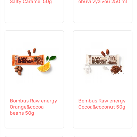
Salty Caramel 50g
obuvi výživou 250 ml
Bombus Raw energy
Bombus Raw energy
Orange&cocoa
Cocoa&coconut 50g
beans 50g