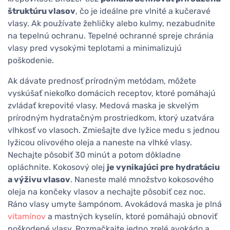
štruktúru vlasov
, čo je ideálne pre vlnité a kučeravé
vlasy. Ak používate žehličky alebo kulmy, nezabudnite
na tepelnú ochranu. Tepelné ochranné spreje chránia
vlasy pred vysokými teplotami a minimalizujú
poškodenie.
Ak dávate prednosť prírodným metódam, môžete
vyskúšať niekoľko domácich receptov, ktoré pomáhajú
zvládať krepovité vlasy. Medová maska je skvelým
prírodným hydratačným prostriedkom, ktorý uzatvára
vlhkosť vo vlasoch. Zmiešajte dve lyžice medu s jednou
lyžicou olivového oleja a naneste na vlhké vlasy.
Nechajte pôsobiť 30 minút a potom dôkladne
opláchnite. Kokosový olej
je vynikajúci pre hydratáciu
a výživu vlasov
. Naneste malé množstvo kokosového
oleja na končeky vlasov a nechajte pôsobiť cez noc.
Ráno vlasy umyte šampónom. Avokádová maska je plná
vitamínov
a mastných kyselín, ktoré pomáhajú obnoviť
poškodené vlasy. Rozmačkajte jedno zrelé avokádo a