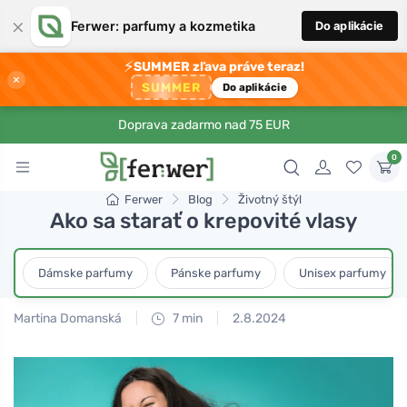
×
Ferwer: parfumy a kozmetika
Do aplikácie
⚡
SUMMER zľava práve teraz!
×
SUMMER
Do aplikácie
Doprava zadarmo nad 75 EUR
0
Ferwer
Blog
Životný štýl
Ako sa starať o krepovité vlasy
Dámske parfumy
Pánske parfumy
Unisex parfumy
Martina Domanská
7 min
2.8.2024