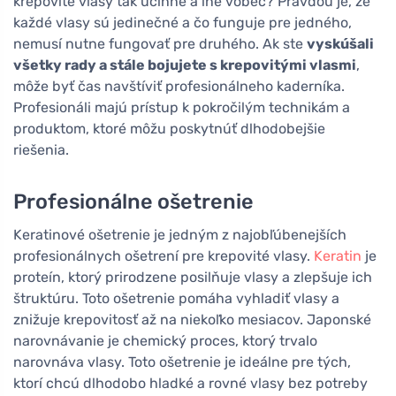
krepovité vlasy tak účinné a iné vôbec? Pravdou je, že
každé vlasy sú jedinečné a čo funguje pre jedného,
nemusí nutne fungovať pre druhého. Ak ste
vyskúšali
všetky rady a stále bojujete s krepovitými vlasmi
,
môže byť čas navštíviť profesionálneho kaderníka.
Profesionáli majú prístup k pokročilým technikám a
produktom, ktoré môžu poskytnúť dlhodobejšie
riešenia.
Profesionálne ošetrenie
Keratinové ošetrenie je jedným z najobľúbenejších
profesionálnych ošetrení pre krepovité vlasy.
Keratin
je
proteín, ktorý prirodzene posilňuje vlasy a zlepšuje ich
štruktúru. Toto ošetrenie pomáha vyhladiť vlasy a
znižuje krepovitosť až na niekoľko mesiacov. Japonské
narovnávanie je chemický proces, ktorý trvalo
narovnáva vlasy. Toto ošetrenie je ideálne pre tých,
ktorí chcú dlhodobo hladké a rovné vlasy bez potreby