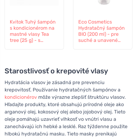
Kvitok Tuhý šampón
Eco Cosmetics
s kondicionérom na
Hydratačný šampón
mastné vlasy Tea
BIO (200 ml) - pre
tree (25 g) - s
suché a unavené
rastlinným keratínom
vlasy
Starostlivosť o krepovité vlasy
Hydratácia vlasov je zásadná pre prevenciu
krepovitosť. Používanie hydratačných šampónov a
kondicionérov
môže výrazne zlepšiť štruktúru vlasov.
Hľadajte produkty, ktoré obsahujú prírodné oleje ako
arganový olej, kokosový olej alebo jojobový olej. Tieto
oleje pomáhajú uzavrieť vlhkosť vo vnútri vlasu a
zanechávajú ich hebké a lesklé. Raz týždenne použite
hlbokú hydratačnú masku. Tieto masky prenikajú