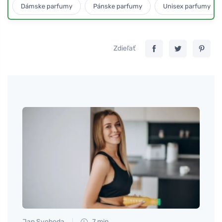
Dámske parfumy
Pánske parfumy
Unisex parfumy
Zdieľať
Jan Svoboda
7 min
Martin