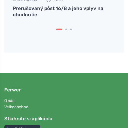
vého
Prerušovaný pôst 16/8 a jeho vplyv na
Ako I
chudnutie
pre 
Ferwer
O nás
Veľkoobchod
Stiahnite si aplikáciu