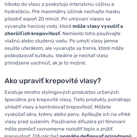
hlboko do vlasu a poskytujú intenzívnu výživu a
hydratáciu. Pre maximálny účinok nechajte masku
pôsobiť aspoň 20 minút. Pri umývaní vlasov sa
vyvarujte horúcej vody, ktorá
môže vlasy vysušiť a
zhoršiť ich krepovitosť
. Namiesto toho používajte
vlažnú alebo studenú vodu. Po umytí vlasy jemne
osušte uterákom, ale vyvarujte sa trenia, ktoré môže
poškodzovať kutikulu. Ideálne je nechať vlasy
prirodzene uschnúť, ak je to možné.
Ako upraviť krepovité vlasy?
Existuje mnoho stylingových produktov určených
špeciálne pre krepovité vlasy. Tieto produkty pomáhajú
uhladiť vlasy a kontrolovať krepovitosť. Môžete
vyskúšať séra, krémy alebo peny. Aplikujte ich na vlhké
vlasy pred sušením. Používanie difuzéra pri fénovaní
môže pomôcť rovnomerne rozložiť teplo a znížiť
krepovitosť. Difuzér tiež
pomáha definovať prirodzenú