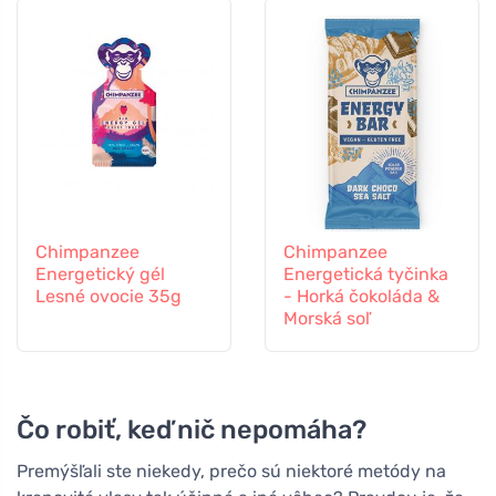
Chimpanzee
Chimpanzee
Energetický gél
Energetická tyčinka
Lesné ovocie 35g
- Horká čokoláda &
Morská soľ
Čo robiť, keď nič nepomáha?
Premýšľali ste niekedy, prečo sú niektoré metódy na