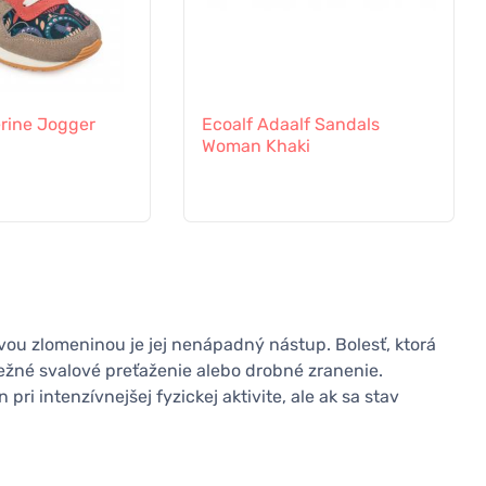
erine Jogger
Ecoalf Adaalf Sandals
Woman Khaki
u zlomeninou je jej nenápadný nástup. Bolesť, ktorá
bežné svalové preťaženie alebo drobné zranenie.
ri intenzívnejšej fyzickej aktivite, ale ak sa stav