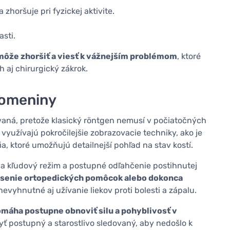
 zhoršuje pri fyzickej aktivite.
asti.
môže zhoršiť a viesť k vážnejším problémom
, ktoré
 aj chirurgický zákrok.
lomeniny
aná, pretože klasický röntgen nemusí v počiatočných
 využívajú pokročilejšie zobrazovacie techniky, ako je
a, ktoré umožňujú detailnejší pohľad na stav kostí.
a kľudový režim a postupné odľahčenie postihnutej
nosenie ortopedických pomôcok alebo dokonca
evyhnutné aj užívanie liekov proti bolesti a zápalu.
máha postupne obnoviť silu a pohyblivosť v
 byť postupný a starostlivo sledovaný, aby nedošlo k