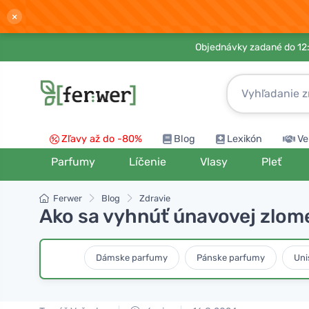
×
Objednávky zadané do 12:
Zľavy až do -80%
Blog
Lexikón
Ve
Parfumy
Líčenie
Vlasy
Pleť
Ferwer
Blog
Zdravie
Ako sa vyhnúť únavovej zlomen
Dámske parfumy
Pánske parfumy
Uni