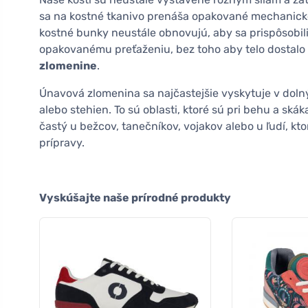
sa na kostné tkanivo prenáša opakované mechanick
kostné bunky neustále obnovujú, aby sa prispôsobi
opakovanému preťaženiu, bez toho aby telo dostalo
zlomenine
.
Únavová zlomenina sa najčastejšie vyskytuje v dolný
alebo stehien. To sú oblasti, ktoré sú pri behu a sk
častý u bežcov, tanečníkov, vojakov alebo u ľudí, kto
prípravy.
Vyskúšajte naše prírodné produkty