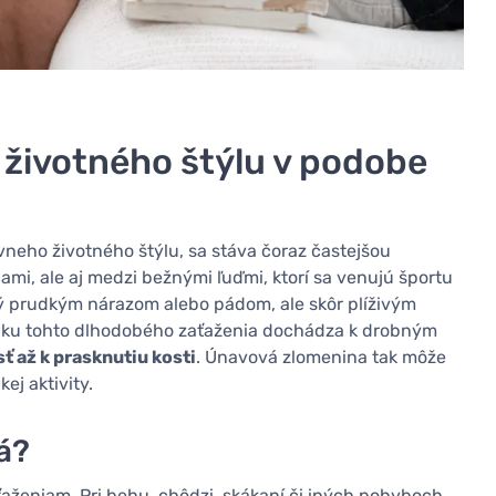
 životného štýlu v podobe
neho životného štýlu, sa stáva čoraz častejšou
mi, ale aj medzi bežnými ľuďmi, ktorí sa venujú športu
ický prudkým nárazom alebo pádom, ale skôr plíživým
edku tohto dlhodobého zaťaženia dochádza k drobným
ť až k prasknutiu kosti
. Únavová zlomenina tak môže
ej aktivity.
á?
ťaženiam. Pri behu, chôdzi, skákaní či iných pohyboch