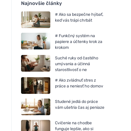
Najnovšie články
# Ako sa bezpečne hýbať,
keď vás trápi chrbát
# Funkčný systém na
papiere a účtenky krok za
krokom
Suché ruky od častého
umývania a účinná
starostlivosť o ne
# Ako zvládnuť stres z
práce a neniesť ho domov
Studené jedlá do práce
vám ušetria čas aj peniaze
Cvičenie na chodbe
funguje lepšie, ako si