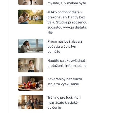
myslíte, aj v malom byte
# Ako podporiť dieťa v
prekonávaní hanby bez
tlaku Stud je prirodzenou
súčasťou vývoja dieťaťa.
Nie
Prečo nás bolí hlava z
počasia a čo s tým
pomôže
Naučte sa ako zvládnuť
preťaženie informáciami
Zaváraniny bez cukru
stoja za vyskúšanie
Tréning pre ľudí, ktorí
neznášajú klasické
cvičenie