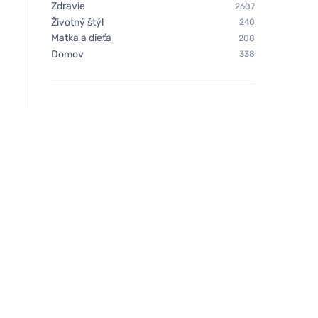
Zdravie
2607
Životný štýl
240
Matka a dieťa
208
Domov
338
Ecoalf Princealf knit
Pedag PROTIŠMYKO
sneakers man black
GÉLOVÁ ZÁTKA