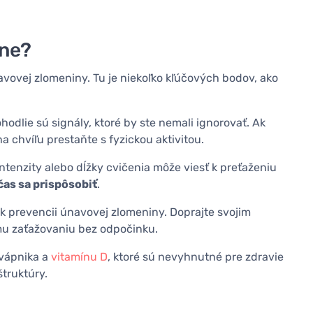
ine?
únavovej zlomeniny. Tu je niekoľko kľúčových bodov, ako
hodlie sú signály, ktoré by ste nemali ignorovať. Ak
na chvíľu prestaňte s fyzickou aktivitou.
intenzity alebo dĺžky cvičenia môže viesť k preťaženiu
čas sa prispôsobiť
.
 k prevencii únavovej zlomeniny. Doprajte svojim
u zaťažovaniu bez odpočinku.
 vápnika a
vitamínu D
, ktoré sú nevyhnutné pre zdravie
štruktúry.