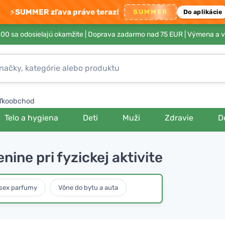
⚡
SUMMER zľava práve teraz!
SUMMER
Do aplikácie
00 sa odosielajú okamžite |
Doprava zadarmo nad 75 EUR
| Výmena a v
ľkoobchod
Telo a hygiena
Deti
Muži
Zdravie
D
ine pri fyzickej aktivite
sex parfumy
Vône do bytu a auta