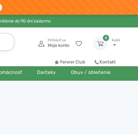
rátenie do 90 dní zadarmo
0
Prihlásiť sa
Košík
Moje konto
Ferwer Club
Kontakt
omácnosť
Darčeky
Obuv / oblečenie