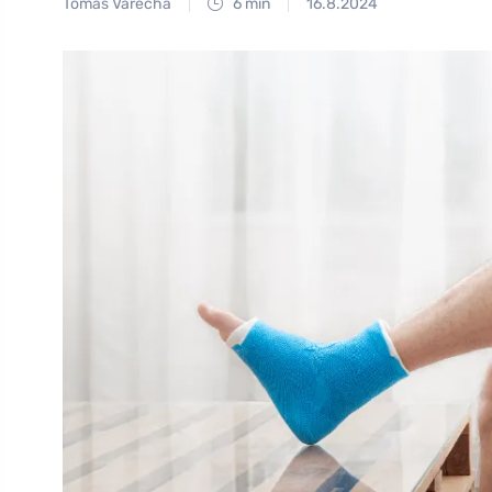
Tomáš Vařecha
6 min
16.8.2024