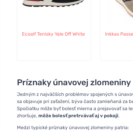
Ecoalf Tenisky Yale Off White
Inkkas Pass
Príznaky únavovej zlomeniny
Jedným z najväčších problémov spojených s únavovo
sa objavuje pri zaťažení, býva často zamieňaná za 
Spočiatku môže byť bolesť mierna a prejavovať sa len p
zhoršuje,
môže bolesť pretrvávať aj v pokoji
.
Medzi typické príznaky únavovej zlomeniny patria: