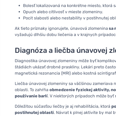
Bolesť lokalizovaná na konkrétne miesto, ktorá sa
Opuch alebo citlivosť v mieste zlomeniny.
Pocit slabosti alebo nestability v postihnutej obl
Ak tieto príznaky ignorujete, únavová zlomenina
sa 
vyžadujú dlhšiu dobu liečenia a v krajnych prípadoch
Diagnóza a liečba únavovej z
Diagnostika únavovej zlomeniny môže byť komplikov
štádiách ukázať drobné praskliny. Lekári preto často
magnetická rezonancia (MRI) alebo kostná scintigrafi
Liečba únavovej zlomeniny sa väčšinou zameriava n
oblasti. To zahŕňa
obmedzenie fyzickej aktivity, 
používanie barlí
. V niektorých prípadoch môže byť n
Dôležitou súčasťou liečby je aj rehabilitácia, ktorá
po
postihnutej oblasti
. Návrat k plnej aktivite by mal