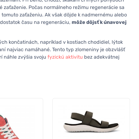
é zaťaženie. Počas normálneho režimu regenerácie sa
li tomuto zaťaženiu. Ak však dôjde k nadmernému alebo
 dostatok času na regeneráciu,
môže dôjsť k únavovej
ch končatinách, napríklad v kostiach chodidiel, lýtok
ákaní najviac namáhané. Tento typ zlomeniny je obzvlášť
rí náhle zvýšia svoju
fyzickú aktivitu
bez adekvátnej