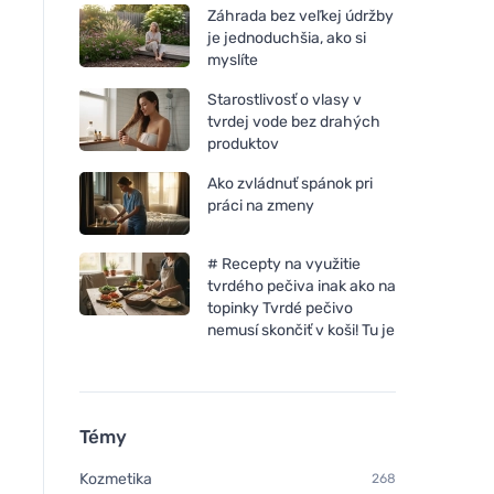
Záhrada bez veľkej údržby
je jednoduchšia, ako si
myslíte
Starostlivosť o vlasy v
tvrdej vode bez drahých
produktov
Ako zvládnuť spánok pri
práci na zmeny
# Recepty na využitie
tvrdého pečiva inak ako na
topinky Tvrdé pečivo
nemusí skončiť v koši! Tu je
Témy
Kozmetika
268