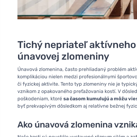
Tichý nepriateľ aktívneho
únavovej zlomeniny
Únavová zlomenina, často prehliadaný problém aktív
komplikáciou nielen medzi profesionálnymi športovca
či fyzickej aktivite. Tento typ zlomeniny nie je typ
vznikom z opakovaného preťažovania kostí. V dôsl
poškodeniam, ktoré
sa časom kumulujú a môžu vies
byť prekvapivým dôsledkom aj relatívne bežnej fyzick
Ako únavová zlomenina vznik
Naše kosti sú neustále vystavené rôznym silám a za