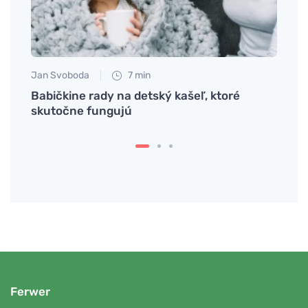
Jan Svoboda
7 min
Petr N
ať
Babičkine rady na detský kašeľ, ktoré
Faloš
skutočne fungujú
skla
Ferwer