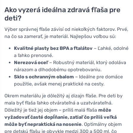
Ako vyzerá ideálna zdravá fľaša pre
deti?
Výber správnej fľaše závisí od niekoľkých faktorov. Prvé,
na čo sa zamerať, je materiál. Najlepšou voľbou sú:
Kvalitné plasty bez BPA a ftalátov
– Ľahké, odolné
a ľahko prenosné.
Nerezová oceľ
– Robustný materiál, ktorý odoláva
nárazom a dlhodobému opotrebovaniu.
Sklo s ochranným obalom
– Ideálne pre domáce
použitie, avšak menej praktické na cesty.
Okrem materiálu je dôležitý aj dizajn fľaše. Pre deti by
mala byť fľaša ľahko otvárateľná a uzatvárateľná.
Dôležitý je tiež jej objem – príliš malá fľaša
môže
vyžadovať časté dopĺňanie, zatiaľ čo príliš veľká
môže byť nepraktická na nosenie
. Optimálny objem
pre detskú fľašu je obvykle medzi 300 a 500 ml, čo