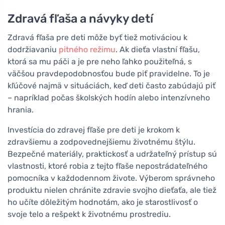
Zdravá fľaša a návyky detí
Zdravá fľaša pre deti môže byť tiež motiváciou k
dodržiavaniu
pitného režimu
. Ak dieťa vlastní fľašu,
ktorá sa mu páči a je pre neho ľahko použiteľná, s
väčšou pravdepodobnosťou bude piť pravidelne. To je
kľúčové najmä v situáciách, keď deti často zabúdajú piť
– napríklad počas školských hodín alebo intenzívneho
hrania.
Investícia do zdravej fľaše pre deti je krokom k
zdravšiemu a zodpovednejšiemu životnému štýlu.
Bezpečné materiály, praktickosť a udržateľný prístup sú
vlastnosti, ktoré robia z tejto fľaše nepostrádateľného
pomocníka v každodennom živote. Výberom správneho
produktu nielen chránite zdravie svojho dieťaťa, ale tiež
ho učíte dôležitým hodnotám, ako je starostlivosť o
svoje telo a rešpekt k životnému prostrediu.