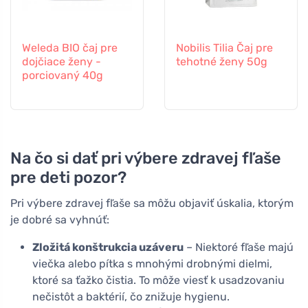
Weleda BIO čaj pre
Nobilis Tilia Čaj pre
dojčiace ženy -
tehotné ženy 50g
porciovaný 40g
Na čo si dať pri výbere zdravej fľaše
pre deti pozor?
Pri výbere zdravej fľaše sa môžu objaviť úskalia, ktorým
je dobré sa vyhnúť:
Zložitá konštrukcia uzáveru
– Niektoré fľaše majú
viečka alebo pítka s mnohými drobnými dielmi,
ktoré sa ťažko čistia. To môže viesť k usadzovaniu
nečistôt a baktérií, čo znižuje hygienu.