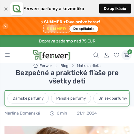
×
Ferwer: parfumy a kozmetika
Do aplikácie
⚡
SUMMER zľava práve teraz!
×
SUMMER
Do aplikácie
Doprava zadarmo nad 75 EUR
0
Ferwer
Blog
Matka a dieťa
Bezpečné a praktické fľaše pre
všetky deti
Dámske parfumy
Pánske parfumy
Unisex parfumy
Martina Domanská
6 min
21.11.2024