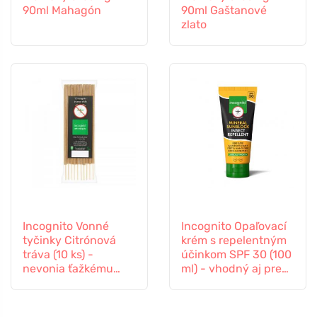
90ml Mahagón
90ml Gaštanové
zlato
Incognito Vonné
Incognito Opaľovací
tyčinky Citrónová
krém s repelentným
tráva (10 ks) -
účinkom SPF 30 (100
nevonia ťažkému
ml) - vhodný aj pre
hmyzu
deti od 6 mesiacov