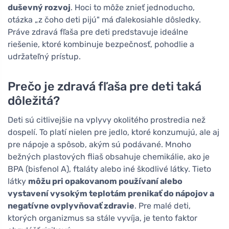
duševný rozvoj
. Hoci to môže znieť jednoducho,
otázka „z čoho deti pijú" má ďalekosiahle dôsledky.
Práve zdravá fľaša pre deti predstavuje ideálne
riešenie, ktoré kombinuje bezpečnosť, pohodlie a
udržateľný prístup.
Prečo je zdravá fľaša pre deti taká
dôležitá?
Deti sú citlivejšie na vplyvy okolitého prostredia než
dospelí. To platí nielen pre jedlo, ktoré konzumujú, ale aj
pre nápoje a spôsob, akým sú podávané. Mnoho
bežných plastových fliaš obsahuje chemikálie, ako je
BPA (bisfenol A), ftaláty alebo iné škodlivé látky. Tieto
látky
môžu pri opakovanom používaní alebo
vystavení vysokým teplotám prenikať do nápojov a
negatívne ovplyvňovať zdravie
. Pre malé deti,
ktorých organizmus sa stále vyvíja, je tento faktor