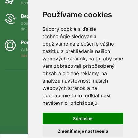
Doprava zadarmo pri objednávkach nad 75 EUR
Používame cookies
Bezplatná výmena a vrátenie tovaru
Objednávku môžete kedykoľvek vrátiť alebo vymeniť do 90
Súbory cookie a ďalšie
dní.
technológie sledovania
Podporujeme Trees.org
používame na zlepšenie vášho
Za každú objednávku zasadíme strom! Prečítajte si viac
O
zážitku z prehliadania našich
nás
.
webových stránok, na to, aby sme
vám zobrazovali prispôsobený
obsah a cielené reklamy, na
analýzu návštevnosti našich
webových stránok a na
pochopenie toho, odkiaľ naši
návštevníci prichádzajú.
Súhlasím
Zmeniť moje nastavenia