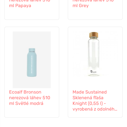
ml Papaya
ml Grey
Ecoalf Bronson
Made Sustained
nerezová láhev 510
Sklenená fľaša
ml Světlé modrá
Knight (0,55 l) -
vyrobená z odolného
borosilikátového skla