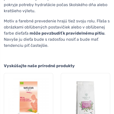
pokryje potreby hydratácie počas školského dňa alebo
kratšieho výletu.
Motív a farebné prevedenie hrajú tiež svoju rolu. Fľaša s
obrázkami obľúbených postavičiek alebo v obľúbenej
farbe dieťaťa
môže povzbudiť k pravidelnému pitiu
.
Navyše ju dieťa bude s radosťou nosiť a bude mať
tendenciu piť častejšie.
Vyskúšajte naše prírodné produkty