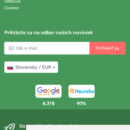
Odtlačok
Cookies
Prihláste sa na odber našich noviniek
Prihlásiť sa
Slovensky / EUR
4,7/5
97%
Do druhého dňa a bezplatne