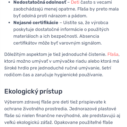
Nedostatočná odolnosť
–
Deti
často s vecami
zaobchádzajú menej opatrne. Fľaša by preto mala
byť odolná proti nárazom a pádom.
Nejasné certifikácie
– Uistite sa, že výrobca
poskytuje dostatočné informácie o použitých
materiáloch a ich bezpečnosti. Absencia
certifikátov môže byť varovným signálom.
Dôležitým aspektom je tiež jednoduché čistenie.
Fľaša
,
ktorú možno umývať v umývačke riadu alebo ktorá má
široké hrdlo pre jednoduché ručné umývanie, šetrí
rodičom čas a zaručuje hygienické používanie.
Ekologický prístup
Výberom zdravej fľaše pre deti tiež prispievate k
ochrane životného prostredia. Jednorazové plastové
fľaše sú nielen finančne nevýhodné, ale predstavujú aj
veľkú ekologickú záťaž. Opakovane použiteľné fľaše