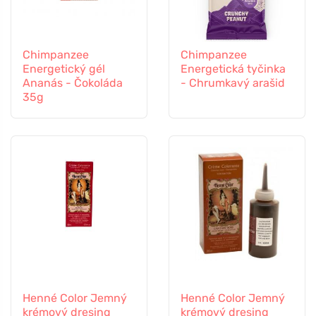
Chimpanzee
Chimpanzee
Energetický gél
Energetická tyčinka
Ananás - Čokoláda
- Chrumkavý arašid
35g
Henné Color Jemný
Henné Color Jemný
krémový dresing
krémový dresing