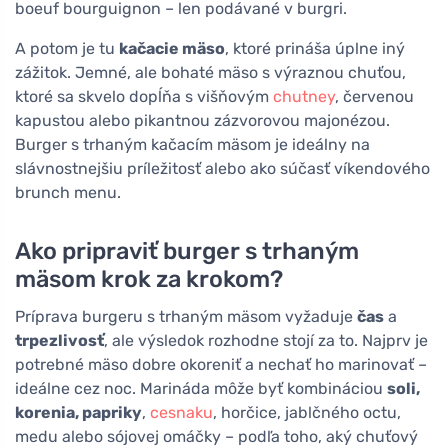
boeuf bourguignon – len podávané v burgri.
A potom je tu
kačacie mäso
, ktoré prináša úplne iný
zážitok. Jemné, ale bohaté mäso s výraznou chuťou,
ktoré sa skvelo dopĺňa s višňovým
chutney
, červenou
kapustou alebo pikantnou zázvorovou majonézou.
Burger s trhaným kačacím mäsom je ideálny na
slávnostnejšiu príležitosť alebo ako súčasť víkendového
brunch menu.
Ako pripraviť burger s trhaným
mäsom krok za krokom?
Príprava burgeru s trhaným mäsom vyžaduje
čas
a
trpezlivosť
, ale výsledok rozhodne stojí za to. Najprv je
potrebné mäso dobre okoreniť a nechať ho marinovať –
ideálne cez noc. Marináda môže byť kombináciou
soli,
korenia, papriky
,
cesnaku
, horčice, jablčného octu,
medu alebo sójovej omáčky – podľa toho, aký chuťový