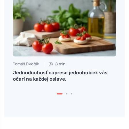
Tomáš Dvořák
8 min
Tomáš
nu
Jednoduchosť caprese jednohubiek vás
Objav
očarí na každej oslave.
zdrav