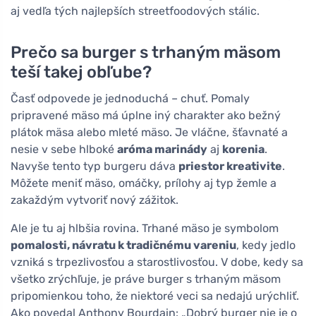
aj vedľa tých najlepších streetfoodových stálic.
Prečo sa burger s trhaným mäsom
teší takej obľube?
Časť odpovede je jednoduchá – chuť. Pomaly
pripravené mäso má úplne iný charakter ako bežný
plátok mäsa alebo mleté mäso. Je vláčne, šťavnaté a
nesie v sebe hlboké
aróma marinády
aj
korenia
.
Navyše tento typ burgeru dáva
priestor kreativite
.
Môžete meniť mäso, omáčky, prílohy aj typ žemle a
zakaždým vytvoriť nový zážitok.
Ale je tu aj hlbšia rovina. Trhané mäso je symbolom
pomalosti, návratu k tradičnému vareniu
, kedy jedlo
vzniká s trpezlivosťou a starostlivosťou. V dobe, kedy sa
všetko zrýchľuje, je práve burger s trhaným mäsom
pripomienkou toho, že niektoré veci sa nedajú urýchliť.
Ako povedal Anthony Bourdain: „Dobrý burger nie je o