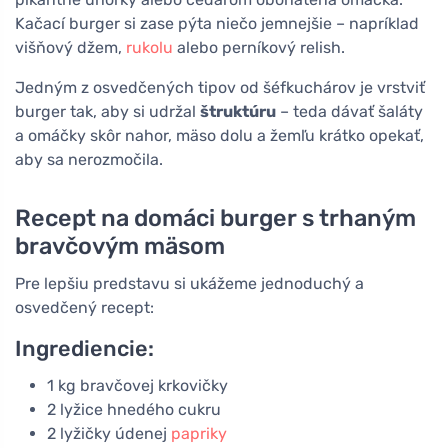
Kačací burger si zase pýta niečo jemnejšie – napríklad
višňový džem,
rukolu
alebo perníkový relish.
Jedným z osvedčených tipov od šéfkuchárov je vrstviť
burger tak, aby si udržal
štruktúru
– teda dávať šaláty
a omáčky skôr nahor, mäso dolu a žemľu krátko opekať,
aby sa nerozmočila.
Recept na domáci burger s trhaným
bravčovým mäsom
Pre lepšiu predstavu si ukážeme jednoduchý a
osvedčený recept:
Ingrediencie:
1 kg bravčovej krkovičky
2 lyžice hnedého cukru
2 lyžičky údenej
papriky