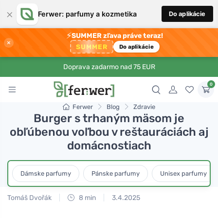
×
Ferwer: parfumy a kozmetika
Do aplikácie
⚡
SUMMER zľava práve teraz!
×
SUMMER
Do aplikácie
Doprava zadarmo nad 75 EUR
0
Ferwer
Blog
Zdravie
Burger s trhaným mäsom je
obľúbenou voľbou v reštauráciách aj
domácnostiach
Dámske parfumy
Pánske parfumy
Unisex parfumy
Tomáš Dvořák
8 min
3.4.2025