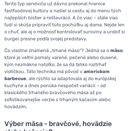
Tento typ sendviča už dávno prekonal hranice
fastfoodovej kultúry a našiel si cestu aj do menu tých
najlepších bistier a reštaurácií. A čo viac – stále viac
ľudí si skúša pripraviť túto pochúťku aj doma. Nejde len
o chuť, ale aj o možnosť kontrolovať suroviny a urobiť si
burger presne podľa svojej predstavy.
Čo vlastne znamená „trhané mäso"? Jedná sa o
mäso
,
ktoré je veľmi pomaly varené, pečené alebo dusené,
kým nezmäkne natoľko, že sa dá ľahko roztrhať
vidličkou. Táto technika má pôvod v
americkom
barbecue
, ale rýchlo sa adaptovala aj do európskej
kuchyne a dnes ponúka nespočet variácií – od
klasického trhaného bravčového mäsa až po
sofistikovanejšie verzie s trhaným kačacím alebo
hovädzím.
Výber mäsa - bravčové, hovädzie