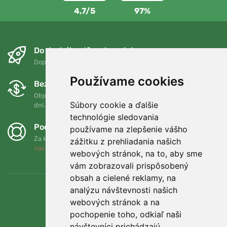
4,7/5
97%
Do druhého dňa a bezplatne
Doprava zadarmo pri objednávkach nad 75 EUR
Používame cookies
Bezplatná výmena a vrátenie tovaru
Objednávku môžete kedykoľvek vrátiť alebo vymeniť do 90
Súbory cookie a ďalšie
dní.
technológie sledovania
Podporujeme Trees.org
používame na zlepšenie vášho
Za každú objednávku zasadíme strom! Prečítajte si viac
O
zážitku z prehliadania našich
nás
.
webových stránok, na to, aby sme
vám zobrazovali prispôsobený
obsah a cielené reklamy, na
analýzu návštevnosti našich
webových stránok a na
pochopenie toho, odkiaľ naši
návštevníci prichádzajú.