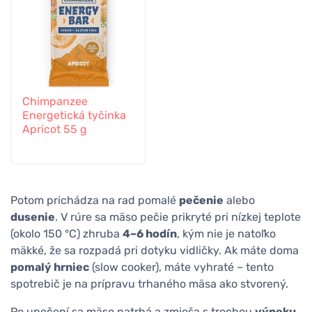
Chimpanzee
Energetická tyčinka
Apricot 55 g
Potom prichádza na rad pomalé
pečenie
alebo
dusenie
. V rúre sa mäso pečie prikryté pri nízkej teplote
(okolo 150 °C) zhruba
4–6 hodín
, kým nie je natoľko
mäkké, že sa rozpadá pri dotyku vidličky. Ak máte doma
pomalý hrniec
(slow cooker), máte vyhraté – tento
spotrebič je na prípravu trhaného mäsa ako stvorený.
Po upečení sa mäso natrhá a zmieša s trochou
výpeku