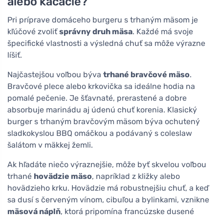
alebo kačacie?
Pri príprave domáceho burgeru s trhaným mäsom je
kľúčové zvoliť
správny druh mäsa
. Každé má svoje
špecifické vlastnosti a výsledná chuť sa môže výrazne
líšiť.
Najčastejšou voľbou býva
trhané bravčové mäso
.
Bravčové plece alebo krkovička sa ideálne hodia na
pomalé pečenie. Je šťavnaté, prerastené a dobre
absorbuje marinádu aj údenú chuť korenia. Klasický
burger s trhaným bravčovým mäsom býva ochutený
sladkokyslou BBQ omáčkou a podávaný s coleslaw
šalátom v mäkkej žemli.
Ak hľadáte niečo výraznejšie, môže byť skvelou voľbou
trhané
hovädzie mäso
, napríklad z kližky alebo
hovädzieho krku. Hovädzie má robustnejšiu chuť, a keď
sa dusí s červeným vínom, cibuľou a bylinkami, vznikne
mäsová náplň
, ktorá pripomína francúzske dusené