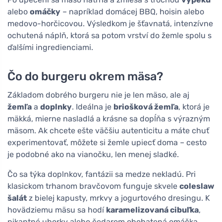
alebo
omáčky
– napríklad domácej BBQ, hoisin alebo
medovo-horčicovou. Výsledkom je šťavnatá, intenzívne
ochutená náplň, ktorá sa potom vrství do žemle spolu s
ďalšími ingredienciami.
Čo do burgeru okrem mäsa?
Základom dobrého burgeru nie je len mäso, ale aj
žemľa
a
doplnky
. Ideálna je
briošková žemľa
, ktorá je
mäkká, mierne nasladlá a krásne sa dopĺňa s výrazným
mäsom. Ak chcete ešte väčšiu autenticitu a máte chuť
experimentovať, môžete si žemle upiecť doma – cesto
je podobné ako na vianočku, len menej sladké.
Čo sa týka doplnkov, fantázii sa medze nekladú. Pri
klasickom trhanom bravčovom funguje skvele
coleslaw
šalát
z bielej kapusty, mrkvy a jogurtového dresingu. K
hovädziemu mäsu sa hodí
karamelizovaná cibuľka
,
pikantné uhorky alebo čedarom obohatená omáčka.