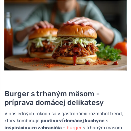
Burger s trhaným mäsom -
príprava domácej delikatesy
V posledných rokoch sa v gastronómii rozmohol trend,
ktorý kombinuje
poctivosť domácej kuchyne
s
inšpiráciou zo zahraničia
–
burger
s trhaným mäsom.