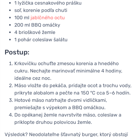
1 lyžička cesnakového prášku
soľ, korenie podľa chuti
100 ml
jablčného octu
200 ml BBQ omáčky
4 brioškové žemle
1 pohár coleslaw šalátu
Postup:
Krkovičku ochuťte zmesou korenia a hnedého
cukru. Nechajte marinovať minimálne 4 hodiny,
ideálne cez noc.
Mäso vložte do pekáča, pridajte ocot a trochu vody,
prikryte alobalom a pečte na 150 °C cca 5–6 hodín.
Hotové mäso natrhajte dvomi vidličkami,
premiešajte s výpekom a BBQ omáčkou.
Do opékanej žemle navrstvite mäso, coleslaw a
priklopte druhou polovicou žemle.
Výsledok? Neodolateľne šťavnatý burger, ktorý obstojí