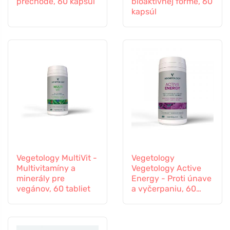
prechode, 60 kapsúl
bioaktívnej forme, 60
kapsúl
Vegetology MultiVit -
Vegetology
Multivitamíny a
Vegetology Active
minerály pre
Energy - Proti únave
vegánov, 60 tabliet
a vyčerpaniu, 60
kapsúl