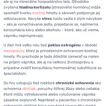
ale aj na minerálne hospodárstvo tela. Dlhodobo
zvýšená
hladina kortizolu
(stresového hormónu) môže
spomaliť tvorbu
kostnej
hmoty a zároveň podporuje jej
odbúravanie. Navyše
stres
často vedie k zlým návykom
– ako je vynechávanie jedla, prejedanie sa, nadmerná
konzumácia kávy alebo alkoholu – ktoré, ako už vieme,
vápniku neprispievajú.
U žien hrá veľkú rolu tiež
pokles estrogénu
v období
menopauzy
, ktorý je prirodzeným ochrancom kostnej
hmoty. Po prechode je teda dôležité zamerať sa nielen
na príjem vápnika, ale aj na celkovú životosprávu a
prípadne zvážiť konzultáciu hormonálnej substitúcie so
špecialistom.
Do hry vstupujú tiež niektoré
chronické ochorenia
ako
ochorenia
obličiek
, poruchy štítnej žľazy alebo celiakia,
ktoré môžu vstrebávanie alebo vylučovanie vápnika
zásadne ovplyvniť. Napríklad u pacientov s chronickým
ochorením obličiek býva narušená rovnováha medzi