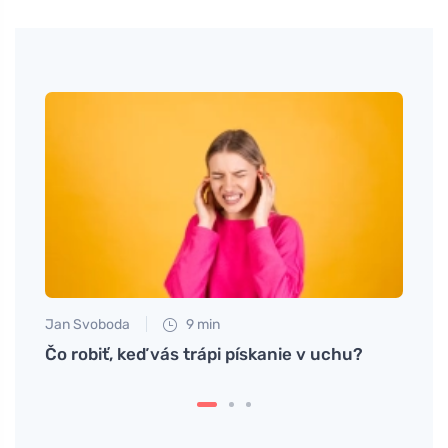
Jan Svoboda
9 min
Jan S
naku
Čo robiť, keď vás trápi pískanie v uchu?
Ako p
si let