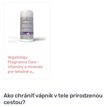
Vegetology
Pregnancy Care -
Vitamíny a minerály
pre tehotné a
dojčiace ženy, 60
tabliet
Ako chrániť vápnik v tele prirodzenou
cestou?