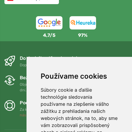
4,7/5
97%
Do druhého dňa a bezplatne
Doprava zadarmo pri objednávkach nad 75 EUR
Používame cookies
Bezplatná výmena a vrátenie tovaru
Objednávku môžete kedykoľvek vrátiť alebo vymeniť do 90
Súbory cookie a ďalšie
dní.
technológie sledovania
Podporujeme Trees.org
používame na zlepšenie vášho
Za každú objednávku zasadíme strom! Prečítajte si viac
O
zážitku z prehliadania našich
nás
.
webových stránok, na to, aby sme
vám zobrazovali prispôsobený