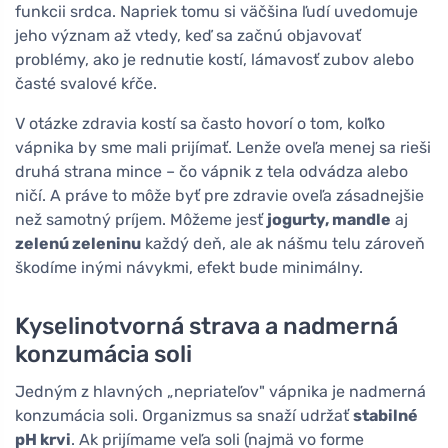
funkcii srdca. Napriek tomu si väčšina ľudí uvedomuje
jeho význam až vtedy, keď sa začnú objavovať
problémy, ako je rednutie kostí, lámavosť zubov alebo
časté svalové kŕče.
V otázke zdravia kostí sa často hovorí o tom, koľko
vápnika by sme mali prijímať. Lenže oveľa menej sa rieši
druhá strana mince – čo vápnik z tela odvádza alebo
ničí. A práve to môže byť pre zdravie oveľa zásadnejšie
než samotný príjem. Môžeme jesť
jogurty, mandle
aj
zelenú zeleninu
každý deň, ale ak nášmu telu zároveň
škodíme inými návykmi, efekt bude minimálny.
Kyselinotvorná strava a nadmerná
konzumácia soli
Jedným z hlavných „nepriateľov" vápnika je nadmerná
konzumácia soli. Organizmus sa snaží udržať
stabilné
pH krvi
. Ak prijímame veľa soli (najmä vo forme