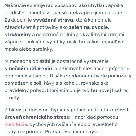
Našťastie existuje rad spôsobov, ako úbytku vápnika
predísť – a mnohé z nich sú prekvapivo jednoduché.
Základom je
vyvážená strava
, ktorá kombinuje
zásadotvorné potraviny ako
zelenina, ovocie,
strukoviny
a celozrnné obilniny s kvalitnými zdrojmi
vápnika – mliečne výrobky, mak, brokolica, mandľové
maslo alebo sardinky.
Mimoriadne dôležité je dostatočné vystavenie
slnečnému žiareniu
, a v zimných mesiacoch prípadne
dopĺňanie vitamínu D. V každodennom živote pomôže aj
obmedzenie soli, kávy a alkoholu, rovnako ako
pravidelný pohyb, ktorý stimuluje tvorbu novej kostnej
hmoty.
Z hľadiska duševnej hygieny potom stojí za to znižovať
úroveň chronického stresu
– napríklad pomocou
meditácie
, dychových cvičení alebo pravidelného
pobytu v prírode. Prekvapivo účinné býva aj