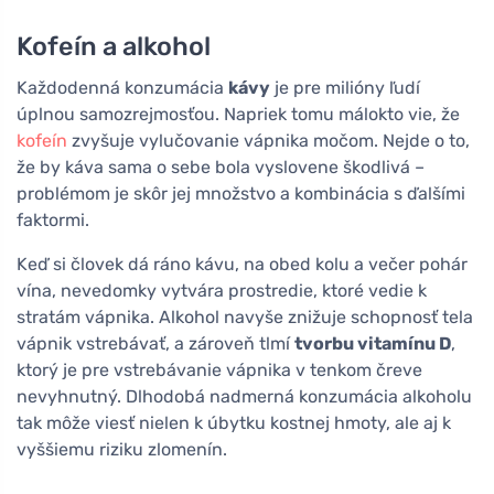
Kofeín a alkohol
Každodenná konzumácia
kávy
je pre milióny ľudí
úplnou samozrejmosťou. Napriek tomu málokto vie, že
kofeín
zvyšuje vylučovanie vápnika močom. Nejde o to,
že by káva sama o sebe bola vyslovene škodlivá –
problémom je skôr jej množstvo a kombinácia s ďalšími
faktormi.
Keď si človek dá ráno kávu, na obed kolu a večer pohár
vína, nevedomky vytvára prostredie, ktoré vedie k
stratám vápnika. Alkohol navyše znižuje schopnosť tela
vápnik vstrebávať, a zároveň tlmí
tvorbu vitamínu D
,
ktorý je pre vstrebávanie vápnika v tenkom čreve
nevyhnutný. Dlhodobá nadmerná konzumácia alkoholu
tak môže viesť nielen k úbytku kostnej hmoty, ale aj k
vyššiemu riziku zlomenín.