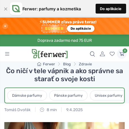
×
Ferwer: parfumy a kozmetika
Do aplikácie
⚡
SUMMER zľava práve teraz!
×
SUMMER
Do aplikácie
Doprava zadarmo nad 75 EUR
0
Ferwer
Blog
Zdravie
Čo ničí v tele vápnik a ako správne sa
starať o svoje kosti
Dámske parfumy
Pánske parfumy
Unisex parfumy
Tomáš Dvořák
8 min
9.4.2025