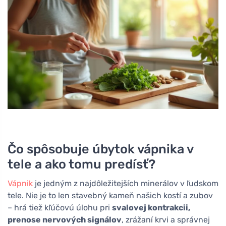
Čo spôsobuje úbytok vápnika v
tele a ako tomu predísť?
Vápnik
je jedným z najdôležitejších minerálov v ľudskom
tele. Nie je to len stavebný kameň našich kostí a zubov
– hrá tiež kľúčovú úlohu pri
svalovej kontrakcii,
prenose nervových signálov
, zrážaní krvi a správnej