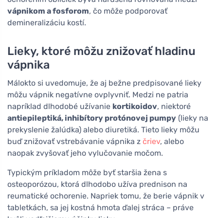
vápnikom a fosforom
, čo môže podporovať
demineralizáciu kostí.
Lieky, ktoré môžu znižovať hladinu
vápnika
Málokto si uvedomuje, že aj bežne predpisované lieky
môžu vápnik negatívne ovplyvniť. Medzi ne patria
napríklad dlhodobé užívanie
kortikoidov
, niektoré
antiepileptiká, inhibítory protónovej pumpy
(lieky na
prekyslenie žalúdka) alebo diuretiká. Tieto lieky môžu
buď znižovať vstrebávanie vápnika z
čriev
, alebo
naopak zvyšovať jeho vylučovanie močom.
Typickým príkladom môže byť staršia žena s
osteoporózou, ktorá dlhodobo užíva prednison na
reumatické ochorenie. Napriek tomu, že berie vápnik v
tabletkách, sa jej kostná hmota ďalej stráca – práve