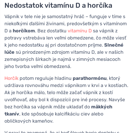
Nedostatok vitamínu D a horčíka
Vápnik v tele nie je samostatný hráč – funguje v tíme s
niekoľkými ďalšími živinami, predovšetkým s vitamínom
D a
horčíkom
. Bez dostatku
vitamínu D
sa vápnik z
potravy vstrebáva len veľmi obmedzene, čo môže viesť
k jeho nedostatku aj pri dostatočnom príjme.
Slnečné
lúče
sú prirodzeným zdrojom vitamínu D, ale v našich
zemepisných šírkach je najmä v zimných mesiacoch
jeho tvorba veľmi obmedzená.
Horčík
potom reguluje hladinu
parathormónu
, ktorý
udržiava rovnováhu medzi vápnikom v krvi a v kostiach.
Ak je horčíka málo, telo môže začať vápnik z kostí
uvoľňovať, aby bol k dispozícii pre iné procesy. Navyše
bez horčíka sa vápnik môže ukladať do
mäkkých
tkanív
, kde spôsobuje kalcifikáciu ciev alebo
obličkových kameňov.
V praxi to znamená, že aj keď človek berie doplnky s