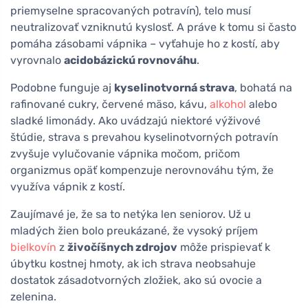
priemyselne spracovaných potravín), telo musí
neutralizovať vzniknutú kyslosť. A práve k tomu si často
pomáha zásobami vápnika – vyťahuje ho z kostí, aby
vyrovnalo
acidobázickú rovnováhu
.
Podobne funguje aj
kyselinotvorná strava
, bohatá na
rafinované cukry, červené mäso, kávu,
alkohol
alebo
sladké limonády. Ako uvádzajú niektoré výživové
štúdie, strava s prevahou kyselinotvorných potravín
zvyšuje vylučovanie vápnika močom, pričom
organizmus opäť kompenzuje nerovnováhu tým, že
využíva vápnik z kostí.
Zaujímavé je, že sa to netýka len seniorov. Už u
mladých žien bolo preukázané, že vysoký príjem
bielkovín
z
živočíšnych zdrojov
môže prispievať k
úbytku kostnej hmoty, ak ich strava neobsahuje
dostatok zásadotvorných zložiek, ako sú ovocie a
zelenina.