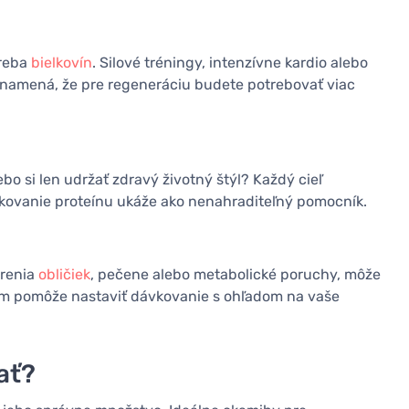
treba
bielkovín
. Silové tréningy, intenzívne kardio alebo
 znamená, že pre regeneráciu budete potrebovať viac
 si len udržať zdravý životný štýl? Každý cieľ
ávkovanie proteínu ukáže ako nenahraditeľný pomocník.
orenia
obličiek
, pečene alebo metabolické poruchy, môže
vám pomôže nastaviť dávkovanie s ohľadom na vaše
ať?