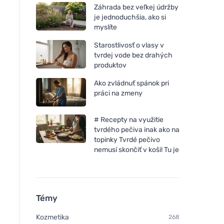
Záhrada bez veľkej údržby
je jednoduchšia, ako si
myslíte
Starostlivosť o vlasy v
tvrdej vode bez drahých
produktov
Ako zvládnuť spánok pri
práci na zmeny
# Recepty na využitie
tvrdého pečiva inak ako na
topinky Tvrdé pečivo
nemusí skončiť v koši! Tu je
Témy
Kozmetika
268