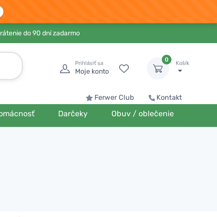
rátenie do 90 dní zadarmo
0
Prihlásiť sa
Košík
Moje konto
Ferwer Club
Kontakt
omácnosť
Darčeky
Obuv / oblečenie