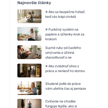
Najnovšie články
# Ako sa bezpečne hýbať,
keď vás trápi chrbát
# Funkčný systém na
papiere a účtenky krok za
krokom
Suché ruky od častého
umývania a účinná
starostlivosť o ne
# Ako zvládnuť stres z
práce a neniesť ho domov
Studené jedlá do práce
vám ušetria čas aj peniaze
Cvičenie na chodbe
funguje lepšie, ako si