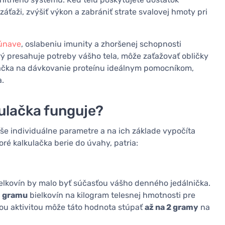
záťaži, zvýšiť výkon a zabrániť strate svalovej hmoty pri
únave
, oslabeniu imunity a zhoršenej schopnosti
rý presahuje potreby vášho tela, môže zaťažovať obličky
kulačka na dávkovanie proteínu ideálnym pomocníkom,
a.
ulačka funguje?
aše individuálne parametre a na ich základe vypočíta
oré kalkulačka berie do úvahy, patria:
elkovín by malo byť súčasťou vášho denného jedálnička.
8 gramu
bielkovín na kilogram telesnej hmotnosti pre
ou aktivitou môže táto hodnota stúpať
až na 2 gramy
na