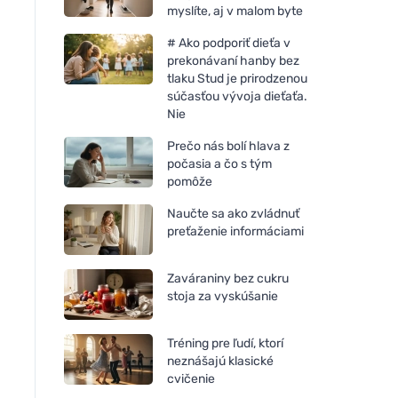
myslíte, aj v malom byte
# Ako podporiť dieťa v
prekonávaní hanby bez
tlaku Stud je prirodzenou
súčasťou vývoja dieťaťa.
Nie
Prečo nás bolí hlava z
počasia a čo s tým
pomôže
Naučte sa ako zvládnuť
preťaženie informáciami
Zaváraniny bez cukru
stoja za vyskúšanie
Tréning pre ľudí, ktorí
neznášajú klasické
cvičenie