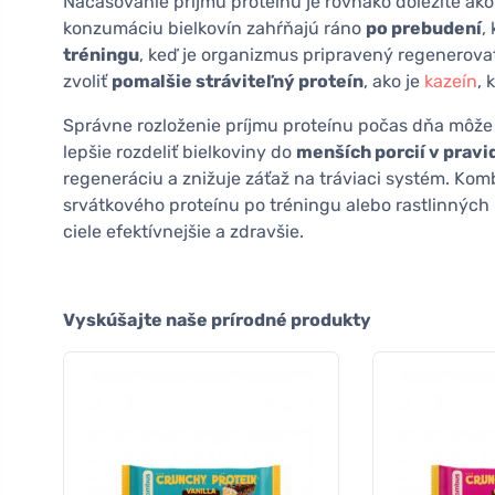
Načasovanie príjmu proteínu je rovnako dôležité ak
konzumáciu bielkovín zahŕňajú ráno
po prebudení
,
tréningu
, keď je organizmus pripravený regenerovať
zvoliť
pomalšie stráviteľný proteín
, ako je
kazeín
, 
Správne rozloženie príjmu proteínu počas dňa môže z
lepšie rozdeliť bielkoviny do
menších porcií v pravi
regeneráciu a znižuje záťaž na tráviaci systém. Komb
srvátkového proteínu po tréningu alebo rastlinnýc
ciele efektívnejšie a zdravšie.
Vyskúšajte naše prírodné produkty