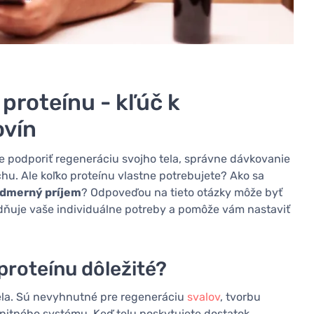
proteínu - kľúč k
ovín
ete podporiť regeneráciu svojho tela, správne dávkovanie
chu. Ale koľko proteínu vlastne potrebujete? Ako sa
nadmerný príjem
? Odpoveďou na tieto otázky môže byť
adňuje vaše individuálne potreby a pomôže vám nastaviť
proteínu dôležité?
ela. Sú nevyhnutné pre regeneráciu
svalov
, tvorbu
nitného systému. Keď telu poskytujete dostatok