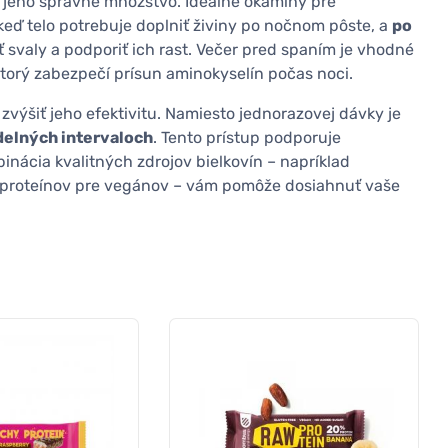
o jeho správne množstvo. Ideálne okamihy pre
 keď telo potrebuje doplniť živiny po nočnom pôste, a
po
 svaly a podporiť ich rast. Večer pred spaním je vhodné
ktorý zabezpečí prísun aminokyselín počas noci.
výšiť jeho efektivitu. Namiesto jednorazovej dávky je
delných intervaloch
. Tento prístup podporuje
inácia kvalitných zdrojov bielkovín – napríklad
h proteínov pre vegánov – vám pomôže dosiahnuť vaše