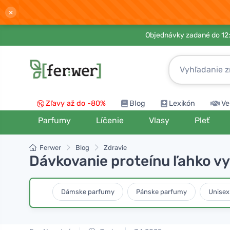
×
Objednávky zadané do 12:
Zľavy až do -80%
Blog
Lexikón
Ve
Parfumy
Líčenie
Vlasy
Pleť
Ferwer
Blog
Zdravie
Dávkovanie proteínu ľahko vy
Dámske parfumy
Pánske parfumy
Unisex