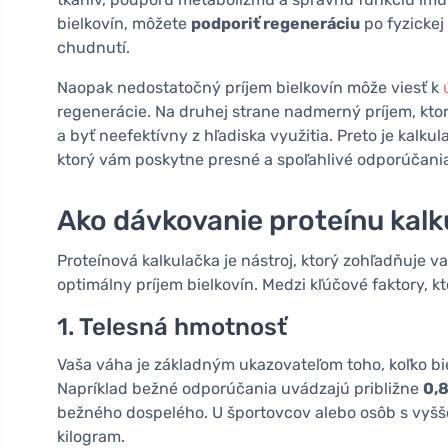
bielkovín, môžete
podporiť regeneráciu
po fyzickej 
chudnutí.
Naopak nedostatočný príjem bielkovín môže viesť k
regenerácie. Na druhej strane nadmerný príjem, kto
a byť neefektívny z hľadiska využitia. Preto je kal
ktorý vám poskytne presné a spoľahlivé odporúčani
Ako dávkovanie proteínu kalk
Proteínová kalkulačka je nástroj, ktorý zohľadňuje v
optimálny príjem bielkovín. Medzi kľúčové faktory, kt
1. Telesná hmotnosť
Vaša váha je základným ukazovateľom toho, koľko bi
Napríklad bežné odporúčania uvádzajú približne
0,
bežného dospelého. U športovcov alebo osôb s vyšš
kilogram.