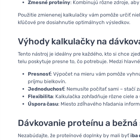
Zmesné proteíny
: Kombinujú rôzne zdroje, aby
Použitie zmienenej kalkulačky vám pomôže určiť niel
kľúčové pre dosiahnutie optimálnych výsledkov.
Výhody kalkulačky na dávkov
Tento nástroj je ideálny pre každého, kto si chce zj
telu poskytuje presne to, čo potrebuje. Medzi hlavné
Presnosť
: Výpočet na mieru vám pomôže vyhnú
príjmu bielkovín.
Jednoduchosť
: Nemusíte počítať sami – stačí 
Flexibilita
: Kalkulačka zohľadňuje rôzne ciele a 
Úspora času
: Miesto zdĺhavého hľadania infor
Dávkovanie proteínu a bežná
Nezabúdajte, že proteínové doplnky by mali byť
iba