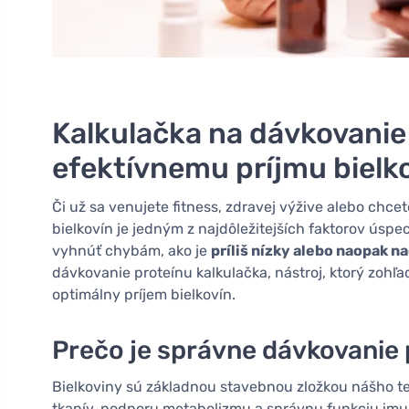
Kalkulačka na dávkovanie 
efektívnemu príjmu bielk
Či už sa venujete fitness, zdravej výžive alebo chc
bielkovín je jedným z najdôležitejších faktorov úspe
vyhnúť chybám, ako je
príliš nízky alebo naopak 
dávkovanie proteínu kalkulačka, nástroj, ktorý zohľ
optimálny príjem bielkovín.
Prečo je správne dávkovanie 
Bielkoviny sú základnou stavebnou zložkou nášho t
tkanív, podporu metabolizmu a správnu funkciu imu