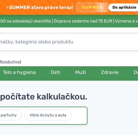
⚡
SUMMER zľava práve teraz!
SUMMER
Do aplikácie
00 sa odosielajú okamžite |
Doprava zadarmo nad 75 EUR
| Výmena a v
ľkoobchod
Telo a hygiena
Deti
Muži
Zdravie
D
počítate kalkulačkou.
 parfumy
Vône do bytu a auta