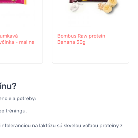
rumkavá
Bombus Raw protein
yčinka - malina
Banana 50g
ínu?
encie a potreby:
 po tréningu.
intoleranciou na laktózu sú skvelou voľbou proteíny z