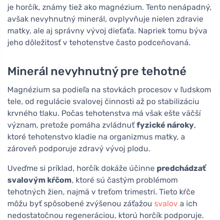
je horčík, známy tiež ako magnézium. Tento nenápadný,
avšak nevyhnutný minerál, ovplyvňuje nielen zdravie
matky, ale aj správny vývoj dieťaťa. Napriek tomu býva
jeho dôležitosť v tehotenstve často podceňovaná.
Minerál nevyhnutný pre tehotné
Magnézium sa podieľa na stovkách procesov v ľudskom
tele, od regulácie svalovej činnosti až po stabilizáciu
krvného tlaku. Počas tehotenstva má však ešte väčší
význam, pretože pomáha zvládnuť
fyzické nároky
,
ktoré tehotenstvo kladie na organizmus matky, a
zároveň podporuje zdravý vývoj plodu.
Uveďme si príklad, horčík dokáže účinne
predchádzať
svalovým kŕčom
, ktoré sú častým problémom
tehotných žien, najmä v treťom trimestri. Tieto kŕče
môžu byť spôsobené zvýšenou záťažou
svalov
a ich
nedostatočnou regeneráciou, ktorú horčík podporuje.