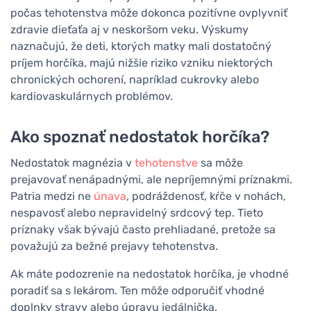
počas tehotenstva môže dokonca pozitívne ovplyvniť
zdravie dieťaťa aj v neskoršom veku. Výskumy
naznačujú, že deti, ktorých matky mali dostatočný
príjem horčíka, majú nižšie riziko vzniku niektorých
chronických ochorení, napríklad cukrovky alebo
kardiovaskulárnych problémov.
Ako spoznať nedostatok horčíka?
Nedostatok magnézia v
tehotenstve
sa môže
prejavovať nenápadnými, ale nepríjemnými príznakmi.
Patria medzi ne
únava
, podráždenosť, kŕče v nohách,
nespavosť alebo nepravidelný srdcový tep. Tieto
príznaky však bývajú často prehliadané, pretože sa
považujú za bežné prejavy tehotenstva.
Ak máte podozrenie na nedostatok horčíka, je vhodné
poradiť sa s lekárom. Ten môže odporučiť vhodné
doplnky stravy alebo úpravu jedálnička.