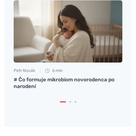
Petr Novák
6 min
Tomáš
# Čo formuje mikrobiom novorodenca po
Žihľa
narodení
ženy