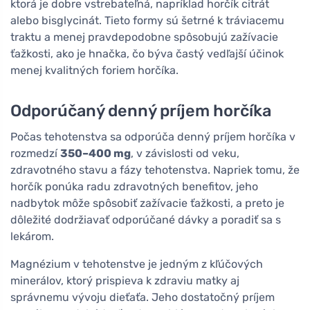
ktorá je dobre vstrebateľná, napríklad horčík citrát
alebo bisglycinát. Tieto formy sú šetrné k tráviacemu
traktu a menej pravdepodobne spôsobujú zažívacie
ťažkosti, ako je hnačka, čo býva častý vedľajší účinok
menej kvalitných foriem horčíka.
Odporúčaný denný príjem horčíka
Počas tehotenstva sa odporúča denný príjem horčíka v
rozmedzí
350–400 mg
, v závislosti od veku,
zdravotného stavu a fázy tehotenstva. Napriek tomu, že
horčík ponúka radu zdravotných benefitov, jeho
nadbytok môže spôsobiť zažívacie ťažkosti, a preto je
dôležité dodržiavať odporúčané dávky a poradiť sa s
lekárom.
Magnézium v tehotenstve je jedným z kľúčových
minerálov, ktorý prispieva k zdraviu matky aj
správnemu vývoju dieťaťa. Jeho dostatočný príjem