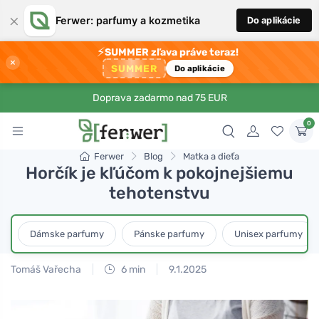
×
Ferwer: parfumy a kozmetika
Do aplikácie
⚡
SUMMER zľava práve teraz!
×
SUMMER
Do aplikácie
Doprava zadarmo nad 75 EUR
0
Ferwer
Blog
Matka a dieťa
Horčík je kľúčom k pokojnejšiemu
tehotenstvu
Dámske parfumy
Pánske parfumy
Unisex parfumy
Tomáš Vařecha
6 min
9.1.2025