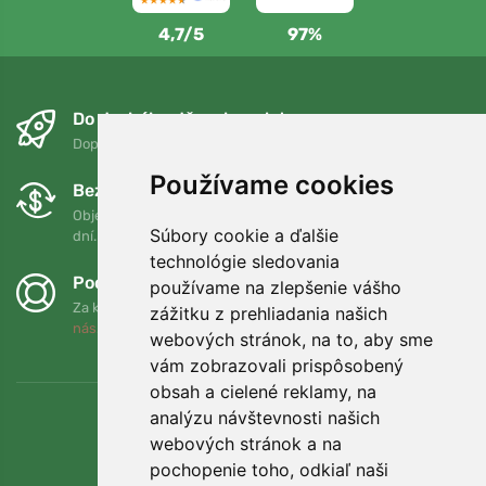
4,7/5
97%
Do druhého dňa a bezplatne
Doprava zadarmo pri objednávkach nad 75 EUR
Používame cookies
Bezplatná výmena a vrátenie tovaru
Objednávku môžete kedykoľvek vrátiť alebo vymeniť do 90
Súbory cookie a ďalšie
dní.
technológie sledovania
Podporujeme Trees.org
používame na zlepšenie vášho
Za každú objednávku zasadíme strom! Prečítajte si viac
O
zážitku z prehliadania našich
nás
.
webových stránok, na to, aby sme
vám zobrazovali prispôsobený
obsah a cielené reklamy, na
analýzu návštevnosti našich
webových stránok a na
pochopenie toho, odkiaľ naši