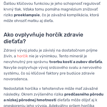
Ďalšou kľúčovou funkciou je jeho schopnosť regulovať
krvný tlak. Vďaka tomu pomáha magnézium znižovať
riziko
preeklampsie
, čo je závažná komplikácia, ktorá
môže ohroziť matku aj dieťa.
Ako ovplyvňuje horčík zdravie
dieťaťa?
Zdravý vývoj plodu je závislý na dostatočnom príjme
živín, a
horčík
nie je výnimkou. Tento minerál je
nevyhnutný pre správnu
tvorbu kostí a zubov dieťaťa
.
Navyše ovplyvňuje vývoj srdcového svalu a nervového
systému, čo sú kľúčové faktory pre budúce zdravie
novorodenca.
Nedostatok horčíka v tehotenstve môže mať závažné
následky. Okrem zvýšeného rizika
predčasného pôrodu
a nízkej pôrodnej hmotnosti
dieťaťa môže dôjsť aj k
oneskoreniu jeho vývoja. Adekvátny príjem horčíka