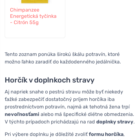
Chimpanzee
Energetická tyčinka
- Citrón 55g
Tento zoznam ponúka širokú škálu potravín, ktoré
možno ľahko zaradiť do každodenného jedálnička.
Horčík v doplnkoch stravy
Aj napriek snahe o pestrú stravu môže byť niekedy
ťažké zabezpečiť dostatočný príjem horčíka iba
prostredníctvom potravín, najmä ak tehotná žena trpí
nevoľnosťami
alebo má špecifické diétne obmedzenia.
V týchto prípadoch prichádzajú na rad
doplnky stravy
.
Pri výbere doplnku je dôležité zvoliť
formu horčíka
,