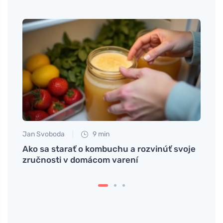
Jan Svoboda
9 min
Petr N
e
Ako sa starať o kombuchu a rozvinúť svoje
Leptí
zručnosti v domácom varení
obezi