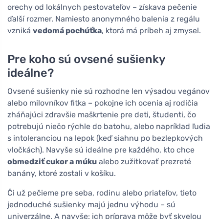
orechy od lokálnych pestovateľov – získava pečenie
ďalší rozmer. Namiesto anonymného balenia z regálu
vzniká
vedomá pochúťka
, ktorá má príbeh aj zmysel.
Pre koho sú ovsené sušienky
ideálne?
Ovsené sušienky nie sú rozhodne len výsadou vegánov
alebo milovníkov fitka – pokojne ich ocenia aj rodičia
zháňajúci zdravšie maškrtenie pre deti, študenti, čo
potrebujú niečo rýchle do batohu, alebo napríklad ľudia
s intoleranciou na lepok (keď siahnu po bezlepkových
vločkách). Navyše sú ideálne pre každého, kto chce
obmedziť cukor a múku
alebo zužitkovať prezreté
banány, ktoré zostali v košíku.
Či už pečieme pre seba, rodinu alebo priateľov, tieto
jednoduché sušienky majú jednu výhodu – sú
univerzálne. A navyše: ich príprava môže byť skvelou