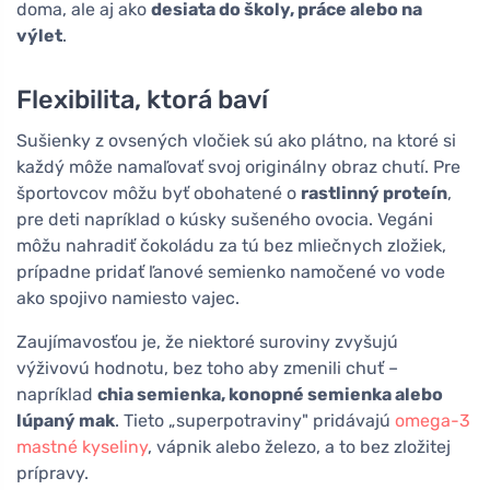
doma, ale aj ako
desiata do školy, práce alebo na
výlet
.
Flexibilita, ktorá baví
Sušienky z ovsených vločiek sú ako plátno, na ktoré si
každý môže namaľovať svoj originálny obraz chutí. Pre
športovcov môžu byť obohatené o
rastlinný proteín
,
pre deti napríklad o kúsky sušeného ovocia. Vegáni
môžu nahradiť čokoládu za tú bez mliečnych zložiek,
prípadne pridať ľanové semienko namočené vo vode
ako spojivo namiesto vajec.
Zaujímavosťou je, že niektoré suroviny zvyšujú
výživovú hodnotu, bez toho aby zmenili chuť –
napríklad
chia semienka, konopné semienka alebo
lúpaný mak
. Tieto „superpotraviny" pridávajú
omega-3
mastné kyseliny
, vápnik alebo železo, a to bez zložitej
prípravy.