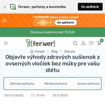
×
Ferwer: parfumy a kozmetika
Do aplikácie
⚡
SUMMER zľava práve teraz!
×
SUMMER
Do aplikácie
Doprava zadarmo nad 75 EUR
0
Ferwer
Blog
Zdravie
Objavte výhody zdravých sušienok z
ovsených vločiek bez múky pre vašu
diétu
Dámske parfumy
Pánske parfumy
Unisex parfumy
Jan Svoboda
8 min
25.4.2025