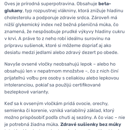
Oves je prírodná superpotravina. Obsahuje
beta-
glukany
, typ rozpustnej vlákniny, ktorá znižuje hladinu
cholesterolu a podporuje zdravie srdca. Zároveň má
nižší glykemický index než bežná pšeničná múka, čo
znamená, že nespôsobuje prudké výkyvy hladiny cukru
v krvi. A práve to z neho robí ideálnu surovinu na
prípravu sušienok, ktoré si môžeme dopriať aj ako
desiatu medzi jedlami alebo zdravý dezert po obede.
Navyše ovsené vločky neobsahujú lepok – alebo ho
obsahujú len v nepatrnom množstve –, čo z nich činí
prijateľnú voľbu pre osoby s celiakiou alebo lepkovou
intoleranciou, pokiaľ sa použijú certifikované
bezlepkové varianty.
Keď sa k ovseným vločkám pridá ovocie, orechy,
semienka či korenie, vzniká variabilný základ, ktorý
možno prispôsobiť podľa chuti aj sezóny. A čo viac – nie
je potrebná žiadna múka.
Zdravé sušienky bez múky