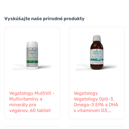
Vyskúšajte naše prírodné produkty
Vegetology MultiVit -
Vegetology
Multivitamíny a
Vegetology Opti-3,
minerály pre
Omega-3 EPA a DHA
vegánov, 60 tabliet
s vitamínom D3,
tekutý 150 ml, bez
príchute