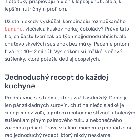
Tieto tuky prispievajú nielen k lepšej chuti, ale aj k
lepším nutričným profilom.
Už ste niekedy vyskúšali kombináciu rozmačkaného
banánu
, vločiek a kúskov horkej čokolády? Práve táto
trojica často tvorí základ tých najjednoduchších, ale
chuťovo skvelých sušienok bez múky. Pečenie pritom
trvá len 10–12 minút. Výsledkom sú mäkké, voňavé
sušienky, ktoré potešia deti aj dospelých.
Jednoduchý recept do každej
kuchyne
Predstavme si situáciu, ktorú zažil asi každý. Doma je
len pár základných surovín, chuť na niečo sladké je
silnejšia než vôľa, a pritom nechceme skĺznuť k baleným
sušienkam plným palmového tuku a nekonečného
zoznamu prísad. Práve v takom momente prichádza na
rad jednoduchý recept, ktorý nikdy nesklame: