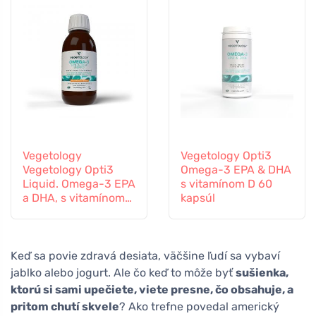
Vegetology
Vegetology Opti3
Vegetology Opti3
Omega-3 EPA & DHA
Liquid. Omega-3 EPA
s vitamínom D 60
a DHA, s vitamínom
kapsúl
D, 150 ml
Keď sa povie zdravá desiata, väčšine ľudí sa vybaví
jablko alebo jogurt. Ale čo keď to môže byť
sušienka,
ktorú si sami upečiete, viete presne, čo obsahuje, a
pritom chutí skvele
? Ako trefne povedal americký