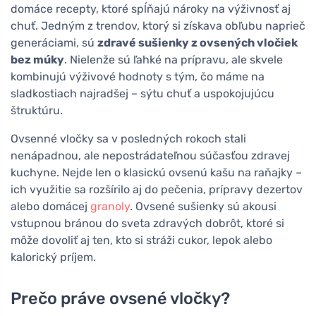
domáce recepty, ktoré spĺňajú nároky na výživnosť aj
chuť. Jedným z trendov, ktorý si získava obľubu naprieč
generáciami, sú
zdravé sušienky z ovsených vločiek
bez múky
. Nielenže sú ľahké na prípravu, ale skvele
kombinujú výživové hodnoty s tým, čo máme na
sladkostiach najradšej – sýtu chuť a uspokojujúcu
štruktúru.
Ovsenné vločky sa v posledných rokoch stali
nenápadnou, ale nepostrádateľnou súčasťou zdravej
kuchyne. Nejde len o klasickú ovsenú kašu na raňajky –
ich využitie sa rozšírilo aj do pečenia, prípravy dezertov
alebo domácej
granoly
. Ovsené sušienky sú akousi
vstupnou bránou do sveta zdravých dobrôt, ktoré si
môže dovoliť aj ten, kto si stráži cukor, lepok alebo
kalorický príjem.
Prečo práve ovsené vločky?