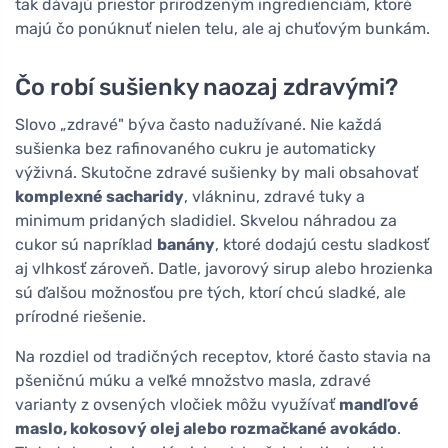
tak dávajú priestor prirodzeným ingredienciám, ktoré
majú čo ponúknuť nielen telu, ale aj chuťovým bunkám.
Čo robí sušienky naozaj zdravými?
Slovo „zdravé" býva často nadužívané. Nie každá
sušienka bez rafinovaného cukru je automaticky
výživná. Skutočne zdravé sušienky by mali obsahovať
komplexné sacharidy
, vlákninu, zdravé tuky a
minimum pridaných sladidiel. Skvelou náhradou za
cukor sú napríklad
banány
, ktoré dodajú cestu sladkosť
aj vlhkosť zároveň. Datle, javorový sirup alebo hrozienka
sú ďalšou možnosťou pre tých, ktorí chcú sladké, ale
prírodné riešenie.
Na rozdiel od tradičných receptov, ktoré často stavia na
pšeničnú múku a veľké množstvo masla, zdravé
varianty z ovsených vločiek môžu využívať
mandľové
maslo, kokosový olej alebo rozmačkané avokádo
.