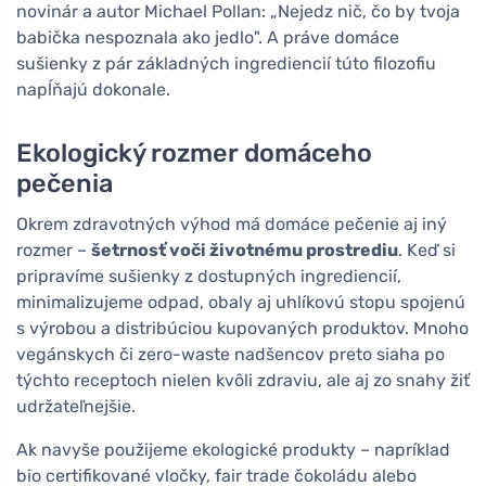
novinár a autor Michael Pollan: „Nejedz nič, čo by tvoja
babička nespoznala ako jedlo". A práve domáce
sušienky z pár základných ingrediencií túto filozofiu
napĺňajú dokonale.
Ekologický rozmer domáceho
pečenia
Okrem zdravotných výhod má domáce pečenie aj iný
rozmer –
šetrnosť voči životnému prostrediu
. Keď si
pripravíme sušienky z dostupných ingrediencií,
minimalizujeme odpad, obaly aj uhlíkovú stopu spojenú
s výrobou a distribúciou kupovaných produktov. Mnoho
vegánskych či zero-waste nadšencov preto siaha po
týchto receptoch nielen kvôli zdraviu, ale aj zo snahy žiť
udržateľnejšie.
Ak navyše použijeme ekologické produkty – napríklad
bio certifikované vločky, fair trade čokoládu alebo