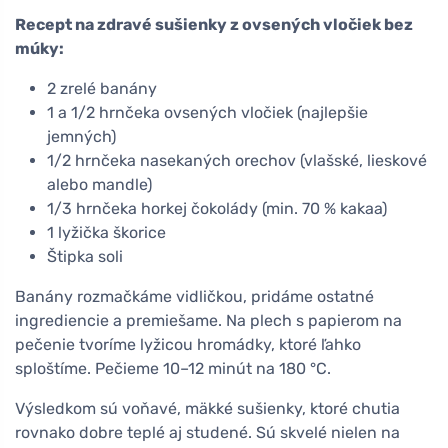
Recept na zdravé sušienky z ovsených vločiek bez
múky:
2 zrelé banány
1 a 1/2 hrnčeka ovsených vločiek (najlepšie
jemných)
1/2 hrnčeka nasekaných orechov (vlašské, lieskové
alebo mandle)
1/3 hrnčeka horkej čokolády (min. 70 % kakaa)
1 lyžička škorice
Štipka soli
Banány rozmačkáme vidličkou, pridáme ostatné
ingrediencie a premiešame. Na plech s papierom na
pečenie tvoríme lyžicou hromádky, ktoré ľahko
sploštíme. Pečieme 10–12 minút na 180 °C.
Výsledkom sú voňavé, mäkké sušienky, ktoré chutia
rovnako dobre teplé aj studené. Sú skvelé nielen na