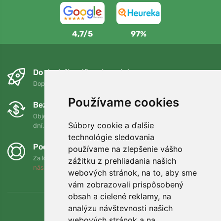
4,7/5
97%
Do druhého dňa a bezplatne
Doprava zadarmo pri objednávkach nad 75 EUR
Používame cookies
Bezplatná výmena a vrátenie tovaru
Objednávku môžete kedykoľvek vrátiť alebo vymeniť do 90
Súbory cookie a ďalšie
dní.
technológie sledovania
Podporujeme Trees.org
používame na zlepšenie vášho
Za každú objednávku zasadíme strom! Prečítajte si viac
O
zážitku z prehliadania našich
nás
.
webových stránok, na to, aby sme
vám zobrazovali prispôsobený
obsah a cielené reklamy, na
analýzu návštevnosti našich
webových stránok a na