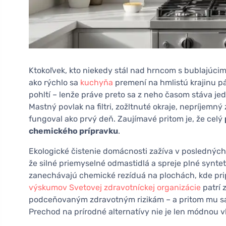
Ktokoľvek, kto niekedy stál nad hrncom s bublajúcim 
ako rýchlo sa
kuchyňa
premení na hmlistú krajinu pá
pohltí – lenže práve preto sa z neho časom stáva j
Mastný povlak na filtri, zožltnuté okraje, nepríjemn
fungoval ako prvý deň. Zaujímavé pritom je, že celý
chemického prípravku
.
Ekologické čistenie domácnosti zažíva v posledných
že silné priemyselné odmastidlá a spreje plné syntet
zanechávajú chemické rezíduá na plochách, kde pri
výskumov Svetovej zdravotníckej organizácie
patrí 
podceňovaným zdravotným rizikám – a pritom mu sam
Prechod na prírodné alternatívy nie je len módnou 