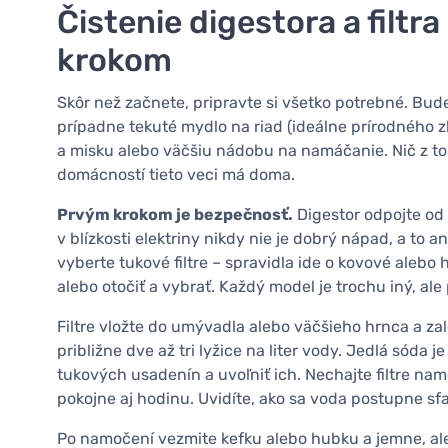
Čistenie digestora a filtr
krokom
Skôr než začnete, pripravte si všetko potrebné. Bud
prípadne tekuté mydlo na riad (ideálne prírodného z
a misku alebo väčšiu nádobu na namáčanie. Nič z to
domácností tieto veci má doma.
Prvým krokom je bezpečnosť.
Digestor odpojte od 
v blízkosti elektriny nikdy nie je dobrý nápad, a to 
vyberte tukové filtre – spravidla ide o kovové alebo
alebo otočiť a vybrať. Každý model je trochu iný, al
Filtre vložte do umývadla alebo väčšieho hrnca a zal
približne dve až tri lyžice na liter vody. Jedlá sóda
tukových usadenín a uvoľniť ich. Nechajte filtre n
pokojne aj hodinu. Uvidíte, ako sa voda postupne sfarb
Po namočení vezmite kefku alebo hubku a jemne, ale d