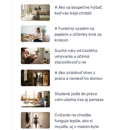
# Ako sa bezpečne hýbať,
keď vás trápi chrbát
# Funkčný systém na
papiere a účtenky krok za
krokom
Suché ruky od častého
umývania a účinná
starostlivosť o ne
# Ako zvládnuť stres z
práce a neniesť ho domov
Studené jedlá do práce
vám ušetria čas aj peniaze
Cvičenie na chodbe
funguje lepšie, ako si
myslíte, aj v malom byte