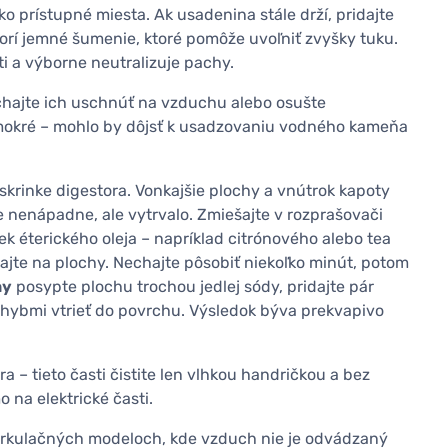
o prístupné miesta. Ak usadenina stále drží, pridajte
vorí jemné šumenie, ktoré pomôže uvoľniť zvyšky tuku.
i a výborne neutralizuje pachy.
chajte ich uschnúť na vzduchu alebo osušte
 mokré – mohlo by dôjsť k usadzovaniu vodného kameňa
skrinke digestora. Vonkajšie plochy a vnútrok kapoty
e nenápadne, ale vytrvalo. Zmiešajte v rozprašovači
ek éterického oleja – napríklad citrónového alebo tea
ekajte na plochy. Nechajte pôsobiť niekoľko minút, potom
ny
posypte plochu trochou jedlej sódy, pridajte pár
ohybmi vtrieť do povrchu. Výsledok býva prekvapivo
a – tieto časti čistite len vlhkou handričkou a bez
 na elektrické časti.
recirkulačných modeloch, kde vzduch nie je odvádzaný