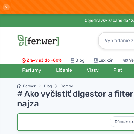
×
Objednávky zadané do 12:
Zľavy až do -80%
Blog
Lexikón
Ve
Parfumy
Líčenie
Vlasy
Pleť
Ferwer
Blog
Domov
# Ako vyčistiť digestor a filt
najza
Dámske p