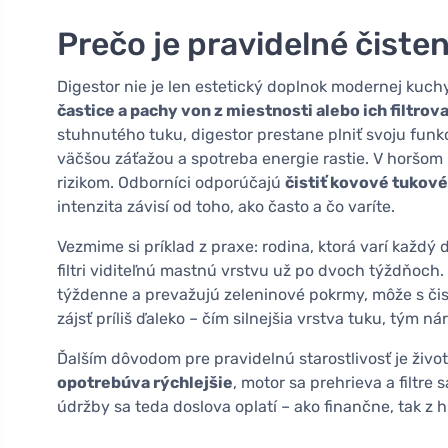
Prečo je pravidelné čisten
Digestor nie je len estetický doplnok modernej kuc
častice a pachy von z miestnosti alebo ich filtrova
stuhnutého tuku, digestor prestane plniť svoju funk
väčšou záťažou a spotreba energie rastie. V horšo
rizikom. Odborníci odporúčajú
čistiť kovové tukové 
intenzita závisí od toho, ako často a čo varíte.
Vezmime si príklad z praxe: rodina, ktorá varí každý 
filtri viditeľnú mastnú vrstvu už po dvoch týždňoch.
týždenne a prevažujú zeleninové pokrmy, môže s čis
zájsť príliš ďaleko – čím silnejšia vrstva tuku, tým ná
Ďalším dôvodom pre pravidelnú starostlivosť je živ
opotrebúva rýchlejšie
, motor sa prehrieva a filtre
údržby sa teda doslova oplatí – ako finančne, tak z 