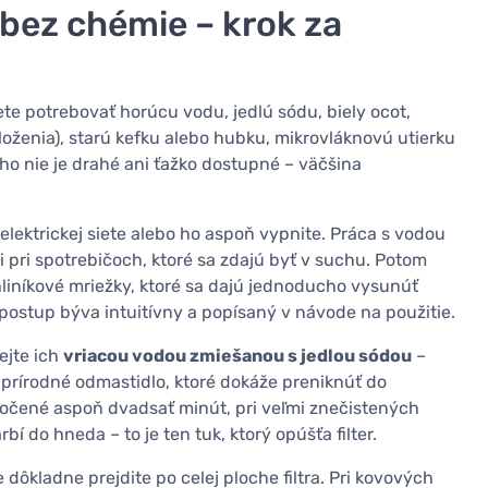
a bez chémie – krok za
ete potrebovať horúcu vodu, jedlú sódu, biely ocot,
loženia), starú kefku alebo hubku, mikrovláknovú utierku
ho nie je drahé ani ťažko dostupné – väčšina
elektrickej siete alebo ho aspoň vypnite. Práca s vodou
ani pri spotrebičoch, ktoré sa zdajú byť v suchu. Potom
 hliníkové mriežky, ktoré sa dajú jednoducho vysunúť
e postup býva intuitívny a popísaný v návode na použitie.
ejte ich
vriacou vodou zmiešanou s jedlou sódou
–
 je prírodné odmastidlo, ktoré dokáže preniknúť do
amočené aspoň dvadsať minút, pri veľmi znečistených
í do hneda – to je ten tuk, ktorý opúšťa filter.
ôkladne prejdite po celej ploche filtra. Pri kovových