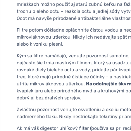
mriežkach možno použiť aj starú zubnú kefku na ťažk
trochu bieleho octu – reakcia octu a jedlej sódy vyt
Ocot má navyše prirodzené antibakteriálne vlastnost
Filtre potom dôkladne opláchnite čistou vodou a ne
mikrovláknovou utierkou. Nikdy ich nedávajte späť
alebo k vzniku plesní.
Kým sa filtre namáčajú, venujte pozornosť samotnej 
najčastejšie trpia mastným filmom, ktorý sa usadzuj
rovnaké diely bieleho octu a vody, pridajte pár kvapi
tree, ktoré majú prírodné čistiace účinky – a nastri
utrite mikrovláknovou utierkou.
Na odolnejšie škvr
kvapiek jaru alebo prírodného mydla a kruhovými p
dobrý aj bez drahých sprejov.
Zvláštnu pozornosť venujte osvetleniu a okoliu motor
nadmerného tlaku. Nikdy nestriekajte tekutiny priamo
Ak má váš digestor uhlíkový filter (používa sa pri 