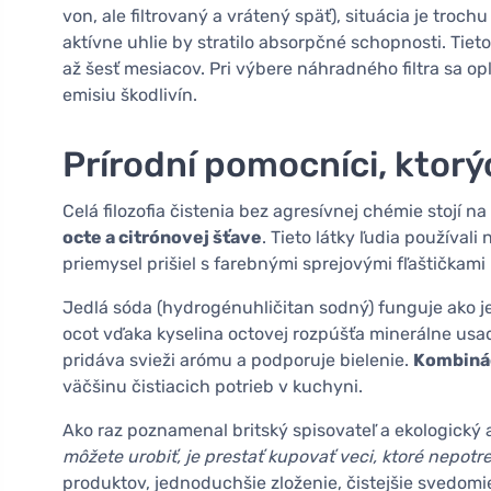
von, ale filtrovaný a vrátený späť), situácia je trochu
aktívne uhlie by stratilo absorpčné schopnosti. Tieto 
až šesť mesiacov. Pri výbere náhradného filtra sa opl
emisiu škodlivín.
Prírodní pomocníci, ktor
Celá filozofia čistenia bez agresívnej chémie stojí 
octe a citrónovej šťave
. Tieto látky ľudia používal
priemysel prišiel s farebnými sprejovými fľaštičkam
Jedlá sóda (hydrogénuhličitan sodný) funguje ako j
ocot vďaka kyselina octovej rozpúšťa minerálne usa
pridáva svieži arómu a podporuje bielenie.
Kombinác
väčšinu čistiacich potrieb v kuchyni.
Ako raz poznamenal britský spisovateľ a ekologický 
môžete urobiť, je prestať kupovať veci, ktoré nepotre
produktov, jednoduchšie zloženie, čistejšie svedomi