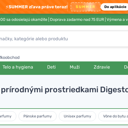
⚡
SUMMER zľava práve teraz!
SUMMER
Do aplikácie
00 sa odosielajú okamžite |
Doprava zadarmo nad 75 EUR
| Výmena a v
ľkoobchod
Telo a hygiena
Deti
Muži
Zdravie
D
er prírodnými prostriedkami Digesto
arfumy
Pánske parfumy
Unisex parfumy
Vône do bytu 