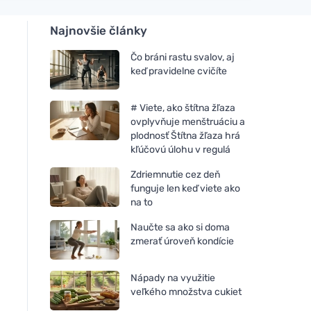
Najnovšie články
Čo bráni rastu svalov, aj
keď pravidelne cvičíte
# Viete, ako štítna žľaza
ovplyvňuje menštruáciu a
plodnosť Štítna žľaza hrá
kľúčovú úlohu v regulá
Zdriemnutie cez deň
funguje len keď viete ako
na to
Naučte sa ako si doma
zmerať úroveň kondície
Nápady na využitie
veľkého množstva cukiet