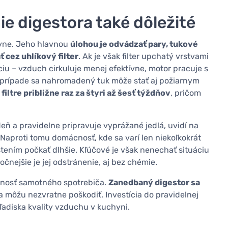
ie digestora také dôležité
hyne. Jeho hlavnou
úlohou je odvádzať pary, tukové
ť cez uhlíkový filter
. Ak je však filter upchatý vrstvami
ciu – vzduch cirkuluje menej efektívne, motor pracuje s
m prípade sa nahromadený tuk môže stať aj požiarnym
filtre približne raz za štyri až šesť týždňov
, pričom
deň a pravidelne pripravuje vyprážané jedlá, uvidí na
 Naproti tomu domácnosť, kde sa varí len niekoľkokrát
tením počkať dlhšie. Kľúčové je však nenechať situáciu
ročnejšie je jej odstránenie, aj bez chémie.
otnosť samotného spotrebiča.
Zanedbaný digestor sa
 sa môžu nezvratne poškodiť. Investícia do pravidelnej
hľadiska kvality vzduchu v kuchyni.