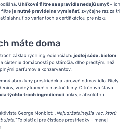
 odlišná.
Uhlíkové filtre sa spravidla nedajú umyť
– ich
filtre
je nutné pravidelne vymieňať
, zvyčajne raz za tri
atí siahnuť po variantoch s certifikáciou pre nízku
ých máte doma
na troch základných ingredienciách:
jedlej sóde, bielom
i na čistenie domácností po stáročia, dlho predtým, než
i plnými parfumov a konzervantov.
emný abrazívny prostriedok a zároveň odmastidlo. Biely
deniny, vodný kameň a mastné filmy. Citrónová šťava
ia týchto troch ingrediencií
pokryje absolútnu
aktivista George Monbiot:
„Najudržateľnejšia vec, ktorú
bujete."
To platí aj pre čistiace prostriedky – menej
e.