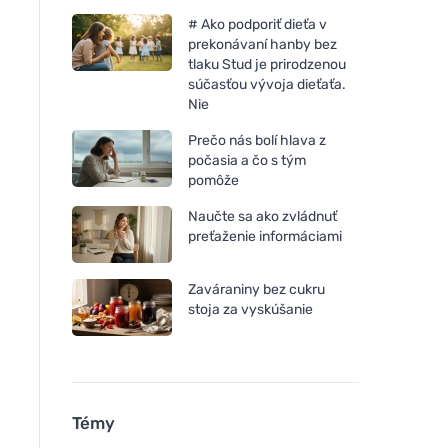
# Ako podporiť dieťa v
prekonávaní hanby bez
tlaku Stud je prirodzenou
súčasťou vývoja dieťaťa.
Nie
Prečo nás bolí hlava z
počasia a čo s tým
pomôže
Naučte sa ako zvládnuť
preťaženie informáciami
Zaváraniny bez cukru
stoja za vyskúšanie
Sonett Čistiaci tekutý piesok
Tierra Verde Čistiac
0,5 l
(500 g) - s pomara
Témy