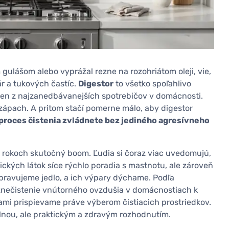
gulášom alebo vyprážal rezne na rozohriátom oleji, vie,
r a tukových častíc.
Digestor
to všetko spoľahlivo
eden z najzanedbávanejších spotrebičov v domácnosti.
ý zápach. A pritom stačí pomerne málo, aby digestor
proces čistenia zvládnete bez jediného agresívneho
 rokoch skutočný boom. Ľudia si čoraz viac uvedomujú,
ických látok síce rýchlo poradia s mastnotu, ale zároveň
pravujeme jedlo, a ich výpary dýchame. Podľa
znečistenie vnútorného ovzdušia v domácnostiach k
i prispievame práve výberom čistiacich prostriedkov.
vlnou, ale praktickým a zdravým rozhodnutím.