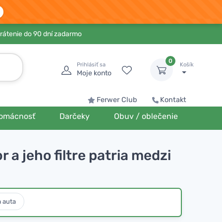
rátenie do 90 dní zadarmo
0
Prihlásiť sa
Košík
Moje konto
Ferwer Club
Kontakt
omácnosť
Darčeky
Obuv / oblečenie
r a jeho filtre patria medzi
a auta