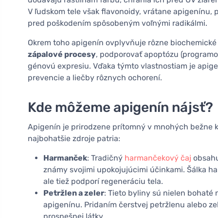
V ľudskom tele však flavonoidy, vrátane apigenínu,
pred poškodením spôsobeným voľnými radikálmi.
Okrem toho apigenín ovplyvňuje rôzne biochemické 
zápalové procesy
, podporovať apoptózu (program
génovú expresiu. Vďaka týmto vlastnostiam je apige
prevencie a liečby rôznych ochorení.
Kde môžeme apigenín nájsť?
Apigenín je prirodzene prítomný v mnohých bežne 
najbohatšie zdroje patria:
Harmanček
: Tradičný
harmančekový čaj
obsahu
známy svojimi upokojujúcimi účinkami. Šálka h
ale tiež podporí regeneráciu tela.
Petržlen a zeler
: Tieto byliny sú nielen bohaté
apigenínu. Pridaním čerstvej petržlenu alebo zel
prospešnej látky.