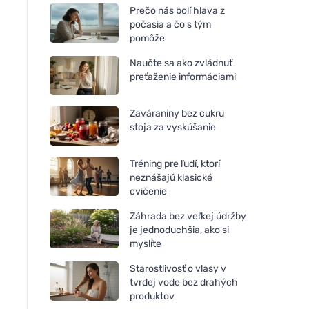
Prečo nás bolí hlava z
počasia a čo s tým
pomôže
Naučte sa ako zvládnuť
preťaženie informáciami
Zaváraniny bez cukru
stoja za vyskúšanie
Tréning pre ľudí, ktorí
neznášajú klasické
cvičenie
Záhrada bez veľkej údržby
je jednoduchšia, ako si
myslíte
Starostlivosť o vlasy v
tvrdej vode bez drahých
produktov