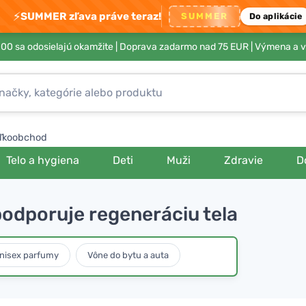
⚡
SUMMER zľava práve teraz!
SUMMER
Do aplikácie
00 sa odosielajú okamžite |
Doprava zadarmo nad 75 EUR
| Výmena a v
ľkoobchod
Telo a hygiena
Deti
Muži
Zdravie
D
podporuje regeneráciu tela
nisex parfumy
Vône do bytu a auta