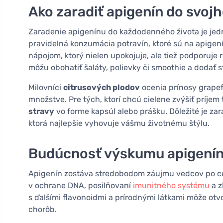
Ako zaradiť apigenín do svojh
Zaradenie apigenínu do každodenného života je je
pravidelná konzumácia potravín, ktoré sú na apigen
nápojom, ktorý nielen upokojuje, ale tiež podporuje 
môžu obohatiť šaláty, polievky či smoothie a dodať s
Milovníci
citrusových plodov
ocenia prínosy grape
množstve. Pre tých, ktorí chcú cielene zvýšiť príjem 
stravy
vo forme kapsúl alebo prášku. Dôležité je zar
ktorá najlepšie vyhovuje vášmu životnému štýlu.
Budúcnosť výskumu apigení
Apigenín zostáva stredobodom záujmu vedcov po ce
v ochrane DNA, posilňovaní
imunitného systému
a z
s ďalšími flavonoidmi a prírodnými látkami môže otvo
chorôb.