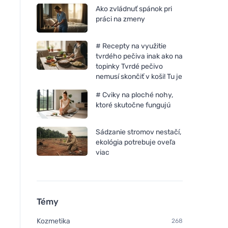
Ako zvládnuť spánok pri
práci na zmeny
# Recepty na využitie
tvrdého pečiva inak ako na
topinky Tvrdé pečivo
nemusí skončiť v koši! Tu je
# Cviky na ploché nohy,
ktoré skutočne fungujú
Sádzanie stromov nestačí,
ekológia potrebuje oveľa
viac
Témy
Kozmetika
268