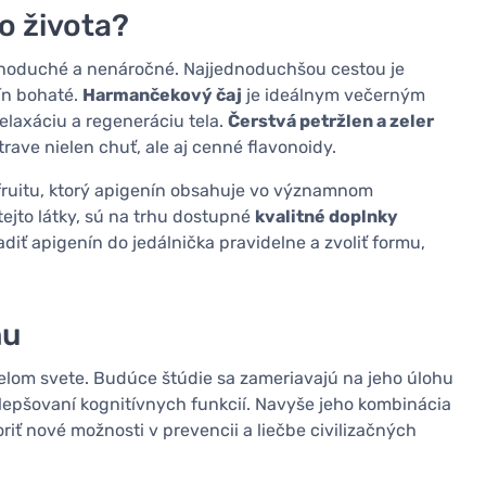
o života?
dnoduché a nenáročné. Najjednoduchšou cestou je
ín bohaté.
Harmančekový čaj
je ideálnym večerným
relaxáciu a regeneráciu tela.
Čerstvá petržlen a zeler
trave nielen chuť, ale aj cenné flavonoidy.
fruitu, ktorý apigenín obsahuje vo významnom
tejto látky, sú na trhu dostupné
kvalitné doplnky
adiť apigenín do jedálnička pravidelne a zvoliť formu,
nu
lom svete. Budúce štúdie sa zameriavajú na jeho úlohu
lepšovaní kognitívnych funkcií. Navyše jeho kombinácia
riť nové možnosti v prevencii a liečbe civilizačných