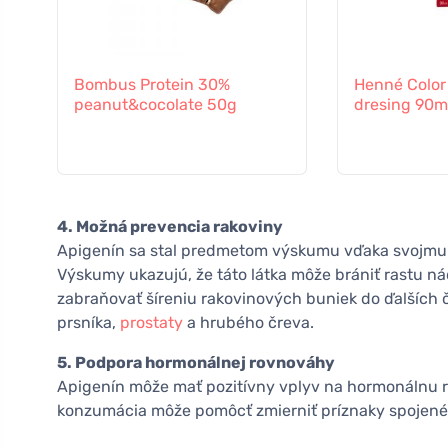
Bombus Protein 30%
Henné Colo
peanut&cocolate 50g
dresing 90
4. Možná prevencia rakoviny
Apigenín sa stal predmetom výskumu vďaka svojmu 
Výskumy ukazujú, že táto látka môže brániť rastu 
zabraňovať šíreniu rakovinových buniek do ďalších č
prsníka,
prostaty
a hrubého čreva.
5. Podpora hormonálnej rovnováhy
Apigenín môže mať pozitívny vplyv na hormonálnu r
konzumácia môže pomôcť zmierniť príznaky spojen