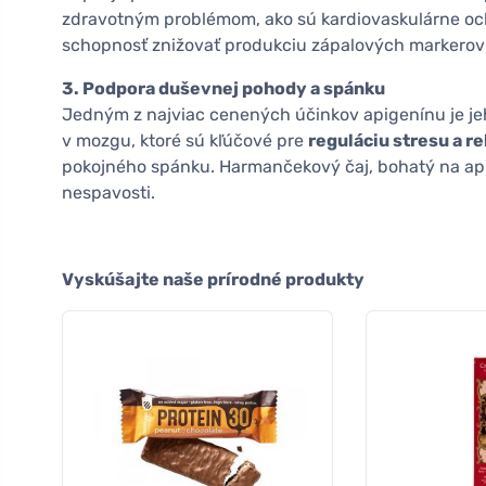
zdravotným problémom, ako sú kardiovaskulárne ocho
schopnosť znižovať produkciu zápalových markerov 
3. Podpora duševnej pohody a spánku
Jedným z najviac cenených účinkov apigenínu je je
v mozgu, ktoré sú kľúčové pre
reguláciu stresu a re
pokojného spánku. Harmančekový čaj, bohatý na api
nespavosti.
Vyskúšajte naše prírodné produkty