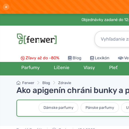
×
Objednávky zadané do 12:
Zľavy až do -80%
Blog
Lexikón
Ve
Parfumy
Líčenie
Vlasy
Pleť
Ferwer
Blog
Zdravie
Ako apigenín chráni bunky a 
Dámske parfumy
Pánske parfumy
U