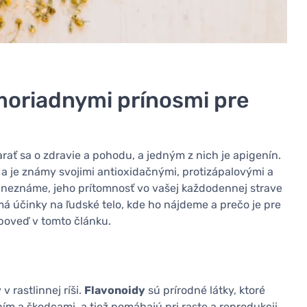
imoriadnymi prínosmi pre
rať sa o zdravie a pohodu, a jedným z nich je apigenín.
h a je známy svojimi antioxidačnými, protizápalovými a
 neznáme, jeho prítomnosť vo vašej každodennej strave
á účinky na ľudské telo, kde ho nájdeme a prečo je pre
dpoveď v tomto článku.
 rastlinnej ríši.
Flavonoidy
sú prírodné látky, ktoré
ím a škodcami, a tiež pomáhajú pri raste a reprodukcii.