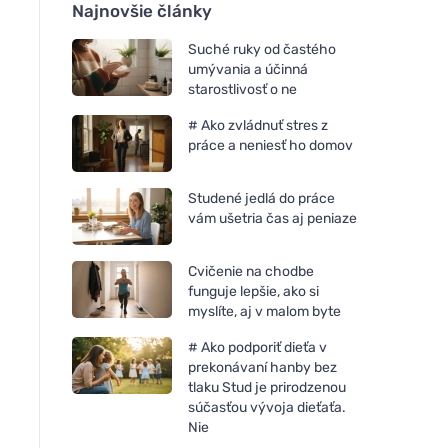
Najnovšie články
Suché ruky od častého
umývania a účinná
starostlivosť o ne
# Ako zvládnuť stres z
práce a neniesť ho domov
Studené jedlá do práce
vám ušetria čas aj peniaze
Cvičenie na chodbe
funguje lepšie, ako si
myslíte, aj v malom byte
# Ako podporiť dieťa v
prekonávaní hanby bez
tlaku Stud je prirodzenou
súčasťou vývoja dieťaťa.
Nie