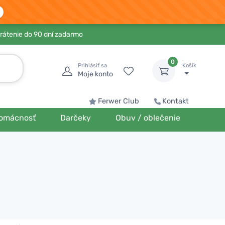
rátenie do 90 dní zadarmo
0
Prihlásiť sa
Košík
Moje konto
Ferwer Club
Kontakt
omácnosť
Darčeky
Obuv / oblečenie