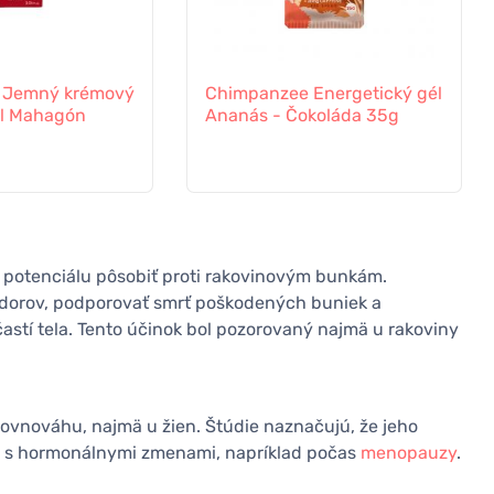
r Jemný krémový
Chimpanzee Energetický gél
ml Mahagón
Ananás - Čokoláda 35g
potenciálu pôsobiť proti rakovinovým bunkám.
nádorov, podporovať smrť poškodených buniek a
astí tela. Tento účinok bol pozorovaný najmä u rakoviny
ovnováhu, najmä u žien. Štúdie naznačujú, že jeho
é s hormonálnymi zmenami, napríklad počas
menopauzy
.