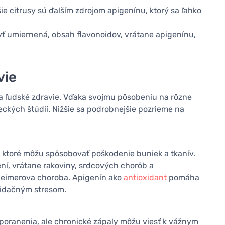
ie citrusy sú ďalším zdrojom apigenínu, ktorý sa ľahko
yť umiernená, obsah flavonoidov, vrátane apigenínu,
vie
a ľudské zdravie. Vďaka svojmu pôsobeniu na rôzne
kých štúdií. Nižšie sa podrobnejšie pozrieme na
, ktoré môžu spôsobovať poškodenie buniek a tkanív.
ní, vrátane rakoviny, srdcových chorôb a
heimerova choroba. Apigenín ako
antioxidant
pomáha
oxidačným stresom.
o poranenia, ale chronické zápaly môžu viesť k vážnym