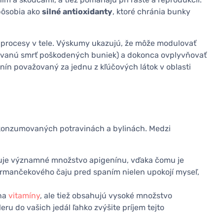
 pôsobia ako
silné antioxidanty
, ktoré chránia bunky
procesy v tele. Výskumy ukazujú, že môže modulovať
ovanú smrť poškodených buniek) a dokonca ovplyvňovať
nín považovaný za jednu z kľúčových látok v oblasti
konzumovaných potravinách a bylinách. Medzi
je významné množstvo apigenínu, vďaka čomu je
armančekového čaju pred spaním nielen upokojí myseľ,
 na
vitamíny
, ale tiež obsahujú vysoké množstvo
eru do vašich jedál ľahko zvýšite príjem tejto