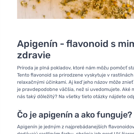
Apigenín - flavonoid s m
zdravie
Príroda je plná pokladov, ktoré nám môžu pomôcť sta
Tento flavonoid sa prirodzene vyskytuje v rastlinác
relaxačnými účinkami. Aj keď jeho názov môže znieť
je pravdepodobne väčšia, než si uvedomujete. Aké m
nás taký dôležitý? Na všetky tieto otázky nájdete o
Čo je apigenín a ako funguje?
Apigenín je jedným z najprebádanejších flavonoidov v
dodávajú rastlinám farbu, chránia ich pred UV žiaren