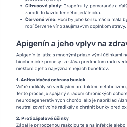
Citrusové plody
: Grapefruity, pomaranče a ďalš
zaradí do každodenného jedálnička.
Červené víno
: Hoci by jeho konzumácia mala b
robí červené víno zaujímavým doplnkom stravy.
Apigenín a jeho vplyv na zdra
Apigenín je látka s mnohými priaznivými účinkami n
biochemické procesy sa stáva predmetom radu vedec
niektoré z jeho najvýznamnejších benefitov.
1. Antioxidačná ochrana buniek
Voľné radikály sú vedľajšími produktmi metabolizmu
Tento proces je spájaný s radom chronických ochore
neurodegeneratívnych chorôb, ako je napríklad Alz
neutralizovať voľné radikály a chrániť bunky pred 
2. Protizápalové účinky
Zápal je prirodzenou reakciou tela na infekcie aleb