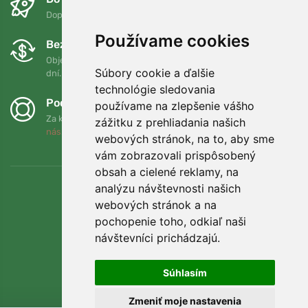
Doprava zadarmo pri objednávkach nad 75 EUR
Používame cookies
Bezplatná výmena a vrátenie tovaru
Objednávku môžete kedykoľvek vrátiť alebo vymeniť do 90
Súbory cookie a ďalšie
dní.
technológie sledovania
Podporujeme Trees.org
používame na zlepšenie vášho
Za každú objednávku zasadíme strom! Prečítajte si viac
O
zážitku z prehliadania našich
nás
.
webových stránok, na to, aby sme
vám zobrazovali prispôsobený
obsah a cielené reklamy, na
analýzu návštevnosti našich
webových stránok a na
pochopenie toho, odkiaľ naši
návštevníci prichádzajú.
Súhlasím
Zmeniť moje nastavenia