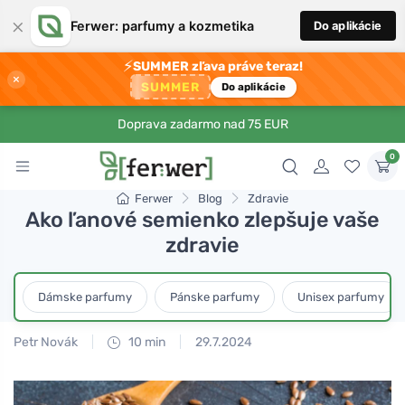
×
Ferwer: parfumy a kozmetika
Do aplikácie
⚡
SUMMER zľava práve teraz!
×
SUMMER
Do aplikácie
Doprava zadarmo nad 75 EUR
0
Ferwer
Blog
Zdravie
Ako ľanové semienko zlepšuje vaše
zdravie
Dámske parfumy
Pánske parfumy
Unisex parfumy
Petr Novák
10 min
29.7.2024