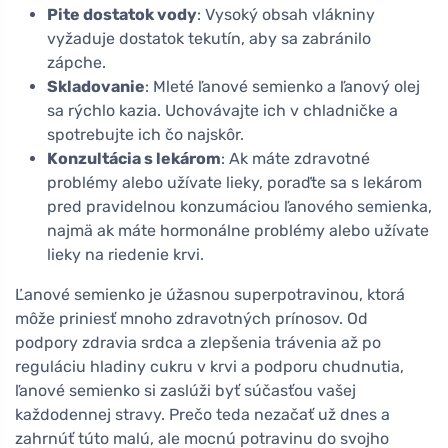
Pite dostatok vody
: Vysoký obsah vlákniny
vyžaduje dostatok tekutín, aby sa zabránilo
zápche.
Skladovanie
: Mleté ľanové semienko a ľanový olej
sa rýchlo kazia. Uchovávajte ich v chladničke a
spotrebujte ich čo najskôr.
Konzultácia s lekárom
: Ak máte zdravotné
problémy alebo užívate lieky, poraďte sa s lekárom
pred pravidelnou konzumáciou ľanového semienka,
najmä ak máte hormonálne problémy alebo užívate
lieky na riedenie krvi.
Ľanové semienko je úžasnou superpotravinou, ktorá
môže priniesť mnoho zdravotných prínosov. Od
podpory zdravia srdca a zlepšenia trávenia až po
reguláciu hladiny cukru v krvi a podporu chudnutia,
ľanové semienko si zaslúži byť súčasťou vašej
každodennej stravy. Prečo teda nezačať už dnes a
zahrnúť túto malú, ale mocnú potravinu do svojho