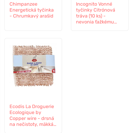
Chimpanzee
Incognito Vonné
Energetická tyčinka
tyčinky Citrónová
- Chrumkavý arašid
tráva (10 ks) -
nevonia ťažkému
hmyzu
Ecodis La Droguerie
Ecologique by
Copper wire - drsná
na nečistoty, mäkká
na povrchy