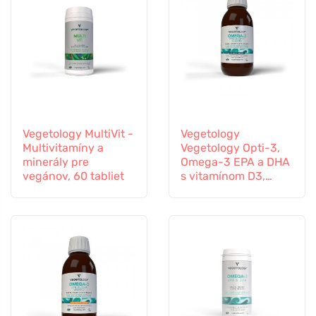
Vegetology MultiVit -
Vegetology
Multivitamíny a
Vegetology Opti-3,
minerály pre
Omega-3 EPA a DHA
vegánov, 60 tabliet
s vitamínom D3,
tekutý 150 ml, bez
príchute