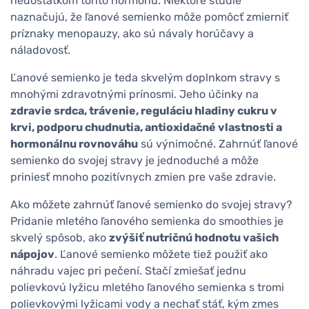
nedostatkom tohto hormónu. Niektoré štúdie
naznačujú, že ľanové semienko môže pomôcť zmierniť
príznaky menopauzy, ako sú návaly horúčavy a
náladovosť.
Ľanové semienko je teda skvelým doplnkom stravy s
mnohými zdravotnými prínosmi. Jeho účinky na
zdravie srdca, trávenie, reguláciu hladiny cukru v
krvi, podporu chudnutia, antioxidačné vlastnosti a
hormonálnu rovnováhu
sú výnimočné. Zahrnúť ľanové
semienko do svojej stravy je jednoduché a môže
priniesť mnoho pozitívnych zmien pre vaše zdravie.
Ako môžete zahrnúť ľanové semienko do svojej stravy?
Pridanie mletého ľanového semienka do smoothies je
skvelý spôsob, ako
zvýšiť nutričnú hodnotu vašich
nápojov
. Ľanové semienko môžete tiež použiť ako
náhradu vajec pri pečení. Stačí zmiešať jednu
polievkovú lyžicu mletého ľanového semienka s tromi
polievkovými lyžicami vody a nechať stáť, kým zmes