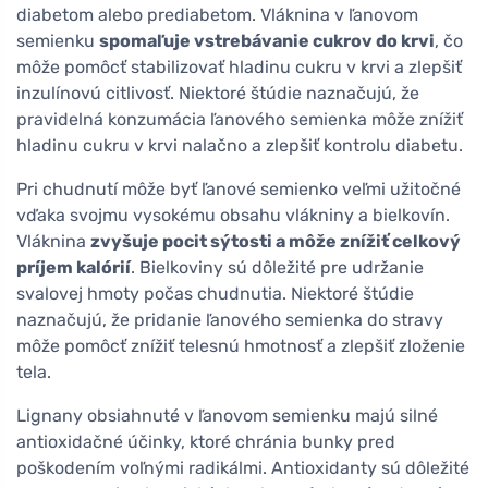
diabetom alebo prediabetom. Vláknina v ľanovom
semienku
spomaľuje vstrebávanie cukrov do krvi
, čo
môže pomôcť stabilizovať hladinu cukru v krvi a zlepšiť
inzulínovú citlivosť. Niektoré štúdie naznačujú, že
pravidelná konzumácia ľanového semienka môže znížiť
hladinu cukru v krvi nalačno a zlepšiť kontrolu diabetu.
Pri chudnutí môže byť ľanové semienko veľmi užitočné
vďaka svojmu vysokému obsahu vlákniny a bielkovín.
Vláknina
zvyšuje pocit sýtosti a môže znížiť celkový
príjem kalórií
. Bielkoviny sú dôležité pre udržanie
svalovej hmoty počas chudnutia. Niektoré štúdie
naznačujú, že pridanie ľanového semienka do stravy
môže pomôcť znížiť telesnú hmotnosť a zlepšiť zloženie
tela.
Lignany obsiahnuté v ľanovom semienku majú silné
antioxidačné účinky, ktoré chránia bunky pred
poškodením voľnými radikálmi. Antioxidanty sú dôležité