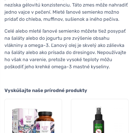
nezíska gélovitú konzistenciu. Táto zmes môže nahradiť
jedno vajce v pečení. Mleté ľanové semienko možno
pridať do chleba, muffinov, sušienok a iného pečiva.
Celé alebo mleté ľanové semienko môžete tiež posypať
na šaláty alebo do jogurtu pre zvýšenie obsahu
vlákniny a omega-3. Ľanový olej je skvelý ako zálievka
na šaláty alebo ako prísada do dresingov. Nepoužívajte
ho však na varenie, pretože vysoké teploty môžu
poškodiť jeho krehké omega-3 mastné kyseliny.
Vyskúšajte naše prírodné produkty