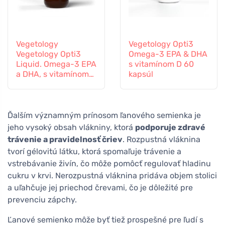
Vegetology
Vegetology Opti3
Vegetology Opti3
Omega-3 EPA & DHA
Liquid. Omega-3 EPA
s vitamínom D 60
a DHA, s vitamínom
kapsúl
D, 150 ml
Ďalším významným prínosom ľanového semienka je
jeho vysoký obsah vlákniny, ktorá
podporuje zdravé
trávenie a pravidelnosť čriev
. Rozpustná vláknina
tvorí gélovitú látku, ktorá spomaľuje trávenie a
vstrebávanie živín, čo môže pomôcť regulovať hladinu
cukru v krvi. Nerozpustná vláknina pridáva objem stolici
a uľahčuje jej priechod črevami, čo je dôležité pre
prevenciu zápchy.
Ľanové semienko môže byť tiež prospešné pre ľudí s