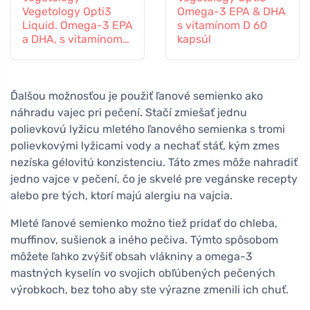
Vegetology Opti3
Omega-3 EPA & DHA
Liquid. Omega-3 EPA
s vitamínom D 60
a DHA, s vitamínom
kapsúl
D, 150 ml
Ďalšou možnosťou je použiť ľanové semienko ako
náhradu vajec pri pečení. Stačí zmiešať jednu
polievkovú lyžicu mletého ľanového semienka s tromi
polievkovými lyžicami vody a nechať stáť, kým zmes
nezíska gélovitú konzistenciu. Táto zmes môže nahradiť
jedno vajce v pečení, čo je skvelé pre vegánske recepty
alebo pre tých, ktorí majú alergiu na vajcia.
Mleté ľanové semienko možno tiež pridať do chleba,
muffinov, sušienok a iného pečiva. Týmto spôsobom
môžete ľahko zvýšiť obsah vlákniny a omega-3
mastných kyselín vo svojich obľúbených pečených
výrobkoch, bez toho aby ste výrazne zmenili ich chuť.