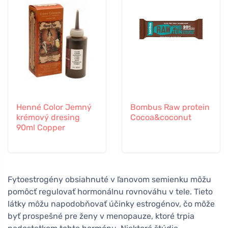
Henné Color Jemný
Bombus Raw protein
krémový dresing
Cocoa&coconut
90ml Copper
Fytoestrogény obsiahnuté v ľanovom semienku môžu
pomôcť regulovať hormonálnu rovnováhu v tele. Tieto
látky môžu napodobňovať účinky estrogénov, čo môže
byť prospešné pre ženy v menopauze, ktoré trpia