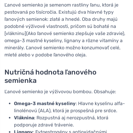
Ľanové semienko je semenom rastliny ľanu, ktorá je
pestovaná po tisícročia. Existujú dva hlavné typy
ľanových semienok: zlaté a hnedé. Oba druhy majú
podobné výživové vlastnosti, pričom sú bohaté na
[vlákninu](Ako ľanové semienko zlepšuje vaše zdravie),
omega-3 mastné kyseliny, lignany a rôzne vitamíny a
minerály. Ľanové semienko možno konzumovať celé,
mleté alebo v podobe ľanového oleja.
Nutričná hodnota ľanového
semienka
Ľanové semienko je výživovou bombou. Obsahuje:
Omega-3 mastné kyseliny
: Hlavne kyselinu alfa-
linolénovú (ALA), ktorá je prospešná pre srdce.
Vláknina
: Rozpustná aj nerozpustná, ktorá
podporuje zdravé trávenie.
Lignany
: Fytoestrogény s antioxidačnými