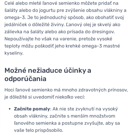
Celé alebo mleté ľanové semienko môžete pridať na
šaláty alebo do jogurtu pre zvýšenie obsahu vlákniny a
omega-3. Je to jednoduchý spôsob, ako obohatiť svoj
jedálniček o dôležité živiny. Ľanový olej je skvelý ako
zálievka na šaláty alebo ako prísada do dresingov.
Nepoužívajte ho však na varenie, pretože vysoké
teploty môžu poškodiť jeho krehké omega-3 mastné
kyseliny.
Možné nežiaduce účinky a
odporúčania
Hoci ľanové semienko má mnoho zdravotných prínosov,
je dôležité si uvedomiť niekoľko vecí:
Začnite pomaly
: Ak nie ste zvyknutí na vysoký
obsah vlákniny, začnite s menším množstvom
ľanového semienka a postupne zvyšujte, aby sa
vaše telo prispôsobilo.