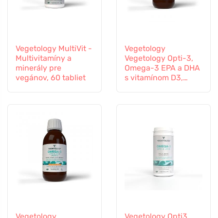
Vegetology MultiVit -
Vegetology
Multivitamíny a
Vegetology Opti-3,
minerály pre
Omega-3 EPA a DHA
vegánov, 60 tabliet
s vitamínom D3,
tekutý 150 ml, bez
príchute
Vegetology
Vegetology Opti3