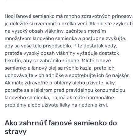
Hoci ľanové semienko má mnoho zdravotných prínosov,
je dôležité si uvedomiť niekoľko vecí. Ak nie ste zvyknutí
na vysoký obsah vlákniny, začnite s menším
množstvom ľanového semienka a postupne zvyšujte,
aby sa vaše telo prispôsobilo. Pite dostatok vody,
pretože vysoký obsah vlákniny vyžaduje dostatok
tekutín, aby sa zabránilo zápche. Mleté ľanové
semienko a ľanový olej sa rýchlo kazia, preto ich
uchovávajte v chladničke a spotrebujte ich čo najskôr.
Ak máte zdravotné problémy alebo užívate lieky,
poraďte sa s lekárom pred pravidelnou konzumáciou
ľanového semienka, najmä ak máte hormonálne
problémy alebo užívate lieky na riedenie krvi.
Ako zahrnúť ľanové semienko do
stravy