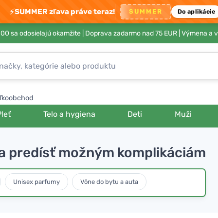
⚡
SUMMER zľava práve teraz!
SUMMER
Do aplikácie
00 sa odosielajú okamžite |
Doprava zadarmo nad 75 EUR
| Výmena a v
ľkoobchod
Pleť
Telo a hygiena
Deti
Muži
i a predísť možným komplikáciám
Unisex parfumy
Vône do bytu a auta