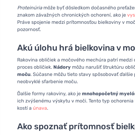
Proteinúria
môže byť dôsledkom dočasného preťaženia 
znakom závažných chronických ochorení, ako je
vys
Práve spojenie medzi prítomnosťou bielkoviny v moči 
pozornosť.
Akú úlohu hrá bielkovina v mo
Rakovina obličiek a močového mechúra patrí medzi o
proces obličiek.
Nádory
môžu narušiť štruktúru obli
moču
. Súčasne môžu tieto stavy spôsobovať ďalšie p
neobvyklé sfarbenie moču.
Ďalšie formy rakoviny, ako je
mnohopočetný myel
ich zvýšenému výskytu v moči. Tento typ ochorenia v
kostí a
únava
.
Ako spoznať prítomnosť bielk