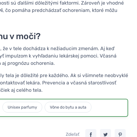
osti sú ďalšími dôležitými faktormi. Zároveň je vhodné
vi
, čo pomáha predchádzať ochoreniam, ktoré môžu
nu v moči?
, že v tele dochádza k nežiaducim zmenám. Aj keď
yť impulzom k vyhľadaniu lekárskej pomoci. Včasná
h aj prognózu ochorenia.
 tela je dôležité pre každého. Ak si všimnete neobvyklé
ntaktovať lekára. Prevencia a včasná starostlivosť
iek aj celého tela.
Unisex parfumy
Vône do bytu a auta
Zdieľať