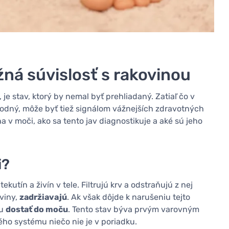
žná súvislosť s rakovinou
je stav, ktorý by nemal byť prehliadaný. Zatiaľ čo v
kodný, môže byť tiež signálom vážnejších zdravotných
a v moči, ako sa tento jav diagnostikuje a aké sú jeho
i?
utín a živín v tele. Filtrujú krv a odstraňujú z nej
oviny,
zadržiavajú
. Ak však dôjde k narušeniu tejto
žu
dostať do moču
. Tento stav býva prvým varovným
ho systému niečo nie je v poriadku.