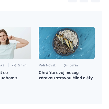
ská
5 min
Petr Novák
5 min
iť so
Chráňte svoj mozog
 uchom z
zdravou stravou Mind diéty