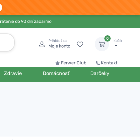
rátenie do 90 dní zadarmo
0
Prihlásiť sa
Košík
Moje konto
Ferwer Club
Kontakt
Zdravie
Domácnosť
Darčeky