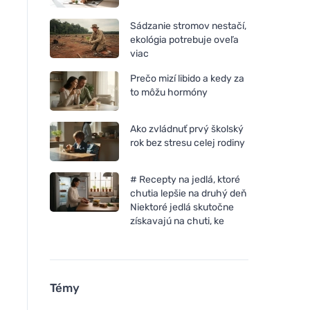
Sádzanie stromov nestačí,
ekológia potrebuje oveľa
viac
Prečo mizí libido a kedy za
to môžu hormóny
Ako zvládnuť prvý školský
rok bez stresu celej rodiny
# Recepty na jedlá, ktoré
chutia lepšie na druhý deň
Niektoré jedlá skutočne
získavajú na chuti, ke
Témy