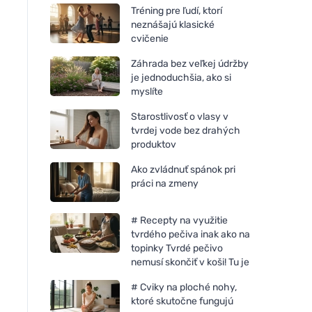
Tréning pre ľudí, ktorí
neznášajú klasické
cvičenie
Záhrada bez veľkej údržby
je jednoduchšia, ako si
myslíte
Starostlivosť o vlasy v
tvrdej vode bez drahých
produktov
Ako zvládnuť spánok pri
práci na zmeny
# Recepty na využitie
tvrdého pečiva inak ako na
topinky Tvrdé pečivo
nemusí skončiť v koši! Tu je
# Cviky na ploché nohy,
ktoré skutočne fungujú