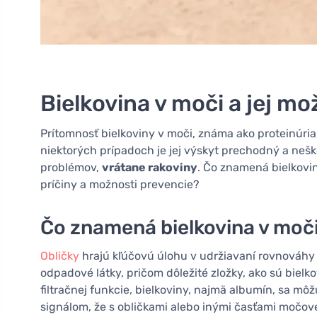
Bielkovina v moči a jej mo
Prítomnosť bielkoviny v moči, známa ako proteinúria, 
niektorých prípadoch je jej výskyt prechodný a neš
problémov,
vrátane rakoviny
. Čo znamená bielkovin
príčiny a možnosti prevencie?
Čo znamená bielkovina v moč
Obličky
hrajú kľúčovú úlohu v udržiavaní rovnováhy tek
odpadové látky, pričom dôležité zložky, ako sú bielk
filtračnej funkcie, bielkoviny, najmä albumín, sa mô
signálom, že s obličkami alebo inými časťami močové