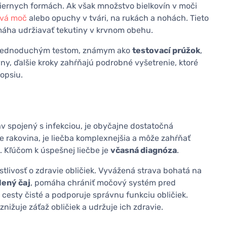
iernych formách. Ak však množstvo bielkovín v moči
ivá moč
alebo opuchy v tvári, na rukách a nohách. Tieto
máha udržiavať tekutiny v krvnom obehu.
či jednoduchým testom, známym ako
testovací prúžok
,
ívny, ďalšie kroky zahŕňajú podrobné vyšetrenie, ktoré
iopsiu.
stav spojený s infekciou, je obyčajne dostatočná
je rakovina, je liečba komplexnejšia a môže zahŕňať
. Kľúčom k úspešnej liečbe je
včasná diagnóza
.
livosť o zdravie obličiek. Vyvážená strava bohatá na
lený čaj
, pomáha chrániť močový systém pred
cesty čisté a podporuje správnu funkciu obličiek.
znižuje záťaž obličiek a udržuje ich zdravie.