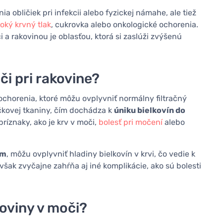
obličiek pri infekcii alebo fyzickej námahe, ale tiež
oký krvný tlak
, cukrovka alebo onkologické ochorenia.
a rakovinou je oblasťou, ktorá si zaslúži zvýšenú
či pri rakovine?
chorenia, ktoré môžu ovplyvniť normálny filtračný
čkovej tkaniny, čím dochádza k
úniku bielkovín do
ríznaky, ako je krv v moči,
bolesť pri močení
alebo
óm
, môžu ovplyvniť hladiny bielkovín v krvi, čo vedie k
šak zvyčajne zahŕňa aj iné komplikácie, ako sú bolesti
oviny v moči?