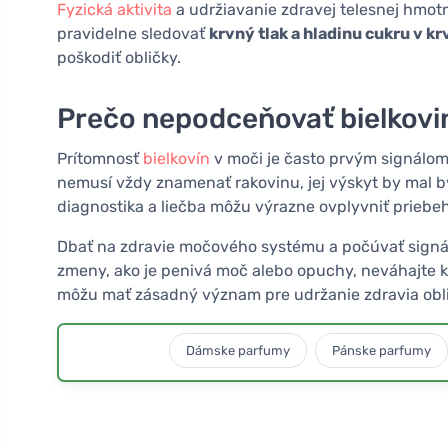
Fyzická aktivita
a udržiavanie zdravej telesnej hmotn
pravidelne sledovať
krvný tlak a hladinu cukru v kr
poškodiť obličky.
Prečo nepodceňovať bielkovi
Prítomnosť
bielkovín
v moči je často prvým signálom
nemusí vždy znamenať rakovinu, jej výskyt by mal b
diagnostika a liečba môžu výrazne ovplyvniť priebe
Dbať na zdravie močového systému a počúvať signály
zmeny, ako je penivá moč alebo opuchy, neváhajte ko
môžu mať zásadný význam pre udržanie zdravia oblič
Dámske parfumy
Pánske parfumy