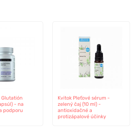
 Glutatión
Kvitok Pleťové sérum -
apsúl) - na
zelený čaj (10 ml) -
 a podporu
antioxidačné a
protizápalové účinky