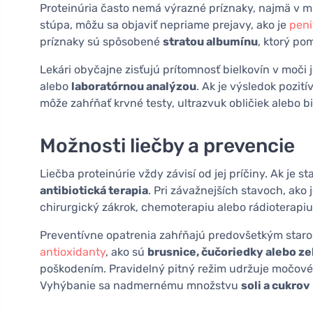
Proteinúria často nemá výrazné príznaky, najmä v m
stúpa, môžu sa objaviť nepriame prejavy, ako je
pen
príznaky sú spôsobené
stratou albumínu
, ktorý po
Lekári obyčajne zisťujú prítomnosť bielkovín v mo
alebo
laboratórnou analýzou
. Ak je výsledok pozit
môže zahŕňať krvné testy, ultrazvuk obličiek alebo b
Možnosti liečby a prevencie
Liečba proteinúrie vždy závisí od jej príčiny. Ak je 
antibiotická terapia
. Pri závažnejších stavoch, ako 
chirurgický zákrok, chemoterapiu alebo rádioterapiu
Preventívne opatrenia zahŕňajú predovšetkým starost
antioxidanty
, ako sú
brusnice, čučoriedky alebo ze
poškodením. Pravidelný pitný režim udržuje močové 
Vyhýbanie sa nadmernému množstvu
soli a cukrov