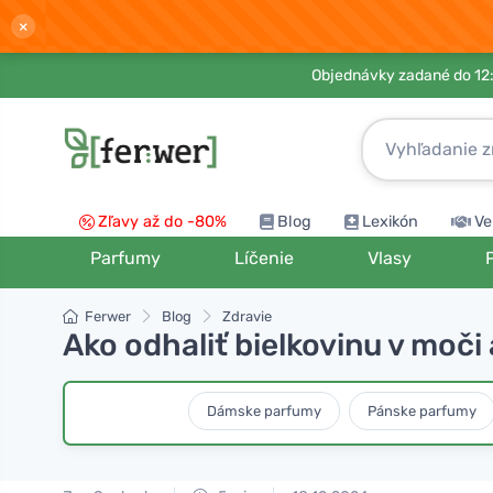
×
Objednávky zadané do 12:
Zľavy až do -80%
Blog
Lexikón
Ve
Parfumy
Líčenie
Vlasy
Ferwer
Blog
Zdravie
Ako odhaliť bielkovinu v moč
Dámske parfumy
Pánske parfumy