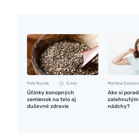
Petr Novák
5 min
Martina Doman
Účinky konopných
Ako si porad
semienok na telo aj
zalehnutým
duševné zdravie
nádchy?