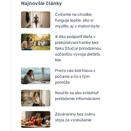
Najnovšie články
Cvičenie na chodbe
funguje lepšie, ako si
myslíte, aj v malom byte
# Ako podporiť dieťa v
prekonávaní hanby bez
tlaku Stud je prirodzenou
súčasťou vývoja dieťaťa.
Nie
Prečo nás bolí hlava z
počasia a čo s tým
pomôže
Naučte sa ako zvládnuť
preťaženie informáciami
Zaváraniny bez cukru
stoja za vyskúšanie