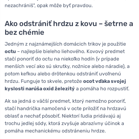
nezachrániš", opak môže byť pravdou.
Ako odstrániť hrdzu z kovu – šetrne a
bez chémie
Jedným z najznámejších domácich trikov je použitie
octu
– najlepšie bieleho liehového. Kovový predmet
stačí ponoriť do octu na niekoľko hodín (v prípade
menších vecí ako sú skrutky, nožnice alebo náradie), a
potom kefkou alebo drôtenkou odstrániť uvoľnenú
hrdzu. Funguje to skvele, pretože
ocot vďaka svojej
kyslosti narúša oxid železitý
a pomáha ho rozpustiť.
Ak sa jedná o väčší predmet, ktorý nemožno ponoriť,
stačí handrička namočená v octe priložiť na hrdzavú
oblasť a nechať pôsobiť. Niektorí ľudia pridávajú aj
trochu jedlej sódy, ktorá zvyšuje abrazívny účinok a
pomáha mechanickému odstráneniu hrdze.