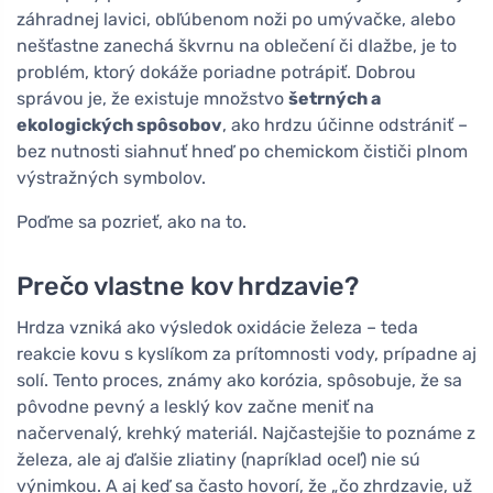
záhradnej lavici, obľúbenom noži po umývačke, alebo
nešťastne zanechá škvrnu na oblečení či dlažbe, je to
problém, ktorý dokáže poriadne potrápiť. Dobrou
správou je, že existuje množstvo
šetrných a
ekologických spôsobov
, ako hrdzu účinne odstrániť –
bez nutnosti siahnuť hneď po chemickom čističi plnom
výstražných symbolov.
Poďme sa pozrieť, ako na to.
Prečo vlastne kov hrdzavie?
Hrdza vzniká ako výsledok oxidácie železa – teda
reakcie kovu s kyslíkom za prítomnosti vody, prípadne aj
solí. Tento proces, známy ako korózia, spôsobuje, že sa
pôvodne pevný a lesklý kov začne meniť na
načervenalý, krehký materiál. Najčastejšie to poznáme z
železa, ale aj ďalšie zliatiny (napríklad oceľ) nie sú
výnimkou. A aj keď sa často hovorí, že „čo zhrdzavie, už