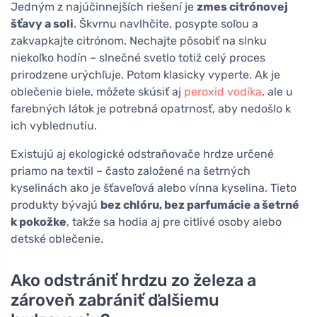
Jedným z najúčinnejších riešení je
zmes citrónovej
šťavy a soli
. Škvrnu navlhčite, posypte soľou a
zakvapkajte citrónom. Nechajte pôsobiť na slnku
niekoľko hodín – slnečné svetlo totiž celý proces
prirodzene urýchľuje. Potom klasicky vyperte. Ak je
oblečenie biele, môžete skúsiť aj
peroxid vodíka
, ale u
farebných látok je potrebná opatrnosť, aby nedošlo k
ich vyblednutiu.
Existujú aj ekologické odstraňovače hrdze určené
priamo na textil – často založené na šetrných
kyselinách ako je šťaveľová alebo vínna kyselina. Tieto
produkty bývajú
bez chlóru, bez parfumácie a šetrné
k pokožke
, takže sa hodia aj pre citlivé osoby alebo
detské oblečenie.
Ako odstrániť hrdzu zo železa a
zároveň zabrániť ďalšiemu