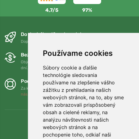
4,7/5
97%
Do druhého dňa a bezplatne
Doprava zadarmo pri objednávkach nad 75 EUR
Používame cookies
Bezplatná výmena a vrátenie tovaru
Objednávku môžete kedykoľvek vrátiť alebo vymeniť do 90
Súbory cookie a ďalšie
dní.
technológie sledovania
Podporujeme Trees.org
používame na zlepšenie vášho
Za každú objednávku zasadíme strom! Prečítajte si viac
O
zážitku z prehliadania našich
nás
.
webových stránok, na to, aby sme
vám zobrazovali prispôsobený
obsah a cielené reklamy, na
analýzu návštevnosti našich
webových stránok a na
pochopenie toho, odkiaľ naši