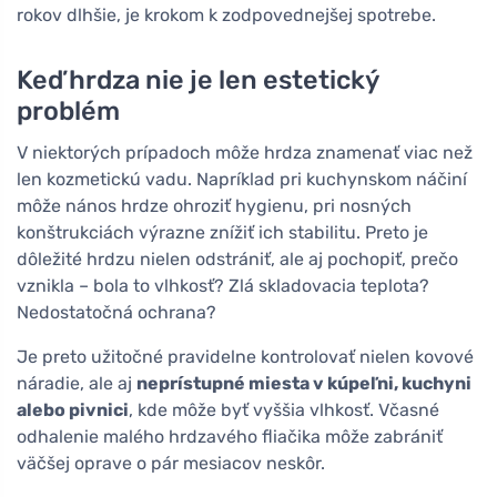
rokov dlhšie, je krokom k zodpovednejšej spotrebe.
Keď hrdza nie je len estetický
problém
V niektorých prípadoch môže hrdza znamenať viac než
len kozmetickú vadu. Napríklad pri kuchynskom náčiní
môže nános hrdze ohroziť hygienu, pri nosných
konštrukciách výrazne znížiť ich stabilitu. Preto je
dôležité hrdzu nielen odstrániť, ale aj pochopiť, prečo
vznikla – bola to vlhkosť? Zlá skladovacia teplota?
Nedostatočná ochrana?
Je preto užitočné pravidelne kontrolovať nielen kovové
náradie, ale aj
neprístupné miesta v kúpeľni, kuchyni
alebo pivnici
, kde môže byť vyššia vlhkosť. Včasné
odhalenie malého hrdzavého fliačika môže zabrániť
väčšej oprave o pár mesiacov neskôr.