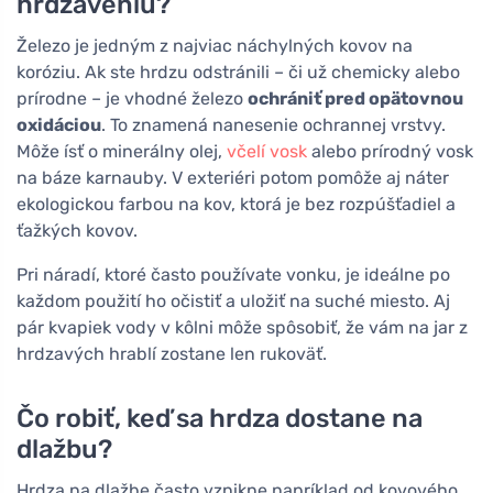
hrdzaveniu?
Železo je jedným z najviac náchylných kovov na
koróziu. Ak ste hrdzu odstránili – či už chemicky alebo
prírodne – je vhodné železo
ochrániť pred opätovnou
oxidáciou
. To znamená nanesenie ochrannej vrstvy.
Môže ísť o minerálny olej,
včelí vosk
alebo prírodný vosk
na báze karnauby. V exteriéri potom pomôže aj náter
ekologickou farbou na kov, ktorá je bez rozpúšťadiel a
ťažkých kovov.
Pri náradí, ktoré často používate vonku, je ideálne po
každom použití ho očistiť a uložiť na suché miesto. Aj
pár kvapiek vody v kôlni môže spôsobiť, že vám na jar z
hrdzavých hrablí zostane len rukoväť.
Čo robiť, keď sa hrdza dostane na
dlažbu?
Hrdza na dlažbe často vznikne napríklad od kovového