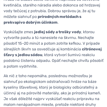
kvetináča, starého náradia alebo dokonca od hrdzavej
vody tečúcej z potrubia. Dobrou správou je, že aj tu
môžete siahnuť po
prírodných metódach s
prekvapivo dobrým účinkom
.
Vyskúšajte zmes
jedlej sódy a trošky vody
, ktorou
vytvoríte pastu a tú nanesiete na škvrnu. Nechajte
pôsobiť 15–20 minút a potom zotrite kefkou. V prípade
silnejších škvŕn sa osvedčuje aj kombinácia
citrónovej
šťavy s jedlou sódou
, ktorá vytvorí šumivú reakciu
podobnú čisteniu odpadu. Opäť nechajte chvíľu pôsobiť
a potom vydrhnite.
Ak nič z toho nepomáha, poslednou možnosťou je
siahnuť po ekologickom odstraňovači hrdze na báze
kyseliny šťaveľovej, ktorý je biologicky odbúrateľný a
účinný aj na pórovité materiály, ako je prírodný kameň.
Je však dôležité najprv vyskúšať reakciu prípravku na
malom nenápadnom mieste, pretože niektoré druhy