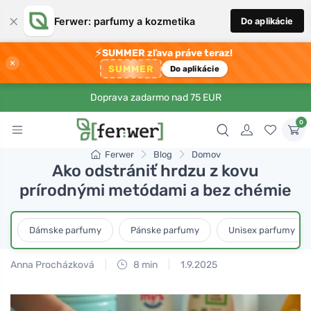
×
Ferwer: parfumy a kozmetika
Do aplikácie
⚡
SUMMER zľava práve teraz!
×
SUMMER
Do aplikácie
Doprava zadarmo nad 75 EUR
0
Ferwer
Blog
Domov
Ako odstrániť hrdzu z kovu
prírodnými metódami a bez chémie
Dámske parfumy
Pánske parfumy
Unisex parfumy
Anna Procházková
8 min
1.9.2025