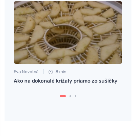
Eva Novotná
8 min
Jan S
Ako na dokonalé krížaly priamo zo sušičky
Efekt
sten