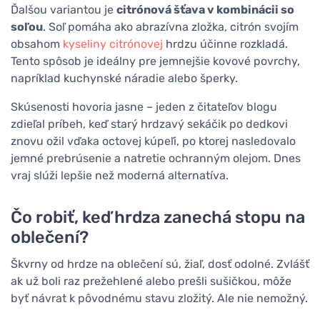
Ďalšou variantou je
citrónová šťava v kombinácii so
soľou
. Soľ pomáha ako abrazívna zložka, citrón svojím
obsahom
kyseliny citrónovej
hrdzu účinne rozkladá.
Tento spôsob je ideálny pre jemnejšie kovové povrchy,
napríklad kuchynské náradie alebo šperky.
Skúsenosti hovoria jasne – jeden z čitateľov blogu
zdieľal príbeh, keď starý hrdzavý sekáčik po dedkovi
znovu ožil vďaka octovej kúpeľi, po ktorej nasledovalo
jemné prebrúsenie a natretie ochranným olejom. Dnes
vraj slúži lepšie než moderná alternatíva.
Čo robiť, keď hrdza zanechá stopu na
oblečení?
Škvrny od hrdze na oblečení sú, žiaľ, dosť odolné. Zvlášť
ak už boli raz prežehlené alebo prešli sušičkou, môže
byť návrat k pôvodnému stavu zložitý. Ale nie nemožný.