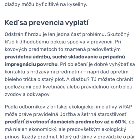
dlažby môžu byť citlivé na kyseliny.
Keď sa prevencia vyplatí
Odstrániť hrdzu je len jedna časť problému. Skutočný
kľúč k dlhodobému pokoju spočíva v prevencii. Pri
kovových predmetoch to znamená predovšetkým
pravidelnú údržbu, suché skladovanie a prípadnú
impregnáciu povrchu
. Pri oblečení je dobré vyhýbať sa
kontaktu s hrdzavými predmetmi – napríklad opretím
bieleho trička o starý plot. A dlažbu? Tú môžete chrániť
podložkami pod kvetináče alebo pravidelnou kontrolou
zvodov a odkvapov.
Podľa odborníkov z britskej ekologickej iniciatívy WRAP
môže práve pravidelná údržba a šetrná starostlivosť
predĺžiť životnosť domácich predmetov až o 60 %
, čo
má nielen ekonomický, ale predovšetkým ekologický
prínos. Každý predmet, ktorý udržíme v prevádzke o pár