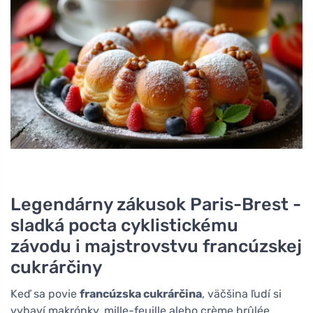
Legendárny zákusok Paris-Brest -
sladká pocta cyklistickému
závodu i majstrovstvu francúzskej
cukrárčiny
Keď sa povie
francúzska cukrárčina
, väčšina ľudí si
vybaví makrónky, mille-feuille alebo crème brûlée.