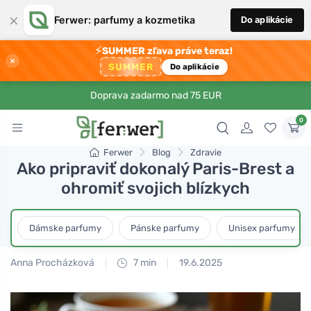
×
Ferwer: parfumy a kozmetika
Do aplikácie
⚡
SUMMER zľava práve teraz!
×
SUMMER
Do aplikácie
Doprava zadarmo nad 75 EUR
0
Ferwer
Blog
Zdravie
Ako pripraviť dokonalý Paris-Brest a
ohromiť svojich blízkych
Dámske parfumy
Pánske parfumy
Unisex parfumy
Anna Procházková
7 min
19.6.2025