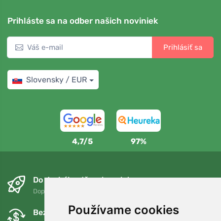
Prihláste sa na odber našich noviniek
Prihlásiť sa
Slovensky / EUR
4,7/5
97%
Do druhého dňa a bezplatne
Doprava zadarmo pri objednávkach nad 75 EUR
Používame cookies
Bezplatná výmena a vrátenie tovaru