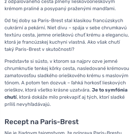
z odpalovaného cesta plnený lieskovoorieškovým
krémom praliné a posypaný praženými mandľami.
Od tej doby sa Paris-Brest stal klasikou francúzskych
cukrární a pekární. Niet divu – spája v sebe chrumkavú
textúru cesta, jemne orieškovú chuť krému a eleganciu,
ktorá je francúzskej kuchyni vlastná. Ako však chutí
taký Paris-Brest v skutočnosti?
Predstavte si sústo, v ktorom sa najprv ozve jemné
chrumknutie tenkej kôrky cesta, nasledované krémovou
zamatovosťou sladkého orieškového krému s maslovým
tónom. A potom ten dozvuk – ľahká horkosť lieskových
orieškov, ktorá všetko krásne uzatvára.
Je to symfónia
chutí
, ktorá dokáže milo prekvapiť aj tých, ktorí sladké
príliš nevyhľadávajú.
Recept na Paris-Brest
Nie je žiadnym tajomstvom, že príprava Paris-Brestu