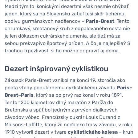
Medzi týmito ikonickými dezertmi však nesmie chýbať
jeden, ktorý sa na Slovensku zatiaľ teší skôr tichému
obdivu gurmánskych nadšencov –
Paris-Brest
. Tento
chrumkavý, smotanový kruh z odpalovaného cesta nie
je len dôkazom cukrárskeho umenia, ale tiež má za
sebou prekvapivo športový príbeh. A čo je najlepšie? S
trochou trpezlivosti si ho možno pripraviť aj doma.
Dezert inšpirovaný cyklistikou
Zákusok Paris-Brest vznikol na konci 19. storočia ako
pocta vtedy populárnemu cyklistickému závodu
Paris–
Brest–Paris
, ktorý sa po prvý raz konal v roku 1891.
Tento 1200 kilometrov dlhý maratón z Paríža do
Bretónska a späť bol jedným z prvých diaľkových
závodov vôbec. Francúzsky cukrár Louis Durand z
Maisons-Laffitte, ktorý žil neďaleko trasy závodu, v roku
1910 vytvoril dezert v tvare
cyklistického kolesa
– kruh