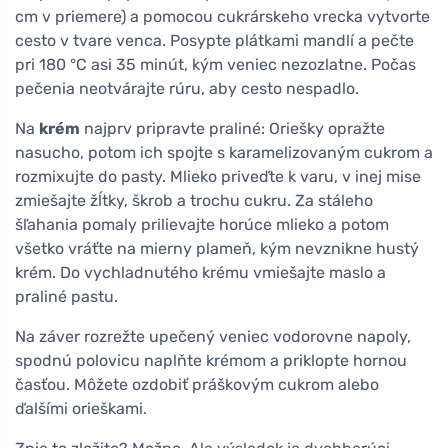
cm v priemere) a pomocou cukrárskeho vrecka vytvorte
cesto v tvare venca. Posypte plátkami mandlí a pečte
pri 180 °C asi 35 minút, kým veniec nezozlatne. Počas
pečenia neotvárajte rúru, aby cesto nespadlo.
Na
krém
najprv pripravte praliné: Oriešky opražte
nasucho, potom ich spojte s karamelizovaným cukrom a
rozmixujte do pasty. Mlieko priveďte k varu, v inej mise
zmiešajte žĺtky, škrob a trochu cukru. Za stáleho
šľahania pomaly prilievajte horúce mlieko a potom
všetko vráťte na mierny plameň, kým nevznikne hustý
krém. Do vychladnutého krému vmiešajte maslo a
praliné pastu.
Na záver rozrežte upečený veniec vodorovne napoly,
spodnú polovicu naplňte krémom a priklopte hornou
časťou. Môžete ozdobiť práškovým cukrom alebo
ďalšími orieškami.