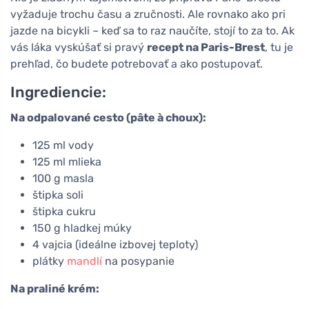
vyžaduje trochu času a zručnosti. Ale rovnako ako pri
jazde na bicykli – keď sa to raz naučíte, stojí to za to. Ak
vás láka vyskúšať si pravý
recept na Paris-Brest
, tu je
prehľad, čo budete potrebovať a ako postupovať.
Ingrediencie:
Na odpalované cesto (pâte à choux):
125 ml vody
125 ml mlieka
100 g masla
štipka soli
štipka cukru
150 g hladkej múky
4 vajcia (ideálne izbovej teploty)
plátky
mandlí
na posypanie
Na praliné krém: