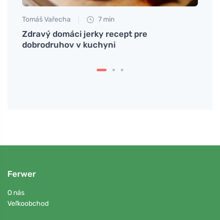
Tomáš Vařecha
7 min
Eva No
Zdravý domáci jerky recept pre
Účink
dobrodruhov v kuchyni
vysk
Ferwer
O nás
Veľkoobchod