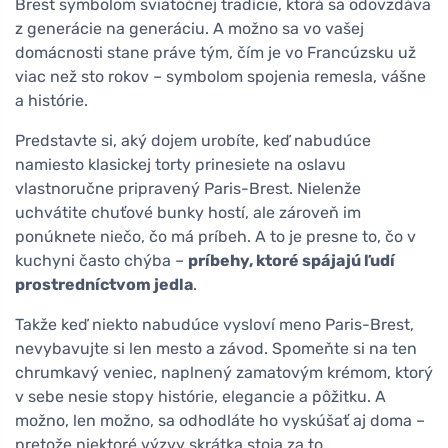
Brest symbolom sviatočnej tradície, ktorá sa odovzdáva
z generácie na generáciu. A možno sa vo vašej
domácnosti stane práve tým, čím je vo Francúzsku už
viac než sto rokov – symbolom spojenia remesla, vášne
a histórie.
Predstavte si, aký dojem urobíte, keď nabudúce
namiesto klasickej torty prinesiete na oslavu
vlastnoručne pripravený Paris-Brest. Nielenže
uchvátite chuťové bunky hostí, ale zároveň im
ponúknete niečo, čo má príbeh. A to je presne to, čo v
kuchyni často chýba –
príbehy, ktoré spájajú ľudí
prostredníctvom jedla
.
Takže keď niekto nabudúce vysloví meno Paris-Brest,
nevybavujte si len mesto a závod. Spomeňte si na ten
chrumkavý veniec, naplnený zamatovým krémom, ktorý
v sebe nesie stopy histórie, elegancie a pôžitku. A
možno, len možno, sa odhodláte ho vyskúšať aj doma –
pretože niektoré výzvy skrátka stoja za to.