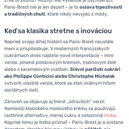
Znie to zložito? Možno. Ale výsledok je dychberúci.
Paris-Brest nie je len dezert – je to
oslava trpezlivosti
a tradičných chutí
, ktoré nikdy nevyjdú z módy.
Keď sa klasika stretne s inováciou
Napriek svojej dlhej histórii sa Paris-Brest neustále
mení a prispôsobuje. V moderných francúzskych
cukrárňach dnes nájdete nové interpretácie – mini
verzie, plnené pistáciovým krémom, malinovým želé
alebo s karamelovým svetlom.
Slávni parížski cukrári
ako Philippe Conticini alebo Christophe Michalak
vytvorili vlastné verzie, ktoré sa stali virálnym hitom
sociálnych sietí.
Zároveň sa objavuje aj trend „zdravších" verzií.
Namiesto klasického maslového krému sa používajú
rastlinné alternatívy, menej cukru a celozrnná
múka
.
Napriek tomu je treba priznať – Paris-Brest je a zostane