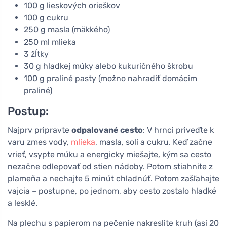
100 g lieskových orieškov
100 g cukru
250 g masla (mäkkého)
250 ml mlieka
3 žĺtky
30 g hladkej múky alebo kukuričného škrobu
100 g praliné pasty (možno nahradiť domácim
praliné)
Postup:
Najprv pripravte
odpalované cesto
: V hrnci priveďte k
varu zmes vody,
mlieka
, masla, soli a cukru. Keď začne
vrieť, vsypte múku a energicky miešajte, kým sa cesto
nezačne odlepovať od stien nádoby. Potom stiahnite z
plameňa a nechajte 5 minút chladnúť. Potom zašľahajte
vajcia – postupne, po jednom, aby cesto zostalo hladké
a lesklé.
Na plechu s papierom na pečenie nakreslite kruh (asi 20