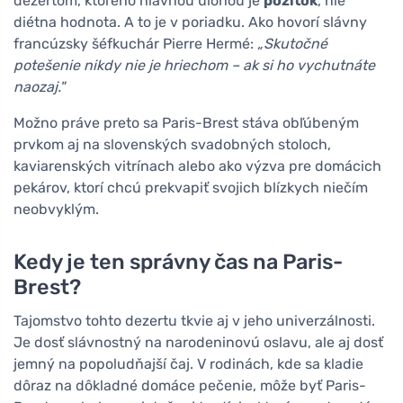
dezertom, ktorého hlavnou úlohou je
pôžitok
, nie
diétna hodnota. A to je v poriadku. Ako hovorí slávny
francúzsky šéfkuchár Pierre Hermé:
„Skutočné
potešenie nikdy nie je hriechom – ak si ho vychutnáte
naozaj."
Možno práve preto sa Paris-Brest stáva obľúbeným
prvkom aj na slovenských svadobných stoloch,
kaviarenských vitrínach alebo ako výzva pre domácich
pekárov, ktorí chcú prekvapiť svojich blízkych niečím
neobvyklým.
Kedy je ten správny čas na Paris-
Brest?
Tajomstvo tohto dezertu tkvie aj v jeho univerzálnosti.
Je dosť slávnostný na narodeninovú oslavu, ale aj dosť
jemný na popoludňajší čaj. V rodinách, kde sa kladie
dôraz na dôkladné domáce pečenie, môže byť Paris-