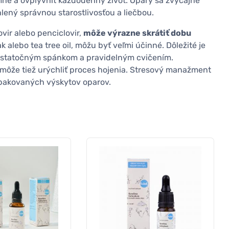
né a ovplyvniť každodenný život. Opary sa zvyčajne
hlený správnou starostlivosťou a liečbou.
ovir alebo penciclovir,
môže výrazne skrátiť dobu
ak alebo tea tree oil, môžu byť veľmi účinné. Dôležité je
dostatočným spánkom a pravidelným cvičením.
 môže tiež urýchliť proces hojenia. Stresový manažment
opakovaných výskytov oparov.