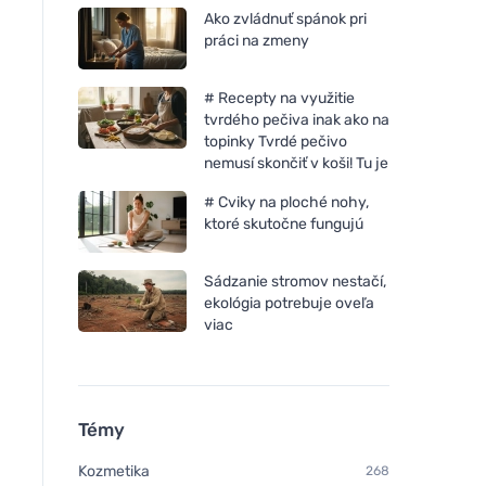
Ako zvládnuť spánok pri
práci na zmeny
# Recepty na využitie
tvrdého pečiva inak ako na
topinky Tvrdé pečivo
nemusí skončiť v koši! Tu je
# Cviky na ploché nohy,
Vegetology Vegetology
Vegetology Vitashi
ktoré skutočne fungujú
Active Energy - Proti únave
vitamín D3 v tablet
a vyčerpaniu, 60 kapsúl
iu 60 tabliet
Sádzanie stromov nestačí,
ekológia potrebuje oveľa
viac
Témy
Kozmetika
268