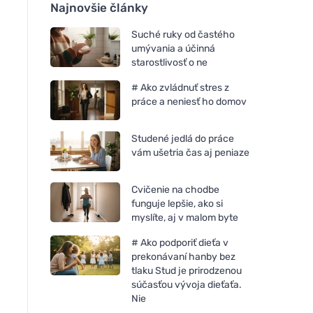
Najnovšie články
Suché ruky od častého
umývania a účinná
starostlivosť o ne
# Ako zvládnuť stres z
práce a neniesť ho domov
Studené jedlá do práce
vám ušetria čas aj peniaze
Cvičenie na chodbe
funguje lepšie, ako si
myslíte, aj v malom byte
# Ako podporiť dieťa v
prekonávaní hanby bez
tlaku Stud je prirodzenou
súčasťou vývoja dieťaťa.
Nie