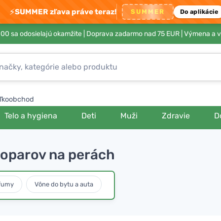
⚡
SUMMER zľava práve teraz!
SUMMER
Do aplikácie
00 sa odosielajú okamžite |
Doprava zadarmo nad 75 EUR
| Výmena a v
ľkoobchod
Telo a hygiena
Deti
Muži
Zdravie
D
ť oparov na perách
rfumy
Vône do bytu a auta