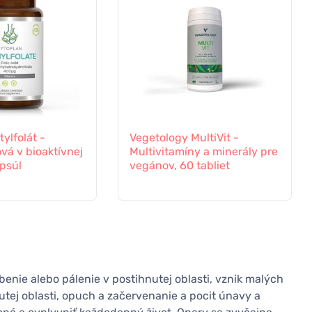
ylfolát -
Vegetology MultiVit -
ová v bioaktívnej
Multivitamíny a minerály pre
psúl
vegánov, 60 tabliet
rbenie alebo pálenie v postihnutej oblasti, vznik malých
utej oblasti, opuch a začervenanie a pocit únavy a