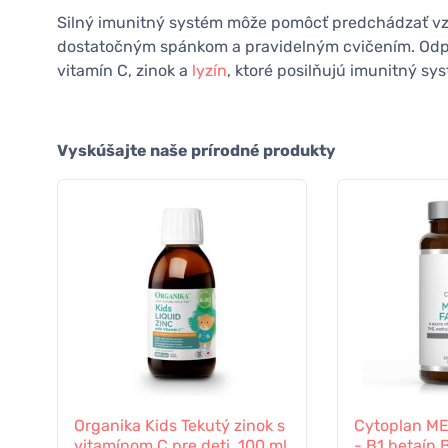
Silný imunitný systém môže pomôcť predchádzať vz
dostatočným spánkom a pravidelným cvičením. Odporú
vitamín C, zinok a
lyzín
, ktoré posilňujú imunitný sy
Vyskúšajte naše prírodné produkty
Organika Kids Tekutý zinok s
Cytoplan M
vitamínom C pre deti, 100 ml
- B1 betaín 