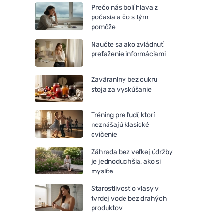
Prečo nás bolí hlava z
počasia a čo s tým
pomôže
Naučte sa ako zvládnuť
preťaženie informáciami
Zaváraniny bez cukru
stoja za vyskúšanie
Tréning pre ľudí, ktorí
neznášajú klasické
cvičenie
Záhrada bez veľkej údržby
je jednoduchšia, ako si
myslíte
Starostlivosť o vlasy v
tvrdej vode bez drahých
produktov