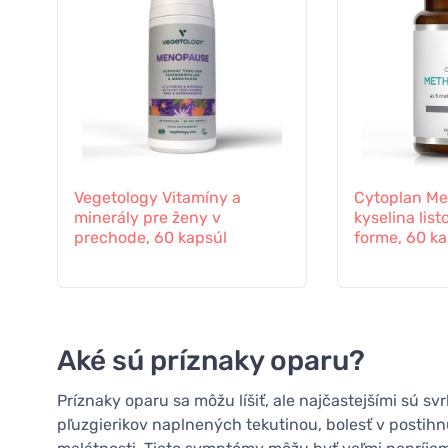
Vegetology Vitamíny a
Cytoplan Met
minerály pre ženy v
kyselina list
prechode, 60 kapsúl
forme, 60 ka
Aké sú príznaky oparu?
Príznaky oparu sa môžu líšiť, ale najčastejšími sú sv
pľuzgierikov naplnených tekutinou, bolesť v postihn