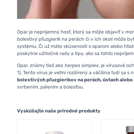
Opar je nepríjemný hosť, ktorý sa môže objaviť v mo
bolestivý pľuzgierik na perách či v ich okolí môže 
systému. Či už máte skúsenosti s oparom alebo hľad
poskytne užitočné rady a tipy, ako sa tohto nepríje
Opar, známy tiež ako
herpes simplex
, je vírusové o
1). Tento vírus je veľmi rozšírený a väčšina ľudí sa 
bolestivých pľuzgierikov na perách, ústach alebo v
svrbením, pálením a bolesťou.
Vyskúšajte naše prírodné produkty