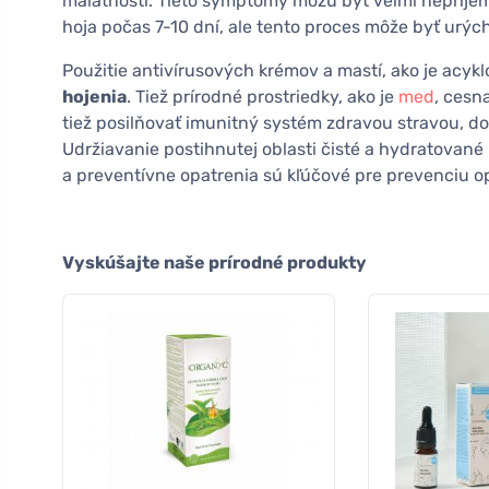
malátnosti. Tieto symptómy môžu byť veľmi nepríjem
hoja počas 7-10 dní, ale tento proces môže byť urýc
Použitie antivírusových krémov a mastí, ako je acykl
hojenia
. Tiež prírodné prostriedky, ako je
med
, cesn
tiež posilňovať imunitný systém zdravou stravou, 
Udržiavanie postihnutej oblasti čisté a hydratované
a preventívne opatrenia sú kľúčové pre prevenciu 
Vyskúšajte naše prírodné produkty