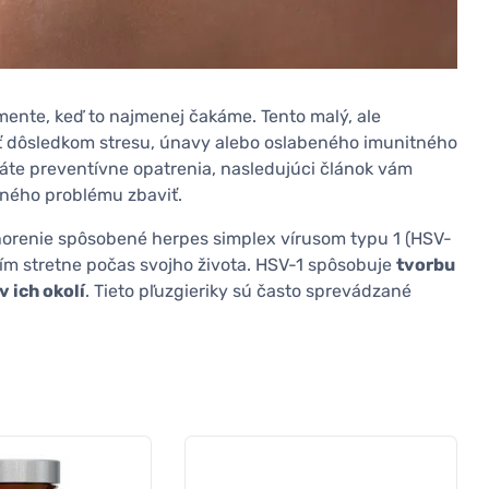
mente, keď to najmenej čakáme. Tento malý, ale
byť dôsledkom stresu, únavy alebo oslabeného imunitného
áte preventívne opatrenia, nasledujúci článok vám
mného problému zbaviť.
chorenie spôsobené herpes simplex vírusom typu 1 (HSV-
s ním stretne počas svojho života. HSV-1 spôsobuje
tvorbu
 ich okolí
. Tieto pľuzgieriky sú často sprevádzané