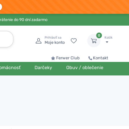
rátenie do 90 dní zadarmo
0
Prihlásiť sa
Košík
Moje konto
Ferwer Club
Kontakt
omácnosť
Darčeky
Obuv / oblečenie