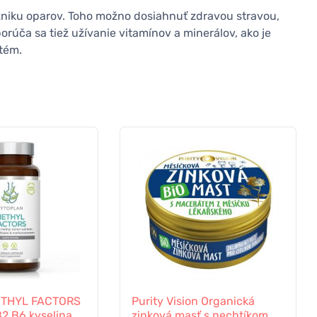
niku oparov. Toho možno dosiahnuť zdravou stravou,
ča sa tiež užívanie vitamínov a minerálov, ako je
stém.
ETHYL FACTORS
Purity Vision Organická
B2 B6 kyselina
zinková masť s nechtíkom