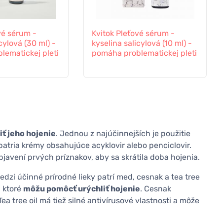
vé sérum -
Kvitok Pleťové sérum -
cylová (30 ml) -
kyselina salicylová (10 ml) -
lematickej pleti
pomáha problematickej pleti
iť jeho hojenie
. Jednou z najúčinnejších je použitie
atria krémy obsahujúce acyklovir alebo penciclovir.
objavení prvých príznakov, aby sa skrátila doba hojenia.
edzi účinné prírodné lieky patrí med, cesnak a tea tree
, ktoré
môžu pomôcť urýchliť hojenie
. Cesnak
Tea tree oil má tiež silné antivírusové vlastnosti a môže