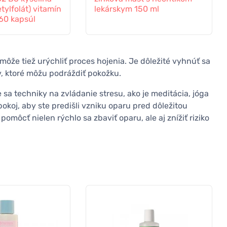
tylfolát) vitamín
lekárskym 150 ml
 60 kapsúl
môže tiež urýchliť proces hojenia. Je dôležité vyhnúť sa
v, ktoré môžu podráždiť pokožku.
a techniky na zvládanie stresu, ako je meditácia, jóga
okoj, aby ste predišli vzniku oparu pred dôležitou
ôcť nielen rýchlo sa zbaviť oparu, ale aj znížiť riziko