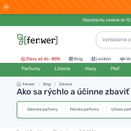
×
Objednávky zadané do 12:
Zľavy až do -80%
Blog
Lexikón
Ve
Parfumy
Líčenie
Vlasy
Pleť
Ferwer
Blog
Zdravie
Ako sa rýchlo a účinne zbavi
Dámske parfumy
Pánske parfumy
Unisex pa