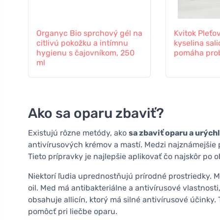
Organyc Bio sprchový gél na
Kvitok Pleťo
citlivú pokožku a intímnu
kyselina sali
hygienu s čajovníkom, 250
pomáha prob
ml
Ako sa oparu zbaviť?
Existujú rôzne metódy, ako
sa zbaviť oparu a urýchl
antivírusových krémov a mastí. Medzi najznámejšie p
Tieto prípravky je najlepšie aplikovať čo najskôr po 
Niektorí ľudia uprednostňujú prírodné prostriedky. M
oil. Med má antibakteriálne a antivírusové vlastnosti
obsahuje allicín, ktorý má silné antivírusové účinky. 
pomôcť pri liečbe oparu.