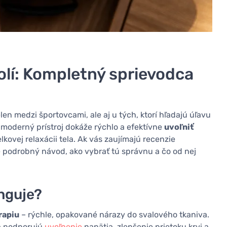
lí: Kompletný sprievodca
n medzi športovcami, ale aj u tých, ktorí hľadajú úľavu
 moderný prístroj dokáže rýchlo a efektívne
uvoľniť
elkovej relaxácii tela. Ak vás zaujímajú recenzie
e podrobný návod, ako vybrať tú správnu a čo od nej
unguje?
rapiu
– rýchle, opakované nárazy do svalového tkaniva.
 a podporujú
uvoľnenie
napätia, zlepšenie prietoku krvi a