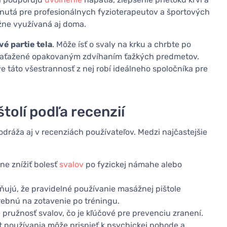
inutá pre profesionálnych fyzioterapeutov a športových
žne využívaná aj doma.
é partie tela
. Môže ísť o svaly na krku a chrbte po
zaťažené opakovaným zdvíhaním ťažkých predmetov.
e táto všestrannosť z nej robí ideálneho spoločníka pre
olí podľa recenzií
odráža aj v recenziách používateľov. Medzi najčastejšie
ne znížiť bolesť
svalov
po fyzickej námahe alebo
zňujú, že pravidelné používanie masážnej pištole
rebnú na zotavenie po tréningu.
 pružnosť svalov, čo je kľúčové pre prevenciu zranení.
út používania môže prispieť k psychickej pohode a