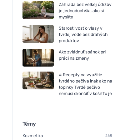
Záhrada bez veľkej údržby
je jednoduchšia, ako si
myslíte
Starostlivosť o vlasy v
tvrdej vode bez drahých
produktov
Ako zvládnuť spánok pri
práci na zmeny
# Recepty na využitie
tvrdého pečiva inak ako na
topinky Tvrdé pečivo
nemusí skončiť v koši! Tu je
Témy
Kozmetika
268