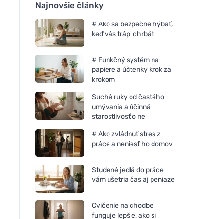
Najnovšie články
# Ako sa bezpečne hýbať,
keď vás trápi chrbát
# Funkčný systém na
papiere a účtenky krok za
krokom
Suché ruky od častého
umývania a účinná
starostlivosť o ne
# Ako zvládnuť stres z
práce a neniesť ho domov
Studené jedlá do práce
vám ušetria čas aj peniaze
Cvičenie na chodbe
funguje lepšie, ako si