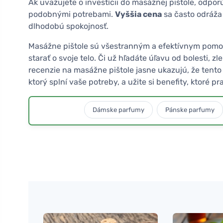
Ak uvažujete o investícii do masážnej pištole, odpo
podobnými potrebami.
Vyššia cena
sa často odráža
dlhodobú spokojnosť.
Masážne pištole sú všestranným a efektívnym pomocn
starať o svoje telo. Či už hľadáte úľavu od bolesti, 
recenzie na masážne pištole jasne ukazujú, že tento 
ktorý splní vaše potreby, a užite si benefity, ktoré 
Dámske parfumy
Pánske parfumy