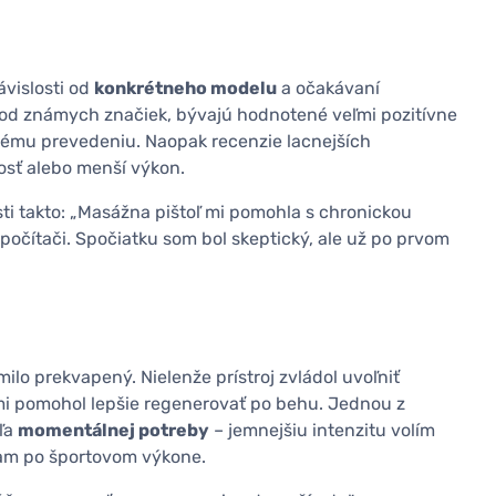
závislosti od
konkrétneho modelu
a očakávaní
e od známych značiek, bývajú hodnotené veľmi pozitívne
nému prevedeniu. Naopak recenzie lacnejších
nosť alebo menší výkon.
sti takto: „Masážna pištoľ mi pomohla s chronickou
 počítači. Spočiatku som bol skeptický, ale už po prvom
ilo prekvapený. Nielenže prístroj zvládol uvoľniť
 mi pomohol lepšie regenerovať po behu. Jednou z
dľa
momentálnej potreby
– jemnejšiu intenzitu volím
ívam po športovom výkone.