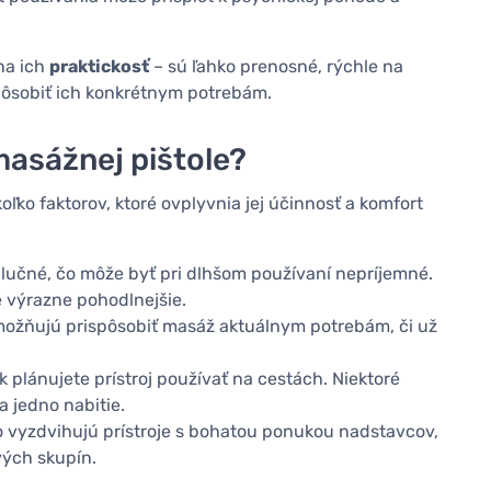
na ich
praktickosť
– sú ľahko prenosné, rýchle na
pôsobiť ich konkrétnym potrebám.
masážnej pištole?
oľko faktorov, ktoré ovplyvnia jej účinnosť a komfort
lučné, čo môže byť pri dlhšom používaní nepríjemné.
e výrazne pohodlnejšie.
možňujú prispôsobiť masáž aktuálnym potrebám, či už
k plánujete prístroj používať na cestách. Niektoré
 jedno nabitie.
o vyzdvihujú prístroje s bohatou ponukou nadstavcov,
vých skupín.