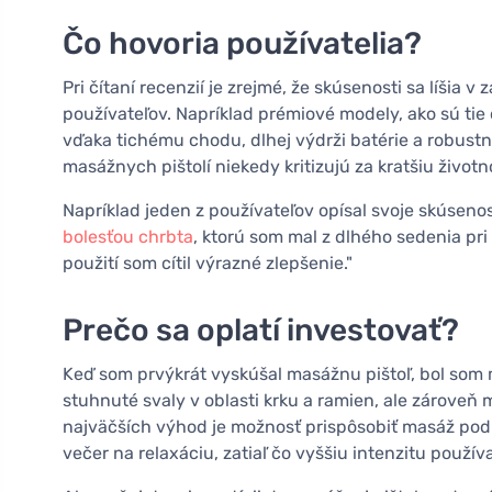
Čo hovoria používatelia?
Pri čítaní recenzií je zrejmé, že skúsenosti sa líšia v 
používateľov. Napríklad prémiové modely, ako sú ti
vďaka tichému chodu, dlhej výdrži batérie a robust
masážnych pištolí niekedy kritizujú za kratšiu život
Napríklad jeden z používateľov opísal svoje skúseno
bolesťou chrbta
, ktorú som mal z dlhého sedenia pri
použití som cítil výrazné zlepšenie."
Prečo sa oplatí investovať?
Keď som prvýkrát vyskúšal masážnu pištoľ, bol som m
stuhnuté svaly v oblasti krku a ramien, ale zároveň
najväčších výhod je možnosť prispôsobiť masáž po
večer na relaxáciu, zatiaľ čo vyššiu intenzitu použ