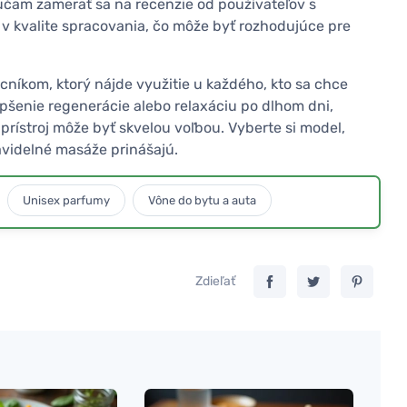
rúčam zamerať sa na recenzie od používateľov s
 v kvalite spracovania, čo môže byť rozhodujúce pre
íkom, ktorý nájde využitie u každého, kto sa chce
zlepšenie regenerácie alebo relaxáciu po dlhom dni,
prístroj môže byť skvelou voľbou. Vyberte si model,
pravidelné masáže prinášajú.
Unisex parfumy
Vône do bytu a auta
Zdieľať