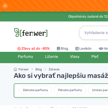
×
Objednávky zadané do 12:
Zľavy až do -80%
Blog
Lexikón
Ve
Parfumy
Líčenie
Vlasy
Pleť
Ferwer
Blog
Zdravie
Ako si vybrať najlepšiu masáž
Dámske parfumy
Pánske parfumy
Unisex pa