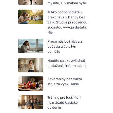
myslíte, aj v malom byte
# Ako podporiť dieťa v
prekonávaní hanby bez
tlaku Stud je prirodzenou
súčasťou vývoja dieťaťa.
Nie
Prečo nás bolí hlava z
počasia a čo s tým
pomôže
Naučte sa ako zvládnuť
preťaženie informáciami
Zaváraniny bez cukru
stoja za vyskúšanie
Tréning pre ľudí, ktorí
neznášajú klasické
cvičenie