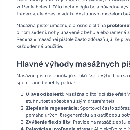
zníženie bolesti. Táto technológia bola pôvodne vyv
trénerov, ale dnes je vďaka dostupným modelom be
Masážna pištoľ umožňuje presne cieliť na
problémov
dlhom sedení, nohy unavené z behu alebo ramená 
Recenzie masážnej pištole často zdôrazňujú, že práv
každodenné použitie.
Hlavné výhody masážnych pišt
Masážne pištole ponúkajú širokú škálu výhod, čo sa 
spomínané benefity patria:
Úľava od bolesti
: Masážna pištoľ dokáže efektív
stuhnutosť spôsobenú zlým držaním tela.
Zlepšenie regenerácie
: Športovci často zdôra
pomáha urýchliť regeneráciu a skrátiť dobu pot
Zvýšenie flexibility
: Pravidelná masáž zlepšuje
Relaxácia a uvoľnenie stresu
: Aj niekoľko min