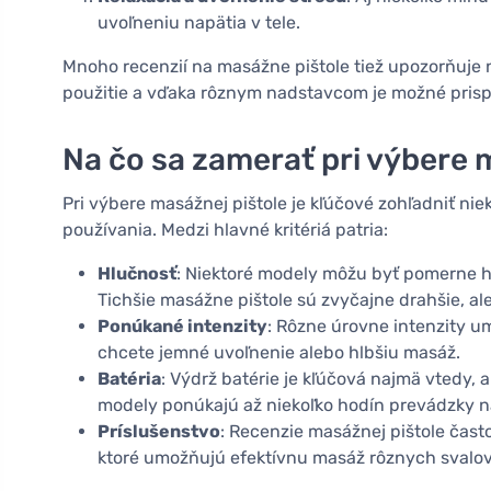
uvoľneniu napätia v tele.
Mnoho recenzií na masážne pištole tiež upozorňuje 
použitie a vďaka rôznym nadstavcom je možné pris
Na čo sa zamerať pri výbere 
Pri výbere masážnej pištole je kľúčové zohľadniť niek
používania. Medzi hlavné kritériá patria:
Hlučnosť
: Niektoré modely môžu byť pomerne h
Tichšie masážne pištole sú zvyčajne drahšie, al
Ponúkané intenzity
: Rôzne úrovne intenzity u
chcete jemné uvoľnenie alebo hlbšiu masáž.
Batéria
: Výdrž batérie je kľúčová najmä vtedy, a
modely ponúkajú až niekoľko hodín prevádzky na
Príslušenstvo
: Recenzie masážnej pištole čast
ktoré umožňujú efektívnu masáž rôznych svalo