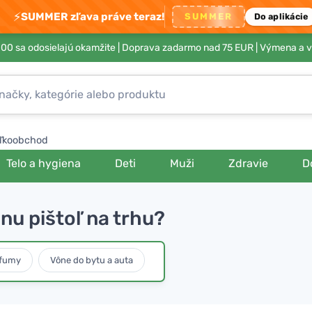
⚡
SUMMER zľava práve teraz!
SUMMER
Do aplikácie
00 sa odosielajú okamžite |
Doprava zadarmo nad 75 EUR
| Výmena a v
ľkoobchod
Telo a hygiena
Deti
Muži
Zdravie
D
nu pištoľ na trhu?
rfumy
Vône do bytu a auta