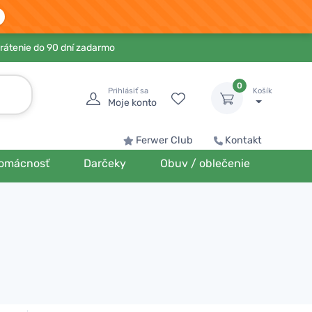
rátenie do 90 dní zadarmo
0
Prihlásiť sa
Košík
Moje konto
Ferwer Club
Kontakt
omácnosť
Darčeky
Obuv / oblečenie