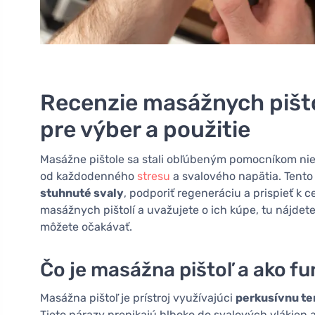
Recenzie masážnych pišto
pre výber a použitie
Masážne pištole sa stali obľúbeným pomocníkom niele
od každodenného
stresu
a svalového napätia. Tento
stuhnuté svaly
, podporiť regeneráciu a prispieť k c
masážnych pištolí a uvažujete o ich kúpe, tu nájdet
môžete očakávať.
Čo je masážna pištoľ a ako f
Masážna pištoľ je prístroj využívajúci
perkusívnu te
Tieto nárazy prenikajú hlboko do svalových vlákien