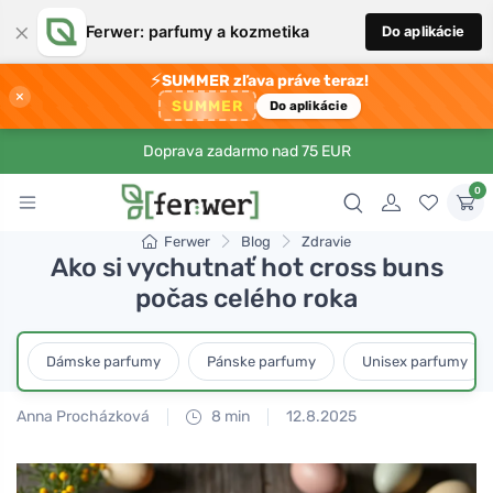
×
Ferwer: parfumy a kozmetika
Do aplikácie
⚡
SUMMER zľava práve teraz!
×
SUMMER
Do aplikácie
Doprava zadarmo nad 75 EUR
0
Ferwer
Blog
Zdravie
Ako si vychutnať hot cross buns
počas celého roka
Dámske parfumy
Pánske parfumy
Unisex parfumy
Anna Procházková
8 min
12.8.2025