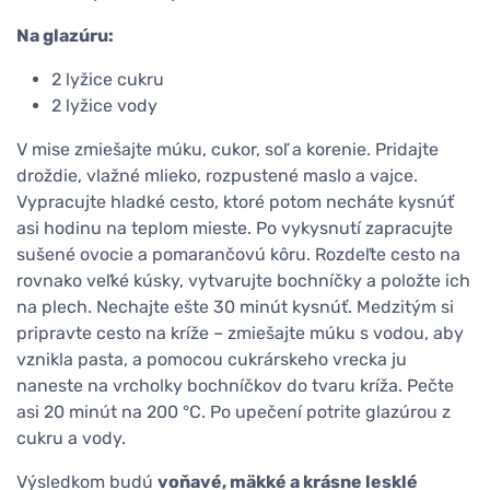
Na glazúru:
2 lyžice cukru
2 lyžice vody
V mise zmiešajte múku, cukor, soľ a korenie. Pridajte
droždie, vlažné mlieko, rozpustené maslo a vajce.
Vypracujte hladké cesto, ktoré potom necháte kysnúť
asi hodinu na teplom mieste. Po vykysnutí zapracujte
sušené ovocie a pomarančovú kôru. Rozdeľte cesto na
rovnako veľké kúsky, vytvarujte bochníčky a položte ich
na plech. Nechajte ešte 30 minút kysnúť. Medzitým si
pripravte cesto na kríže – zmiešajte múku s vodou, aby
vznikla pasta, a pomocou cukrárskeho vrecka ju
naneste na vrcholky bochníčkov do tvaru kríža. Pečte
asi 20 minút na 200 °C. Po upečení potrite glazúrou z
cukru a vody.
Výsledkom budú
voňavé, mäkké a krásne lesklé