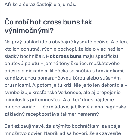
Afrike a čoraz častejšie aj u nás.
Čo robí hot cross buns tak
výnimočnými?
Na prvý pohľad ide o obyčajné kysnuté pečivo. Ale ten,
kto ich ochutná, rýchlo pochopí, že ide o viac než len
sladký bochníček.
Hot cross buns
majú špecifickú
chuťovú paletu – jemné tóny škorice, muškátového
orieška a niekedy aj klinčeka sa snúbia s hrozienkami,
kandizovanou pomarančovou kôrou alebo sušenými
brusnicami. A potom je tu kríž. Nie je to len dekorácia –
symbolizuje kresťanské Veľkonoce, ale aj prepojenie
minulosti s prítomnosťou. A aj keď dnes nájdeme
mnoho variácií – čokoládové, jablkové alebo vegánske –
základný recept zostáva takmer nemenný.
Je tiež zaujímavé, že s týmito bochníčkami sa spája
množstvo povier. Napríklad sa hovorí, že ak zavesíte