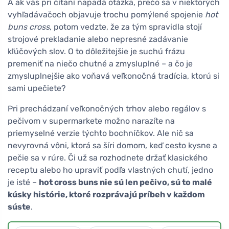
A ak vás pri čítaní napadá otázka, prečo sa v niektorých
vyhľadávačoch objavuje trochu pomýlené spojenie
hot
buns cross
, potom vedzte, že za tým spravidla stojí
strojové prekladanie alebo nepresné zadávanie
kľúčových slov. O to dôležitejšie je suchú frázu
premeniť na niečo chutné a zmysluplné – a čo je
zmysluplnejšie ako voňavá veľkonočná tradícia, ktorú si
sami upečiete?
Pri prechádzaní veľkonočných trhov alebo regálov s
pečivom v supermarkete možno narazíte na
priemyselné verzie týchto bochníčkov. Ale nič sa
nevyrovná vôni, ktorá sa šíri domom, keď cesto kysne a
pečie sa v rúre. Či už sa rozhodnete držať klasického
receptu alebo ho upraviť podľa vlastných chutí, jedno
je isté –
hot cross buns nie sú len pečivo, sú to malé
kúsky histórie, ktoré rozprávajú príbeh v každom
súste
.