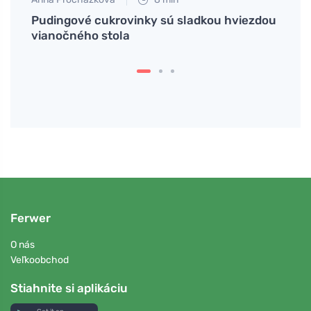
ĺžiť
Pudingové cukrovinky sú sladkou hviezdou
Ako s
vianočného stola
pria
Ferwer
O nás
Veľkoobchod
Stiahnite si aplikáciu