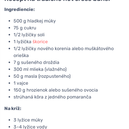
Ingrediencie:
500 g hladkej múky
75 g cukru
1/2 lyžičky soli
1 lyžička
škorice
1/2 lyžičky nového korenia alebo muškátového
orieška
7 g sušeného droždia
300 ml mlieka (vlažného)
50 g masla (rozpusteného)
1 vajce
150 g hrozienok alebo sušeného ovocia
strúhaná kôra z jedného pomaranča
Na kríž:
3 lyžice múky
3–4 lyžice vody