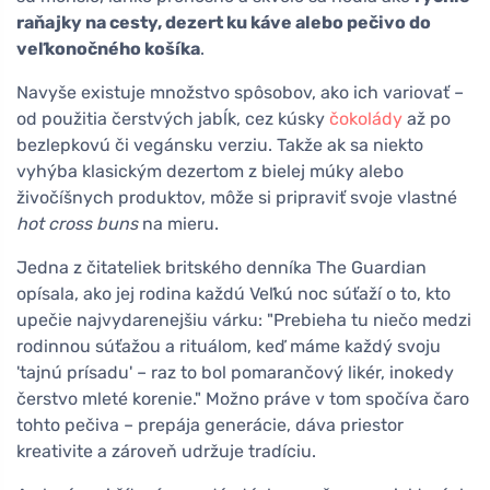
raňajky na cesty, dezert ku káve alebo pečivo do
veľkonočného košíka
.
Navyše existuje množstvo spôsobov, ako ich variovať –
od použitia čerstvých jabĺk, cez kúsky
čokolády
až po
bezlepkovú či vegánsku verziu. Takže ak sa niekto
vyhýba klasickým dezertom z bielej múky alebo
živočíšnych produktov, môže si pripraviť svoje vlastné
hot cross buns
na mieru.
Jedna z čitateliek britského denníka The Guardian
opísala, ako jej rodina každú Veľkú noc súťaží o to, kto
upečie najvydarenejšiu várku: "Prebieha tu niečo medzi
rodinnou súťažou a rituálom, keď máme každý svoju
'tajnú prísadu' – raz to bol pomarančový likér, inokedy
čerstvo mleté korenie." Možno práve v tom spočíva čaro
tohto pečiva – prepája generácie, dáva priestor
kreativite a zároveň udržuje tradíciu.