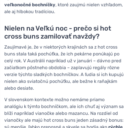
veľkonočné bochníčky
, ktoré zaujmú nielen vzhľadom,
ale aj hlbokou tradíciou.
Nielen na Veľkú noc - prečo si hot
cross buns zamilovať navždy?
Zaujímavé je, že v niektorých krajinách sa z hot cross
buns stala taká pochúťka, že ich pekárne ponúkajú po
celý rok. V Austrálii napríklad už v januári – dávno pred
začiatkom pôstneho obdobia – zaplavujú regály rôzne
verzie týchto sladkých bochníčkov. A ľudia si ich kupujú
nielen ako sviatočnú pochúťku, ale bežne k raňajkám
alebo desiate.
V slovenskom kontexte možno nemáme priamo
analógiu k týmto bochníčkom, ale ich chuť aj význam sa
blíži napríklad vianočke alebo mazancu. Na rozdiel od
vianočky ale majú hot cross buns jeden zásadný bonus:
sú menšie, ľahko prenosné a skvele sa hodia ako
rýchle