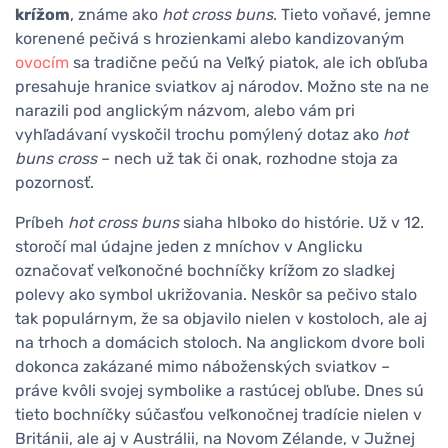
krížom
, známe ako
hot cross buns
. Tieto voňavé, jemne
korenené pečivá s hrozienkami alebo kandizovaným
ovocím
sa tradične pečú na Veľký piatok, ale ich obľuba
presahuje hranice sviatkov aj národov. Možno ste na ne
narazili pod anglickým názvom, alebo vám pri
vyhľadávaní vyskočil trochu pomýlený dotaz ako
hot
buns cross
– nech už tak či onak, rozhodne stoja za
pozornosť.
Príbeh
hot cross buns
siaha hlboko do histórie. Už v 12.
storočí mal údajne jeden z mníchov v Anglicku
označovať veľkonočné bochníčky krížom zo sladkej
polevy ako symbol ukrižovania. Neskôr sa pečivo stalo
tak populárnym, že sa objavilo nielen v kostoloch, ale aj
na trhoch a domácich stoloch. Na anglickom dvore boli
dokonca zakázané mimo náboženských sviatkov –
práve kvôli svojej symbolike a rastúcej obľube. Dnes sú
tieto bochníčky súčasťou veľkonočnej tradície nielen v
Británii, ale aj v Austrálii, na Novom Zélande, v Južnej