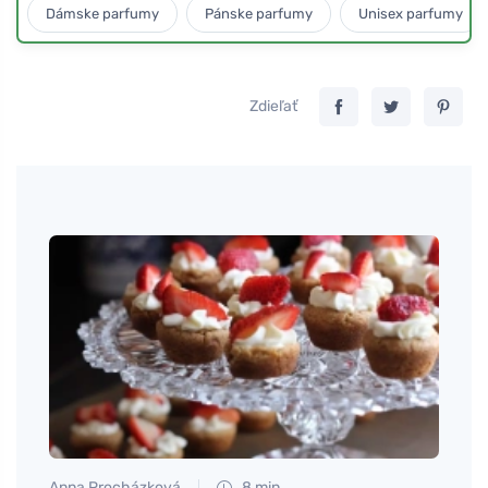
Dámske parfumy
Pánske parfumy
Unisex parfumy
Zdieľať
Anna Procházková
8 min
Tomáš