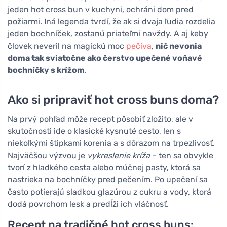
jeden hot cross bun v kuchyni, ochráni dom pred
požiarmi. Iná legenda tvrdí, že ak si dvaja ľudia rozdelia
jeden bochníček, zostanú priateľmi navždy. A aj keby
človek neveril na magickú moc
pečiva
,
nič nevonia
doma tak sviatočne ako čerstvo upečené voňavé
bochníčky s krížom
.
Ako si pripraviť hot cross buns doma?
Na prvý pohľad môže recept pôsobiť zložito, ale v
skutočnosti ide o klasické kysnuté cesto, len s
niekoľkými štipkami korenia a s dôrazom na trpezlivosť.
Najväčšou výzvou je
vykreslenie kríža
– ten sa obvykle
tvorí z hladkého cesta alebo múčnej pasty, ktorá sa
nastrieka na bochníčky pred pečením. Po upečení sa
často potierajú sladkou glazúrou z cukru a vody, ktorá
dodá povrchom lesk a predĺži ich vláčnosť.
Recept na tradičné hot cross buns: