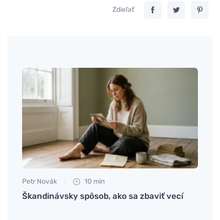
Zdieľať
Petr Novák
10 min
Petr N
se
Škandinávsky spôsob, ako sa zbaviť vecí
Ekolo
fungu
najč