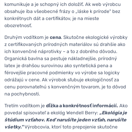
komunikuje a je schopný ich doložiť. Ak web výrobcu
obsahuje iba všeobecné frázy o „láske k prírode" bez
konkrétnych dát a certifikátov, je na mieste
obozretnosť.
Druhým vodítkom je
cena
. Skutočne ekologické výrobky
z certifikovaných prírodných materiálov sú drahšie ako
ich konvenčné náprotivky – a to z dobrého dôvodu.
Organická bavlna sa pestuje nákladnejšie, prírodný
latex je drahšou surovinou ako syntetická pena a
férovejšie pracovné podmienky vo výrobe sa logicky
odrážajú v cene. Ak výrobok sľubuje ekologičnosť za
cenu porovnateľnú s konvenčným tovarom, je to dôvod
na pochybnosti.
Tretím vodítkom je
dĺžka a konkrétnosť informácií.
Ako
povedal spisovateľ a ekológ Wendell Berry:
„Ekológia je
štúdium vzťahov. Keď narušíte jeden vzťah, narušíte
všetky."
Výrobcovia, ktorí toto prepojenie skutočne