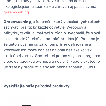
stane, keď dovysloužia. Práve tu začína cesta k
ekologickejšiemu spánku – a zároveň aj pasca zvaná
greenwashing
.
Greenwashing
je fenomén, ktorý v posledných rokoch
zachvátil prakticky každé odvetvie. Výrobcovia
nábytku, textilu aj matrací si rýchlo uvedomili, že slová
ako „prírodný", „eko" alebo „bio" predávajú. Problém je,
že tieto slová nie sú zákonom prísne definované a
ktokoľvek ich môže napísať na obal bez akejkoľvek
skutočnej záruky. Spotrebiteľ potom stojí pred regálom
alebo obrazovkou e-shopu a nevie, či kupuje skutočne
udržateľný produkt, alebo len pekne zabalenú ilúziu.
Vyskúšajte naše prírodné produkty