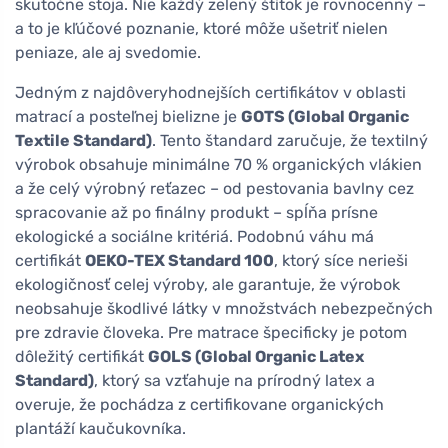
skutočne stoja. Nie každý zelený štítok je rovnocenný –
a to je kľúčové poznanie, ktoré môže ušetriť nielen
peniaze, ale aj svedomie.
Jedným z najdôveryhodnejších certifikátov v oblasti
matrací a posteľnej bielizne je
GOTS (Global Organic
Textile Standard)
. Tento štandard zaručuje, že textilný
výrobok obsahuje minimálne 70 % organických vlákien
a že celý výrobný reťazec – od pestovania bavlny cez
spracovanie až po finálny produkt – spĺňa prísne
ekologické a sociálne kritériá. Podobnú váhu má
certifikát
OEKO-TEX Standard 100
, ktorý síce nerieši
ekologičnosť celej výroby, ale garantuje, že výrobok
neobsahuje škodlivé látky v množstvách nebezpečných
pre zdravie človeka. Pre matrace špecificky je potom
dôležitý certifikát
GOLS (Global Organic Latex
Standard)
, ktorý sa vzťahuje na prírodný latex a
overuje, že pochádza z certifikovane organických
plantáží kaučukovníka.