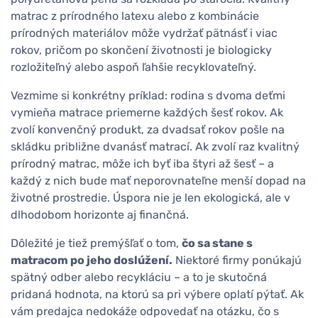
matrac z prírodného latexu alebo z kombinácie
prírodných materiálov môže vydržať pätnásť i viac
rokov, pričom po skončení životnosti je biologicky
rozložiteľný alebo aspoň ľahšie recyklovateľný.
Vezmime si konkrétny príklad: rodina s dvoma deťmi
vymieňa matrace priemerne každých šesť rokov. Ak
zvolí konvenčný produkt, za dvadsať rokov pošle na
skládku približne dvanásť matrací. Ak zvolí raz kvalitný
prírodný matrac, môže ich byť iba štyri až šesť – a
každý z nich bude mať neporovnateľne menší dopad na
životné prostredie. Úspora nie je len ekologická, ale v
dlhodobom horizonte aj finančná.
Dôležité je tiež premýšľať o tom,
čo sa stane s
matracom po jeho doslúžení.
Niektoré firmy ponúkajú
spätný odber alebo recykláciu – a to je skutočná
pridaná hodnota, na ktorú sa pri výbere oplatí pýtať. Ak
vám predajca nedokáže odpovedať na otázku, čo s