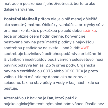
matracom po skončení jeho životnosti, berte to ako
ďalšie varovanie.
Posteľná bielizeň
pritom nie je o nič menej dôležitá
ako samotný matrac. Obliečky, vankúše a prikrývky sú v
priamom kontakte s pokožkou po celú dobu
spánku
,
teda približne osem hodín denne. Konvenčne
pestovaná bavlna patrí medzi plodiny s najvyššou
spotrebou pesticídov na svete – podľa dát
WWF
spotrebuje bavlníkové poľnohospodárstvo približne 16
% všetkých insekticídov používaných celosvetovo, hoci
bavlník pokrýva len asi 2,5 % ornej pôdy. Organická
bavlna s certifikáciou GOTS alebo OEKO-TEX je preto
voľbou, ktorá má priamy dopad ako na zdravie
spiaceho, tak na stav pôdy a vody v krajinách, kde sa
pestuje.
Alternatívou k bavlne je
ľan
, ktorý patrí k
najekologickejším textilným plodinám vôbec. Rastie bez