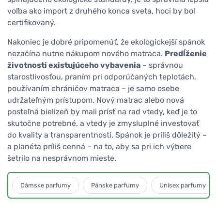
voľba ako import z druhého konca sveta, hoci by bol
certifikovaný.
Nakoniec je dobré pripomenúť, že ekologickejší spánok
nezačína nutne nákupom nového matraca.
Predĺženie
životnosti existujúceho vybavenia
– správnou
starostlivosťou, praním pri odporúčaných teplotách,
používaním chráničov matraca – je samo osebe
udržateľným prístupom. Nový matrac alebo nová
posteľná bielizeň by mali prísť na rad vtedy, keď je to
skutočne potrebné, a vtedy je zmysluplné investovať
do kvality a transparentnosti. Spánok je príliš dôležitý –
a planéta príliš cenná – na to, aby sa pri ich výbere
šetrilo na nesprávnom mieste.
Dámske parfumy
Pánske parfumy
Unisex parfumy