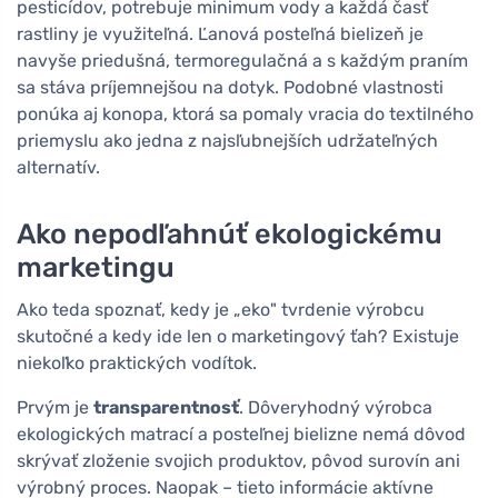
pesticídov, potrebuje minimum vody a každá časť
rastliny je využiteľná. Ľanová posteľná bielizeň je
navyše priedušná, termoregulačná a s každým praním
sa stáva príjemnejšou na dotyk. Podobné vlastnosti
ponúka aj konopa, ktorá sa pomaly vracia do textilného
priemyslu ako jedna z najsľubnejších udržateľných
alternatív.
Ako nepodľahnúť ekologickému
marketingu
Ako teda spoznať, kedy je „eko" tvrdenie výrobcu
skutočné a kedy ide len o marketingový ťah? Existuje
niekoľko praktických vodítok.
Prvým je
transparentnosť
. Dôveryhodný výrobca
ekologických matrací a posteľnej bielizne nemá dôvod
skrývať zloženie svojich produktov, pôvod surovín ani
výrobný proces. Naopak – tieto informácie aktívne