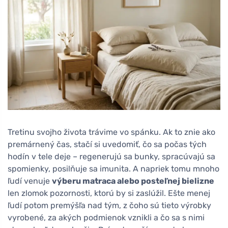
Tretinu svojho života trávime vo spánku. Ak to znie ako
premárnený čas, stačí si uvedomiť, čo sa počas tých
hodín v tele deje – regenerujú sa bunky, spracúvajú sa
spomienky, posilňuje sa imunita. A napriek tomu mnoho
ľudí venuje
výberu matraca alebo posteľnej bielizne
len zlomok pozornosti, ktorú by si zaslúžil. Ešte menej
ľudí potom premýšľa nad tým, z čoho sú tieto výrobky
vyrobené, za akých podmienok vznikli a čo sa s nimi