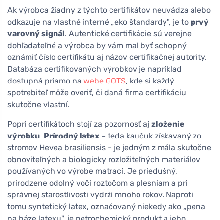
Ak výrobca žiadny z týchto certifikátov neuvádza alebo
odkazuje na vlastné interné „eko štandardy", je to
prvý
varovný signál
. Autentické certifikácie sú verejne
dohľadateľné a výrobca by vám mal byť schopný
oznámiť číslo certifikátu aj názov certifikačnej autority.
Databáza certifikovaných výrobkov je napríklad
dostupná priamo na
webe GOTS
, kde si každý
spotrebiteľ môže overiť, či daná firma certifikáciu
skutočne vlastní.
Popri certifikátoch stojí za pozornosť aj
zloženie
výrobku
.
Prírodný latex
– teda kaučuk získavaný zo
stromov Hevea brasiliensis – je jedným z mála skutočne
obnoviteľných a biologicky rozložiteľných materiálov
používaných vo výrobe matrací. Je priedušný,
prirodzene odolný voči roztočom a plesniam a pri
správnej starostlivosti vydrží mnoho rokov. Naproti
tomu syntetický latex, označovaný niekedy ako „pena
na báze latexu", je petrochemický produkt a jeho