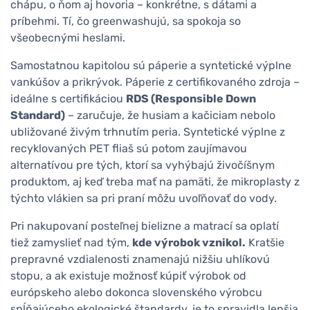
chápu, o ňom aj hovoria – konkrétne, s dátami a
príbehmi. Tí, čo greenwashujú, sa spokoja so
všeobecnými heslami.
Samostatnou kapitolou sú páperie a syntetické výplne
vankúšov a prikrývok. Páperie z certifikovaného zdroja –
ideálne s certifikáciou
RDS (Responsible Down
Standard)
– zaručuje, že husiam a kačiciam nebolo
ubližované živým trhnutím peria. Syntetické výplne z
recyklovaných PET fliaš sú potom zaujímavou
alternatívou pre tých, ktorí sa vyhýbajú živočíšnym
produktom, aj keď treba mať na pamäti, že mikroplasty z
týchto vlákien sa pri praní môžu uvoľňovať do vody.
Pri nakupovaní posteľnej bielizne a matrací sa oplatí
tiež zamyslieť nad tým,
kde výrobok vznikol.
Kratšie
prepravné vzdialenosti znamenajú nižšiu uhlíkovú
stopu, a ak existuje možnosť kúpiť výrobok od
európskeho alebo dokonca slovenského výrobcu
spĺňajúceho ekologické štandardy, je to spravidla lepšia