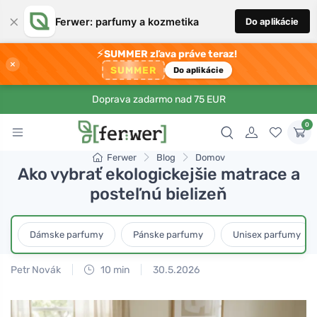
×
Ferwer: parfumy a kozmetika
Do aplikácie
⚡
SUMMER zľava práve teraz!
×
SUMMER
Do aplikácie
Doprava zadarmo nad 75 EUR
0
Ferwer
Blog
Domov
Ako vybrať ekologickejšie matrace a
posteľnú bielizeň
Dámske parfumy
Pánske parfumy
Unisex parfumy
Petr Novák
10 min
30.5.2026