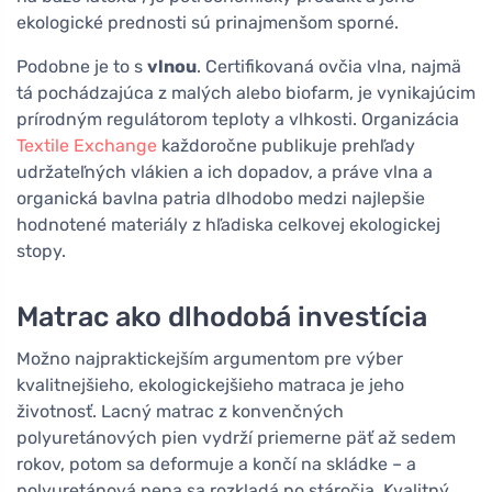
ekologické prednosti sú prinajmenšom sporné.
Podobne je to s
vlnou
. Certifikovaná ovčia vlna, najmä
tá pochádzajúca z malých alebo biofarm, je vynikajúcim
prírodným regulátorom teploty a vlhkosti. Organizácia
Textile Exchange
každoročne publikuje prehľady
udržateľných vlákien a ich dopadov, a práve vlna a
organická bavlna patria dlhodobo medzi najlepšie
hodnotené materiály z hľadiska celkovej ekologickej
stopy.
Matrac ako dlhodobá investícia
Možno najpraktickejším argumentom pre výber
kvalitnejšieho, ekologickejšieho matraca je jeho
životnosť. Lacný matrac z konvenčných
polyuretánových pien vydrží priemerne päť až sedem
rokov, potom sa deformuje a končí na skládke – a
polyuretánová pena sa rozkladá po stáročia. Kvalitný