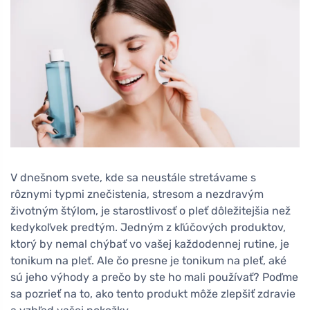
V dnešnom svete, kde sa neustále stretávame s
rôznymi typmi znečistenia, stresom a nezdravým
životným štýlom, je starostlivosť o pleť dôležitejšia než
kedykoľvek predtým. Jedným z kľúčových produktov,
ktorý by nemal chýbať vo vašej každodennej rutine, je
tonikum na pleť. Ale čo presne je tonikum na pleť, aké
sú jeho výhody a prečo by ste ho mali používať? Poďme
sa pozrieť na to, ako tento produkt môže zlepšiť zdravie