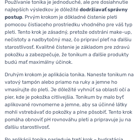
Používanie tonika je jednoduché, ale pre dosiahnutie
najlepších výsledkov je dôležité
dodržiavať správny
postup
. Prvým krokom je dôkladné čistenie pleti
pomocou čistiaceho prostriedku vhodného pre váš typ
pleti. Tento krok je zásadný, pretože odstráni make-up,
nečistoty a nadbytočný maz, čo pripraví pleť na ďalšiu
starostlivosť. Kvalitné čistenie je základom pre zdravú
pokožku a zabezpečuje, že tonikum a ďalšie produkty
budú mať maximálny účinok.
Druhým krokom je aplikácia tonika. Naneste tonikum na
vatový tampón alebo priamo na ruky a jemne ho
vmasírujte do pleti. Je dôležité vyhnúť sa oblasti očí a
pier, kde je pokožka citlivejšia. Tonikum by malo byť
aplikované rovnomerne a jemne, aby sa účinné látky
mohli vstrebávať do pokožky a plne pôsobiť. Tento krok
pomáha obnoviť pH rovnováhu pleti a pripravuje ju na
ďalšiu starostlivosť.
Po aplikácii tonika nasleduje tretí krok – hydratácia.