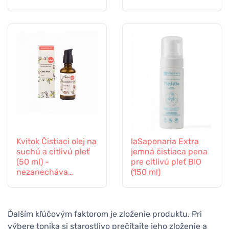
pružnosť
mastný film
Kvitok Čistiaci olej na
laSaponaria Extra
suchú a citlivú pleť
jemná čistiaca pena
(50 ml) -
pre citlivú pleť BIO
nezanecháva
(150 ml)
mastný film
Ďalším kľúčovým faktorom je zloženie produktu. Pri
výbere tonika si starostlivo prečítajte jeho zloženie a