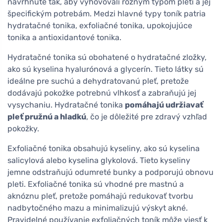
navrhnuté tak, aby vyhovovali rôznym typom pleti a jej
špecifickým potrebám. Medzi hlavné typy toník patria
hydratačné tonika, exfoliačné tonika, upokojujúce
tonika a antioxidantové tonika.
Hydratačné tonika sú obohatené o hydratačné zložky,
ako sú kyselina hyalurónová a glycerín. Tieto látky sú
ideálne pre suchú a dehydratovanú pleť, pretože
dodávajú pokožke potrebnú vlhkosť a zabraňujú jej
vysychaniu. Hydratačné tonika
pomáhajú udržiavať
pleť pružnú a hladkú
, čo je dôležité pre zdravý vzhľad
pokožky.
Exfoliačné tonika obsahujú kyseliny, ako sú kyselina
salicylová alebo kyselina glykolová. Tieto kyseliny
jemne odstraňujú odumreté bunky a podporujú obnovu
pleti. Exfoliačné tonika sú vhodné pre mastnú a
aknóznu pleť, pretože pomáhajú redukovať tvorbu
nadbytočného mazu a minimalizujú výskyt akné.
Pravidelné používanie exfoliačných toník môže viesť k