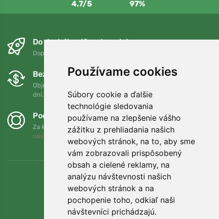
4,7/5
97%
Do druhého dňa a bezplatne
Doprava zadarmo pri objednávkach nad 75 EUR
Používame cookies
Bezplatná výmena a vrátenie tovaru
Objednávku môžete kedykoľvek vrátiť alebo vymeniť do 90
Súbory cookie a ďalšie
dní.
technológie sledovania
Podporujeme Trees.org
používame na zlepšenie vášho
Za každú objednávku zasadíme strom! Prečítajte si viac
O
zážitku z prehliadania našich
nás
.
webových stránok, na to, aby sme
vám zobrazovali prispôsobený
obsah a cielené reklamy, na
analýzu návštevnosti našich
webových stránok a na
pochopenie toho, odkiaľ naši
návštevníci prichádzajú.