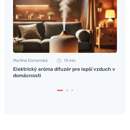
Martina Domanská
13 min
Jan S
k
Elektrický aróma difuzér pre lepší vzduch v
Zbavt
domácnosti
pohod