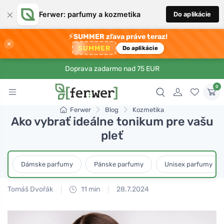
×
Ferwer: parfumy a kozmetika
Do aplikácie
⚡
SUMMER zľava práve teraz!
×
SUMMER
Do aplikácie
Doprava zadarmo nad 75 EUR
0
Ferwer
Blog
Kozmetika
Ako vybrať ideálne tonikum pre vašu
pleť
Dámske parfumy
Pánske parfumy
Unisex parfumy
Tomáš Dvořák
11 min
28.7.2024