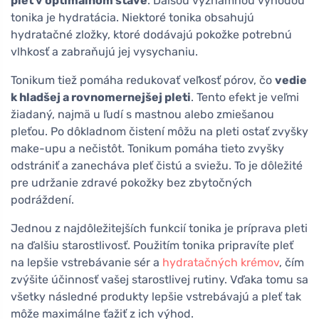
pleť v optimálnom stave
. Ďalšou významnou výhodou
tonika je hydratácia. Niektoré tonika obsahujú
hydratačné zložky, ktoré dodávajú pokožke potrebnú
vlhkosť a zabraňujú jej vysychaniu.
Tonikum tiež pomáha redukovať veľkosť pórov, čo
vedie
k hladšej a rovnomernejšej pleti
. Tento efekt je veľmi
žiadaný, najmä u ľudí s mastnou alebo zmiešanou
pleťou. Po dôkladnom čistení môžu na pleti ostať zvyšky
make-upu a nečistôt. Tonikum pomáha tieto zvyšky
odstrániť a zanecháva pleť čistú a sviežu. To je dôležité
pre udržanie zdravé pokožky bez zbytočných
podráždení.
Jednou z najdôležitejších funkcií tonika je príprava pleti
na ďalšiu starostlivosť. Použitím tonika pripravíte pleť
na lepšie vstrebávanie sér a
hydratačných krémov
, čím
zvýšite účinnosť vašej starostlivej rutiny. Vďaka tomu sa
všetky následné produkty lepšie vstrebávajú a pleť tak
môže maximálne ťažiť z ich výhod.