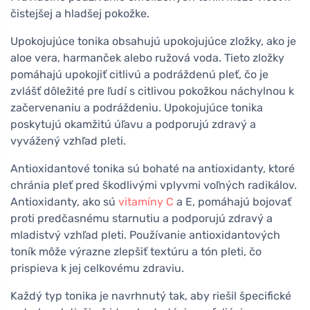
čistejšej a hladšej pokožke.
Upokojujúce tonika obsahujú upokojujúce zložky, ako je
aloe vera, harmanček alebo ružová voda. Tieto zložky
pomáhajú upokojiť citlivú a podráždenú pleť, čo je
zvlášť dôležité pre ľudí s citlivou pokožkou náchylnou k
začervenaniu a podráždeniu. Upokojujúce tonika
poskytujú okamžitú úľavu a podporujú zdravý a
vyvážený vzhľad pleti.
Antioxidantové tonika sú bohaté na antioxidanty, ktoré
chránia pleť pred škodlivými vplyvmi voľných radikálov.
Antioxidanty, ako sú
vitamíny C
a E, pomáhajú bojovať
proti predčasnému starnutiu a podporujú zdravý a
mladistvý vzhľad pleti. Používanie antioxidantových
toník môže výrazne zlepšiť textúru a tón pleti, čo
prispieva k jej celkovému zdraviu.
Každý typ tonika je navrhnutý tak, aby riešil špecifické