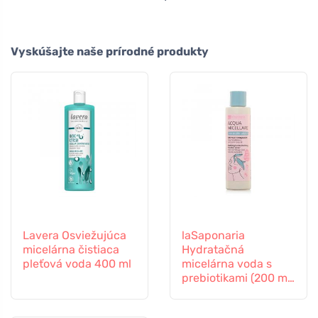
Vyskúšajte naše prírodné produkty
Lavera Osviežujúca
laSaponaria
micelárna čistiaca
Hydratačná
pleťová voda 400 ml
micelárna voda s
prebiotikami (200 ml)
- s damašskou ružou
a chrpou