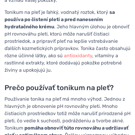
a vzhľad vašej pokožky.
Tonikum na pleť je ľahký, vodnatý roztok, ktorý
sa
používa po čistení pleti a pred nanesením
hydratačného krému
. Jeho hlavným úlohou je obnoviť
pH rovnováhu pleti, ktorú môže narušiť čistiaci
prostriedok, a pripraviť pleť na lepšie vstrebávanie
ďalších kozmetických prípravkov. Tonika často obsahujú
rôzne účinné látky, ako sú
antioxidanty
, vitamíny a
rastlinné extrakty, ktoré dodávajú pokožke potrebné
živiny a upokojujú ju.
Prečo používať tonikum na pleť?
Používanie tonika na pleť má mnoho výhod. Jednou z
hlavných je obnovenie pH rovnováhy pleti. Mnoho
čistiacich prostriedkov totiž môže narušiť prirodzené pH
pleti, čo vedie k suchosti, podráždeniu a tvorbe akné.
Tonikum
pomáha obnoviť túto rovnováhu a udržiavať