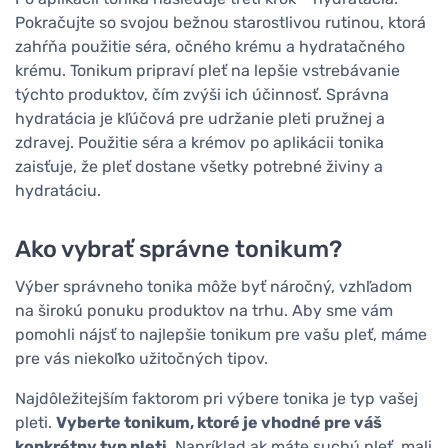
Pokračujte so svojou bežnou starostlivou rutinou, ktorá
zahŕňa použitie séra, očného krému a hydratačného
krému. Tonikum pripraví pleť na lepšie vstrebávanie
týchto produktov, čím zvýši ich účinnosť. Správna
hydratácia je kľúčová pre udržanie pleti pružnej a
zdravej. Použitie séra a krémov po aplikácii tonika
zaisťuje, že pleť dostane všetky potrebné živiny a
hydratáciu.
Ako vybrať správne tonikum?
Výber správneho tonika môže byť náročný, vzhľadom
na širokú ponuku produktov na trhu. Aby sme vám
pomohli nájsť to najlepšie tonikum pre vašu pleť, máme
pre vás niekoľko užitočných tipov.
Najdôležitejším faktorom pri výbere tonika je typ vašej
pleti.
Vyberte tonikum, ktoré je vhodné pre váš
konkrétny typ pleti
. Napríklad ak máte suchú pleť, mali