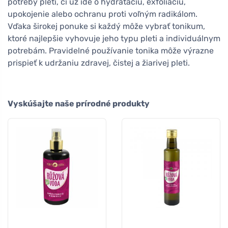
potreby pleti, či už ide o hydratáciu, exfoliáciu,
upokojenie alebo ochranu proti voľným radikálom.
Vďaka širokej ponuke si každý môže vybrať tonikum,
ktoré najlepšie vyhovuje jeho typu pleti a individuálnym
potrebám. Pravidelné používanie tonika môže výrazne
prispieť k udržaniu zdravej, čistej a žiarivej pleti.
Vyskúšajte naše prírodné produkty