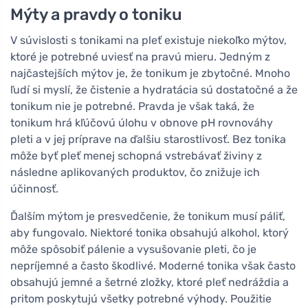
Mýty a pravdy o toniku
V súvislosti s tonikami na pleť existuje niekoľko mýtov,
ktoré je potrebné uviesť na pravú mieru. Jedným z
najčastejších mýtov je, že tonikum je zbytočné. Mnoho
ľudí si myslí, že čistenie a hydratácia sú dostatočné a že
tonikum nie je potrebné. Pravda je však taká, že
tonikum hrá kľúčovú úlohu v obnove pH rovnováhy
pleti a v jej príprave na ďalšiu starostlivosť. Bez tonika
môže byť pleť menej schopná vstrebávať živiny z
následne aplikovaných produktov, čo znižuje ich
účinnosť.
Ďalším mýtom je presvedčenie, že tonikum musí páliť,
aby fungovalo. Niektoré tonika obsahujú alkohol, ktorý
môže spôsobiť pálenie a vysušovanie pleti, čo je
nepríjemné a často škodlivé. Moderné tonika však často
obsahujú jemné a šetrné zložky, ktoré pleť nedráždia a
pritom poskytujú všetky potrebné výhody. Použitie