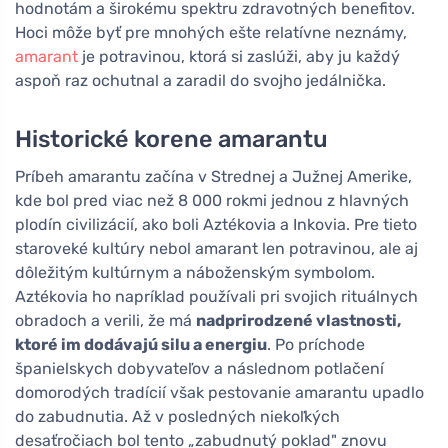
hodnotám a širokému spektru zdravotných benefitov.
Hoci môže byť pre mnohých ešte relatívne neznámy,
amarant
je potravinou, ktorá si zaslúži, aby ju každý
aspoň raz ochutnal a zaradil do svojho jedálnička.
Historické korene amarantu
Príbeh amarantu začína v Strednej a Južnej Amerike,
kde bol pred viac než 8 000 rokmi jednou z hlavných
plodín civilizácií, ako boli Aztékovia a Inkovia. Pre tieto
staroveké kultúry nebol amarant len potravinou, ale aj
dôležitým kultúrnym a náboženským symbolom.
Aztékovia ho napríklad používali pri svojich rituálnych
obradoch a verili, že má
nadprirodzené vlastnosti,
ktoré im dodávajú silu a energiu
. Po príchode
španielskych dobyvateľov a následnom potlačení
domorodých tradícií však pestovanie amarantu upadlo
do zabudnutia. Až v posledných niekoľkých
desaťročiach bol tento „zabudnutý poklad" znovu