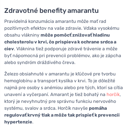
Zdravotné benefity amarantu
Pravidelná konzumácia amarantu môže mať rad
pozitívnych efektov na vaše zdravie. Vďaka vysokému
obsahu vlákniny
môže pomôcť znižovať hladinu
cholesterolu v krvi, čo prispieva k ochrane srdca a
ciev
. Vláknina tiež podporuje zdravé trávenie a môže
byť nápomocná pri prevencii problémov, ako je zápcha
alebo syndróm dráždivého čreva.
Železo obsiahnuté v amarantu je kľúčové pre tvorbu
hemoglobínu a transport kyslíka v krvi. To je dôležité
najmä pre osoby s anémiou alebo pre tých, ktorí sa cítia
unavení a vyčerpaní. Amarant je tiež bohatý na
horčík
,
ktorý je nevyhnutný pre správnu funkciu nervového
systému, svalov a srdca. Horčík navyše
pomáha
regulovať krvný tlak a môže tak prispieť k prevencii
hypertenzie
.