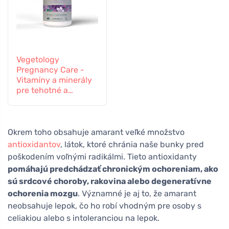
Vegetology
Pregnancy Care -
Vitamíny a minerály
pre tehotné a
dojčiace ženy, 60
tabliet
Okrem toho obsahuje amarant veľké množstvo
antioxidantov
, látok, ktoré chránia naše bunky pred
poškodením voľnými radikálmi. Tieto antioxidanty
pomáhajú predchádzať chronickým ochoreniam, ako
sú srdcové choroby, rakovina alebo degeneratívne
ochorenia mozgu
. Významné je aj to, že amarant
neobsahuje lepok, čo ho robí vhodným pre osoby s
celiakiou alebo s intoleranciou na lepok.