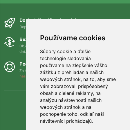
Do druhého dňa a bezplatne
Doprava zadarmo pri objednávkach nad 75 EUR
Používame cookies
Bezplatná výmena a vrátenie tovaru
Objednávku môžete kedykoľvek vrátiť alebo vymeniť do 90
Súbory cookie a ďalšie
dní.
technológie sledovania
Podporujeme Trees.org
používame na zlepšenie vášho
Za každú objednávku zasadíme strom! Prečítajte si viac
O
zážitku z prehliadania našich
nás
.
webových stránok, na to, aby sme
vám zobrazovali prispôsobený
obsah a cielené reklamy, na
analýzu návštevnosti našich
webových stránok a na
pochopenie toho, odkiaľ naši
návštevníci prichádzajú.