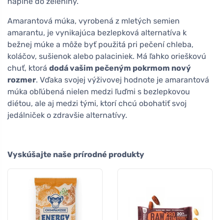
náplne do zeleniny.
Amarantová múka, vyrobená z mletých semien
amarantu, je vynikajúca bezlepková alternatíva k
bežnej múke a môže byť použitá pri pečení chleba,
koláčov, sušienok alebo palaciniek. Má ľahko orieškovú
chuť, ktorá
dodá vašim pečeným pokrmom nový
rozmer
. Vďaka svojej výživovej hodnote je amarantová
múka obľúbená nielen medzi ľuďmi s bezlepkovou
diétou, ale aj medzi tými, ktorí chcú obohatiť svoj
jedálniček o zdravšie alternatívy.
Vyskúšajte naše prírodné produkty