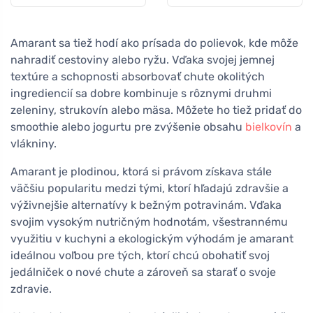
Amarant sa tiež hodí ako prísada do polievok, kde môže
nahradiť cestoviny alebo ryžu. Vďaka svojej jemnej
textúre a schopnosti absorbovať chute okolitých
ingrediencií sa dobre kombinuje s rôznymi druhmi
zeleniny, strukovín alebo mäsa. Môžete ho tiež pridať do
smoothie alebo jogurtu pre zvýšenie obsahu
bielkovín
a
vlákniny.
Amarant je plodinou, ktorá si právom získava stále
väčšiu popularitu medzi tými, ktorí hľadajú zdravšie a
výživnejšie alternatívy k bežným potravinám. Vďaka
svojim vysokým nutričným hodnotám, všestrannému
využitiu v kuchyni a ekologickým výhodám je amarant
ideálnou voľbou pre tých, ktorí chcú obohatiť svoj
jedálniček o nové chute a zároveň sa starať o svoje
zdravie.