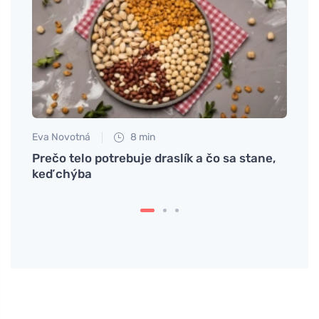
Eva Novotná
8 min
Petr N
Prečo telo potrebuje draslík a čo sa stane,
Ako s
keď chýba
oddý