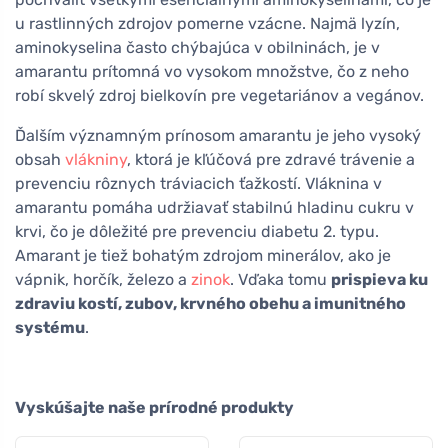
u rastlinných zdrojov pomerne vzácne. Najmä lyzín,
aminokyselina často chýbajúca v obilninách, je v
amarantu prítomná vo vysokom množstve, čo z neho
robí skvelý zdroj bielkovín pre vegetariánov a vegánov.
Ďalším významným prínosom amarantu je jeho vysoký
obsah
vlákniny
, ktorá je kľúčová pre zdravé trávenie a
prevenciu rôznych tráviacich ťažkostí. Vláknina v
amarantu pomáha udržiavať stabilnú hladinu cukru v
krvi, čo je dôležité pre prevenciu diabetu 2. typu.
Amarant je tiež bohatým zdrojom minerálov, ako je
vápnik, horčík, železo a
zinok
. Vďaka tomu
prispieva ku
zdraviu kostí, zubov, krvného obehu a imunitného
systému
.
Vyskúšajte naše prírodné produkty