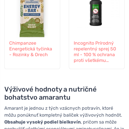
Chimpanzee
Incognito Prírodný
Energetická tyčinka
repelentný sprej 50
- Rozinky & Orech
ml - 100 % ochrana
proti všetkému
hmyzu
Výživové hodnoty a nutričné
bohatstvo amarantu
Amarant je jednou z tých vzácnych potravín, ktoré
môžu ponúknuť kompletný balíček výživových hodnôt.
Obsahuje vysoký podiel bielkovín
, pričom sa môže
pochváliť všetkými esenciálnymi aminokyselinami, čo je