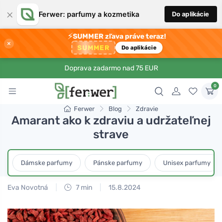
×
Ferwer: parfumy a kozmetika
Do aplikácie
⚡
SUMMER zľava práve teraz!
×
SUMMER
Do aplikácie
Doprava zadarmo nad 75 EUR
0
Ferwer
Blog
Zdravie
Amarant ako k zdraviu a udržateľnej
strave
Dámske parfumy
Pánske parfumy
Unisex parfumy
Eva Novotná
7 min
15.8.2024