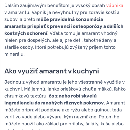
Ďalším zaujímavým benefitom je vysoký obsah
vápnika
v amarantu. Vápnik je nevyhnutný pre zdravie kostí a
zubov, a preto
môže pravidelná konzumácia
amarantu prispieť k prevencii osteoporózy a ďalších
kostných ochorení
. Vďaka tomu je amarant vhodný
nielen pre dospelých, ale aj pre deti, tehotné ženy a
staršie osoby, ktoré potrebujú zvýšený príjem tohto
minerálu.
Ako využiť amarant v kuchyni
Jednou z výhod amarantu je jeho všestranné využitie v
kuchyni. Má jemnú, ľahko orieškovú chuť a mäkkú, ľahko
chrumkavú textúru,
čo z neho robí skvelú
ingredienciu do mnohých rôznych pokrmov
. Amarant
môžete pripraviť podobne ako ryžu alebo quinou, teda
variť vo vode alebo vývare, kým nezmäkne. Potom ho
môžete použiť ako základ pre prílohy, šaláty, kaše alebo