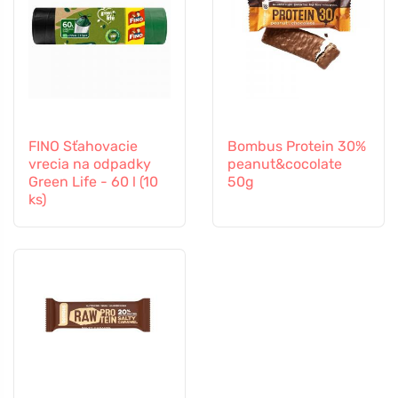
FINO Sťahovacie
Bombus Protein 30%
vrecia na odpadky
peanut&cocolate
Green Life - 60 l (10
50g
ks)