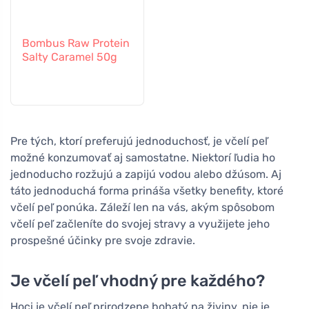
Bombus Raw Protein
Salty Caramel 50g
Pre tých, ktorí preferujú jednoduchosť, je včelí peľ
možné konzumovať aj samostatne. Niektorí ľudia ho
jednoducho rozžujú a zapijú vodou alebo džúsom. Aj
táto jednoduchá forma prináša všetky benefity, ktoré
včelí peľ ponúka. Záleží len na vás, akým spôsobom
včelí peľ začleníte do svojej stravy a využijete jeho
prospešné účinky pre svoje zdravie.
Je včelí peľ vhodný pre každého?
Hoci je včelí peľ prirodzene bohatý na živiny, nie je