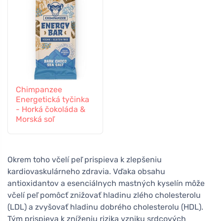
Chimpanzee
Energetická tyčinka
- Horká čokoláda &
Morská soľ
Okrem toho včelí peľ prispieva k zlepšeniu
kardiovaskulárneho zdravia. Vďaka obsahu
antioxidantov a esenciálnych mastných kyselín môže
včelí peľ pomôcť znižovať hladinu zlého cholesterolu
(LDL) a zvyšovať hladinu dobrého cholesterolu (HDL).
Tým prispieva k zníženiu rizika vzniku srdcových