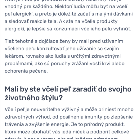
vhodný pre každého. Niektorí ľudia môžu byť na včelí
peľ alergickí, a preto je dôležité začať s malými dávkami
a sledovať reakcie tela. Ak ste na včelie produkty
alergickí, je lepšie sa konzumácii včelieho peľu vyhnúť.
Tiež tehotné a dojčiace ženy by mali pred užívaním
včelieho peľu konzultovať jeho užívanie so svojím
lekárom, rovnako ako ľudia s určitými zdravotnými
problémami, ako sú poruchy zrážanlivosti krvi alebo
ochorenia pečene.
Mali by ste včelí peľ zaradiť do svojho
životného štýlu?
Včelí peľ je neuveriteľne výživný a môže priniesť mnoho
zdravotných výhod, od posilnenia imunity po zlepšenie
trávenia a zvýšenie energie. Je to prírodný produkt,
ktorý môže obohatiť váš jedálniček a podporiť celkové