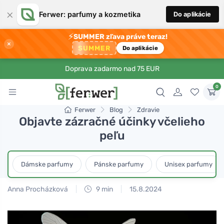
×
Ferwer: parfumy a kozmetika
Do aplikácie
⚡
SUMMER zľava práve teraz!
×
SUMMER
Do aplikácie
Doprava zadarmo nad 75 EUR
0
Ferwer
Blog
Zdravie
Objavte zázračné účinky včelieho
peľu
Dámske parfumy
Pánske parfumy
Unisex parfumy
Anna Procházková
9 min
15.8.2024