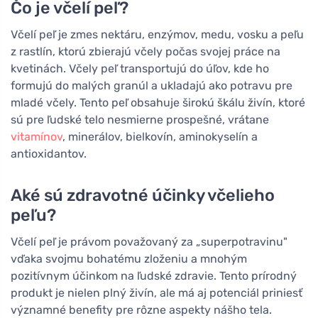
Čo je včelí peľ?
Včelí peľ je zmes nektáru, enzýmov, medu, vosku a peľu
z rastlín, ktorú zbierajú včely počas svojej práce na
kvetinách. Včely peľ transportujú do úľov, kde ho
formujú do malých granúl a ukladajú ako potravu pre
mladé včely. Tento peľ obsahuje širokú škálu živín, ktoré
sú pre ľudské telo nesmierne prospešné, vrátane
vitamínov
, minerálov, bielkovín, aminokyselín a
antioxidantov.
Aké sú zdravotné účinky včelieho
peľu?
Včelí peľ je právom považovaný za „superpotravinu"
vďaka svojmu bohatému zloženiu a mnohým
pozitívnym účinkom na ľudské zdravie. Tento prírodný
produkt je nielen plný živín, ale má aj potenciál priniesť
významné benefity pre rôzne aspekty nášho tela.