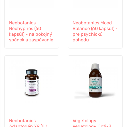
Neobotanics
Neobotanics Mood-
Neohypnos (60
Balance (60 kapsúl) -
kapsúl) - na pokojný
pre psychickú
spánok a zaspávanie
pohodu
Neobotanics
Vegetology
Adaptogén X9 (60
Vegetology Opti-3,