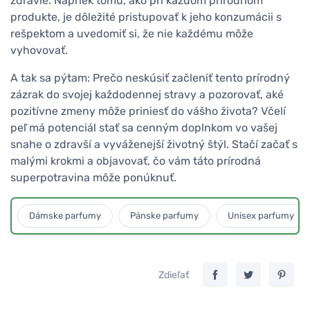
zdravie. Napriek tomu, ako pri každom prírodnom
produkte, je dôležité pristupovať k jeho konzumácii s
rešpektom a uvedomiť si, že nie každému môže
vyhovovať.
A tak sa pýtam: Prečo neskúsiť začleniť tento prírodný
zázrak do svojej každodennej stravy a pozorovať, aké
pozitívne zmeny môže priniesť do vášho života? Včelí
peľ má potenciál stať sa cenným doplnkom vo vašej
snahe o zdravší a vyváženejší životný štýl. Stačí začať s
malými krokmi a objavovať, čo vám táto prírodná
superpotravina môže ponúknuť.
Dámske parfumy
Pánske parfumy
Unisex parfumy
Zdieľať