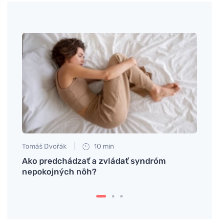
Tomáš Dvořák
10 min
Petr N
oré
Ako predchádzať a zvládať syndróm
Ako p
nepokojných nôh?
aby v