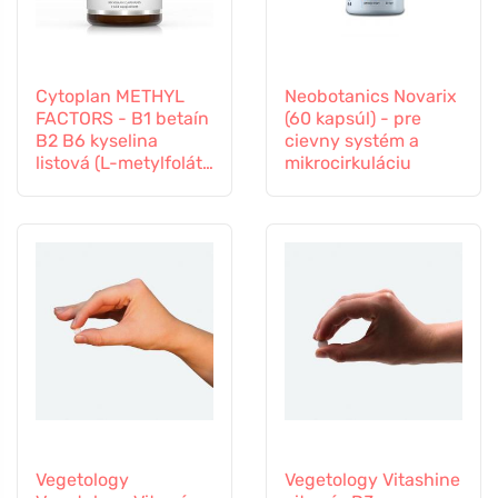
Cytoplan METHYL
Neobotanics Novarix
FACTORS - B1 betaín
(60 kapsúl) - pre
B2 B6 kyselina
cievny systém a
listová (L-metylfolát)
mikrocirkuláciu
vitamín B12 a zinok,
60 kapsúl
Vegetology
Vegetology Vitashine