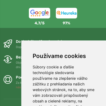
4,7/5
97%
Do druhého dňa a bezplatne
Doprava zadarmo pri objednávkach nad 75 EUR
Používame cookies
Bezplatná výmena a vrátenie tovaru
Objednávku môžete kedykoľvek vrátiť alebo vymeniť do 90
Súbory cookie a ďalšie
dní.
technológie sledovania
Podporujeme Trees.org
používame na zlepšenie vášho
Za každú objednávku zasadíme strom! Prečítajte si viac
O
zážitku z prehliadania našich
nás
.
webových stránok, na to, aby sme
vám zobrazovali prispôsobený
obsah a cielené reklamy, na