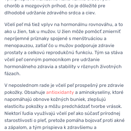
chorôb a mozgových príhod, čo je dôležité pre
dlhodobé udržanie zdravého srdca a ciev.
Včelí peľ má tiež vplyv na hormonálnu rovnováhu, a to
ako u žien, tak u mužov. U žien môže pomôcť zmierniť
nepríjemné príznaky spojené s menštruáciou a
menopauzou, zatiaľ čo u mužov podporuje zdravie
prostaty a celkovú reprodukčnú funkciu. Tým sa stáva
včelí peľ cenným pomocníkom pre udržanie
hormonálneho zdravia a stability v rôznych životných
fázach.
V neposlednom rade je včelí peľ prospešný pre zdravie
pokožky. Obsahuje
antioxidanty
a aminokyseliny, ktoré
napomáhajú obnove kožných buniek, zlepšujú
elasticitu pokožky a môžu predchádzať tvorbe vrások.
Niektorí ľudia využívajú včelí peľ ako súčasť prírodnej
starostlivosti o pleť, pretože pomáha bojovať proti akné
a zápalom, a tým prispieva k zdravšiemu a