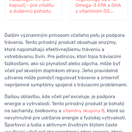
kapsúl) - pre vitalitu
Omega-3 EPA a DHA
a duševnú pohodu
s vitamínom D3,
tekutý 150 ml, bez
príchute
Ďalším významným prínosom včelieho peľu je podpora
trávenia. Tento prírodný produkt obsahuje enzýmy,
ktoré napomáhajú efektívnejšiemu tráveniu a
vstrebávaniu živín. Pre jedincov, ktorí trpia tráviacimi
ťažkosťami, ako sú plynatosť alebo zápcha, môže byť
včelí peľ skvelým doplnkom stravy. Jeho pravidelné
užívanie môže pomôcť regulovať trávenie a zmierniť
nepríjemné symptómy spojené s tráviacimi problémami.
Ďalšou oblasťou, kde včelí peľ exceluje, je podpora
energie a vytrvalosti. Tento prírodný produkt je bohatý
na sacharidy, bielkoviny a
vitamíny skupiny B
, ktoré sú
nevyhnutné pre udržanie energie a fyzickej vytrvalosti.
Športovci a ľudia s aktívnym životným štýlom často
využívajú včelí peľ ako prirodzený zdroj energie, ktorý