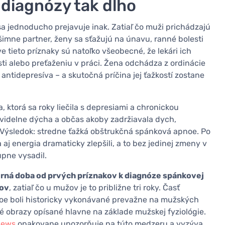
 diagnózy tak dlho
 jednoducho prejavuje inak. Zatiaľ čo muži prichádzajú
šimne partner, ženy sa sťažujú na únavu, ranné bolesti
 tieto príznaky sú natoľko všeobecné, že lekári ich
ti alebo preťaženiu v práci. Žena odchádza z ordinácie
ntidepresíva – a skutočná príčina jej ťažkostí zostane
a, ktorá sa roky liečila s depresiami a chronickou
avidelne dýcha a občas akoby zadržiavala dych,
 Výsledok: stredne ťažká obštrukčná spánková apnoe. Po
aj energia dramaticky zlepšili, a to bez jedinej zmeny v
upne vysadil.
rná doba od prvých príznakov k diagnóze spánkovej
kov
, zatiaľ čo u mužov je to približne tri roky. Časť
oe boli historicky vykonávané prevažne na mužských
cké obrazy opísané hlavne na základe mužskej fyziológie.
iews
opakovane upozorňuje na túto medzeru a vyzýva