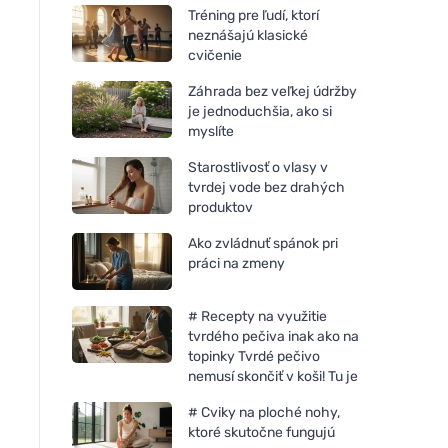
Tréning pre ľudí, ktorí
neznášajú klasické
cvičenie
Záhrada bez veľkej údržby
je jednoduchšia, ako si
myslíte
Starostlivosť o vlasy v
tvrdej vode bez drahých
produktov
Ako zvládnuť spánok pri
práci na zmeny
# Recepty na využitie
tvrdého pečiva inak ako na
topinky Tvrdé pečivo
nemusí skončiť v koši! Tu je
# Cviky na ploché nohy,
ktoré skutočne fungujú