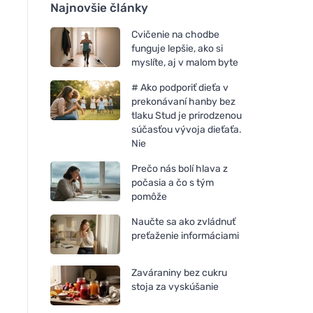
Najnovšie články
Cvičenie na chodbe
funguje lepšie, ako si
myslíte, aj v malom byte
# Ako podporiť dieťa v
prekonávaní hanby bez
tlaku Stud je prirodzenou
súčasťou vývoja dieťaťa.
Nie
Prečo nás bolí hlava z
počasia a čo s tým
pomôže
Naučte sa ako zvládnuť
preťaženie informáciami
Zaváraniny bez cukru
stoja za vyskúšanie