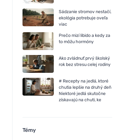
Sádzanie stromov nestačí,
ekológia potrebuje oveľa
viac
Prečo mizí libido a kedy za
to môžu hormóny
Ako zvládnuť prvý školský
rok bez stresu celej rodiny
# Recepty na jedlá, ktoré
chutia lepšie na druhý deň
Niektoré jedlá skutočne
získavajú na chuti, ke
Témy