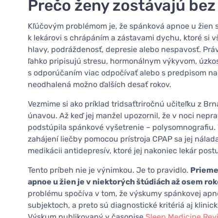
Prečo ženy zostávajú bez
Kľúčovým problémom je, že spánková apnoe u žien sa
k lekárovi s chrápáním a zástavami dychu, ktoré si v
hlavy, podráždenosť, depresie alebo nespavosť. Práve
ľahko pripisujú stresu, hormonálnym výkyvom, úzkos
s odporúčaním viac odpočívať alebo s predpisom na a
neodhalená možno ďalších desať rokov.
Vezmime si ako príklad tridsaťtriročnú učiteľku z Brn
únavou. Až keď jej manžel upozornil, že v noci nepr
podstúpila spánkové vyšetrenie – polysomnografiu.
zahájení liečby pomocou prístroja CPAP sa jej nálada 
medikácii antidepresív, ktoré jej nakoniec lekár post
Tento príbeh nie je výnimkou. Je to pravidlo.
Prieme
apnoe u žien je v niektorých štúdiách až osem ro
problému spočíva v tom, že výskumy spánkovej apn
subjektoch, a preto sú diagnostické kritériá aj klini
Výskum publikovaný v časopise
Sleep Medicine Rev