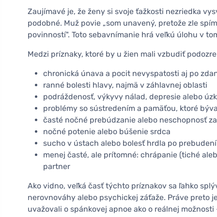
Zaujímavé je, že ženy si svoje ťažkosti nezriedka vys
podobné. Muž povie „som unavený, pretože zle spím"
povinností". Toto sebavnímanie hrá veľkú úlohu v t
Medzi príznaky, ktoré by u žien mali vzbudiť podozr
chronická únava a pocit nevyspatosti aj po zd
ranné bolesti hlavy, najmä v záhlavnej oblasti
podráždenosť, výkyvy nálad, depresie alebo úzko
problémy so sústredením a pamäťou, ktoré býv
časté nočné prebúdzanie alebo neschopnosť z
nočné potenie alebo búšenie srdca
sucho v ústach alebo bolesť hrdla po prebudení
menej časté, ale prítomné: chrápanie (tiché ale
partner
Ako vidno, veľká časť týchto príznakov sa ľahko sp
nerovnováhy alebo psychickej záťaže. Práve preto je 
uvažovali o spánkovej apnoe ako o reálnej možnosti