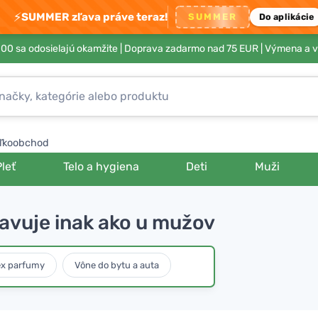
⚡
SUMMER zľava práve teraz!
SUMMER
Do aplikácie
00 sa odosielajú okamžite |
Doprava zadarmo nad 75 EUR
| Výmena a v
ľkoobchod
Pleť
Telo a hygiena
Deti
Muži
javuje inak ako u mužov
ex parfumy
Vône do bytu a auta