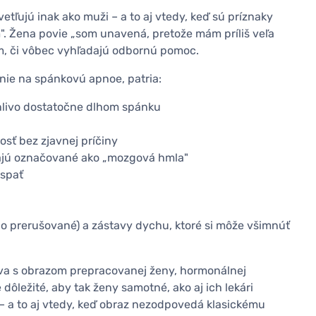
vetľujú inak ako muži – a to aj vtedy, keď sú príznaky
. Žena povie „som unavená, pretože mám príliš veľa
om, či vôbec vyhľadajú odbornú pomoc.
enie na spánkovú apnoe, patria:
anlivo dostatočne dlhom spánku
sť bez zjavnej príčiny
ajú označované ako „mozgová hmla"
aspať
bo prerušované) a zástavy dychu, ktoré si môže všimnúť
lýva s obrazom prepracovanej ženy, hormonálnej
dôležité, aby tak ženy samotné, ako aj ich lekári
 – a to aj vtedy, keď obraz nezodpovedá klasickému