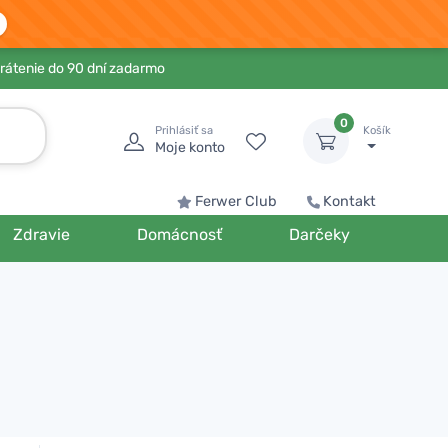
rátenie do 90 dní zadarmo
0
Prihlásiť sa
Košík
Moje konto
Ferwer Club
Kontakt
Zdravie
Domácnosť
Darčeky