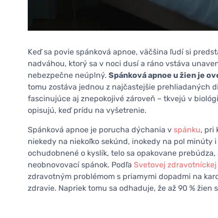
Keď sa povie spánková apnoe, väčšina ľudí si pred
nadváhou, ktorý sa v noci dusí a ráno vstáva unavený
nebezpečne neúplný.
Spánková apnoe u žien je ove
tomu zostáva jednou z najčastejšie prehliadaných d
fascinujúce aj znepokojivé zároveň – tkvejú v biológ
opisujú, keď prídu na vyšetrenie.
Spánková apnoe je porucha dýchania v
spánku
, pr
niekedy na niekoľko sekúnd, inokedy na pol minúty i
ochudobnené o kyslík, telo sa opakovane prebúdza,
neobnovovací spánok. Podľa
Svetovej zdravotníckej
zdravotným problémom s priamymi dopadmi na kard
zdravie. Napriek tomu sa odhaduje, že až 90 % žie