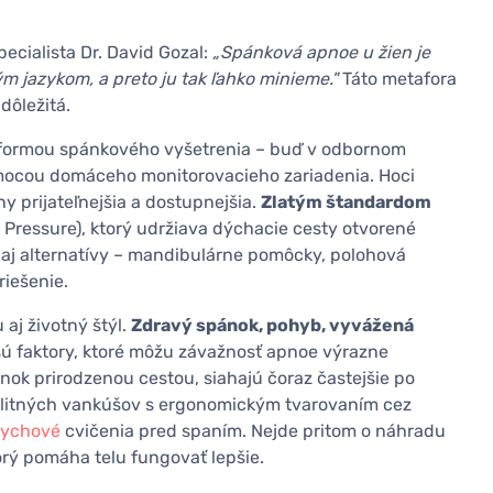
cialista Dr. David Gozal:
„Spánková apnoe u žien je
ým jazykom, a preto ju tak ľahko minieme."
Táto metafora
 dôležitá.
e formou spánkového vyšetrenia – buď v odbornom
omocou domáceho monitorovacieho zariadenia. Hoci
 prijateľnejšia a dostupnejšia.
Zlatým štandardom
 Pressure), ktorý udržiava dýchacie cesty otvorené
aj alternatívy – mandibulárne pomôcky, polohová
riešenie.
aj životný štýl.
Zdravý spánok, pohyb, vyvážená
ú faktory, ktoré môžu závažnosť apnoe výrazne
ánok prirodzenou cestou, siahajú čoraz častejšie po
litných vankúšov s ergonomickým tvarovaním cez
ychové
cvičenia pred spaním. Nejde pritom o náhradu
torý pomáha telu fungovať lepšie.