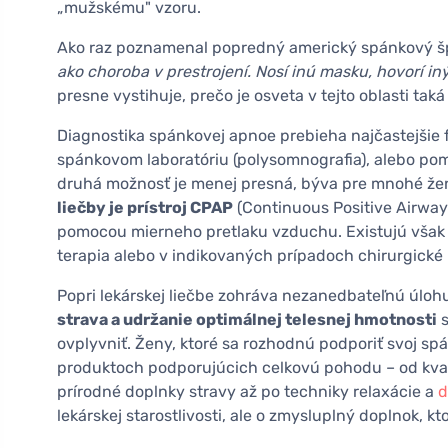
„mužskému" vzoru.
Ako raz poznamenal popredný americký spánkový špe
ako choroba v prestrojení. Nosí inú masku, hovorí in
presne vystihuje, prečo je osveta v tejto oblasti taká
Diagnostika spánkovej apnoe prebieha najčastejši
spánkovom laboratóriu (polysomnografia), alebo p
druhá možnosť je menej presná, býva pre mnohé ženy
liečby je prístroj CPAP
(Continuous Positive Airway
pomocou mierneho pretlaku vzduchu. Existujú však 
terapia alebo v indikovaných prípadoch chirurgické 
Popri lekárskej liečbe zohráva nezanedbateľnú úlohu 
strava a udržanie optimálnej telesnej hmotnosti
s
ovplyvniť. Ženy, ktoré sa rozhodnú podporiť svoj sp
produktoch podporujúcich celkovú pohodu – od kva
prírodné doplnky stravy až po techniky relaxácie a
d
lekárskej starostlivosti, ale o zmysluplný doplnok, k