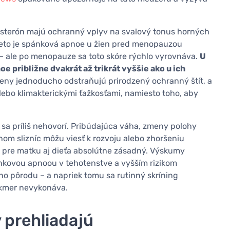
esterón majú ochranný vplyv na svalový tonus horných
reto je spánková apnoe u žien pred menopauzou
 ale po menopauze sa toto skóre rýchlo vyrovnáva.
U
 približne dvakrát až trikrát vyššie ako u ich
y jednoducho odstraňujú prirodzený ochranný štít, a
lebo klimakterickými ťažkosťami, namiesto toho, aby
 sa príliš nehovorí. Pribúdajúca váha, zmeny polohy
m slizníc môžu viesť k rozvoju alebo zhoršeniu
k pre matku aj dieťa absolútne zásadný. Výskumy
nkovou apnoou v tehotenstve a vyšším rizikom
o pôrodu – a napriek tomu sa rutinný skríning
akmer nevykonáva.
 prehliadajú