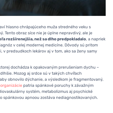
staví hlasno chrápajúceho muža stredného veku s
. Tento obraz síce nie je úplne nepravdivý, ale je
ľa rozšírenejšia, než sa dlho predpokladalo
, a napriek
iagnóz v celej modernej medicíne. Dôvody sú pritom
ii, v predsudkoch lekárov aj v tom, ako sa ženy samy
i ktorej dochádza k opakovaným prerušeniam dychu –
 dlhšie. Mozog aj srdce sú v takých chvíľach
 aby obnovilo dýchanie, a výsledkom je fragmentovaný,
 organizácie
patria spánkové poruchy k závažným
iovaskulárny systém, metabolizmus aj psychické
n so spánkovou apnoou zostáva nediagnostikovaných.