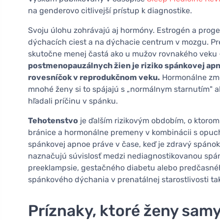
na genderovo citlivejší prístup k diagnostike.
Svoju úlohu zohrávajú aj hormóny. Estrogén a prog
dýchacích ciest a na dýchacie centrum v mozgu. P
skutočne menej častá ako u mužov rovnakého veku –
postmenopauzálnych žien je riziko spánkovej apnoe
rovesníčok v reprodukčnom veku.
Hormonálne zmen
mnohé ženy si to spájajú s „normálnym starnutím" a
hľadali príčinu v spánku.
Tehotenstvo
je ďalším rizikovým obdobím, o ktorom
bránice a hormonálne premeny v kombinácii s opucho
spánkovej apnoe práve v čase, keď je zdravý spáno
naznačujú súvislosť medzi nediagnostikovanou spá
preeklampsie, gestačného diabetu alebo predčasnéh
spánkového dýchania v prenatálnej starostlivosti t
Príznaky, ktoré ženy samy