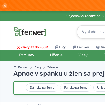
×
Objednávky zadané do 12:
Zľavy až do -80%
Blog
Lexikón
Ve
Parfumy
Líčenie
Vlasy
Ferwer
Blog
Zdravie
Apnoe v spánku u žien sa pre
Dámske parfumy
Pánske parfumy
Unis