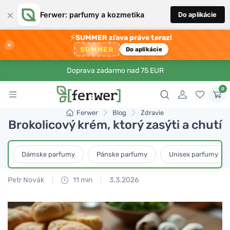
×
Ferwer: parfumy a kozmetika
Do aplikácie
⚡
SUMMER zľava práve teraz!
×
SUMMER
Do aplikácie
Doprava zadarmo nad 75 EUR
0
Ferwer
Blog
Zdravie
Brokolicový krém, ktorý zasýti a chutí
Dámske parfumy
Pánske parfumy
Unisex parfumy
Petr Novák
11 min
3.3.2026