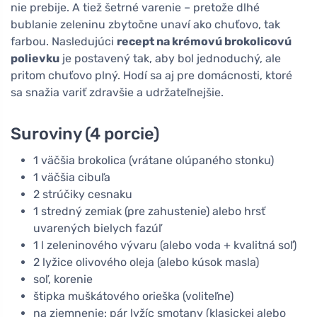
nie prebije. A tiež šetrné varenie – pretože dlhé
bublanie zeleninu zbytočne unaví ako chuťovo, tak
farbou. Nasledujúci
recept na krémovú brokolicovú
polievku
je postavený tak, aby bol jednoduchý, ale
pritom chuťovo plný. Hodí sa aj pre domácnosti, ktoré
sa snažia variť zdravšie a udržateľnejšie.
Suroviny (4 porcie)
1 väčšia brokolica (vrátane olúpaného stonku)
1 väčšia cibuľa
2 strúčiky cesnaku
1 stredný zemiak (pre zahustenie) alebo hrsť
uvarených bielych fazúľ
1 l zeleninového vývaru (alebo voda + kvalitná soľ)
2 lyžice olivového oleja (alebo kúsok masla)
soľ, korenie
štipka muškátového orieška (voliteľne)
na zjemnenie: pár lyžíc smotany (klasickej alebo