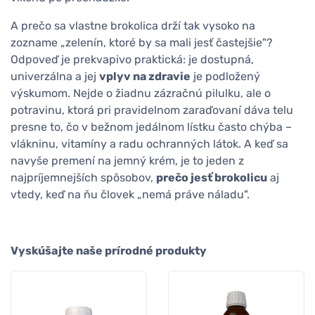
A prečo sa vlastne brokolica drží tak vysoko na
zozname „zelenín, ktoré by sa mali jesť častejšie"?
Odpoveď je prekvapivo praktická: je dostupná,
univerzálna a jej
vplyv na zdravie
je podložený
výskumom. Nejde o žiadnu zázračnú pilulku, ale o
potravinu, ktorá pri pravidelnom zaraďovaní dáva telu
presne to, čo v bežnom jedálnom lístku často chýba –
vlákninu, vitamíny a radu ochranných látok. A keď sa
navyše premení na jemný krém, je to jeden z
najpríjemnejších spôsobov,
prečo jesť brokolicu
aj
vtedy, keď na ňu človek „nemá práve náladu".
Vyskúšajte naše prírodné produkty