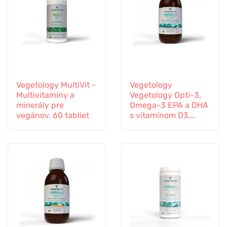
Vegetology MultiVit -
Vegetology
Multivitamíny a
Vegetology Opti-3,
minerály pre
Omega-3 EPA a DHA
vegánov, 60 tabliet
s vitamínom D3,
tekutý 150 ml, bez
príchute