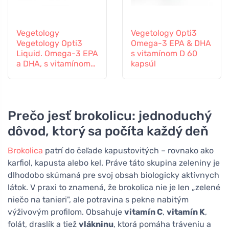
Vegetology
Vegetology Opti3
Vegetology Opti3
Omega-3 EPA & DHA
Liquid. Omega-3 EPA
s vitamínom D 60
a DHA, s vitamínom
kapsúl
D, 150 ml
Prečo jesť brokolicu: jednoduchý
dôvod, ktorý sa počíta každý deň
Brokolica
patrí do čeľade kapustovitých – rovnako ako
karfiol, kapusta alebo kel. Práve táto skupina zeleniny je
dlhodobo skúmaná pre svoj obsah biologicky aktívnych
látok. V praxi to znamená, že brokolica nie je len „zelené
niečo na tanieri", ale potravina s pekne nabitým
výživovým profilom. Obsahuje
vitamín C
,
vitamín K
,
folát, draslík a tiež
vlákninu
, ktorá pomáha tráveniu a