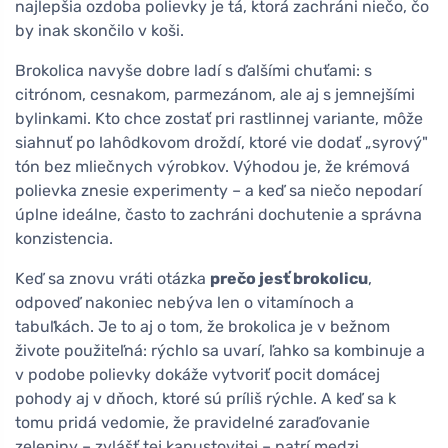
najlepšia ozdoba polievky je tá, ktorá zachráni niečo, čo
by inak skončilo v koši.
Brokolica navyše dobre ladí s ďalšími chuťami: s
citrónom, cesnakom, parmezánom, ale aj s jemnejšími
bylinkami. Kto chce zostať pri rastlinnej variante, môže
siahnuť po lahôdkovom droždí, ktoré vie dodať „syrový"
tón bez mliečnych výrobkov. Výhodou je, že krémová
polievka znesie experimenty – a keď sa niečo nepodarí
úplne ideálne, často to zachráni dochutenie a správna
konzistencia.
Keď sa znovu vráti otázka
prečo jesť brokolicu
,
odpoveď nakoniec nebýva len o vitamínoch a
tabuľkách. Je to aj o tom, že brokolica je v bežnom
živote použiteľná: rýchlo sa uvarí, ľahko sa kombinuje a
v podobe polievky dokáže vytvoriť pocit domácej
pohody aj v dňoch, ktoré sú príliš rýchle. A keď sa k
tomu pridá vedomie, že pravidelné zaraďovanie
zeleniny – zvlášť tej kapustovitej – patrí medzi