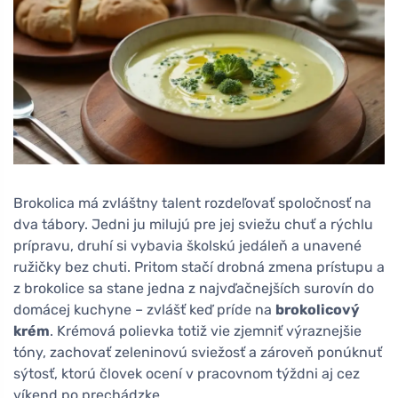
Brokolica má zvláštny talent rozdeľovať spoločnosť na
dva tábory. Jedni ju milujú pre jej sviežu chuť a rýchlu
prípravu, druhí si vybavia školskú jedáleň a unavené
ružičky bez chuti. Pritom stačí drobná zmena prístupu a
z brokolice sa stane jedna z najvďačnejších surovín do
domácej kuchyne – zvlášť keď príde na
brokolicový
krém
. Krémová polievka totiž vie zjemniť výraznejšie
tóny, zachovať zeleninovú sviežosť a zároveň ponúknuť
sýtosť, ktorú človek ocení v pracovnom týždni aj cez
víkend po prechádzke.