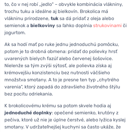
to, čo v nej robí „jedlo" – obvykle kombinácia vlákniny,
trochu tuku a ideálne aj bielkovín. Brokolica má
vlákninu prirodzene,
tuk
sa dá pridať z oleja alebo
semienok a
bielkoviny
sa ľahko doplnia
strukovinami
či
jogurtom.
Ak sa hodí mať po ruke jednu jednoduchú pomôcku,
potom je to drobná obmena: pridať do polievky hrsť
uvarených bielych fazúľ alebo červenej šošovice.
Nielenže sa tým zvýši sýtosť, ale polievka získa aj
krémovejšiu konzistenciu bez nutnosti väčšieho
množstva smotany. A to je presne ten typ „chytrého
varenia", ktorý zapadá do zdravšieho životného štýlu
bez pocitu odriekania.
K brokolicovému krému sa potom skvele hodia aj
jednoduché doplnky
: opečené semienko, krutóny z
pečiva, ktoré už nie je úplne čerstvé, alebo lyžica kyslej
smotany. V udržateľnejšej kuchyni sa často ukáže, že