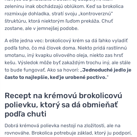
zeleninu inak obchádzajú oblúkom. Keď sa brokolica
rozmixuje dohladka, stratí svoju „kontroverznú"
štruktúru, ktorá niektorým ľuďom prekáža. Chuť
zostane, ale v jemnejšej podobe.
A ešte jedna vec: brokolicový krém sa dá ľahko vyladiť
podľa toho, čo má človek doma. Niekto pridá rastlinnú
smotanu, iný kvapku olivového oleja, niekto zas hrsť
kešu. Výsledok môže byť zakaždým trochu iný, ale stále
to bude fungovať. Ako sa hovorí: „
Jednoduché jedlo je
často to najlepšie, keď je urobené poctivo.
"
Recept na krémovú brokolicovú
polievku, ktorý sa dá obmieňať
podľa chuti
Dobrá krémová polievka nestojí na zložitosti, ale na
rovnováhe. Brokolica potrebuje základ, ktorý ju podporí,