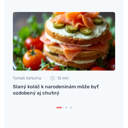
Tomáš Vařecha
12 min
Eva No
Slaný koláč k narodeninám môže byť
Kvapk
ozdobený aj chutný
na rô