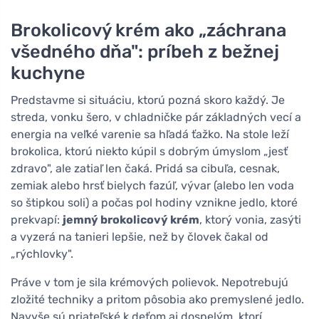
Brokolicový krém ako „záchrana
všedného dňa": príbeh z bežnej
kuchyne
Predstavme si situáciu, ktorú pozná skoro každý. Je
streda, vonku šero, v chladničke pár základných vecí a
energia na veľké varenie sa hľadá ťažko. Na stole leží
brokolica, ktorú niekto kúpil s dobrým úmyslom „jesť
zdravo", ale zatiaľ len čaká. Pridá sa cibuľa, cesnak,
zemiak alebo hrsť bielych fazúľ, vývar (alebo len voda
so štipkou soli) a počas pol hodiny vznikne jedlo, ktoré
prekvapí:
jemný brokolicový krém
, ktorý vonia, zasýti
a vyzerá na tanieri lepšie, než by človek čakal od
„rýchlovky".
Práve v tom je sila krémových polievok. Nepotrebujú
zložité techniky a pritom pôsobia ako premyslené jedlo.
Navyše sú priateľské k deťom aj dospelým, ktorí