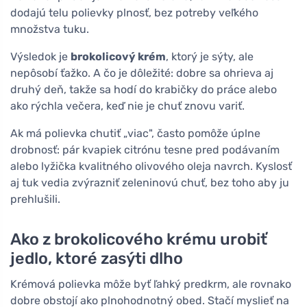
dodajú telu polievky plnosť, bez potreby veľkého
množstva tuku.
Výsledok je
brokolicový krém
, ktorý je sýty, ale
nepôsobí ťažko. A čo je dôležité: dobre sa ohrieva aj
druhý deň, takže sa hodí do krabičky do práce alebo
ako rýchla večera, keď nie je chuť znovu variť.
Ak má polievka chutiť „viac", často pomôže úplne
drobnosť: pár kvapiek citrónu tesne pred podávaním
alebo lyžička kvalitného olivového oleja navrch. Kyslosť
aj tuk vedia zvýrazniť zeleninovú chuť, bez toho aby ju
prehlušili.
Ako z brokolicového krému urobiť
jedlo, ktoré zasýti dlho
Krémová polievka môže byť ľahký predkrm, ale rovnako
dobre obstojí ako plnohodnotný obed. Stačí myslieť na