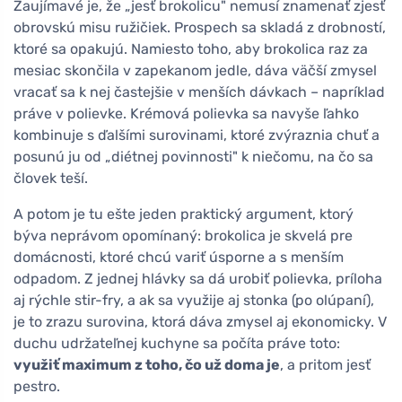
Zaujímavé je, že „jesť brokolicu" nemusí znamenať zjesť
obrovskú misu ružičiek. Prospech sa skladá z drobností,
ktoré sa opakujú. Namiesto toho, aby brokolica raz za
mesiac skončila v zapekanom jedle, dáva väčší zmysel
vracať sa k nej častejšie v menších dávkach – napríklad
práve v polievke. Krémová polievka sa navyše ľahko
kombinuje s ďalšími surovinami, ktoré zvýraznia chuť a
posunú ju od „diétnej povinnosti" k niečomu, na čo sa
človek teší.
A potom je tu ešte jeden praktický argument, ktorý
býva neprávom opomínaný: brokolica je skvelá pre
domácnosti, ktoré chcú variť úsporne a s menším
odpadom. Z jednej hlávky sa dá urobiť polievka, príloha
aj rýchle stir-fry, a ak sa využije aj stonka (po olúpaní),
je to zrazu surovina, ktorá dáva zmysel aj ekonomicky. V
duchu udržateľnej kuchyne sa počíta práve toto:
využiť maximum z toho, čo už doma je
, a pritom jesť
pestro.