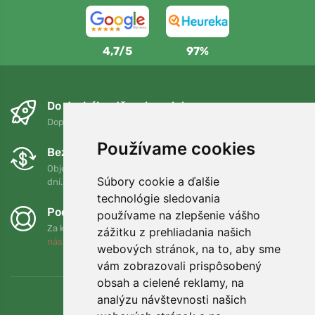
4,7/5
97%
Do druhého dňa a bezplatne
Doprava zadarmo pri objednávkach nad 75 EUR
Používame cookies
Bezplatná výmena a vrátenie tovaru
Objednávku môžete kedykoľvek vrátiť alebo vymeniť do 90
Súbory cookie a ďalšie
dní.
technológie sledovania
Podporujeme Trees.org
používame na zlepšenie vášho
Za každú objednávku zasadíme strom! Prečítajte si viac
O
zážitku z prehliadania našich
nás
.
webových stránok, na to, aby sme
vám zobrazovali prispôsobený
obsah a cielené reklamy, na
analýzu návštevnosti našich