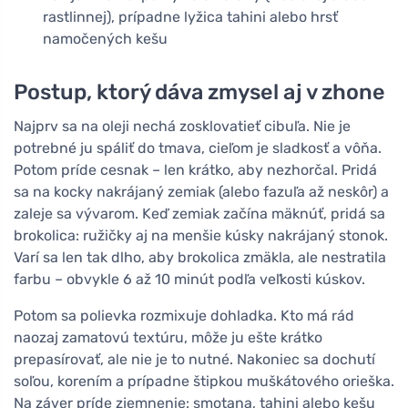
rastlinnej), prípadne lyžica tahini alebo hrsť
namočených kešu
Postup, ktorý dáva zmysel aj v zhone
Najprv sa na oleji nechá zosklovatieť cibuľa. Nie je
potrebné ju spáliť do tmava, cieľom je sladkosť a vôňa.
Potom príde cesnak – len krátko, aby nezhorčal. Pridá
sa na kocky nakrájaný zemiak (alebo fazuľa až neskôr) a
zaleje sa vývarom. Keď zemiak začína mäknúť, pridá sa
brokolica: ružičky aj na menšie kúsky nakrájaný stonok.
Varí sa len tak dlho, aby brokolica zmäkla, ale nestratila
farbu – obvykle 6 až 10 minút podľa veľkosti kúskov.
Potom sa polievka rozmixuje dohladka. Kto má rád
naozaj zamatovú textúru, môže ju ešte krátko
prepasírovať, ale nie je to nutné. Nakoniec sa dochutí
soľou, korením a prípadne štipkou muškátového orieška.
Na záver príde zjemnenie: smotana, tahini alebo kešu