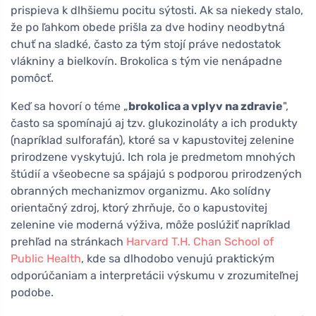
prispieva k dlhšiemu pocitu sýtosti. Ak sa niekedy stalo,
že po ľahkom obede prišla za dve hodiny neodbytná
chuť na sladké, často za tým stojí práve nedostatok
vlákniny a bielkovín. Brokolica s tým vie nenápadne
pomôcť.
Keď sa hovorí o téme „
brokolica a vplyv na zdravie
",
často sa spomínajú aj tzv. glukozinoláty a ich produkty
(napríklad sulforafán), ktoré sa v kapustovitej zelenine
prirodzene vyskytujú. Ich rola je predmetom mnohých
štúdií a všeobecne sa spájajú s podporou prirodzených
obranných mechanizmov organizmu. Ako solídny
orientačný zdroj, ktorý zhrňuje, čo o kapustovitej
zelenine vie moderná výživa, môže poslúžiť napríklad
prehľad na stránkach
Harvard T.H. Chan School of
Public Health
, kde sa dlhodobo venujú praktickým
odporúčaniam a interpretácii výskumu v zrozumiteľnej
podobe.