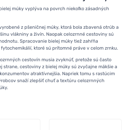
 bielej múky vyplýva na povrch niekoľko zásadných
vyrobené z pšeničnej múky, ktorá bola zbavená otrúb a
čšinu vlákniny a živín. Naopak celozrnné cestoviny sú
 hodnotu. Spracovanie bielej múky tiež zahŕňa
ytochemikálií, ktoré sú prítomné práve v celom zrnku.
elozrnných cestovín musia zvyknúť, pretože sú často
j strane, cestoviny z bielej múky sú zvyčajne mäkšie a
 konzumentov atraktívnejšia. Napriek tomu s rastúcim
robcov snaží zlepšiť chuť a textúru celozrnných
úky.