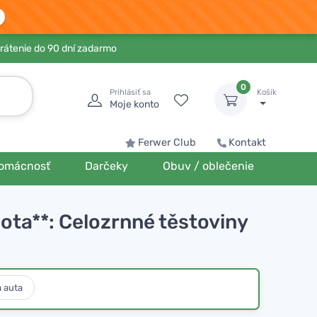
rátenie do 90 dní zadarmo
0
Prihlásiť sa
Košík
Moje konto
Ferwer Club
Kontakt
omácnosť
Darčeky
Obuv / oblečenie
nota**: Celozrnné těstoviny
a auta