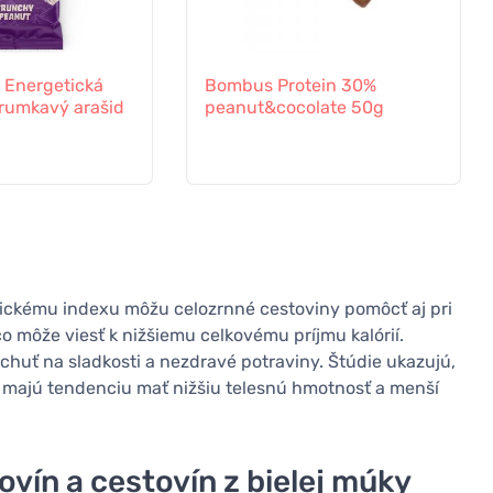
Energetická
Bombus Protein 30%
hrumkavý arašid
peanut&cocolate 50g
ickému indexu môžu celozrnné cestoviny pomôcť aj pri
čo môže viesť k nižšiemu celkovému príjmu kalórií.
ť chuť na sladkosti a nezdravé potraviny. Štúdie ukazujú,
n, majú tendenciu mať nižšiu telesnú hmotnosť a menší
vín a cestovín z bielej múky