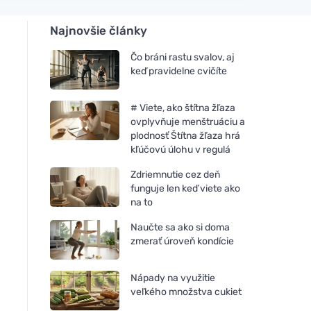
Najnovšie články
Čo bráni rastu svalov, aj
keď pravidelne cvičíte
# Viete, ako štítna žľaza
ovplyvňuje menštruáciu a
plodnosť Štítna žľaza hrá
kľúčovú úlohu v regulá
Zdriemnutie cez deň
funguje len keď viete ako
na to
Naučte sa ako si doma
zmerať úroveň kondície
Nápady na využitie
veľkého množstva cukiet