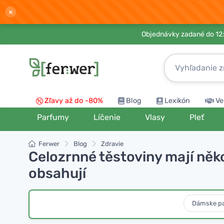
×
Objednávky zadané do 12:
Zľavy až do -80%
Blog
Lexikón
Ve
Parfumy
Líčenie
Vlasy
Pleť
Ferwer
Blog
Zdravie
Celozrnné těstoviny mají něko
obsahují
Dámske p