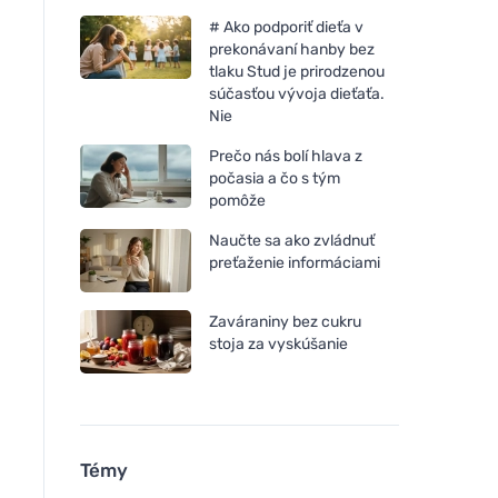
# Ako podporiť dieťa v
prekonávaní hanby bez
tlaku Stud je prirodzenou
súčasťou vývoja dieťaťa.
Nie
Prečo nás bolí hlava z
počasia a čo s tým
pomôže
Naučte sa ako zvládnuť
preťaženie informáciami
Zaváraniny bez cukru
stoja za vyskúšanie
Témy