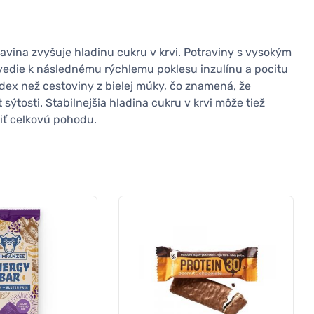
ravina zvyšuje hladinu cukru v krvi. Potraviny s vysokým
 vedie k následnému rýchlemu poklesu inzulínu a pocitu
dex než cestoviny z bielej múky, čo znamená, že
sýtosti. Stabilnejšia hladina cukru v krvi môže tiež
ť celkovú pohodu.