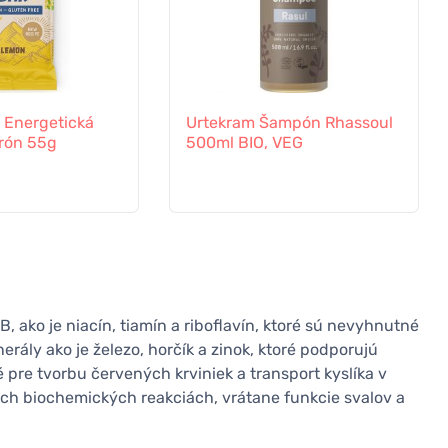
Energetická
Urtekram Šampón Rhassoul
trón 55g
500ml BIO, VEG
 ako je niacín, tiamín a riboflavín, ktoré sú nevyhnutné
rály ako je železo, horčík a zinok, ktoré podporujú
é pre tvorbu červených krviniek a transport kyslíka v
ých biochemických reakciách, vrátane funkcie svalov a