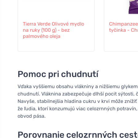
Tierra Verde Olivové mydlo
Chimpanzee 
na ruky (100 g) - bez
tyčinka - C
palmového oleja
Pomoc pri chudnutí
Vďaka vyššiemu obsahu vlákniny a nižšiemu glykem
chudnutí. Vláknina zabezpečuje dlhší pocit sýtosti, 
Navyše, stabilnejšia hladina cukru v krvi môže zníži
že ľudia, ktorí konzumujú viac celozrnných potraví
obvod pása.
Porovnanie celozrnných cesto