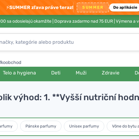
⚡
SUMMER zľava práve teraz!
SUMMER
Do aplikácie
00 sa odosielajú okamžite |
Doprava zadarmo nad 75 EUR
| Výmena a v
ľkoobchod
Telo a hygiena
Deti
Muži
Zdravie
D
lik výhod: 1. **Vyšší nutriční hod
arfumy
Pánske parfumy
Unisex parfumy
Vône do bytu 