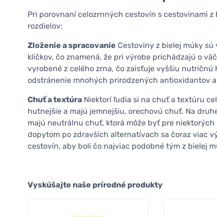
Pri porovnaní celozrnných cestovín s cestovinami z
rozdielov:
Zloženie a spracovanie
Cestoviny z bielej múky sú 
klíčkov, čo znamená, že pri výrobe prichádzajú o vä
vyrobené z celého zrna, čo zaisťuje vyššiu nutričnú
odstránenie mnohých prirodzených antioxidantov a f
Chuť a textúra
Niektorí ľudia si na chuť a textúru c
hutnejšie a majú jemnejšiu, orechovú chuť. Na druhe
majú neutrálnu chuť, ktorá môže byť pre niektorých
dopytom po zdravších alternatívach sa čoraz viac vý
cestovín, aby boli čo najviac podobné tým z bielej m
Vyskúšajte naše prírodné produkty