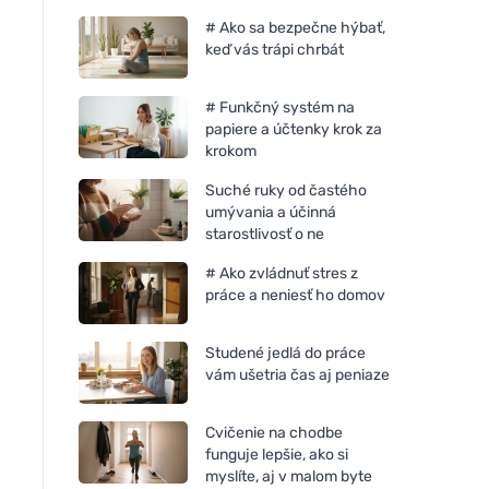
# Ako sa bezpečne hýbať,
keď vás trápi chrbát
# Funkčný systém na
papiere a účtenky krok za
krokom
Suché ruky od častého
umývania a účinná
starostlivosť o ne
# Ako zvládnuť stres z
práce a neniesť ho domov
Studené jedlá do práce
vám ušetria čas aj peniaze
Cvičenie na chodbe
funguje lepšie, ako si
myslíte, aj v malom byte