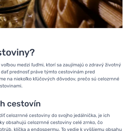
stoviny?
voľbou medzi ľuďmi, ktorí sa zaujímajú o zdravý životný
i dať prednosť práve týmto cestovinám pred
eme na niekoľko kľúčových dôvodov, prečo sú celozrnné
stovinami.
h cestovín
ť celozrnné cestoviny do svojho jedálnička, je ich
úky obsahujú celozrnné cestoviny celé zrnko, čo
otrúb, klíčka a endospermu. To vedie k vyššiemu obsahu