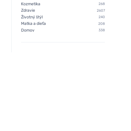
Kozmetika
268
Zdravie
2607
Životný štýl
240
Matka a dieťa
208
Domov
338
Chimpanzee Energetická
Tierra Verde Olivov
tyčinka - Chrumkavý arašid
na ruky (100 g) - be
palmového oleja