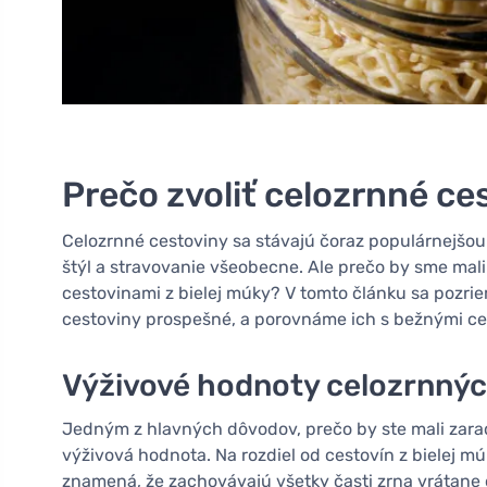
Prečo zvoliť celozrnné ce
Celozrnné cestoviny sa stávajú čoraz populárnejšou 
štýl a stravovanie všeobecne. Ale prečo by sme mal
cestovinami z bielej múky? V tomto článku sa pozri
cestoviny prospešné, a porovnáme ich s bežnými ce
Výživové hodnoty celozrnnýc
Jedným z hlavných dôvodov, prečo by ste mali zaradi
výživová hodnota. Na rozdiel od cestovín z bielej m
znamená, že zachovávajú všetky časti zrna vrátane 