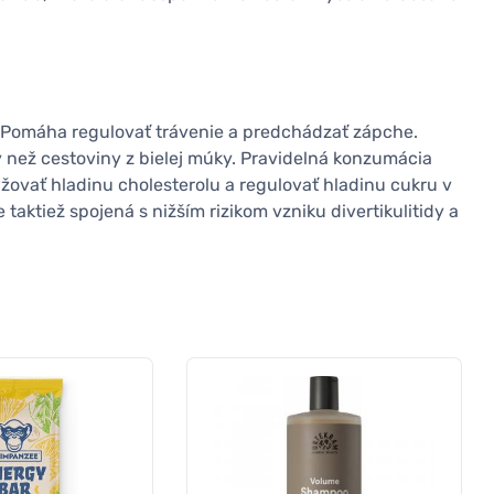
. Pomáha regulovať trávenie a predchádzať zápche.
 než cestoviny z bielej múky. Pravidelná konzumácia
žovať hladinu cholesterolu a regulovať hladinu cukru v
aktiež spojená s nižším rizikom vzniku divertikulitidy a