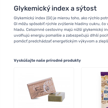
Glykemický index a sýtost
Glykemický index (GI) je mierou toho, ako rýchlo pot
GI môžu spôsobiť rýchle zvýšenie hladiny cukru, čo
hladu. Celozrnné cestoviny majú nižší glykemický in
uvoľňujú energiu pomalšie a zabezpečujú dlhší pocit 
pomôcť predchádzať energetickým výkyvom a zlepši
Vyskúšajte naše prírodné produkty