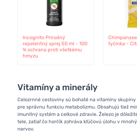
Incognito Prírodný
Chimpanzee 
repelentný sprej 50 ml - 100
tyčinka - Ci
% ochrana proti všetkému
hmyzu
Vitamíny a minerály
Celozrnné cestoviny sú bohaté na vitamíny skupiny B,
pre správnu funkciu metabolizmu. Obsahujú tiež mine
imunitný systém a celkové zdravie. Železo je dôležit
tele, zatiaľ čo horčík zohráva kľúčovú úlohu v mnoh
nervov.