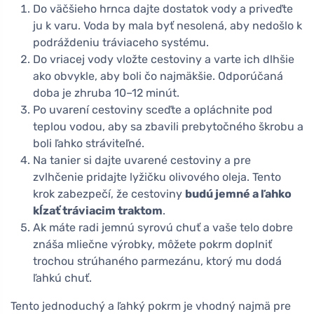
Do väčšieho hrnca dajte dostatok vody a priveďte
ju k varu. Voda by mala byť nesolená, aby nedošlo k
podráždeniu tráviaceho systému.
Do vriacej vody vložte cestoviny a varte ich dlhšie
ako obvykle, aby boli čo najmäkšie. Odporúčaná
doba je zhruba 10–12 minút.
Po uvarení cestoviny sceďte a opláchnite pod
teplou vodou, aby sa zbavili prebytočného škrobu a
boli ľahko stráviteľné.
Na tanier si dajte uvarené cestoviny a pre
zvlhčenie pridajte lyžičku olivového oleja. Tento
krok zabezpečí, že cestoviny
budú jemné a ľahko
kĺzať tráviacim traktom
.
Ak máte radi jemnú syrovú chuť a vaše telo dobre
znáša mliečne výrobky, môžete pokrm doplniť
trochou strúhaného parmezánu, ktorý mu dodá
ľahkú chuť.
Tento jednoduchý a ľahký pokrm je vhodný najmä pre