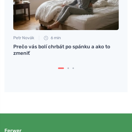
Petr Novák
6 min
Martin
va
Prečo vás bolí chrbát po spánku a ako to
Ako v
zmeniť
Ferwer