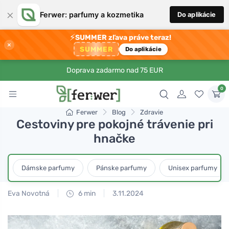
×
Ferwer: parfumy a kozmetika
Do aplikácie
⚡
SUMMER zľava práve teraz!
×
SUMMER
Do aplikácie
Doprava zadarmo nad 75 EUR
0
Ferwer
Blog
Zdravie
Cestoviny pre pokojné trávenie pri
hnačke
Dámske parfumy
Pánske parfumy
Unisex parfumy
Eva Novotná
6 min
3.11.2024