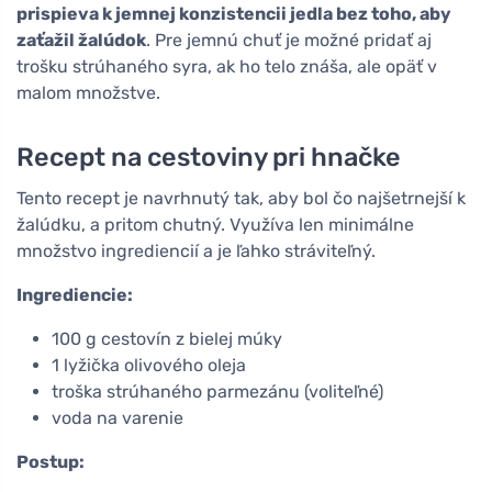
prispieva k jemnej konzistencii jedla bez toho, aby
zaťažil žalúdok
. Pre jemnú chuť je možné pridať aj
trošku strúhaného syra, ak ho telo znáša, ale opäť v
malom množstve.
Recept na cestoviny pri hnačke
Tento recept je navrhnutý tak, aby bol čo najšetrnejší k
žalúdku, a pritom chutný. Využíva len minimálne
množstvo ingrediencií a je ľahko stráviteľný.
Ingrediencie:
100 g cestovín z bielej múky
1 lyžička olivového oleja
troška strúhaného parmezánu (voliteľné)
voda na varenie
Postup: