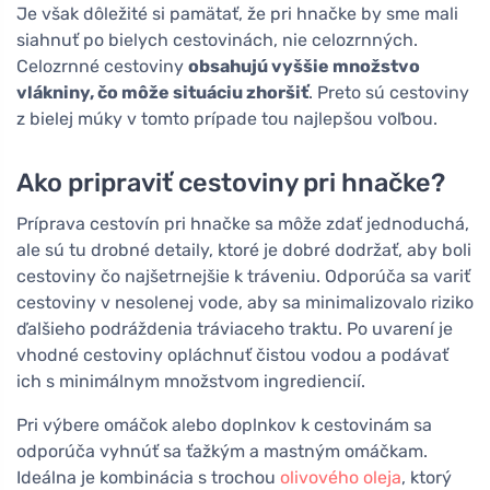
Je však dôležité si pamätať, že pri hnačke by sme mali
siahnuť po bielych cestovinách, nie celozrnných.
Celozrnné cestoviny
obsahujú vyššie množstvo
vlákniny, čo môže situáciu zhoršiť
. Preto sú cestoviny
z bielej múky v tomto prípade tou najlepšou voľbou.
Ako pripraviť cestoviny pri hnačke?
Príprava cestovín pri hnačke sa môže zdať jednoduchá,
ale sú tu drobné detaily, ktoré je dobré dodržať, aby boli
cestoviny čo najšetrnejšie k tráveniu. Odporúča sa variť
cestoviny v nesolenej vode, aby sa minimalizovalo riziko
ďalšieho podráždenia tráviaceho traktu. Po uvarení je
vhodné cestoviny opláchnuť čistou vodou a podávať
ich s minimálnym množstvom ingrediencií.
Pri výbere omáčok alebo doplnkov k cestovinám sa
odporúča vyhnúť sa ťažkým a mastným omáčkam.
Ideálna je kombinácia s trochou
olivového oleja
, ktorý