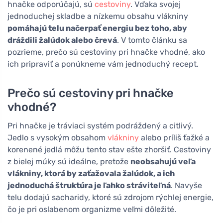
hnačke odporúčajú, sú
cestoviny
. Vďaka svojej
jednoduchej skladbe a nízkemu obsahu vlákniny
pomáhajú telu načerpať energiu bez toho, aby
dráždili žalúdok alebo črevá
. V tomto článku sa
pozrieme, prečo sú cestoviny pri hnačke vhodné, ako
ich pripraviť a ponúkneme vám jednoduchý recept.
Prečo sú cestoviny pri hnačke
vhodné?
Pri hnačke je tráviaci systém podráždený a citlivý.
Jedlo s vysokým obsahom
vlákniny
alebo príliš ťažké a
korenené jedlá môžu tento stav ešte zhoršiť. Cestoviny
z bielej múky sú ideálne, pretože
neobsahujú veľa
vlákniny, ktorá by zaťažovala žalúdok, a ich
jednoduchá štruktúra je ľahko stráviteľná
. Navyše
telu dodajú sacharidy, ktoré sú zdrojom rýchlej energie,
čo je pri oslabenom organizme veľmi dôležité.