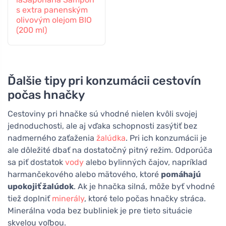
s extra panenským
olivovým olejom BIO
(200 ml)
Ďalšie tipy pri konzumácii cestovín
počas hnačky
Cestoviny pri hnačke sú vhodné nielen kvôli svojej
jednoduchosti, ale aj vďaka schopnosti zasýtiť bez
nadmerného zaťaženia
žalúdka
. Pri ich konzumácii je
ale dôležité dbať na dostatočný pitný režim. Odporúča
sa piť dostatok
vody
alebo bylinných čajov, napríklad
harmančekového alebo mätového, ktoré
pomáhajú
upokojiť žalúdok
. Ak je hnačka silná, môže byť vhodné
tiež doplniť
minerály
, ktoré telo počas hnačky stráca.
Minerálna voda bez bubliniek je pre tieto situácie
skvelou voľbou.