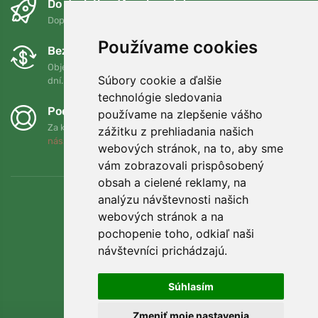
Do druhého dňa a bezplatne
Doprava zadarmo pri objednávkach nad 75 EUR
Používame cookies
Bezplatná výmena a vrátenie tovaru
Objednávku môžete kedykoľvek vrátiť alebo vymeniť do 90
Súbory cookie a ďalšie
dní.
technológie sledovania
Podporujeme Trees.org
používame na zlepšenie vášho
Za každú objednávku zasadíme strom! Prečítajte si viac
O
zážitku z prehliadania našich
nás
.
webových stránok, na to, aby sme
vám zobrazovali prispôsobený
obsah a cielené reklamy, na
analýzu návštevnosti našich
webových stránok a na
pochopenie toho, odkiaľ naši
návštevníci prichádzajú.
Súhlasím
Zmeniť moje nastavenia