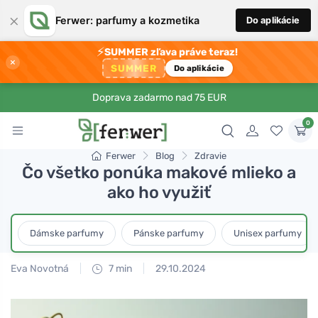
×
Ferwer: parfumy a kozmetika
Do aplikácie
⚡
SUMMER zľava práve teraz!
×
SUMMER
Do aplikácie
Doprava zadarmo nad 75 EUR
0
Ferwer
Blog
Zdravie
Čo všetko ponúka makové mlieko a
ako ho využiť
Dámske parfumy
Pánske parfumy
Unisex parfumy
Eva Novotná
7 min
29.10.2024