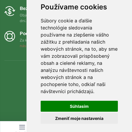
Používame cookies
Bezplatná výmena a vrátenie tovaru
Objednávku môžete kedykoľvek vrátiť alebo vymeniť do 90
Súbory cookie a ďalšie
dní.
technológie sledovania
Podporujeme Trees.org
používame na zlepšenie vášho
Za každú objednávku zasadíme strom! Prečítajte si viac
O
zážitku z prehliadania našich
nás
.
webových stránok, na to, aby sme
vám zobrazovali prispôsobený
obsah a cielené reklamy, na
analýzu návštevnosti našich
webových stránok a na
pochopenie toho, odkiaľ naši
návštevníci prichádzajú.
Súhlasím
Zmeniť moje nastavenia
© Topshelf s.r.o. Všetky práva vyhradené.