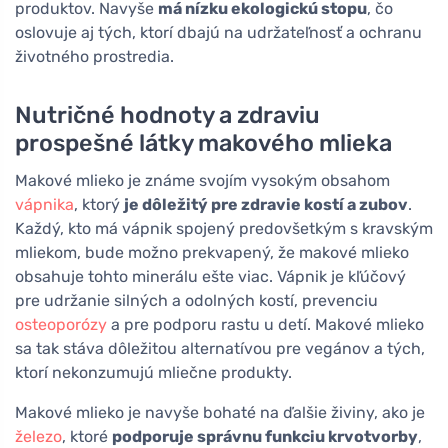
produktov. Navyše
má nízku ekologickú stopu
, čo
oslovuje aj tých, ktorí dbajú na udržateľnosť a ochranu
životného prostredia.
Nutričné hodnoty a zdraviu
prospešné látky makového mlieka
Makové mlieko je známe svojím vysokým obsahom
vápnika
, ktorý
je dôležitý pre zdravie kostí a zubov
.
Každý, kto má vápnik spojený predovšetkým s kravským
mliekom, bude možno prekvapený, že makové mlieko
obsahuje tohto minerálu ešte viac. Vápnik je kľúčový
pre udržanie silných a odolných kostí, prevenciu
osteoporózy
a pre podporu rastu u detí. Makové mlieko
sa tak stáva dôležitou alternatívou pre vegánov a tých,
ktorí nekonzumujú mliečne produkty.
Makové mlieko je navyše bohaté na ďalšie živiny, ako je
železo
, ktoré
podporuje správnu funkciu krvotvorby
,