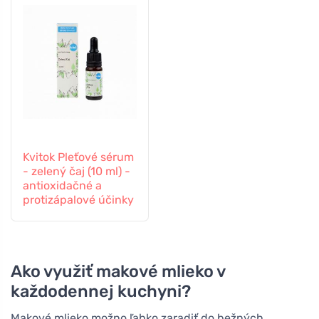
Kvitok Pleťové sérum
- zelený čaj (10 ml) -
antioxidačné a
protizápalové účinky
Ako využiť makové mlieko v
každodennej kuchyni?
Makové mlieko možno ľahko zaradiť do bežných