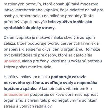
rastlinných potravín, ktoré obsahujú také množstvo
ľahko vstrebateľného vápnika, čo je dôležité najmä pre
osoby s intoleranciou na mliečne produkty. Tento
prírodný vápnik navyše
telo využíva lepšie ako
syntetické doplnky stravy
.
Okrem vápnika je makové mlieko skvelým zdrojom
železa, ktoré podporuje tvorbu červených krviniek a
prispieva k lepšiemu okysličeniu organizmu. To môže
byť zvlášť dôležité pre osoby, ktoré sa často cítia
unavené
, alebo pre ženy, ktoré majú zvýšenú potrebu
železa počas menštruácie.
Horčík v makovom mlieku
podporuje zdravie
nervového systému, uvoľňuje svaly a napomáha
lepšiemu spánku
. V kombinácii s vitamínom E a
antioxidantmi
podporuje celkovú obranyschopnosť
organizmu a chráni telo pred negatívnymi účinkami
stresu a voľných radikálov.