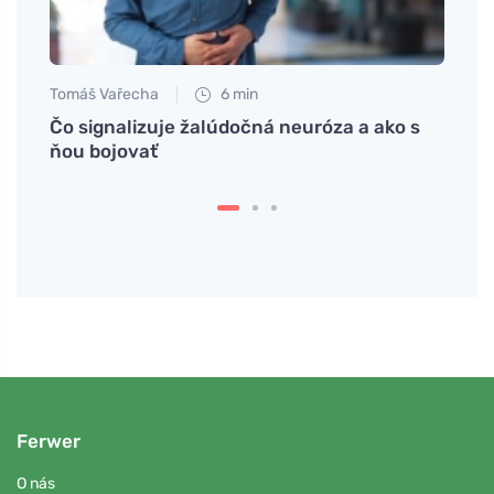
Tomáš Vařecha
6 min
Eva No
ín
Čo signalizuje žalúdočná neuróza a ako s
Fitne
ňou bojovať
zdrav
Ferwer
O nás