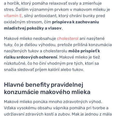
a horčík, ktorý pomáha relaxovať svaly a zmierňuje
stres. Ďalším významným prvkom v makovom mlieku je
vitamín E
, silný antioxidant, ktorý chráni bunky pred
oxidačným stresom, čím
prispieva k zachovaniu
mladistvej pokožky a vlasov
.
Makové mlieko neobsahuje
cholesterol
ani nasýtené
tuky, čo je ďalšou výhodou, pretože prílišná konzumácia
nasýtených tukov a cholesterolu
môže prispieť k
riziku srdcových ochorení
. Makové mlieko je tiež
nízkotučné, čo ho činí vhodným pre tých, ktorí sa
snažia sledovať príjem kalórií alebo tukov.
Hlavné benefity pravidelnej
konzumácie makového mlieka
Makové mlieko ponúka mnoho zdravotných výhod.
Vďaka vysokému obsahu vápnika pomáha pri tvorbe a
udržiavaní zdravých kostí a zubov. Mak je jednou z mála