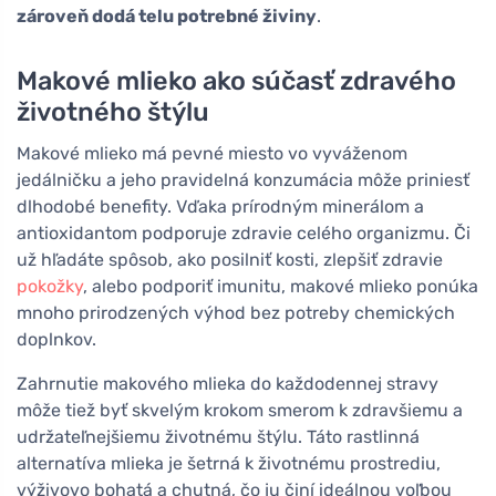
zároveň dodá telu potrebné živiny
.
Makové mlieko ako súčasť zdravého
životného štýlu
Makové mlieko má pevné miesto vo vyváženom
jedálničku a jeho pravidelná konzumácia môže priniesť
dlhodobé benefity. Vďaka prírodným minerálom a
antioxidantom podporuje zdravie celého organizmu. Či
už hľadáte spôsob, ako posilniť kosti, zlepšiť zdravie
pokožky
, alebo podporiť imunitu, makové mlieko ponúka
mnoho prirodzených výhod bez potreby chemických
doplnkov.
Zahrnutie makového mlieka do každodennej stravy
môže tiež byť skvelým krokom smerom k zdravšiemu a
udržateľnejšiemu životnému štýlu. Táto rastlinná
alternatíva mlieka je šetrná k životnému prostrediu,
výživovo bohatá a chutná, čo ju činí ideálnou voľbou