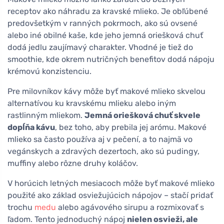
receptov ako náhradu za kravské mlieko. Je obľúbené
predovšetkým v ranných pokrmoch, ako sú ovsené
alebo iné obilné kaše, kde jeho jemná oriešková chuť
dodá jedlu zaujímavý charakter. Vhodné je tiež do
smoothie, kde okrem nutričných benefitov dodá nápoju
krémovú konzistenciu.
Pre milovníkov kávy môže byť makové mlieko skvelou
alternatívou ku kravskému mlieku alebo iným
rastlinným mliekom.
Jemná oriešková chuť skvele
dopĺňa kávu
, bez toho, aby prebila jej arómu. Makové
mlieko sa často používa aj v pečení, a to najmä vo
vegánskych a zdravých dezertoch, ako sú pudingy,
muffiny alebo rôzne druhy koláčov.
V horúcich letných mesiacoch môže byť makové mlieko
použité ako základ osviežujúcich nápojov – stačí pridať
trochu
medu
alebo agávového sirupu a rozmixovať s
ľadom. Tento jednoduchý nápoj
nielen osvieži, ale