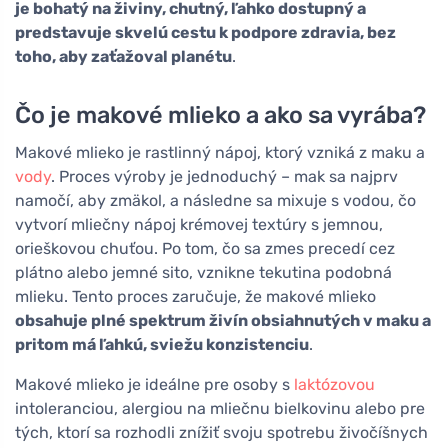
je bohatý na živiny, chutný, ľahko dostupný a
predstavuje skvelú cestu k podpore zdravia, bez
toho, aby zaťažoval planétu
.
Čo je makové mlieko a ako sa vyrába?
Makové mlieko je rastlinný nápoj, ktorý vzniká z maku a
vody
. Proces výroby je jednoduchý – mak sa najprv
namočí, aby zmäkol, a následne sa mixuje s vodou, čo
vytvorí mliečny nápoj krémovej textúry s jemnou,
orieškovou chuťou. Po tom, čo sa zmes precedí cez
plátno alebo jemné sito, vznikne tekutina podobná
mlieku. Tento proces zaručuje, že makové mlieko
obsahuje plné spektrum živín obsiahnutých v maku a
pritom má ľahkú, sviežu konzistenciu
.
Makové mlieko je ideálne pre osoby s
laktózovou
intoleranciou, alergiou na mliečnu bielkovinu alebo pre
tých, ktorí sa rozhodli znížiť svoju spotrebu živočíšnych