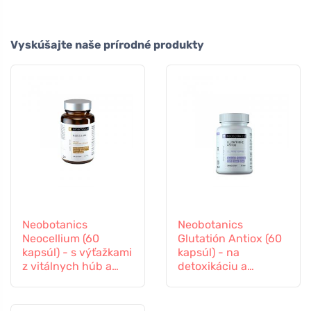
Vyskúšajte naše prírodné produkty
Neobotanics
Neobotanics
Neocellium (60
Glutatión Antiox (60
kapsúl) - s výťažkami
kapsúl) - na
z vitálnych húb a
detoxikáciu a
ženšenu
podporu imunity