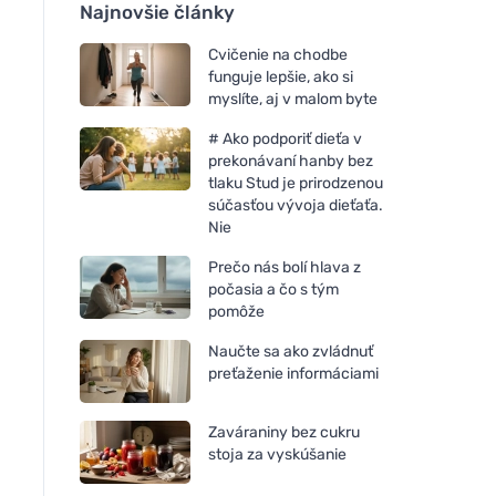
Najnovšie články
Cvičenie na chodbe
funguje lepšie, ako si
myslíte, aj v malom byte
# Ako podporiť dieťa v
prekonávaní hanby bez
tlaku Stud je prirodzenou
súčasťou vývoja dieťaťa.
Nie
Prečo nás bolí hlava z
počasia a čo s tým
pomôže
Naučte sa ako zvládnuť
preťaženie informáciami
Zaváraniny bez cukru
stoja za vyskúšanie