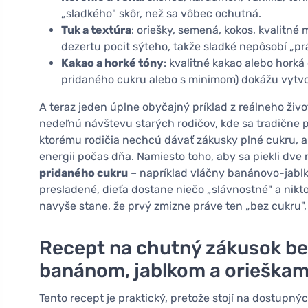
„sladkého" skôr, než sa vôbec ochutná.
Tuk a textúra
: oriešky, semená, kokos, kvalitné 
dezertu pocit sýteho, takže sladké nepôsobí „pr
Kakao a horké tóny
: kvalitné kakao alebo hork
pridaného cukru alebo s minimom) dokážu vytvor
A teraz jeden úplne obyčajný príklad z reálneho živ
nedeľnú návštevu starých rodičov, kde sa tradične po
ktorému rodičia nechcú dávať zákusky plné cukru, a
energii počas dňa. Namiesto toho, aby sa piekli dve 
pridaného cukru
– napríklad vláčny banánovo-jablkov
presladené, dieťa dostane niečo „slávnostné" a nikt
navyše stane, že prvý zmizne práve ten „bez cukru", 
Recept na chutný zákusok bez
banánom, jablkom a orieškam
Tento recept je praktický, pretože stojí na dostupn