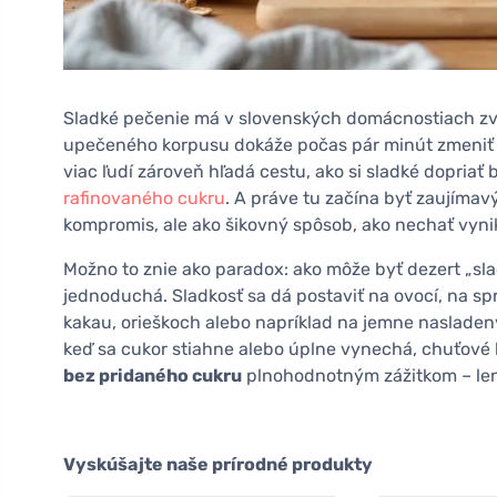
Sladké pečenie má v slovenských domácnostiach zvlá
upečeného korpusu dokáže počas pár minút zmeniť 
viac ľudí zároveň hľadá cestu, ako si sladké dopriať
rafinovaného cukru
. A práve tu začína byť zaujímav
kompromis, ale ako šikovný spôsob, ako nechať vyni
Možno to znie ako paradox: ako môže byť dezert „sl
jednoduchá. Sladkosť sa dá postaviť na ovocí, na s
kakau, orieškoch alebo napríklad na jemne naslade
keď sa cukor stiahne alebo úplne vynechá, chuťové b
bez pridaného cukru
plnohodnotným zážitkom – len 
Vyskúšajte naše prírodné produkty