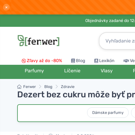
×
Objednávky zadané do 12:
Zľavy až do -80%
Blog
Lexikón
Ve
Parfumy
Líčenie
Vlasy
Ferwer
Blog
Zdravie
Dezert bez cukru môže byť pre
Dámske parfumy