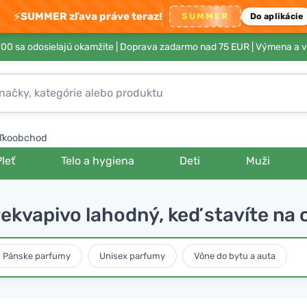
⚡
SUMMER zľava práve teraz!
SUMMER
Do aplikácie
00 sa odosielajú okamžite |
Doprava zadarmo nad 75 EUR
| Výmena a v
ľkoobchod
Pleť
Telo a hygiena
Deti
Muži
kvapivo lahodný, keď stavíte na o
Pánske parfumy
Unisex parfumy
Vône do bytu a auta