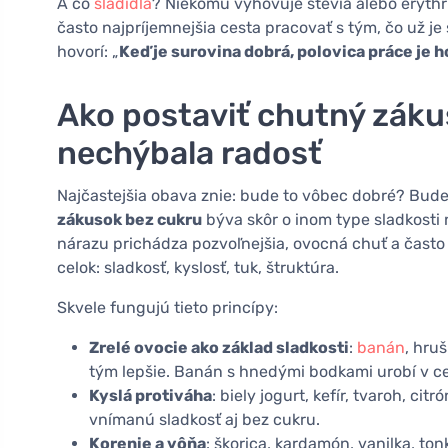
A čo
sladidlá
? Niekomu vyhovuje stevia alebo erythri
často najpríjemnejšia cesta pracovať s tým, čo už je
hovorí: „
Keď je surovina dobrá, polovica práce je h
Ako postaviť chutný záku
nechýbala radosť
Najčastejšia obava znie: bude to vôbec dobré? Bude 
zákusok bez cukru
býva skôr o inom type sladkosti 
nárazu prichádza pozvoľnejšia, ovocná chuť a často
celok: sladkosť, kyslosť, tuk, štruktúra.
Skvele fungujú tieto princípy:
Zrelé ovocie ako základ sladkosti
:
banán
, hru
tým lepšie. Banán s hnedými bodkami urobí v ce
Kyslá protiváha
: biely jogurt, kefír, tvaroh, ci
vnímanú sladkosť aj bez cukru.
Korenie a vôňa
: škorica, kardamón, vanilka, to