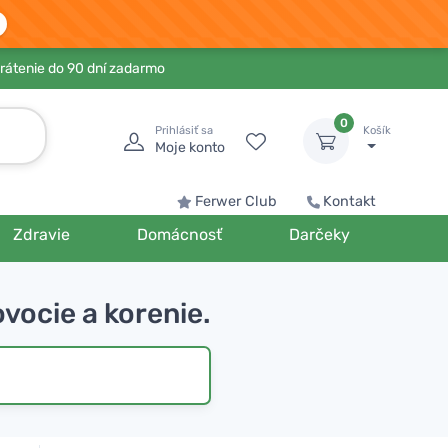
rátenie do 90 dní zadarmo
0
Prihlásiť sa
Košík
Moje konto
Ferwer Club
Kontakt
Zdravie
Domácnosť
Darčeky
vocie a korenie.