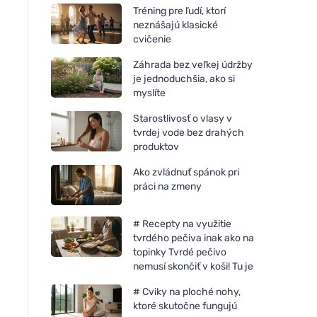
Tréning pre ľudí, ktorí
neznášajú klasické
cvičenie
Záhrada bez veľkej údržby
je jednoduchšia, ako si
myslíte
Starostlivosť o vlasy v
tvrdej vode bez drahých
produktov
Ako zvládnuť spánok pri
práci na zmeny
# Recepty na využitie
tvrdého pečiva inak ako na
topinky Tvrdé pečivo
nemusí skončiť v koši! Tu je
# Cviky na ploché nohy,
ktoré skutočne fungujú