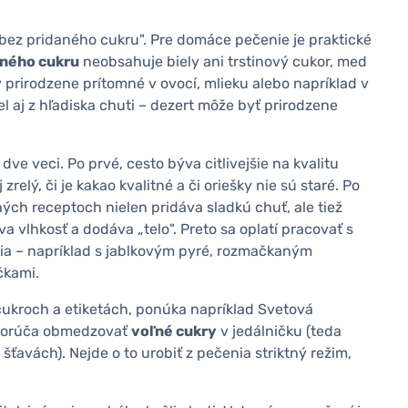
„bez pridaného cukru". Pre domáce pečenie je praktické
aného cukru
neobsahuje biely ani trstinový cukor, med
 prirodzene prítomné v ovocí, mlieku alebo napríklad v
el aj z hľadiska chuti – dezert môže byť prirodzene
ve veci. Po prvé, cesto býva citlivejšie na kvalitu
zrelý, či je kakao kvalitné a či oriešky nie sú staré. Po
ných receptoch nielen pridáva sladkú chuť, ale tiež
a vlhkosť a dodáva „telo". Preto sa oplatí pracovať s
dia – napríklad s jablkovým pyré, rozmačkaným
čkami.
cukroch a etiketách, ponúka napríklad Svetová
dporúča obmedzovať
voľné cukry
v jedálničku (teda
ťavách). Nejde o to urobiť z pečenia striktný režim,