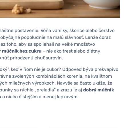
štne postavenie. Vôňa vanilky, škorice alebo čerstvo
obyčajné popoludnie na malú slávnosť. Lenže čoraz
 bez toho, aby sa spoliehali na veľké množstvo
ý
múčnik bez cukru
– nie ako trest alebo diétny
knúť prirodzenú chuť surovín.
adký", keď v ňom nie je cukor? Odpoveď býva prekvapivo
právne zvolených kombináciách korenia, na kvalitnom
ných mliečnych výrobkoch. Navyše sa často ukáže, že
unky sa rýchlo „preladia" a zrazu je aj
dobrý múčnik
o niečo čistejším a menej lepkavým.