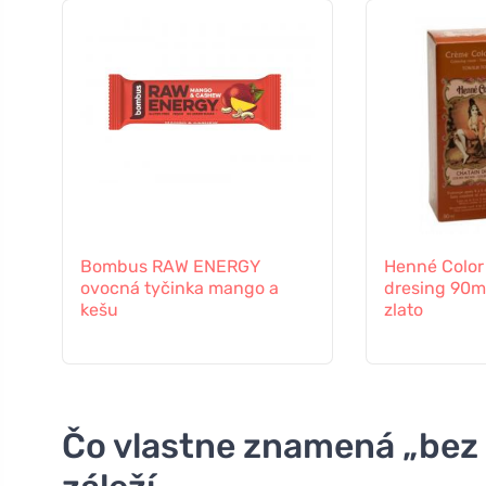
Bombus RAW ENERGY
Henné Colo
ovocná tyčinka mango a
dresing 90m
kešu
zlato
Čo vlastne znamená „bez 