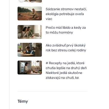
Sádzanie stromov nestačí,
ekológia potrebuje oveľa
viac
Prečo mizí libido a kedy za
to môžu hormóny
Ako zvládnuť prvý školský
rok bez stresu celej rodiny
Incognito Opaľovací krém s
Chimpanzee Energe
# Recepty na jedlá, ktoré
repelentným účinkom SPF
tyčinka - Citrón 55
chutia lepšie na druhý deň
30 (100 ml) - vhodný aj pre
Niektoré jedlá skutočne
deti od 6 mesiacov
získavajú na chuti, ke
Témy