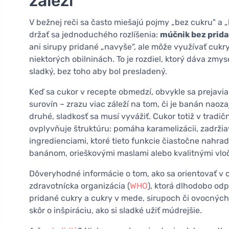
záleží
V bežnej reči sa často miešajú pojmy „bez cukru" a 
držať sa jednoduchého rozlíšenia:
múčnik bez prid
ani sirupy pridané „navyše", ale môže využívať cukry
niektorých obilninách. To je rozdiel, ktorý dáva zmys
sladký, bez toho aby bol presladený.
Keď sa cukor v recepte obmedzí, obvykle sa prejavia d
surovín – zrazu viac záleží na tom, či je banán naozaj 
druhé, sladkosť sa musí vyvážiť. Cukor totiž v tradič
ovplyvňuje štruktúru: pomáha karamelizácii, zadržiav
ingredienciami, ktoré tieto funkcie čiastočne nahra
banánom, orieškovými maslami alebo kvalitnými vlo
Dôveryhodné informácie o tom, ako sa orientovať v 
zdravotnícka organizácia (
WHO
), ktorá dlhodobo o
pridané cukry a cukry v mede, sirupoch či ovocných š
skôr o inšpiráciu, ako si sladké užiť múdrejšie.