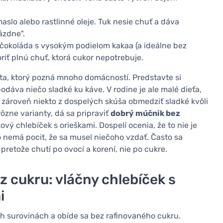
maslo alebo rastlinné oleje. Tuk nesie chuť a dáva
ázdne".
á čokoláda s vysokým podielom kakaa (a ideálne bez
iť plnú chuť, ktorá cukor nepotrebuje.
ota, ktorý pozná mnoho domácností. Predstavte si
dáva niečo sladké ku káve. V rodine je ale malé dieťa,
 zároveň niekto z dospelých skúša obmedziť sladké kvôli
rôzne varianty, dá sa pripraviť
dobrý múčnik bez
ý chlebíček s orieškami. Dospelí ocenia, že to nie je
o nemá pocit, že sa musel niečoho vzdať. Často sa
pretože chutí po ovocí a korení, nie po cukre.
 cukru: vláčny chlebíček s
i
ých surovinách a obíde sa bez rafinovaného cukru.