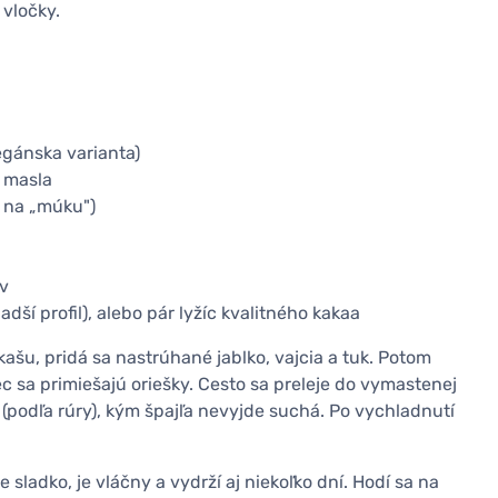
 vločky.
vegánska varianta)
o masla
 na „múku")
ov
adší profil), alebo pár lyžíc kvalitného kakaa
šu, pridá sa nastrúhané jablko, vajcia a tuk. Potom
ec sa primiešajú oriešky. Cesto sa preleje do vymastenej
(podľa rúry), kým špajľa nevyjde suchá. Po vychladnutí
e sladko, je vláčny a vydrží aj niekoľko dní. Hodí sa na