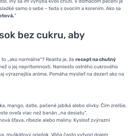
tol, iný sa im vyhýba kvôli chuti. V domácom pečení je
 sladké samo o sebe – teda s ovocím a korením. Ako sa
otová.
"
sok bez cukru, aby
to „ako normálne"? Realita je, že
recept na chutný
než o jej neprítomnosti. Namiesto ostrého cukrového
 aj výraznejšia aróma. Pomáha myslieť na dezert ako na
ška, mango, datle, pečené jablká alebo slivky. Čím zrelšie,
ste oveľa viac než banán „na desiatu".
trónová šťava, ríbezle alebo maliny. Kyslosť zvýrazní
nka, muškátový oriešok. Vôňa často vytvorí dojem