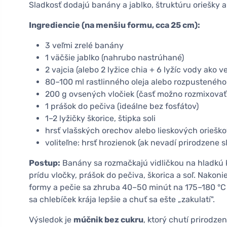
Sladkosť dodajú banány a jablko, štruktúru oriešky a
Ingrediencie (na menšiu formu, cca 25 cm):
3 veľmi zrelé banány
1 väčšie jablko (nahrubo nastrúhané)
2 vajcia (alebo 2 lyžice chia + 6 lyžíc vody ako 
80–100 ml rastlinného oleja alebo rozpustenéh
200 g ovsených vločiek (časť možno rozmixovať
1 prášok do pečiva (ideálne bez fosfátov)
1–2 lyžičky škorice, štipka soli
hrsť vlašských orechov alebo lieskových oriešk
voliteľne: hrsť hrozienok (ak nevadí prirodzene sl
Postup:
Banány sa rozmačkajú vidličkou na hladkú ka
prídu vločky, prášok do pečiva, škorica a soľ. Nakoni
formy a pečie sa zhruba 40–50 minút na 175–180 °C 
sa chlebíček krája lepšie a chuť sa ešte „zakulatí".
Výsledok je
múčnik bez cukru
, ktorý chutí prirodzen