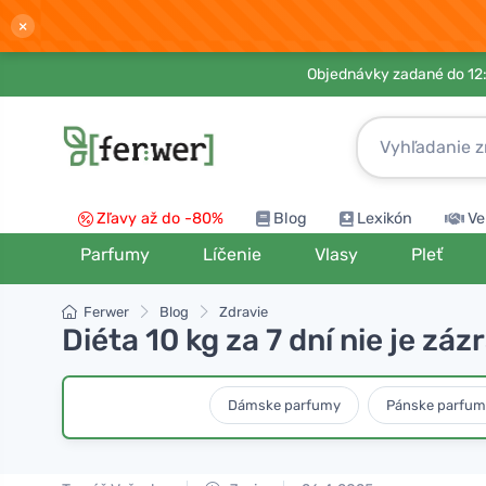
×
Objednávky zadané do 12:
Zľavy až do -80%
Blog
Lexikón
Ve
Parfumy
Líčenie
Vlasy
Pleť
Ferwer
Blog
Zdravie
Diéta 10 kg za 7 dní nie je zá
Dámske parfumy
Pánske parfum