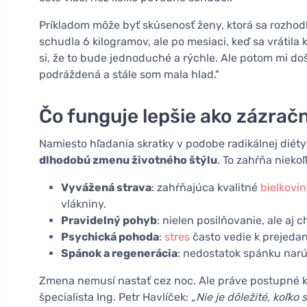
Príkladom môže byť skúsenosť ženy, ktorá sa rozhod
schudla 6 kilogramov, ale po mesiaci, keď sa vrátila
si, že to bude jednoduché a rýchle. Ale potom mi do
podráždená a stále som mala hlad."
Čo funguje lepšie ako zázrač
Namiesto hľadania skratky v podobe radikálnej diéty
dlhodobú zmenu životného štýlu
. To zahŕňa nieko
Vyvážená strava
: zahŕňajúca kvalitné
bielkovin
vlákniny.
Pravidelný pohyb
: nielen posilňovanie, ale aj 
Psychická pohoda
:
stres
často vedie k prejeda
Spánok a regenerácia
: nedostatok spánku nar
Zmena nemusí nastať cez noc. Ale práve postupné kr
špecialista Ing. Petr Havlíček:
„Nie je dôležité, koľko