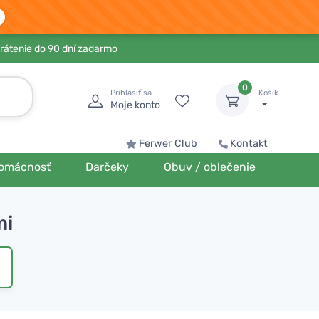
rátenie do 90 dní zadarmo
0
Prihlásiť sa
Košík
Moje konto
Ferwer Club
Kontakt
omácnosť
Darčeky
Obuv / oblečenie
mi