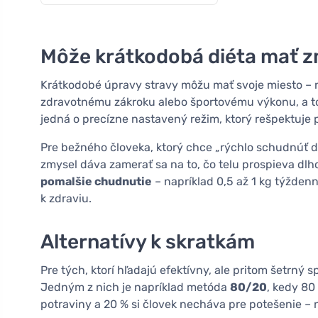
Môže krátkodobá diéta mať 
Krátkodobé úpravy stravy môžu mať svoje miesto – na
zdravotnému zákroku alebo športovému výkonu, a 
jedná o precízne nastavený režim, ktorý rešpektuje 
Pre bežného človeka, ktorý chce „rýchlo schudnúť do 
zmysel dáva zamerať sa na to, čo telu prospieva dl
pomalšie chudnutie
– napríklad 0,5 až 1 kg týždenn
k zdraviu.
Alternatívy k skratkám
Pre tých, ktorí hľadajú efektívny, ale pritom šetrný
Jedným z nich je napríklad metóda
80/20
, kedy 80
potraviny a 20 % si človek necháva pre potešenie – 