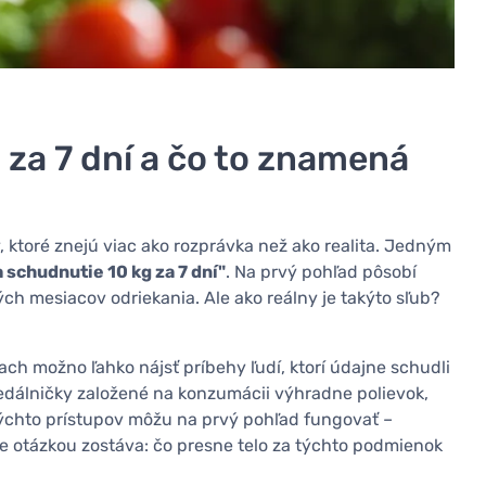
za 7 dní a čo to znamená
, ktoré znejú viac ako rozprávka než ako realita. Jedným
a schudnutie 10 kg za 7 dní"
. Na prvý pohľad pôsobí
hých mesiacov odriekania. Ale ako reálny je takýto sľub?
ch možno ľahko nájsť príbehy ľudí, ktorí údajne schudli
jedálničky založené na konzumácii výhradne polievok,
týchto prístupov môžu na prvý pohľad fungovať –
e otázkou zostáva: čo presne telo za týchto podmienok