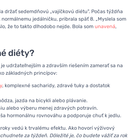
la držať sedemdňovú „vajíčkovú diétu". Počas týždňa
 k normálnemu jedálničku, pribrala späť 8. „Myslela som
šlo, že to takto dlhodobo nejde. Bola som
unavená
,
né diéty?
 je udržateľnejším a zdravším riešením zamerať sa na
ľko základných princípov:
y
, komplexné sacharidy, zdravé tuky a dostatok
chôdza, jazda na bicykli alebo plávanie.
niu alebo výberu menej zdravých potravín.
úša hormonálnu rovnováhu a podporuje chuť k jedlu.
oky vedú k trvalému efektu. Ako hovorí výživový
 schudnete za týždeň. Dôležité je, čo budete vážiť za rok