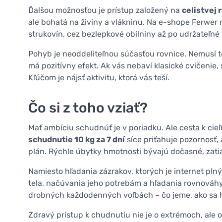
Ďalšou možnosťou je prístup založený na
celistvej 
ale bohatá na živiny a vlákninu. Na e-shope Ferwer
strukovín, cez bezlepkové obilniny až po udržateľné 
Pohyb je neoddeliteľnou súčasťou rovnice. Nemusí to
má pozitívny efekt. Ak vás nebaví klasické cvičenie,
Kľúčom je nájsť aktivitu, ktorá vás teší.
Čo si z toho vziať?
Mať ambíciu schudnúť je v poriadku. Ale cesta k cieľ
schudnutie 10 kg za 7 dní
síce priťahuje pozornosť, 
plán. Rýchle úbytky hmotnosti bývajú dočasné, zatia
Namiesto hľadania zázrakov, ktorých je internet pln
tela, načúvania jeho potrebám a hľadania rovnováh
drobných každodenných voľbách – čo jeme, ako sa 
Zdravý prístup k chudnutiu nie je o extrémoch, ale 