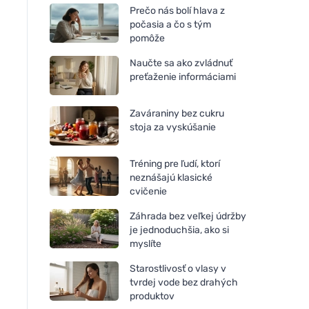
Prečo nás bolí hlava z
počasia a čo s tým
pomôže
Naučte sa ako zvládnuť
preťaženie informáciami
Zaváraniny bez cukru
stoja za vyskúšanie
Tréning pre ľudí, ktorí
neznášajú klasické
cvičenie
Záhrada bez veľkej údržby
je jednoduchšia, ako si
myslíte
Starostlivosť o vlasy v
tvrdej vode bez drahých
produktov