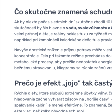
Čo skutočne znamená schudn
Ak by niekto počas siedmich dní skutočne zhodil 10 
skutočnosti by šlo hlavne o
vodu, svalovú hmotu a
veľmi prísnej diéte je reálny pokles tuku za týždeň
napríklad pri kombinácii kalorického deficitu a pravide
Navyše drastické zníženie príjmu potravy môže viesť
koncentrácie. Telo pri takomto režime prechádza do
metabolické procesy, aby prežilo nedostatok energie
bežnému stravovaniu, kilogramy sa rýchlo začnú vrac
Prečo je efekt „jojo" tak čast
Rýchle diéty, ktoré sľubujú extrémne úbytky váhy, č
hladovania začne vytvárať zásoby na „horšie časy" 
spaľovanie kalórií je menej efektívne. To znamená, 
ešte viac, než koľko pôvodne schudol.