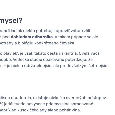
zmysel?
príklad ak niekto potrebuje upraviť váhu kvôli
to pod
dohľadom odborníka
. V takom prípade sa ale
potreby a biológiu konkrétneho človeka.
plaviek", je však takáto cesta riskantná. Oveľa väčší
hodobo. Vedecké štúdie opakovane potvrdzujú, že
e – je nielen udržateľnejšie, ale predovšetkým šetrnejšie
 spôsob chudnutia, existuje niekoľko overených prístupov.
 % jedál tvoria nevysoce priemyselne spracované
napríklad kúsok čokolády alebo pohár vína.