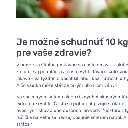
Je možné schudnúť 10 kg 
pre vaše zdravie?
V honbe za štíhlou postavou sa často objavujú sľuby
z nich je aj populárna a často vyhľadávaná
„diéta n
lákavo – za týždeň o desať kíl ľahší, bez nutnosti dl
A čo všetko môže stáť za takým úbytkom váhy?
Na sociálnych sieťach alebo rôznych diskusných fóra
extrémne rýchlo. Často sa pritom objavujú striktné 
ovocných štiav alebo dokonca len vody. Niektoré z 
ručička na váhe sa naozaj posunie smerom nadol. Al
stráca?