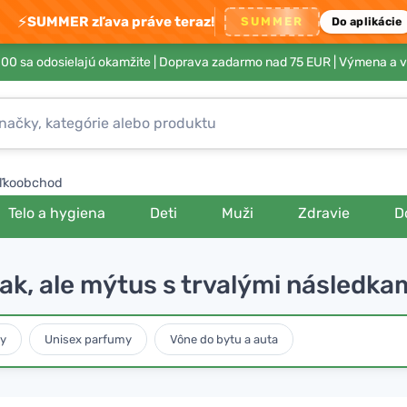
⚡
SUMMER zľava práve teraz!
SUMMER
Do aplikácie
00 sa odosielajú okamžite |
Doprava zadarmo nad 75 EUR
| Výmena a v
ľkoobchod
Telo a hygiena
Deti
Muži
Zdravie
D
zrak, ale mýtus s trvalými následka
y
Unisex parfumy
Vône do bytu a auta