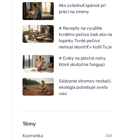
Ako zvládnuť spánok pri
práci na zmeny
# Recepty na využitie
tvrdého pečiva inak ako na
topinky Tvrdé pečivo
nemusí skončiť v koši! Tu je
# Cviky na ploché nohy,
ktoré skutočne fungujú
Sádzanie stromov nestačí,
ekológia potrebuje oveľa
viac
Témy
Kozmetika
268