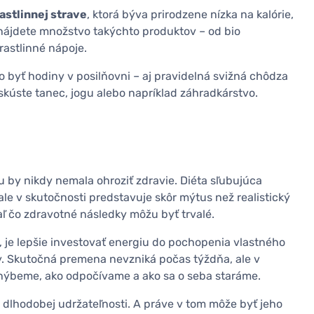
rastlinnej strave
, ktorá býva prirodzene nízka na kalórie,
 nájdete množstvo takýchto produktov – od bio
rastlinné nápoje.
 byť hodiny v posilňovni – aj pravidelná svižná chôdza
 skúste tanec, jogu alebo napríklad záhradkárstvo.
u by nikdy nemala ohroziť zdravie. Diéta sľubujúca
ale v skutočnosti predstavuje skôr mýtus než realistický
ľ čo zdravotné následky môžu byť trvalé.
ý, je lepšie investovať energiu do pochopenia vlastného
y. Skutočná premena nevzniká počas týždňa, ale v
hýbeme, ako odpočívame a ako sa o seba staráme.
o dlhodobej udržateľnosti. A práve v tom môže byť jeho