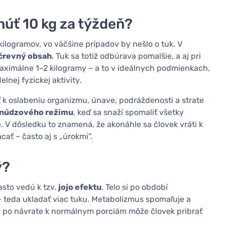
úť 10 kg za týždeň?
kilogramov, vo väčšine prípadov by nešlo o tuk. V
 črevný obsah
. Tuk sa totiž odbúrava pomalšie, a aj pri
 maximálne 1–2 kilogramy – a to v ideálnych podmienkach,
lnej fyzickej aktivity.
 k oslabeniu organizmu, únave, podráždenosti a strate
núdzového režimu
, keď sa snaží spomaliť všetky
. V dôsledku to znamená, že akonáhle sa človek vráti k
ať – často aj s „úrokmi".
ý?
asto vedú k tzv.
jojo efektu
. Telo si po období
– teda ukladať viac tuku. Metabolizmus spomaľuje a
že po návrate k normálnym porciám môže človek pribrať