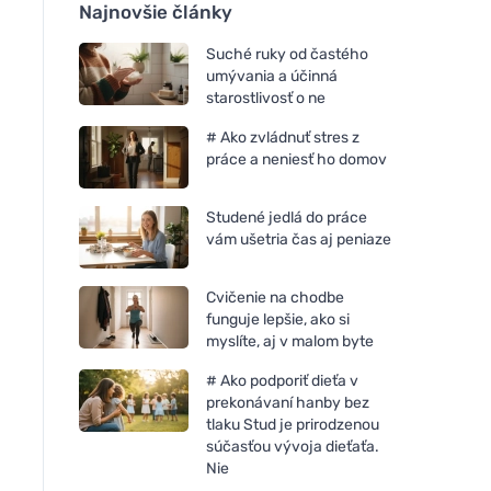
Najnovšie články
Suché ruky od častého
umývania a účinná
starostlivosť o ne
# Ako zvládnuť stres z
práce a neniesť ho domov
Studené jedlá do práce
vám ušetria čas aj peniaze
Cvičenie na chodbe
funguje lepšie, ako si
myslíte, aj v malom byte
# Ako podporiť dieťa v
prekonávaní hanby bez
tlaku Stud je prirodzenou
súčasťou vývoja dieťaťa.
Nie