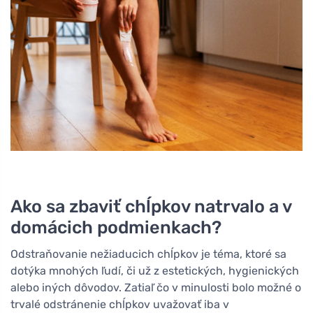
Ako sa zbaviť chĺpkov natrvalo a v
domácich podmienkach?
Odstraňovanie nežiaducich chĺpkov je téma, ktoré sa
dotýka mnohých ľudí, či už z estetických, hygienických
alebo iných dôvodov. Zatiaľ čo v minulosti bolo možné o
trvalé odstránenie chĺpkov uvažovať iba v