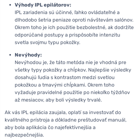
Výhody IPL epilátorov:
IPL zariadenia sú účinné, ľahko ovládateľné a
dlhodobo šetria peniaze oproti návštevám salónov.
Okrem toho je ich použitie bezbolestné, ak dodržíte
odporúčané postupy a prispôsobíte intenzitu
svetla svojmu typu pokožky.
Nevýhody:
Nevýhodou je, že táto metóda nie je vhodná pre
všetky typy pokožky a chĺpkov. Najlepšie výsledky
dosahujú ľudia s kontrastom medzi svetlou
pokožkou a tmavými chĺpkami. Okrem toho
vyžaduje pravidelné použitie po niekoľko týždňov
až mesiacov, aby boli výsledky trvalé.
Ak vás IPL epilácia zaujala, oplatí sa investovať do
kvalitného prístroja a dôkladne preštudovať manuál,
aby bola aplikácia čo najefektívnejšia a
najbezpečnejšia.