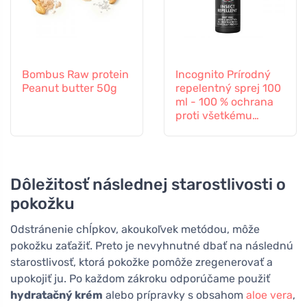
Bombus Raw protein
Incognito Prírodný
Peanut butter 50g
repelentný sprej 100
ml - 100 % ochrana
proti všetkému
hmyzu
Dôležitosť následnej starostlivosti o
pokožku
Odstránenie chĺpkov, akoukoľvek metódou, môže
pokožku zaťažiť. Preto je nevyhnutné dbať na následnú
starostlivosť, ktorá pokožke pomôže zregenerovať a
upokojiť ju. Po každom zákroku odporúčame použiť
hydratačný krém
alebo prípravky s obsahom
aloe vera
,