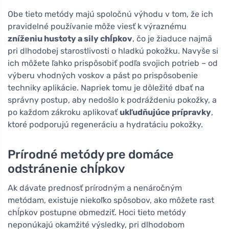
Obe tieto metódy majú spoločnú výhodu v tom, že ich
pravidelné používanie môže viesť k výraznému
zníženiu hustoty a sily chĺpkov
, čo je žiaduce najmä
pri dlhodobej starostlivosti o hladkú pokožku. Navyše si
ich môžete ľahko prispôsobiť podľa svojich potrieb – od
výberu vhodných voskov a pást po prispôsobenie
techniky aplikácie. Napriek tomu je dôležité dbať na
správny postup, aby nedošlo k podráždeniu pokožky, a
po každom zákroku aplikovať
ukľudňujúce prípravky
,
ktoré podporujú regeneráciu a hydratáciu pokožky.
Prírodné metódy pre domáce
odstránenie chĺpkov
Ak dávate prednosť prírodným a nenáročným
metódam, existuje niekoľko spôsobov, ako môžete rast
chĺpkov postupne obmedziť. Hoci tieto metódy
neponúkajú okamžité výsledky, pri dlhodobom