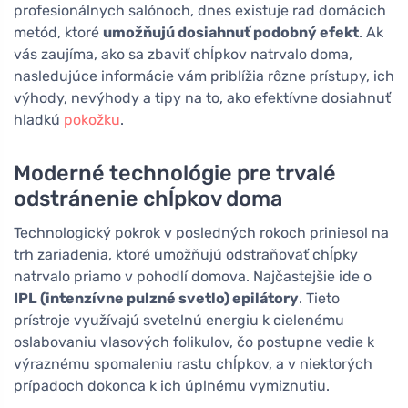
profesionálnych salónoch, dnes existuje rad domácich
metód, ktoré
umožňujú dosiahnuť podobný efekt
. Ak
vás zaujíma, ako sa zbaviť chĺpkov natrvalo doma,
nasledujúce informácie vám priblížia rôzne prístupy, ich
výhody, nevýhody a tipy na to, ako efektívne dosiahnuť
hladkú
pokožku
.
Moderné technológie pre trvalé
odstránenie chĺpkov doma
Technologický pokrok v posledných rokoch priniesol na
trh zariadenia, ktoré umožňujú odstraňovať chĺpky
natrvalo priamo v pohodlí domova. Najčastejšie ide o
IPL (intenzívne pulzné svetlo) epilátory
. Tieto
prístroje využívajú svetelnú energiu k cielenému
oslabovaniu vlasových folikulov, čo postupne vedie k
výraznému spomaleniu rastu chĺpkov, a v niektorých
prípadoch dokonca k ich úplnému vymiznutiu.