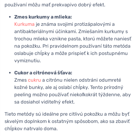
používaní môžu mať prekvapivo dobrý efekt.
Zmes kurkumy a mlieka:
Kurkuma
je známa svojimi protizápalovými a
antibakteriálnymi účinkami. Zmiešaním kurkumy s
trochou mlieka vznikne pasta, ktorú môžete naniesť
na pokožku. Pri pravidelnom používaní táto metóda
oslabuje chĺpky a môže prispieť k ich postupnému
vymiznutiu.
Cukor a citrónová šťava:
Zmes
cukru
a citrónu nielen odstráni odumreté
kožné bunky, ale aj oslabí chĺpky. Tento prírodný
peeling možno používať niekoľkokrát týždenne, aby
sa dosiahol viditeľný efekt.
Tieto metódy sú ideálne pre citlivú pokožku a môžu byť
skvelým doplnkom k ostatným spôsobom, ako sa zbaviť
chĺpkov natrvalo doma.