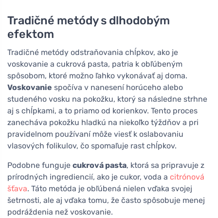
Tradičné metódy s dlhodobým
efektom
Tradičné metódy odstraňovania chĺpkov, ako je
voskovanie a cukrová pasta, patria k obľúbeným
spôsobom, ktoré možno ľahko vykonávať aj doma.
Voskovanie
spočíva v nanesení horúceho alebo
studeného vosku na pokožku, ktorý sa následne strhne
aj s chĺpkami, a to priamo od korienkov. Tento proces
zanecháva pokožku hladkú na niekoľko týždňov a pri
pravidelnom používaní môže viesť k oslabovaniu
vlasových folikulov, čo spomaľuje rast chĺpkov.
Podobne funguje
cukrová pasta
, ktorá sa pripravuje z
prírodných ingrediencií, ako je cukor, voda a
citrónová
šťava
. Táto metóda je obľúbená nielen vďaka svojej
šetrnosti, ale aj vďaka tomu, že často spôsobuje menej
podráždenia než voskovanie.