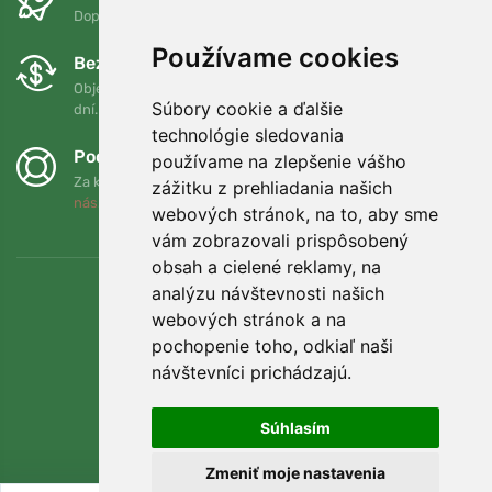
Doprava zadarmo pri objednávkach nad 75 EUR
Používame cookies
Bezplatná výmena a vrátenie tovaru
Objednávku môžete kedykoľvek vrátiť alebo vymeniť do 90
Súbory cookie a ďalšie
dní.
technológie sledovania
Podporujeme Trees.org
používame na zlepšenie vášho
Za každú objednávku zasadíme strom! Prečítajte si viac
O
zážitku z prehliadania našich
nás
.
webových stránok, na to, aby sme
vám zobrazovali prispôsobený
obsah a cielené reklamy, na
analýzu návštevnosti našich
webových stránok a na
pochopenie toho, odkiaľ naši
návštevníci prichádzajú.
Súhlasím
Zmeniť moje nastavenia