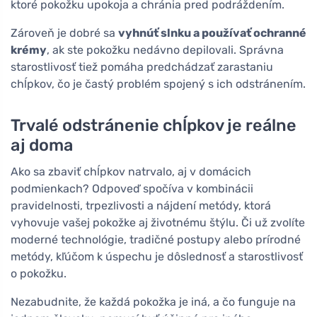
ktoré pokožku upokoja a chránia pred podráždením.
Zároveň je dobré sa
vyhnúť slnku a používať ochranné
krémy
, ak ste pokožku nedávno depilovali. Správna
starostlivosť tiež pomáha predchádzať zarastaniu
chĺpkov, čo je častý problém spojený s ich odstránením.
Trvalé odstránenie chĺpkov je reálne
aj doma
Ako sa zbaviť chĺpkov natrvalo, aj v domácich
podmienkach? Odpoveď spočíva v kombinácii
pravidelnosti, trpezlivosti a nájdení metódy, ktorá
vyhovuje vašej pokožke aj životnému štýlu. Či už zvolíte
moderné technológie, tradičné postupy alebo prírodné
metódy, kľúčom k úspechu je dôslednosť a starostlivosť
o pokožku.
Nezabudnite, že každá pokožka je iná, a čo funguje na