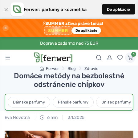
×
Ferwer: parfumy a kozmetika
Do aplikácie
⚡
SUMMER zľava práve teraz!
×
SUMMER
Do aplikácie
Doprava zadarmo nad 75 EUR
0
Ferwer
Blog
Zdravie
Domáce metódy na bezbolestné
odstránenie chĺpkov
Dámske parfumy
Pánske parfumy
Unisex parfumy
Eva Novotná
6 min
3.1.2025