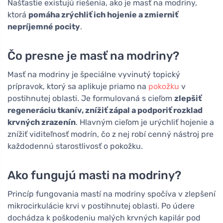
Našťastie existujú riešenia, ako je masť na modriny,
ktorá
pomáha zrýchliť ich hojenie a zmierniť
nepríjemné pocity
.
Čo presne je masť na modriny?
Masť na modriny je špeciálne vyvinutý topický
prípravok, ktorý sa aplikuje priamo na
pokožku
v
postihnutej oblasti. Je formulovaná s cieľom
zlepšiť
regeneráciu tkanív, znížiť zápal a podporiť rozklad
krvných zrazenín
. Hlavným cieľom je urýchliť hojenie a
znížiť viditeľnosť modrín, čo z nej robí cenný nástroj pre
každodennú starostlivosť o pokožku.
Ako fungujú masti na modriny?
Princíp fungovania mastí na modriny spočíva v zlepšení
mikrocirkulácie krvi v postihnutej oblasti. Po údere
dochádza k poškodeniu malých krvných kapilár pod