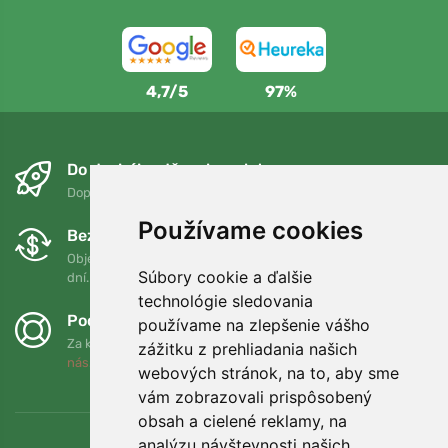
4,7/5
97%
Do druhého dňa a bezplatne
Doprava zadarmo pri objednávkach nad 75 EUR
Používame cookies
Bezplatná výmena a vrátenie tovaru
Objednávku môžete kedykoľvek vrátiť alebo vymeniť do 90
Súbory cookie a ďalšie
dní.
technológie sledovania
Podporujeme Trees.org
používame na zlepšenie vášho
Za každú objednávku zasadíme strom! Prečítajte si viac
O
zážitku z prehliadania našich
nás
.
webových stránok, na to, aby sme
vám zobrazovali prispôsobený
obsah a cielené reklamy, na
analýzu návštevnosti našich