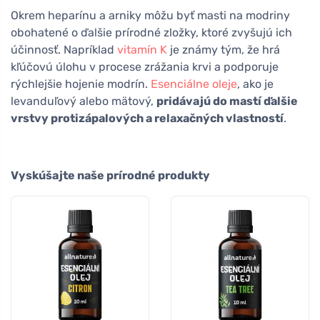
Okrem heparínu a arniky môžu byť masti na modriny
obohatené o ďalšie prírodné zložky, ktoré zvyšujú ich
účinnosť. Napríklad
vitamín K
je známy tým, že hrá
kľúčovú úlohu v procese zrážania krvi a podporuje
rýchlejšie hojenie modrín.
Esenciálne oleje
, ako je
levanduľový alebo mätový,
pridávajú do mastí ďalšie
vrstvy protizápalových a relaxačných vlastností
.
Vyskúšajte naše prírodné produkty