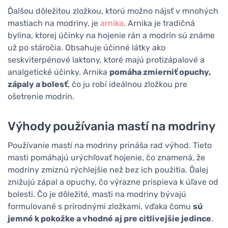
Ďalšou dôležitou zložkou, ktorú možno nájsť v mnohých
mastiach na modriny, je
arnika
. Arnika je tradičná
bylina, ktorej účinky na hojenie rán a modrín sú známe
už po stáročia. Obsahuje účinné látky ako
seskviterpénové laktony, ktoré majú protizápalové a
analgetické účinky. Arnika
pomáha zmierniť opuchy,
zápaly a bolesť
, čo ju robí ideálnou zložkou pre
ošetrenie modrín.
Výhody používania mastí na modriny
Používanie mastí na modriny prináša rad výhod. Tieto
masti pomáhajú urýchľovať hojenie, čo znamená, že
modriny zmiznú rýchlejšie než bez ich použitia. Ďalej
znižujú zápal a opuchy, čo výrazne prispieva k úľave od
bolesti. Čo je dôležité, masti na modriny bývajú
formulované s prírodnými zložkami, vďaka čomu
sú
jemné k pokožke a vhodné aj pre citlivejšie jedince
.