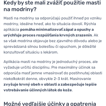
Kedy by ste mali zvážiť použitie masti
na modriny?
Masti na modriny sa odporúčajú použiť ihneď po vzniku
modriny, ideálne hneď, ako to situácia dovolí. Rýchla
aplikácia
pomáha minimalizovať zápal a opuchy a
urýchľuje proces rozpúšťania krvných zrazenín
. Ak
sa však modrina objavuje bez zjavného dôvodu alebo je
sprevádzaná silnou bolesťou či opuchom, je dôležité
konzultovať situáciu s lekárom.
Aplikácia masti na modriny je jednoduchý proces, ale
vyžaduje určitú disciplínu. Pre maximálny účinok sa
odporúča masť jemne vmasírovať do postihnutej oblasti
niekoľkokrát denne, obvykle 2-3 krát. Masírovanie
zvyšuje krvný obeh v oblasti a zabezpečuje lepšie
vstrebávanie účinných látok do kože
.
Možné vedľajšie účinky a opatrenia