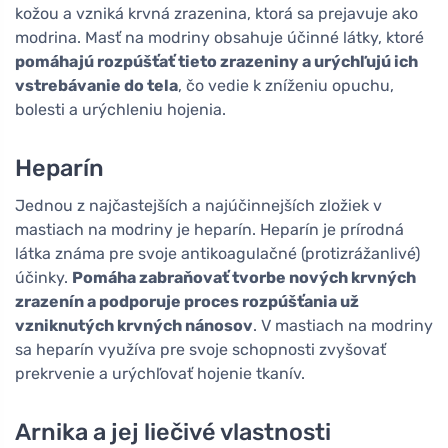
kožou a vzniká krvná zrazenina, ktorá sa prejavuje ako
modrina. Masť na modriny obsahuje účinné látky, ktoré
pomáhajú rozpúšťať tieto zrazeniny a urýchľujú ich
vstrebávanie do tela
, čo vedie k zníženiu opuchu,
bolesti a urýchleniu hojenia.
Heparín
Jednou z najčastejších a najúčinnejších zložiek v
mastiach na modriny je heparín. Heparín je prírodná
látka známa pre svoje antikoagulačné (protizrážanlivé)
účinky.
Pomáha zabraňovať tvorbe nových krvných
zrazenín a podporuje proces rozpúšťania už
vzniknutých krvných nánosov
. V mastiach na modriny
sa heparín využíva pre svoje schopnosti zvyšovať
prekrvenie a urýchľovať hojenie tkanív.
Arnika a jej liečivé vlastnosti