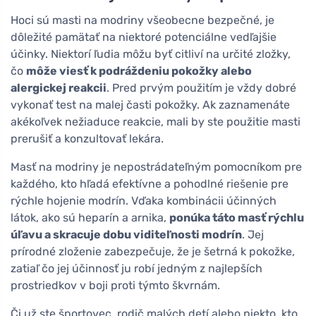
Hoci sú masti na modriny všeobecne bezpečné, je
dôležité pamätať na niektoré potenciálne vedľajšie
účinky. Niektorí ľudia môžu byť citliví na určité zložky,
čo
môže viesť k podráždeniu pokožky alebo
alergickej reakcii
. Pred prvým použitím je vždy dobré
vykonať test na malej časti pokožky. Ak zaznamenáte
akékoľvek nežiaduce reakcie, mali by ste použitie masti
prerušiť a konzultovať lekára.
Masť na modriny je nepostrádateľným pomocníkom pre
každého, kto hľadá efektívne a pohodlné riešenie pre
rýchle hojenie modrín. Vďaka kombinácii účinných
látok, ako sú heparín a arnika,
ponúka táto masť rýchlu
úľavu a skracuje dobu viditeľnosti modrín
. Jej
prírodné zloženie zabezpečuje, že je šetrná k pokožke,
zatiaľ čo jej účinnosť ju robí jedným z najlepších
prostriedkov v boji proti týmto škvrnám.
Či už ste športovec, rodič malých detí alebo niekto, kto