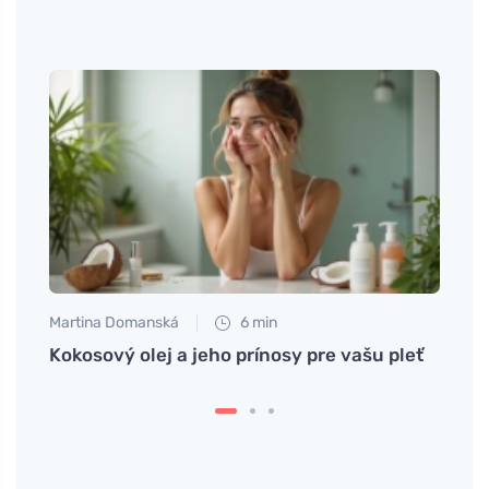
Martina Domanská
6 min
Tomáš
oleja
Kokosový olej a jeho prínosy pre vašu pleť
Čo je
tisíc