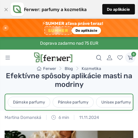
×
Ferwer: parfumy a kozmetika
Do aplikácie
⚡
SUMMER zľava práve teraz!
×
SUMMER
Do aplikácie
Doprava zadarmo nad 75 EUR
0
Ferwer
Blog
Kozmetika
Efektívne spôsoby aplikácie masti na
modriny
Dámske parfumy
Pánske parfumy
Unisex parfumy
Martina Domanská
6 min
11.11.2024