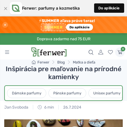
×
Ferwer: parfumy a kozmetika
Do aplikácie
⚡
SUMMER zľava práve teraz!
×
SUMMER
Do aplikácie
Doprava zadarmo nad 75 EUR
0
Ferwer
Blog
Matka a dieťa
Inšpirácia pre maľovanie na prírodné
kamienky
Dámske parfumy
Pánske parfumy
Unisex parfumy
Jan Svoboda
6 min
26.7.2024