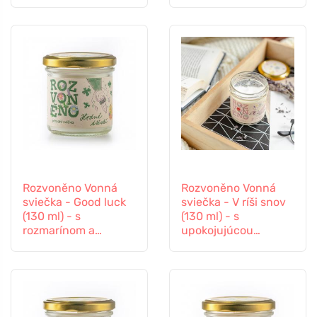
citrónovou trávou
pomarančom a
pačuli
Rozvoněno Vonná
Rozvoněno Vonná
sviečka - Good luck
sviečka - V ríši snov
(130 ml) - s
(130 ml) - s
rozmarínom a
upokojujúcou
levanduľou
levanduľou