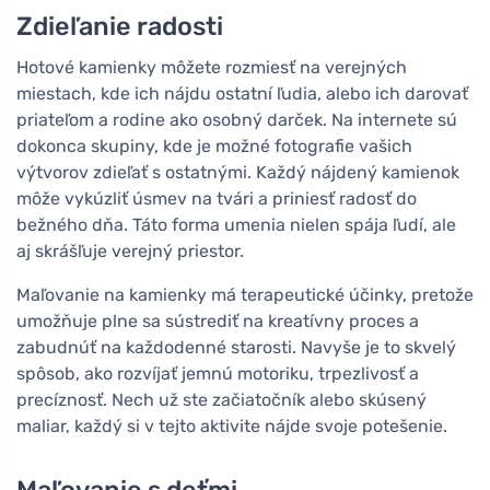
Zdieľanie radosti
Hotové kamienky môžete rozmiesť na verejných
miestach, kde ich nájdu ostatní ľudia, alebo ich darovať
priateľom a rodine ako osobný darček. Na internete sú
dokonca skupiny, kde je možné fotografie vašich
výtvorov zdieľať s ostatnými. Každý nájdený kamienok
môže vykúzliť úsmev na tvári a priniesť radosť do
bežného dňa. Táto forma umenia nielen spája ľudí, ale
aj skrášľuje verejný priestor.
Maľovanie na kamienky má terapeutické účinky, pretože
umožňuje plne sa sústrediť na kreatívny proces a
zabudnúť na každodenné starosti. Navyše je to skvelý
spôsob, ako rozvíjať jemnú motoriku, trpezlivosť a
precíznosť. Nech už ste začiatočník alebo skúsený
maliar, každý si v tejto aktivite nájde svoje potešenie.
Maľovanie s deťmi