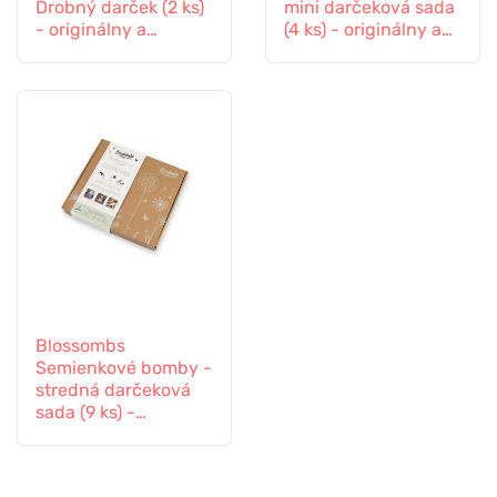
Drobný darček (2 ks)
mini darčeková sada
- originálny a
(4 ks) - originálny a
praktický darček v
praktický darček v
jednom
jednom
Blossombs
Semienkové bomby -
stredná darčeková
sada (9 ks) -
originálny a
praktický darček v
jednom