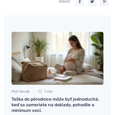
Zdieľať
Petr Novák
7 min
Petr N
čo to
Taška do pôrodnice môže byť jednoduchá,
# Čo 
keď sa zameriate na doklady, pohodlie a
menš
minimum vecí.