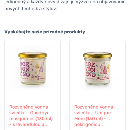
jedinečný a každý nový dizajn je výzvou na objavovanie
nových techník a štýlov.
Vyskúšajte naše prírodné produkty
Rozvoněno Vonná
Rozvoněno Vonná
sviečka - Goodbye
sviečka - Unique
mosquitoes (130 ml)
Mom (130 ml) - s
- s levanduľou a
pelargóniou,