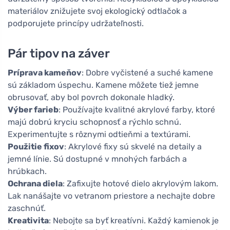
materiálov znižujete svoj ekologický odtlačok a
podporujete princípy udržateľnosti.
Pár tipov na záver
Príprava kameňov
: Dobre vyčistené a suché kamene
sú základom úspechu. Kamene môžete tiež jemne
obrusovať, aby bol povrch dokonale hladký.
Výber farieb
: Používajte kvalitné akrylové farby, ktoré
majú dobrú kryciu schopnosť a rýchlo schnú.
Experimentujte s rôznymi odtieňmi a textúrami.
Použitie fixov
: Akrylové fixy sú skvelé na detaily a
jemné línie. Sú dostupné v mnohých farbách a
hrúbkach.
Ochrana diela
: Zafixujte hotové dielo akrylovým lakom.
Lak nanášajte vo vetranom priestore a nechajte dobre
zaschnúť.
Kreativita
: Nebojte sa byť kreatívni. Každý kamienok je