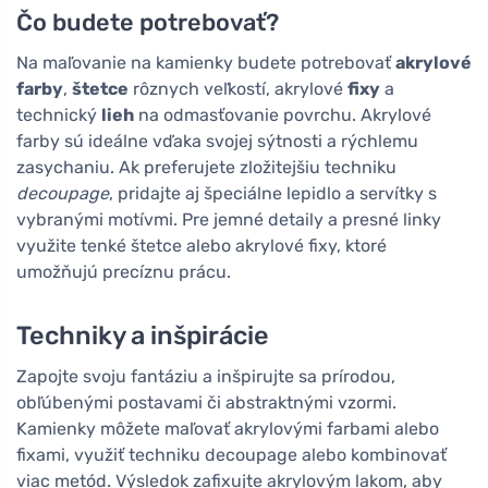
Čo budete potrebovať?
Na maľovanie na kamienky budete potrebovať
akrylové
farby
,
štetce
rôznych veľkostí, akrylové
fixy
a
technický
lieh
na odmasťovanie povrchu. Akrylové
farby sú ideálne vďaka svojej sýtnosti a rýchlemu
zasychaniu. Ak preferujete zložitejšiu techniku
decoupage
, pridajte aj špeciálne lepidlo a servítky s
vybranými motívmi. Pre jemné detaily a presné linky
využite tenké štetce alebo akrylové fixy, ktoré
umožňujú precíznu prácu.
Techniky a inšpirácie
Zapojte svoju fantáziu a inšpirujte sa prírodou,
obľúbenými postavami či abstraktnými vzormi.
Kamienky môžete maľovať akrylovými farbami alebo
fixami, využiť techniku decoupage alebo kombinovať
viac metód. Výsledok zafixujte akrylovým lakom, aby