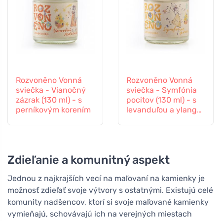
Rozvoněno Vonná
Rozvoněno Vonná
sviečka - Vianočný
sviečka - Symfónia
zázrak (130 ml) - s
pocitov (130 ml) - s
perníkovým korením
levanduľou a ylang-
ylang
Zdieľanie a komunitný aspekt
Jednou z najkrajších vecí na maľovaní na kamienky je
možnosť zdieľať svoje výtvory s ostatnými. Existujú celé
komunity nadšencov, ktorí si svoje maľované kamienky
vymieňajú, schovávajú ich na verejných miestach