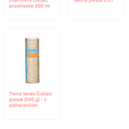
intenzívny čistiaci
tekutý piesok 0,5 l
prostriedok 500 ml
Tierra Verde Čistiaci
piesok (500 g) - s
pomarančom