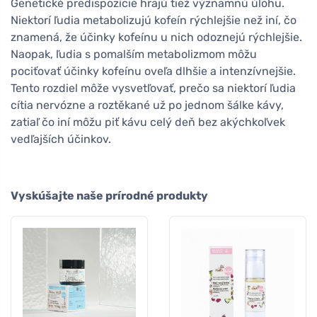
Genetické predispozície hrajú tiež významnú úlohu.
Niektorí ľudia metabolizujú kofeín rýchlejšie než iní, čo
znamená, že účinky kofeínu u nich odoznejú rýchlejšie.
Naopak, ľudia s pomalším metabolizmom môžu
pociťovať účinky kofeínu oveľa dlhšie a intenzívnejšie.
Tento rozdiel môže vysvetľovať, prečo sa niektorí ľudia
cítia nervózne a roztěkané už po jednom šálke kávy,
zatiaľ čo iní môžu piť kávu celý deň bez akýchkoľvek
vedľajších účinkov.
Vyskúšajte naše prírodné produkty