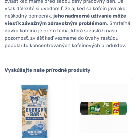
zvlášť keď máme pred sebou dlhý pracovný deň. Je
však dôležité si uvedomiť, že aj keď sa kofeín javí ako
neškodný pomocník,
jeho nadmerné užívanie môže
viesť k závažným zdravotným problémom
. Smrteľná
dávka kofeínu je preto téma, ktorá si zaslúži našu
pozornosť, zvlášť keď vezmeme do úvahy rastúcu
popularitu koncentrovaných kofeínových produktov.
Vyskúšajte naše prírodné produkty