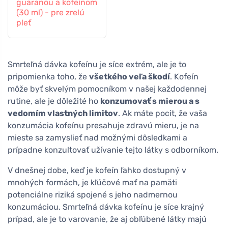
guaranou a kofeínom
(30 ml) - pre zrelú
pleť
Smrteľná dávka kofeínu je síce extrém, ale je to
pripomienka toho, že
všetkého veľa škodí
. Kofeín
môže byť skvelým pomocníkom v našej každodennej
rutine, ale je dôležité ho
konzumovať s mierou a s
vedomím vlastných limitov
. Ak máte pocit, že vaša
konzumácia kofeínu presahuje zdravú mieru, je na
mieste sa zamyslieť nad možnými dôsledkami a
prípadne konzultovať užívanie tejto látky s odborníkom.
V dnešnej dobe, keď je kofeín ľahko dostupný v
mnohých formách, je kľúčové mať na pamäti
potenciálne riziká spojené s jeho nadmernou
konzumáciou. Smrteľná dávka kofeínu je síce krajný
prípad, ale je to varovanie, že aj obľúbené látky majú