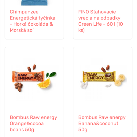
Chimpanzee
FINO Sťahovacie
Energetická tyčinka
vrecia na odpadky
- Horká čokoláda &
Green Life - 60 l (10
Morská soľ
ks)
Bombus Raw energy
Bombus Raw energy
Orange&cocoa
Banana&coconut
beans 50g
50g