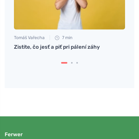
Tomáš Vařecha
7 min
Tomáš
nkom
Zistite, čo jesť a piť pri pálení záhy
Špald
e
tradi
Ferwer