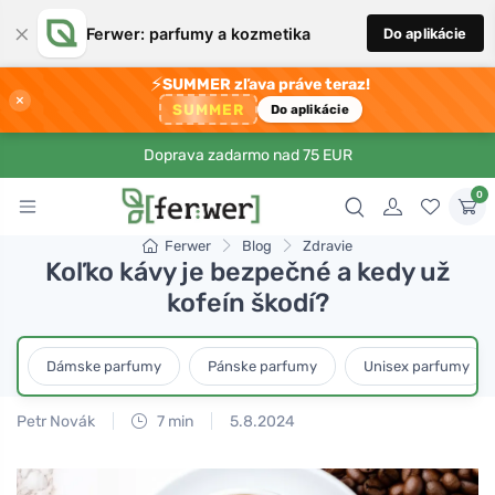
×
Ferwer: parfumy a kozmetika
Do aplikácie
⚡
SUMMER zľava práve teraz!
×
SUMMER
Do aplikácie
Doprava zadarmo nad 75 EUR
0
Ferwer
Blog
Zdravie
Koľko kávy je bezpečné a kedy už
kofeín škodí?
Dámske parfumy
Pánske parfumy
Unisex parfumy
Petr Novák
7 min
5.8.2024