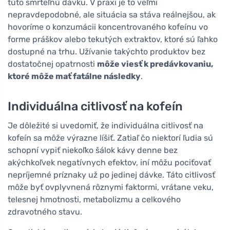
túto smrteľnú dávku. V praxi je to veľmi
nepravdepodobné, ale situácia sa stáva reálnejšou, ak
hovoríme o konzumácii koncentrovaného kofeínu vo
forme práškov alebo tekutých extraktov, ktoré sú ľahko
dostupné na trhu. Užívanie takýchto produktov bez
dostatočnej opatrnosti
môže viesť k predávkovaniu,
ktoré môže mať fatálne následky
.
Individuálna citlivosť na kofeín
Je dôležité si uvedomiť, že individuálna citlivosť na
kofeín sa môže výrazne líšiť. Zatiaľ čo niektorí ľudia sú
schopní vypiť niekoľko šálok kávy denne bez
akýchkoľvek negatívnych efektov, iní môžu pociťovať
nepríjemné príznaky už po jedinej dávke. Táto citlivosť
môže byť ovplyvnená rôznymi faktormi, vrátane veku,
telesnej hmotnosti, metabolizmu a celkového
zdravotného stavu.