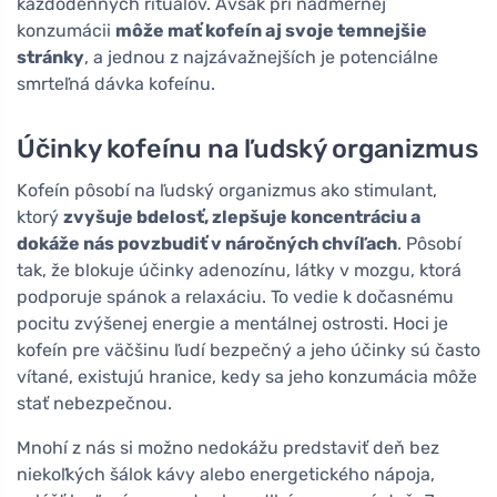
každodenných rituálov. Avšak pri nadmernej
konzumácii
môže mať kofeín aj svoje temnejšie
stránky
, a jednou z najzávažnejších je potenciálne
smrteľná dávka kofeínu.
Účinky kofeínu na ľudský organizmus
Kofeín pôsobí na ľudský organizmus ako stimulant,
ktorý
zvyšuje bdelosť, zlepšuje koncentráciu a
dokáže nás povzbudiť v náročných chvíľach
. Pôsobí
tak, že blokuje účinky adenozínu, látky v mozgu, ktorá
podporuje spánok a relaxáciu. To vedie k dočasnému
pocitu zvýšenej energie a mentálnej ostrosti. Hoci je
kofeín pre väčšinu ľudí bezpečný a jeho účinky sú často
vítané, existujú hranice, kedy sa jeho konzumácia môže
stať nebezpečnou.
Mnohí z nás si možno nedokážu predstaviť deň bez
niekoľkých šálok kávy alebo energetického nápoja,