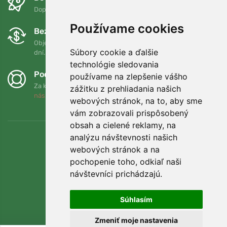
Doprava zadarmo pri objednávkach nad 75 EUR
Používame cookies
Bezplatná výmena a vrátenie tovaru
Objednávku môžete kedykoľvek vrátiť alebo vymeniť do 90
Súbory cookie a ďalšie
dní.
technológie sledovania
Podporujeme Trees.org
používame na zlepšenie vášho
Za každú objednávku zasadíme strom! Prečítajte si viac
O
zážitku z prehliadania našich
nás
.
webových stránok, na to, aby sme
vám zobrazovali prispôsobený
obsah a cielené reklamy, na
analýzu návštevnosti našich
webových stránok a na
pochopenie toho, odkiaľ naši
návštevníci prichádzajú.
Súhlasím
Zmeniť moje nastavenia