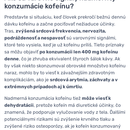
konzumácie kofeínu?
Predstavte si situáciu, keď človek prekročí bežnú dennú
dávku kofeínu a začne pociťovať nežiaduce účinky.
Tras,
zvýšená srdcová frekvencia, nervozita,
podráždenosť a nespavosť
sú varovnými signálmi,
ktoré telo vysiela, keď je už kofeínu príliš. Tieto príznaky
sa môžu objaviť
po konzumácii len 400 mg kofeínu
denne
, čo je zhruba ekvivalent štyroch šálok kávy. Ak
by však niekto skonzumoval obrovské množstvo kofeínu
naraz, mohlo by to viesť k závažnejším zdravotným
komplikáciám, ako je
srdcová arytmia, záchvaty a v
extrémnych prípadoch aj k úmrtiu
.
Nadmerná konzumácia kofeínu tiež
môže viesť k
dehydratácii
, pretože kofeín má diuretické účinky, čo
znamená, že podporuje vylučovanie vody z tela. Ďalšími
potenciálnymi rizikami sú zvýšenie krvného tlaku a
zvýšené riziko osteoporózy, ak je kofeín konzumovaný