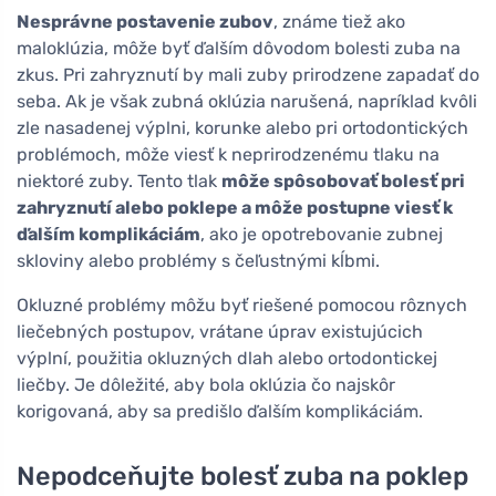
Nesprávne postavenie zubov
, známe tiež ako
maloklúzia, môže byť ďalším dôvodom bolesti zuba na
zkus. Pri zahryznutí by mali zuby prirodzene zapadať do
seba. Ak je však zubná oklúzia narušená, napríklad kvôli
zle nasadenej výplni, korunke alebo pri ortodontických
problémoch, môže viesť k neprirodzenému tlaku na
niektoré zuby. Tento tlak
môže spôsobovať bolesť pri
zahryznutí alebo poklepe a môže postupne viesť k
ďalším komplikáciám
, ako je opotrebovanie zubnej
skloviny alebo problémy s čeľustnými kĺbmi.
Okluzné problémy môžu byť riešené pomocou rôznych
liečebných postupov, vrátane úprav existujúcich
výplní, použitia okluzných dlah alebo ortodontickej
liečby. Je dôležité, aby bola oklúzia čo najskôr
korigovaná, aby sa predišlo ďalším komplikáciám.
Nepodceňujte bolesť zuba na poklep