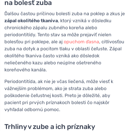
na bolesť zuba
Ďalšou častou príčinou bolesti zuba na poklep a zkus je
zápal okolitého tkaniva
, ktorý vzniká v dôsledku
chronického zápalu zubného koreňa alebo
periodontitídy. Tento stav sa môže prejaviť nielen
bolesťou pri poklepe, ale aj
opuchom ďasna
, citlivosťou
zuba na dotyk a pocitom tlaku v oblasti čeľuste. Zápal
okolitého tkaniva často vzniká ako dôsledok
neliečeného kazu alebo neúplne ošetreného
koreňového kanála.
Periodontitída, ak nie je včas liečená, môže viesť k
vážnejším problémom, ako je strata zuba alebo
poškodenie čeľustnej kosti. Preto je dôležité, aby
pacient pri prvých príznakoch bolesti čo najskôr
vyhľadal odbornú pomoc.
Trhliny v zube a ich príznaky