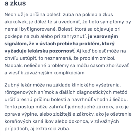
a zkus
Nech už je príčina bolesti zuba na poklep a zkus
akákoľvek, je dôležité si uvedomiť, že tieto symptómy by
nemali byť ignorované. Bolesť, ktorá sa objavuje pri
poklepe na zub alebo pri zahryznutí,
je varovným
signálom, že v ústach prebieha problém, ktorý
vyžaduje lekársku pozornosť
. Aj keď bolesť môže na
chvíľu ustúpiť, to neznamená, že problém zmizol.
Naopak, neliečené problémy sa môžu časom zhoršovať
a viesť k závažnejším komplikáciám.
Zubný lekár môže na základe klinického vyšetrenia,
röntgenových snímok a ďalších diagnostických metód
určiť presnú príčinu bolesti a navrhnúť vhodnú liečbu.
Tento postup môže zahŕňať jednoduché zákroky, ako je
oprava výplne, alebo zložitejšie zákroky, ako je ošetrenie
koreňových kanálikov alebo dokonca, v závažných
prípadoch, aj extrakcia zuba.