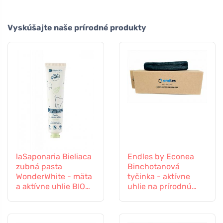
Vyskúšajte naše prírodné produkty
laSaponaria Bieliaca
Endles by Econea
zubná pasta
Binchotanová
WonderWhite - mäta
tyčinka - aktívne
a aktívne uhlie BIO
uhlie na prírodnú
(75 ml)
filtráciu