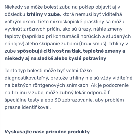
Niekedy sa môže bolesť zuba na poklep objaviť aj v
dôsledku
trhliny v zube
, ktorá nemusí byť viditeľná
voľným okom. Tieto mikroskopické praskliny sa môžu
vyvinúť z rôznych príčin, ako sú úrazy, náhle zmeny
teploty (napríklad pri konzumácii horúcich a studených
nápojov) alebo škrípanie zubami (bruxismus). Trhliny v
zube
spôsobujú citlivosť na tlak, teplotné zmeny a
niekedy aj na sladké alebo kyslé potraviny
.
Tento typ bolesti môže byť veľmi ťažko
diagnostikovateľný, pretože trhliny nie sú vždy viditeľné
na bežných röntgenových snímkach. Ak je podozrenie
na trhlinu v zube, môže zubný lekár odporučiť
špeciálne testy alebo 3D zobrazovanie, aby problém
presne identifikoval.
Vyskúšajte naše prírodné produkty