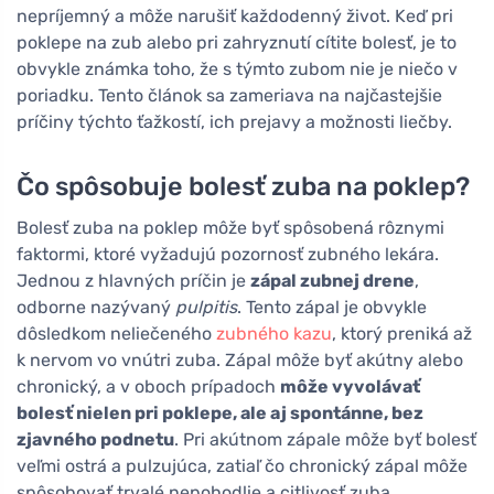
nepríjemný a môže narušiť každodenný život. Keď pri
poklepe na zub alebo pri zahryznutí cítite bolesť, je to
obvykle známka toho, že s týmto zubom nie je niečo v
poriadku. Tento článok sa zameriava na najčastejšie
príčiny týchto ťažkostí, ich prejavy a možnosti liečby.
Čo spôsobuje bolesť zuba na poklep?
Bolesť zuba na poklep môže byť spôsobená rôznymi
faktormi, ktoré vyžadujú pozornosť zubného lekára.
Jednou z hlavných príčin je
zápal zubnej drene
,
odborne nazývaný
pulpitis
. Tento zápal je obvykle
dôsledkom neliečeného
zubného kazu
, ktorý preniká až
k nervom vo vnútri zuba. Zápal môže byť akútny alebo
chronický, a v oboch prípadoch
môže vyvolávať
bolesť nielen pri poklepe, ale aj spontánne, bez
zjavného podnetu
. Pri akútnom zápale môže byť bolesť
veľmi ostrá a pulzujúca, zatiaľ čo chronický zápal môže
spôsobovať trvalé nepohodlie a citlivosť zuba.