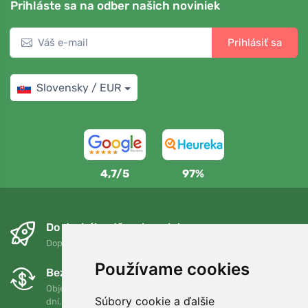
Prihláste sa na odber našich noviniek
Prihlásiť sa
Slovensky / EUR
4,7/5
97%
Do druhého dňa a bezplatne
Doprava zadarmo pri objednávkach nad 75 EUR
Používame cookies
Bezplatná výmena a vrátenie tovaru
Objednávku môžete kedykoľvek vrátiť alebo vymeniť do 90
Súbory cookie a ďalšie
dní.