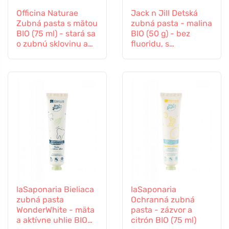
Officina Naturae
Jack n Jill Detská
Zubná pasta s mätou
zubná pasta - malina
BIO (75 ml) - stará sa
BIO (50 g) - bez
o zubnú sklovinu a
fluoridu, s
ďasná
organickým
výťažkom z nechtíka
lekárskeho
laSaponaria Bieliaca
laSaponaria
zubná pasta
Ochranná zubná
WonderWhite - mäta
pasta - zázvor a
a aktívne uhlie BIO
citrón BIO (75 ml)