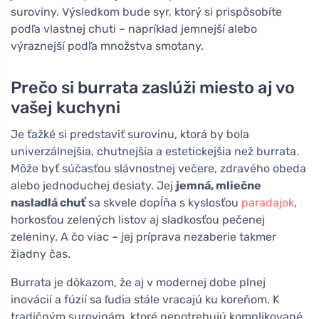
suroviny. Výsledkom bude syr, ktorý si prispôsobíte
podľa vlastnej chuti – napríklad jemnejší alebo
výraznejší podľa množstva smotany.
Prečo si burrata zaslúži miesto aj vo
vašej kuchyni
Je ťažké si predstaviť surovinu, ktorá by bola
univerzálnejšia, chutnejšia a estetickejšia než burrata.
Môže byť súčasťou slávnostnej večere, zdravého obeda
alebo jednoduchej desiaty. Jej
jemná, mliečne
nasladlá chuť
sa skvele dopĺňa s kyslosťou
paradajok
,
horkosťou zelených listov aj sladkosťou pečenej
zeleniny. A čo viac – jej príprava nezaberie takmer
žiadny čas.
Burrata je dôkazom, že aj v modernej dobe plnej
inovácií a fúzií sa ľudia stále vracajú ku koreňom. K
tradičným surovinám, ktoré nepotrebujú komplikované