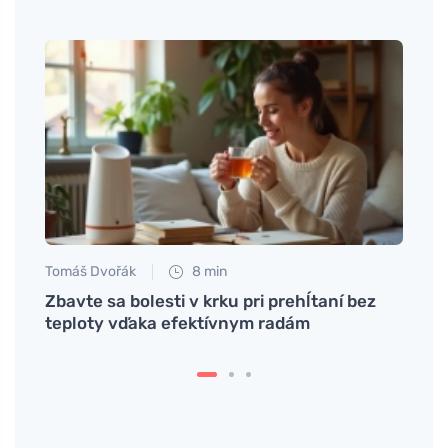
Tomáš Dvořák
8 min
Jan S
doma
Zbavte sa bolesti v krku pri prehĺtaní bez
Zbavt
sa
teploty vďaka efektívnym radám
obyč