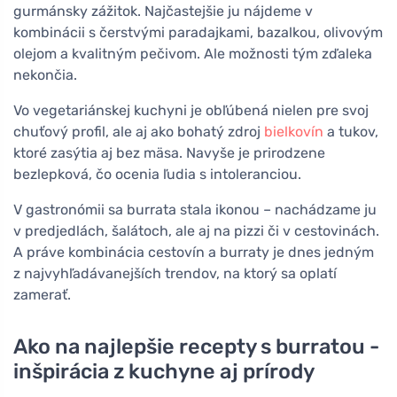
gurmánsky zážitok. Najčastejšie ju nájdeme v
kombinácii s čerstvými paradajkami, bazalkou, olivovým
olejom a kvalitným pečivom. Ale možnosti tým zďaleka
nekončia.
Vo vegetariánskej kuchyni je obľúbená nielen pre svoj
chuťový profil, ale aj ako bohatý zdroj
bielkovín
a tukov,
ktoré zasýtia aj bez mäsa. Navyše je prirodzene
bezlepková, čo ocenia ľudia s intoleranciou.
V gastronómii sa burrata stala ikonou – nachádzame ju
v predjedlách, šalátoch, ale aj na pizzi či v cestovinách.
A práve kombinácia cestovín a burraty je dnes jedným
z najvyhľadávanejších trendov, na ktorý sa oplatí
zamerať.
Ako na najlepšie recepty s burratou -
inšpirácia z kuchyne aj prírody