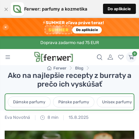
×
Ferwer: parfumy a kozmetika
Do aplikácie
⚡
SUMMER zľava práve teraz!
×
SUMMER
Do aplikácie
Doprava zadarmo nad 75 EUR
0
Ferwer
Blog
Ako na najlepšie recepty z burraty a
prečo ich vyskúšať
Dámske parfumy
Pánske parfumy
Unisex parfumy
Eva Novotná
8 min
15.8.2025