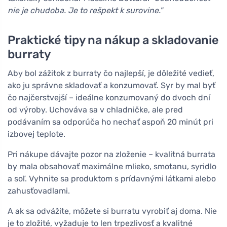
nie je chudoba. Je to rešpekt k surovine."
Praktické tipy na nákup a skladovanie
burraty
Aby bol zážitok z burraty čo najlepší, je dôležité vedieť,
ako ju správne skladovať a konzumovať. Syr by mal byť
čo najčerstvejší – ideálne konzumovaný do dvoch dní
od výroby. Uchováva sa v chladničke, ale pred
podávaním sa odporúča ho nechať aspoň 20 minút pri
izbovej teplote.
Pri nákupe dávajte pozor na zloženie – kvalitná burrata
by mala obsahovať maximálne mlieko, smotanu, syridlo
a soľ. Vyhnite sa produktom s prídavnými látkami alebo
zahusťovadlami.
A ak sa odvážite, môžete si burratu vyrobiť aj doma. Nie
je to zložité, vyžaduje to len trpezlivosť a kvalitné