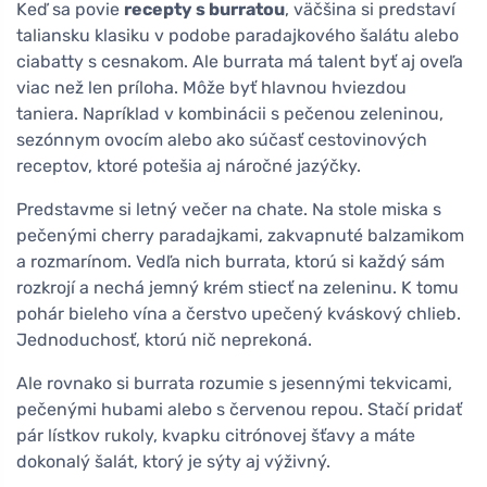
Keď sa povie
recepty s burratou
, väčšina si predstaví
taliansku klasiku v podobe paradajkového šalátu alebo
ciabatty s cesnakom. Ale burrata má talent byť aj oveľa
viac než len príloha. Môže byť hlavnou hviezdou
taniera. Napríklad v kombinácii s pečenou zeleninou,
sezónnym ovocím alebo ako súčasť cestovinových
receptov, ktoré potešia aj náročné jazýčky.
Predstavme si letný večer na chate. Na stole miska s
pečenými cherry paradajkami, zakvapnuté balzamikom
a rozmarínom. Vedľa nich burrata, ktorú si každý sám
rozkrojí a nechá jemný krém stiecť na zeleninu. K tomu
pohár bieleho vína a čerstvo upečený kváskový chlieb.
Jednoduchosť, ktorú nič neprekoná.
Ale rovnako si burrata rozumie s jesennými tekvicami,
pečenými hubami alebo s červenou repou. Stačí pridať
pár lístkov rukoly, kvapku citrónovej šťavy a máte
dokonalý šalát, ktorý je sýty aj výživný.