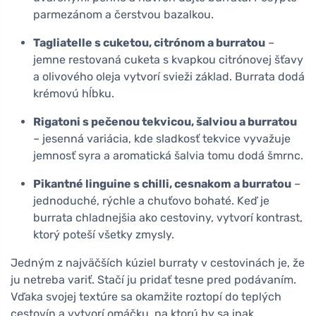
parmezánom a čerstvou bazalkou.
Tagliatelle s cuketou, citrónom a burratou
–
jemne restovaná cuketa s kvapkou citrónovej šťavy
a olivového oleja vytvorí svieži základ. Burrata dodá
krémovú hĺbku.
Rigatoni s pečenou tekvicou, šalviou a burratou
– jesenná variácia, kde sladkosť tekvice vyvažuje
jemnosť syra a aromatická šalvia tomu dodá šmrnc.
Pikantné linguine s chilli, cesnakom a burratou
–
jednoduché, rýchle a chuťovo bohaté. Keď je
burrata chladnejšia ako cestoviny, vytvorí kontrast,
ktorý poteší všetky zmysly.
Jedným z najväčších kúziel burraty v cestovinách je, že
ju netreba variť. Stačí ju pridať tesne pred podávaním.
Vďaka svojej textúre sa okamžite roztopí do teplých
cestovín a vytvorí omáčku, na ktorú by sa inak