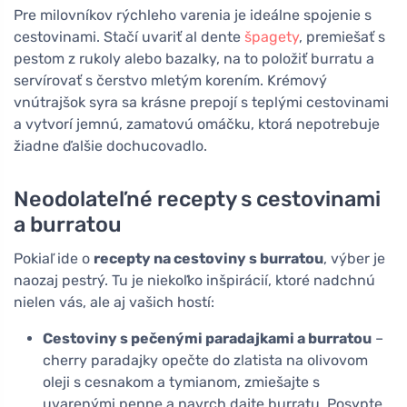
Pre milovníkov rýchleho varenia je ideálne spojenie s
cestovinami. Stačí uvariť al dente
špagety
, premiešať s
pestom z rukoly alebo bazalky, na to položiť burratu a
servírovať s čerstvo mletým korením. Krémový
vnútrajšok syra sa krásne prepojí s teplými cestovinami
a vytvorí jemnú, zamatovú omáčku, ktorá nepotrebuje
žiadne ďalšie dochucovadlo.
Neodolateľné recepty s cestovinami
a burratou
Pokiaľ ide o
recepty na cestoviny s burratou
, výber je
naozaj pestrý. Tu je niekoľko inšpirácií, ktoré nadchnú
nielen vás, ale aj vašich hostí:
Cestoviny s pečenými paradajkami a burratou
–
cherry paradajky opečte do zlatista na olivovom
oleji s cesnakom a tymianom, zmiešajte s
uvarenými penne a navrch dajte burratu. Posypte