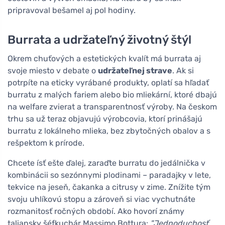
pripravoval bešamel aj pol hodiny.
Burrata a udržateľný životný štýl
Okrem chuťových a estetických kvalít má burrata aj
svoje miesto v debate o
udržateľnej strave
. Ak si
potrpíte na eticky vyrábané produkty, oplatí sa hľadať
burratu z malých fariem alebo bio mliekární, ktoré dbajú
na welfare zvierat a transparentnosť výroby. Na českom
trhu sa už teraz objavujú výrobcovia, ktorí prinášajú
burratu z lokálneho mlieka, bez zbytočných obalov a s
rešpektom k prírode.
Chcete ísť ešte ďalej, zaraďte burratu do jedálnička v
kombinácii so sezónnymi plodinami – paradajky v lete,
tekvice na jeseň, čakanka a citrusy v zime. Znížite tým
svoju uhlíkovú stopu a zároveň si viac vychutnáte
rozmanitosť ročných období. Ako hovorí známy
taliansky šéfkuchár Massimo Bottura:
"Jednoduchosť