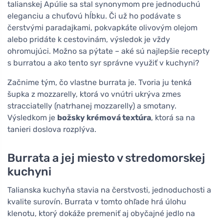
talianskej Apúlie sa stal synonymom pre jednoduchú
eleganciu a chuťovú hĺbku. Či už ho podávate s
čerstvými paradajkami, pokvapkáte olivovým olejom
alebo pridáte k cestovinám, výsledok je vždy
ohromujúci. Možno sa pýtate – aké sú najlepšie recepty
s burratou a ako tento syr správne využiť v kuchyni?
Začnime tým, čo vlastne burrata je. Tvoria ju tenká
šupka z mozzarelly, ktorá vo vnútri ukrýva zmes
stracciatelly (natrhanej mozzarelly) a smotany.
Výsledkom je
božsky krémová textúra
, ktorá sa na
tanieri doslova rozplýva.
Burrata a jej miesto v stredomorskej
kuchyni
Talianska kuchyňa stavia na čerstvosti, jednoduchosti a
kvalite surovín. Burrata v tomto ohľade hrá úlohu
klenotu, ktorý dokáže premeniť aj obyčajné jedlo na