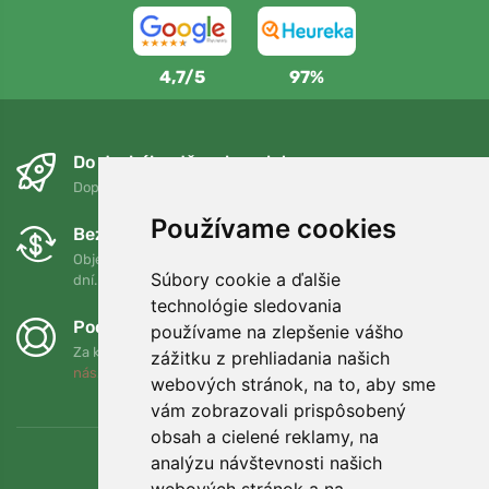
4,7/5
97%
Do druhého dňa a bezplatne
Doprava zadarmo pri objednávkach nad 75 EUR
Používame cookies
Bezplatná výmena a vrátenie tovaru
Objednávku môžete kedykoľvek vrátiť alebo vymeniť do 90
Súbory cookie a ďalšie
dní.
technológie sledovania
Podporujeme Trees.org
používame na zlepšenie vášho
Za každú objednávku zasadíme strom! Prečítajte si viac
O
zážitku z prehliadania našich
nás
.
webových stránok, na to, aby sme
vám zobrazovali prispôsobený
obsah a cielené reklamy, na
analýzu návštevnosti našich